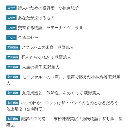
詩人のための投資術 小原眞紀子
エセー
あなたが泣けるもの
エセー
交差する物語 ラモーナ・ツァラヌ
エセー
金魚エセー
エセー
アブラハムの末裔 萩野篤人
文芸評論
死んだらそれきり 萩野篤人
文芸評論
人生の梯子 萩野篤人
文芸評論
モーツァルトの〈声〉、裏声で応えた小林秀雄 萩野篤
文芸評論
人
九鬼周造と「偶然性」をめぐって 萩野篤人
文芸評論
いつの日か、ロックはザ・バンドのものとなるだろう
文芸評論
池上晴之（公開終了）
翻訳の中間溝――末松謙澄英訳『源氏物語』戻し訳 星
文芸評論
隆弘