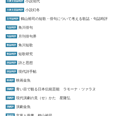
小説現代
大衆文芸誌時評
小説幻冬
大衆文芸誌時評
鶴山裕司の短歌・俳句について考える歌誌・句誌時評
文学誌時評
角川俳句
句誌時評
月刊俳句界
句誌時評
角川短歌
歌誌時評
短歌研究
歌誌時評
詩と思想
詩誌時評
現代詩手帖
詩誌時評
映画金魚
映画評
青い目で観る日本伝統芸能 ラモーナ・ツァラヌ
演劇評
現代演劇の見（せ）かた 星隆弘
演劇評
演劇金魚
演劇評
言葉と骨董 鶴山裕司
美術評