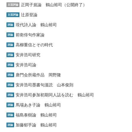
正岡子規論 鶴山裕司（公開終了）
文芸評論
辻原登論
文芸評論
現代詩人論 鶴山裕司
詩論
前衛俳句作家論
詩論
高柳重信とその時代
詩論
安井浩司研究
詩論
安井浩司論
詩論
唐門会所蔵作品 岡野隆
詩論
安井浩司墨書句漫読 山本俊則
詩論
安井浩司参加初期同人誌を読む 鶴山裕司
詩論
馬場あき子論 鶴山裕司
詩論
福島泰樹論 鶴山裕司
詩論
加藤郁乎論 鶴山裕司
詩論