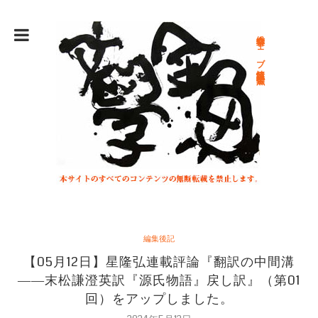
総合文学ウェブ情報誌 文学金魚
編集後記
【05月12日】星隆弘連載評論『翻訳の中間溝
――末松謙澄英訳『源氏物語』戻し訳』（第01
回）をアップしました。