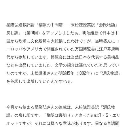
星隆弘連載評論『翻訳の中間溝――末松謙澄英訳『源氏物語』
戻し訳』（第01回）をアップしましたぁ。明治維新で日本は中
国から欧米に文化規範を大転換したわけですが、当時盛んにヨ
ーロッパやアメリカで開催されていた万国博覧会に江戸幕府時
代から参加しています。博覧会には当然日本を代表する美術品
などを出品していました。文学の紹介は遅れていたと思ってい
たのですが、末松謙澄さんが明治15年（1882年）に『源氏物語』
を英訳して出版していたんですねぇ。
今月から始まる星隆弘さんの連載は、末松謙澄英訳『源氏物
語』の戻し訳です。「翻訳は裏切り」と言ったのはT・S・エリ
オットですが、それには様々な意味があります。異なる言語間