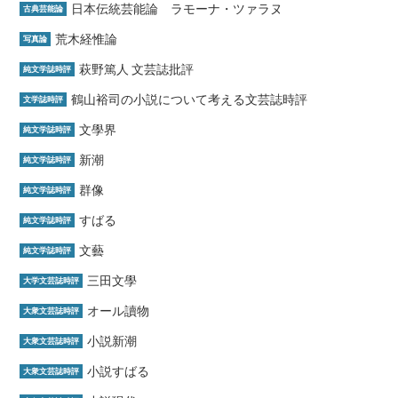
日本伝統芸能論 ラモーナ・ツァラヌ
古典芸能論
荒木経惟論
写真論
萩野篤人 文芸誌批評
純文学誌時評
鶴山裕司の小説について考える文芸誌時評
文学誌時評
文學界
純文学誌時評
新潮
純文学誌時評
群像
純文学誌時評
すばる
純文学誌時評
文藝
純文学誌時評
三田文學
大学文芸誌時評
オール讀物
大衆文芸誌時評
小説新潮
大衆文芸誌時評
小説すばる
大衆文芸誌時評