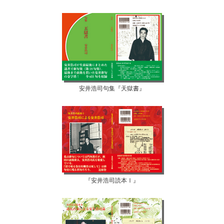
安井浩司句集『天獄書』
『安井浩司読本Ⅰ』