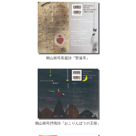
鶴山裕司長篇詩『聖遠耳』
鶴山裕司抒情詩『おこりんぼうの王様』