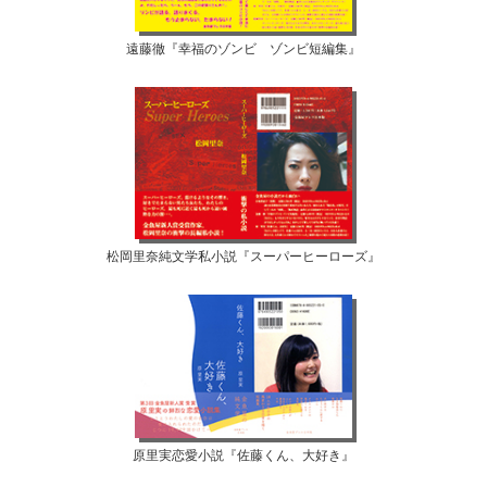
遠藤徹『幸福のゾンビ ゾンビ短編集』
松岡里奈純文学私小説『スーパーヒーローズ』
原里実恋愛小説『佐藤くん、大好き』