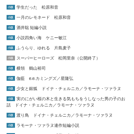
学生だった 松原和音
小説
一月のレモネード 松原和音
小説
酒井聡 短編小説
小説
小説四角い海 ケニー敏江
小説
ふうらり、ゆれる 片島麦子
小説
スーパーヒーローズ 松岡里奈（公開終了）
小説
横領 鶴山裕司
小説
伽藍 e.e.カミングズ／星隆弘
小説
少女と銀狐 ドイナ・チェルニカ／ラモーナ・ツァラヌ
小説
実のにがい桜の木と生きる気もちをうしなった男の子のお
小説
話 ドイナ・チェルニカ／ラモーナ・ツァラヌ
渡り鳥 ドイナ・チェルニカ／ラモーナ・ツァラヌ
小説
ラモーナ・ツァラヌ連作短編小説
小説