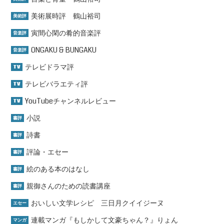
美術展時評 鶴山裕司
美術評
寅間心閑の肴的音楽評
音楽評
ONGAKU & BUNGAKU
音楽評
テレビドラマ評
TV
テレビバラエティ評
TV
YouTubeチャンネルレビュー
TV
小説
書評
詩書
書評
評論・エセー
書評
絵のある本のはなし
書評
親御さんのための読書講座
書評
おいしい文学レシピ 三日月クイイジーヌ
エセー
連載マンガ『もしかして文豪ちゃん？』りょん
マンガ