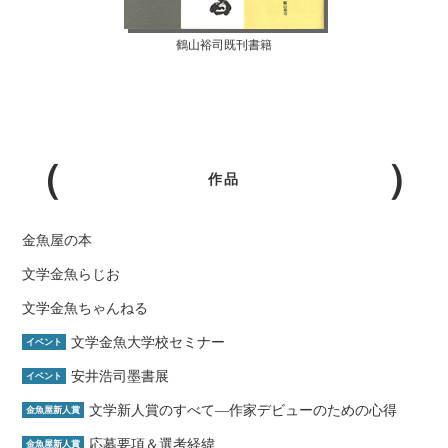
鶴山裕司既刊書籍
作品
金魚屋の本
文学金魚らじお
文学金魚ちゃんねる
文学金魚大学校セミナー
イベント
安井浩司墨書展
イベント
文学新人賞のすべて―作家デビューのための心得
金魚屋新人賞
応募要項＆選考経緯
金魚屋新人賞