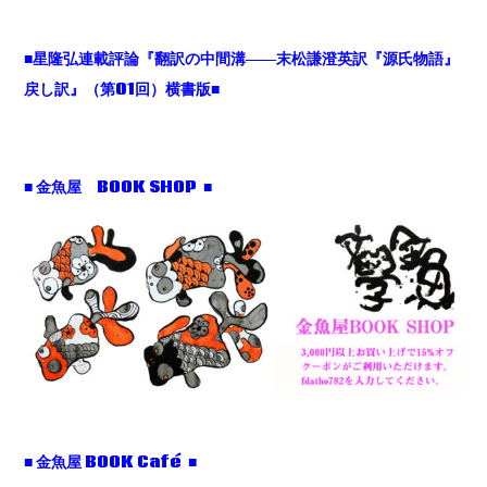
■星隆弘連載評論『翻訳の中間溝――末松謙澄英訳『源氏物語』
戻し訳』（第01回）横書版■
■ 金魚屋 BOOK SHOP ■
■ 金魚屋 BOOK Café ■