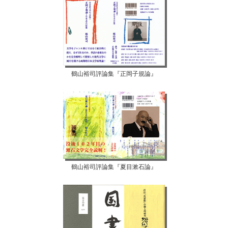
鶴山裕司評論集『正岡子規論』
鶴山裕司評論集『夏目漱石論』