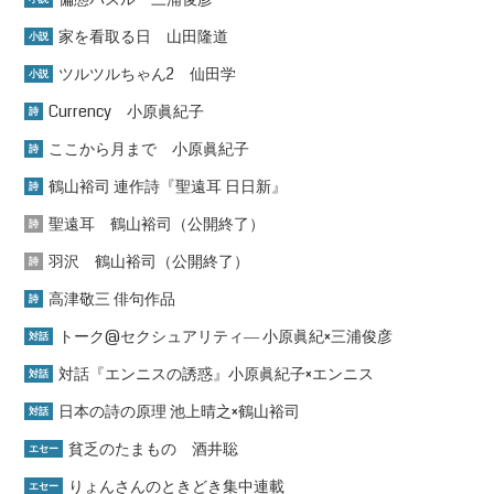
家を看取る日 山田隆道
小説
ツルツルちゃん2 仙田学
小説
Currency 小原眞紀子
詩
ここから月まで 小原眞紀子
詩
鶴山裕司 連作詩『聖遠耳 日日新』
詩
聖遠耳 鶴山裕司（公開終了）
詩
羽沢 鶴山裕司（公開終了）
詩
高津敬三 俳句作品
詩
トーク@セクシュアリティ― 小原眞紀×三浦俊彦
対話
対話『エンニスの誘惑』小原眞紀子×エンニス
対話
日本の詩の原理 池上晴之×鶴山裕司
対話
貧乏のたまもの 酒井聡
エセー
りょんさんのときどき集中連載
エセー