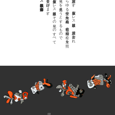
。
私達の
故郷は
日本語で
す
。
金魚屋プ
レ
ス
日本版は
、
日本語で
書か
れ
る
あ
ら
ゆ
る
文学の
方向を
見極め
、
私達の
精神の
行く
末を
照
ら
す
光り
を
見出そ
う
と
す
る
も
の
で
す
。
金魚屋プ
レ
ス
日本版は
そ
の
光り
の
す
べ
て
を
広義の
文学と
呼び
ま
す