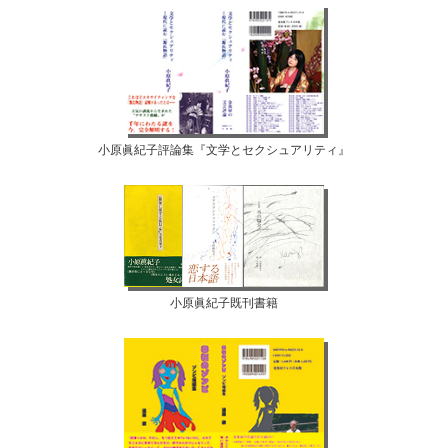
小原眞紀子評論集『文学とセクシュアリティ』
小原眞紀子既刊書籍