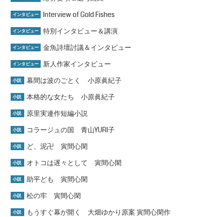
Interview of Gold Fishes
インタビュー
特別インタビュー＆講演
インタビュー
金魚詩壇討議＆インタビュー
インタビュー
新人作家インタビュー
インタビュー
幕間は波のごとく 小原眞紀子
小説
本格的な女たち 小原眞紀子
小説
原里実連作短編小説
小説
コラージュの国 青山YURI子
小説
ど、泥卍 寅間心閑
小説
オトコは遅々として 寅間心閑
小説
助平ども 寅間心閑
小説
松の牢 寅間心閑
小説
もうすぐ幕が開く 大畑ゆかり原案 寅間心閑作
小説