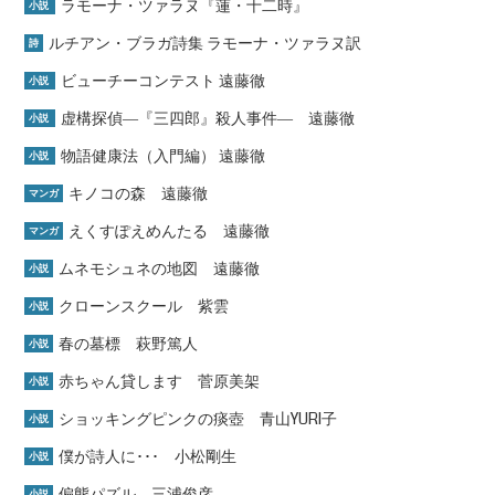
ラモーナ・ツァラヌ『蓮・十二時』
小説
ルチアン・ブラガ詩集 ラモーナ・ツァラヌ訳
詩
ビューチーコンテスト 遠藤徹
小説
虚構探偵―『三四郎』殺人事件― 遠藤徹
小説
物語健康法（入門編） 遠藤徹
小説
キノコの森 遠藤徹
マンガ
えくすぽえめんたる 遠藤徹
マンガ
ムネモシュネの地図 遠藤徹
小説
クローンスクール 紫雲
小説
春の墓標 萩野篤人
小説
赤ちゃん貸します 菅原美架
小説
ショッキングピンクの痰壺 青山YURI子
小説
僕が詩人に･･･ 小松剛生
小説
偏態パズル 三浦俊彦
小説