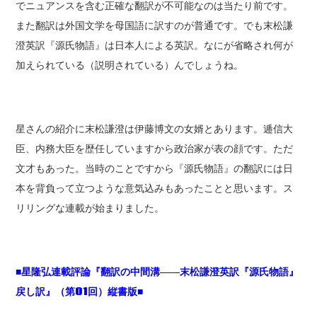
でニュアンスを含む正確な翻訳が不可能なのは当たり前です。
また翻訳は外国文学を母国語に訳すのが普通です。でも末松謙
澄英訳『源氏物語』は日本人による英訳。なにが省略され何が
加えられている（説明されている）んでしょうね。
星さんの紹介に末松謙澄は伊藤博文の女婿とあります。逓信大
臣、内務大臣を歴任していますから政治家が表の顔です。ただ
文才もあった。当時のことですから『源氏物語』の翻訳には日
本を背負って立つような意気込みもあったことと思います。ス
リリングな連載が始まりました。
■星隆弘連載評論『翻訳の中間溝――末松謙澄英訳『源氏物語』
戻し訳』（第01回）縦書版■