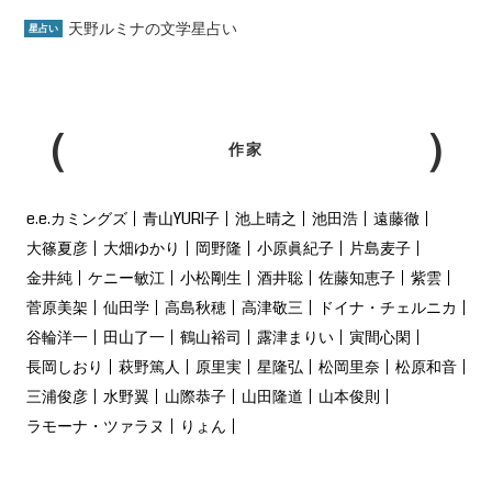
天野ルミナの文学星占い
星占い
作家
e.e.カミングズ
青山YURI子
池上晴之
池田浩
遠藤徹
大篠夏彦
大畑ゆかり
岡野隆
小原眞紀子
片島麦子
金井純
ケニー敏江
小松剛生
酒井聡
佐藤知恵子
紫雲
菅原美架
仙田学
高島秋穂
高津敬三
ドイナ・チェルニカ
谷輪洋一
田山了一
鶴山裕司
露津まりい
寅間心閑
長岡しおり
萩野篤人
原里実
星隆弘
松岡里奈
松原和音
三浦俊彦
水野翼
山際恭子
山田隆道
山本俊則
ラモーナ・ツァラヌ
りょん