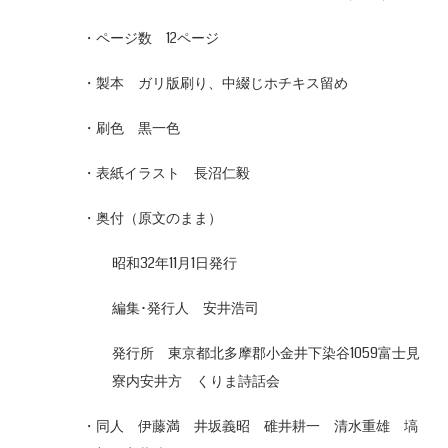
・ページ数 12ページ
・製本 ガリ版刷り、中綴じホチキス留め
・刷色 黒一色
・表紙イラスト 長沼仁毅
・奥付（原文のまま）
昭和32年11月1日発行
編集･発行人 安井浩司
発行所 東京都北多摩郡小金井下染谷1059富士見
寮内安井方 くりま詩話会
・同人 伊藤満 井坂義昭 碓井耕一 清水重雄 塙