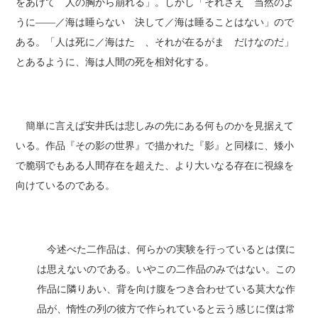
をあげて 人の胸から崩れる」。しかし「それさえ 当然のよ
うに――／海は睡らない 決して／海は睡ることはない」ので
ある。「人は死に／海はたゞ、それが在るがまゝだけなのだ」
とあるように、海は人間の死を相対化する。
簡単に言えば安井氏は悲しみの先にある何ものかを見据えて
いる。作品『その影の世界』で描かれた『影』と同様に、矮小
で脆弱でもある人間存在を超えた、より大いなる存在に視線を
向けているのである。
今述べた二作品は、何らかの実験を行っているとは僕に
は思えないのである。いやこの二作品のみではない。この
作品に隣りあい、背を向け腹をつき合わせている莫大な作
品が、惰性の列の彼方で作られていると云う感じに僕は常