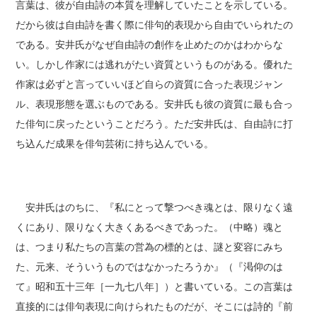
言葉は、彼が自由詩の本質を理解していたことを示している。
だから彼は自由詩を書く際に俳句的表現から自由でいられたの
である。安井氏がなぜ自由詩の創作を止めたのかはわからな
い。しかし作家には逃れがたい資質というものがある。優れた
作家は必ずと言っていいほど自らの資質に合った表現ジャン
ル、表現形態を選ぶものである。安井氏も彼の資質に最も合っ
た俳句に戻ったということだろう。ただ安井氏は、自由詩に打
ち込んだ成果を俳句芸術に持ち込んでいる。
安井氏はのちに、『私にとって撃つべき魂とは、限りなく遠
くにあり、限りなく大きくあるべきであった。（中略）魂と
は、つまり私たちの言葉の営為の標的とは、謎と変容にみち
た、元来、そういうものではなかったろうか』（『渇仰のは
て』昭和五十三年［一九七八年］）と書いている。この言葉は
直接的には俳句表現に向けられたものだが、そこには詩的『前