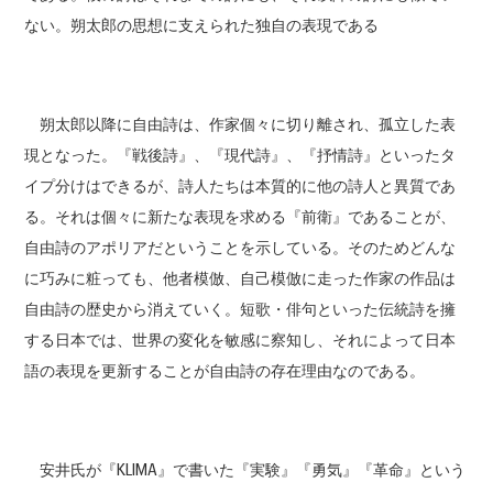
ない。朔太郎の思想に支えられた独自の表現である
朔太郎以降に自由詩は、作家個々に切り離され、孤立した表
現となった。『戦後詩』、『現代詩』、『抒情詩』といったタ
イプ分けはできるが、詩人たちは本質的に他の詩人と異質であ
る。それは個々に新たな表現を求める『前衛』であることが、
自由詩のアポリアだということを示している。そのためどんな
に巧みに粧っても、他者模倣、自己模倣に走った作家の作品は
自由詩の歴史から消えていく。短歌・俳句といった伝統詩を擁
する日本では、世界の変化を敏感に察知し、それによって日本
語の表現を更新することが自由詩の存在理由なのである。
安井氏が『KLIMA』で書いた『実験』『勇気』『革命』という