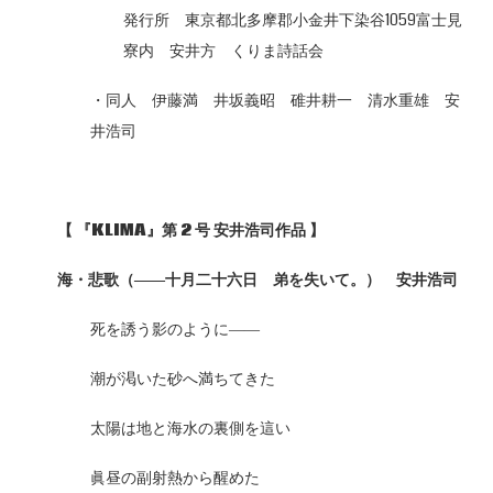
発行所 東京都北多摩郡小金井下染谷1059富士見
寮内 安井方 くりま詩話会
・同人 伊藤満 井坂義昭 碓井耕一 清水重雄 安
井浩司
【
『KLIMA
』第 2
号
安井浩司作品
】
海・悲歌（――十月二十六日 弟を失いて。） 安井浩司
死を誘う影のように――
潮が渇いた砂へ満ちてきた
太陽は地と海水の裏側を這い
眞昼の副射熱から醒めた