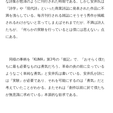
な詩集が怒濤のように刊行された時期である。しかし安井氏は
『詩学』や『現代詩』といった商業詩誌に発表された作品に不
満を洩らしている。毎月刊行される雑誌にそうそう秀作が掲載
されるわけがないと言ってしまえばそれまでだが、不満は詩人
たちが、『何らかの実験を行っているとは僕には思えない』点
にある。
同様の事柄を『KLIMA』第3号の『後記』で、『おそらく僕た
ちに最も必要なものは勇気だろう。革命の炎の前に立っている
ようなごく単純な勇気』と安井氏は書いている。安井氏が詩に
は『実験』が必要であり、それを可能にするのは『勇気』だと
考えていたことがわかる。またそれは『創作以前に於て僕たち
が無意識に求めている』本源的な欲求である。