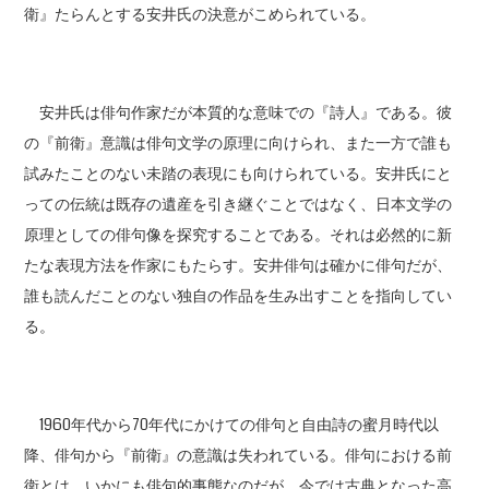
衛』たらんとする安井氏の決意がこめられている。
安井氏は俳句作家だが本質的な意味での『詩人』である。彼
の『前衛』意識は俳句文学の原理に向けられ、また一方で誰も
試みたことのない未踏の表現にも向けられている。安井氏にと
っての伝統は既存の遺産を引き継ぐことではなく、日本文学の
原理としての俳句像を探究することである。それは必然的に新
たな表現方法を作家にもたらす。安井俳句は確かに俳句だが、
誰も読んだことのない独自の作品を生み出すことを指向してい
る。
1960年代から70年代にかけての俳句と自由詩の蜜月時代以
降、俳句から『前衛』の意識は失われている。俳句における前
衛とは、いかにも俳句的事態なのだが、今では古典となった高