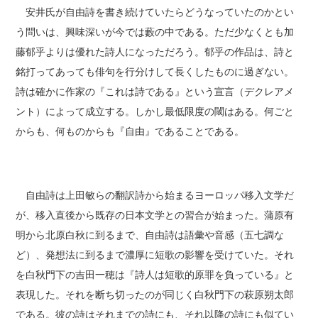
安井氏が自由詩を書き続けていたらどうなっていたのかとい
う問いは、興味深いが今では藪の中である。ただ少なくとも加
藤郁乎よりは優れた詩人になっただろう。郁乎の作品は、詩と
銘打ってあっても俳句を行分けして長くしたものに過ぎない。
詩は確かに作家の『これは詩である』という宣言（デクレアメ
ント）によって成立する。しかし最低限度の閾はある。何ごと
からも、何ものからも『自由』であることである。
自由詩は上田敏らの翻訳詩から始まるヨーロッパ移入文学だ
が、移入直後から既存の日本文学との習合が始まった。蒲原有
明から北原白秋に到るまで、自由詩は語彙や音感（五七調な
ど）、発想法に到るまで濃厚に短歌の影響を受けていた。それ
を白秋門下の吉田一穂は『詩人は短歌的原罪を負っている』と
表現した。それを断ち切ったのが同じく白秋門下の萩原朔太郎
である。彼の詩はそれまでの詩にも、それ以降の詩にも似てい