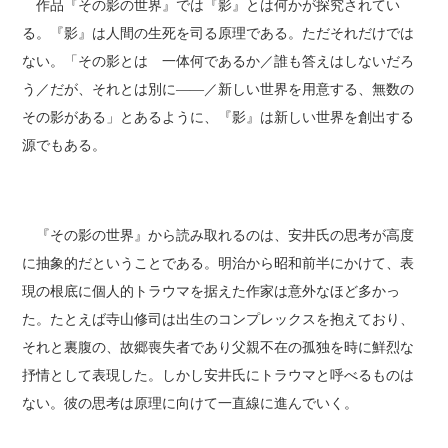
作品『その影の世界』では『影』とは何かが探究されてい
る。『影』は人間の生死を司る原理である。ただそれだけでは
ない。「その影とは 一体何であるか／誰も答えはしないだろ
う／だが、それとは別に――／新しい世界を用意する、無数の
その影がある」とあるように、『影』は新しい世界を創出する
源でもある。
『その影の世界』から読み取れるのは、安井氏の思考が高度
に抽象的だということである。明治から昭和前半にかけて、表
現の根底に個人的トラウマを据えた作家は意外なほど多かっ
た。たとえば寺山修司は出生のコンプレックスを抱えており、
それと裏腹の、故郷喪失者であり父親不在の孤独を時に鮮烈な
抒情として表現した。しかし安井氏にトラウマと呼べるものは
ない。彼の思考は原理に向けて一直線に進んでいく。