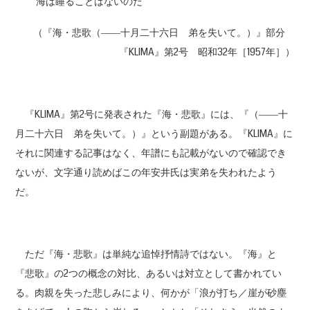
海は睡ることはないのだ
（『海・悲歌（――十月二十六日 弟を失いて。）』部分
『KLIMA』第2号 昭和32年［1957年］）
『KLIMA』第2号に発表された『海・悲歌』には、『（――十
月二十六日 弟を失いて。）』という副題がある。『KLIMA』に
それに関連する記事はなく、年譜にも記載がないので確認でき
ないが、文字通り読めばこの年安井氏は実弟を失われたよう
だ。
ただ『海・悲歌』は単純な追悼抒情詩ではない。『海』と
『悲歌』の2つの概念の対比、あるいは対立として書かれてい
る。肉親を失った悲しみにより、何かが「浪が打ち／崖が砂塵