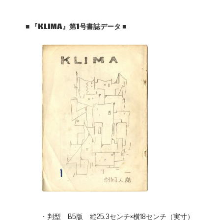
■
『KLIMA
』第1
号書誌データ
■
・判型 B5版 縦25.3センチ×横18センチ（実寸）