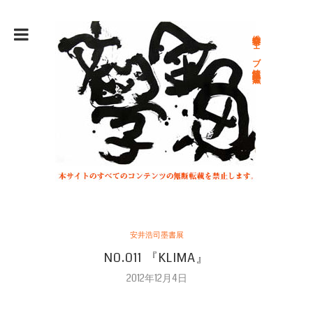
総合文学ウェブ情報誌 文学金魚
安井浩司墨書展
N0.011 『KLIMA』
2012年12月4日