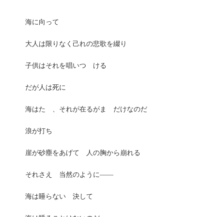
海に向って
大人は限りなく己れの悲歌を綴り
子供はそれを唱いつゞける
だが人は死に
海はたゞ、それが在るがまゝだけなのだ
浪が打ち
崖が砂塵をあげて 人の胸から崩れる
それさえ 当然のように――
海は睡らない 決して