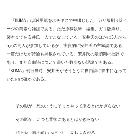
『KLIMA』はB4用紙をホチキスで中綴じした、ガリ版刷り12ペ
ージの簡素な雑誌である。ただ原稿執筆、編集、ガリ版刷り、
製本までを安井氏一人でこなしている。安井氏のほかに3人から
5人の同人が参加しているが、実質的に安井氏の主宰誌である。
一篇だけだが詩論も掲載されている。安井氏の最初期の批評で
あり、また自由詩について書いた数少ない評論でもある。
『KLIMA』刊行当時、安井氏がそうとうに自由詩に夢中になって
いたのは確かである。
その影が 死のようにそっとやって来るとはかぎらない
その影が いつも背後にあるとはかぎらない
頭上や、眼の前いっぱいに、立ちふさがる