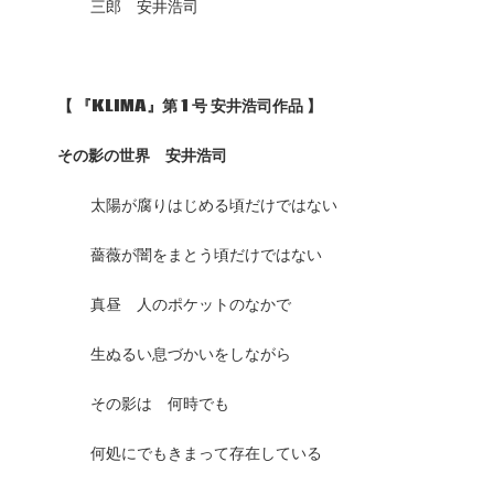
三郎 安井浩司
【
『KLIMA
』第 1
号
安井浩司作品
】
その影の世界 安井浩司
太陽が腐りはじめる頃だけではない
薔薇が闇をまとう頃だけではない
真昼 人のポケットのなかで
生ぬるい息づかいをしながら
その影は 何時でも
何処にでもきまって存在している