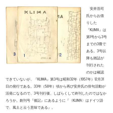
安井浩司
氏からお借
りした
『KLIMA』は
第1号から3号
までの3冊で
ある。3号以
降も雑誌が
刊行された
のかは確認
できていないが、『KLIMA』第3号は昭和32年（1957年）12月31
日の発行である。33年（58年）頃から再び安井氏の俳句活動が
活発になるので、3号刊行後、しばらくして終刊したのではなか
ろうか。創刊号『後記』にあるように『〈KLIMA〉はドイツ語
で、風土と云う意味である』。