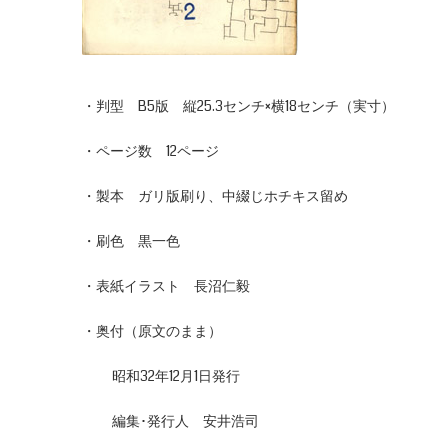
・判型 B5版 縦25.3センチ×横18センチ（実寸）
・ページ数 12ページ
・製本 ガリ版刷り、中綴じホチキス留め
・刷色 黒一色
・表紙イラスト 長沼仁毅
・奥付（原文のまま）
昭和32年12月1日発行
編集･発行人 安井浩司