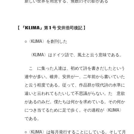
新しい世界を用意する、無数のその影がある
【
『KLIMA
』第 1
号
安井浩司後記
】
○〈KLIMA〉を創刊した
〈KLIMA〉はドイツ語で、風土と云う意味である。
こゝに集った人達は、初めて詩を書きだしたという
連中が多い。碓井、安井が一、二年前から書いていた
と云う程度である。従って、作品群が現代詩の水準に
遠いと云われてもたいして不思議がらない。たゞ意欲
があるのみだ。僕たちは何かを求めている。その何か
につき当てるために足で歩く。その過程が〈KLIMA〉
である。
○〈KLIMA〉は毎月発行することにしている。そして月