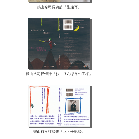
【07月12日...
【07月10日...
鶴山裕司長篇詩『聖遠耳』
鶴山裕司抒情詩『おこりんぼうの王様』
鶴山裕司評論集『正岡子規論』