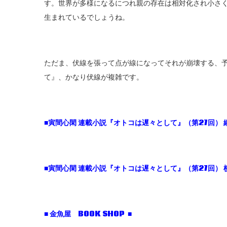
す。世界が多様になるにつれ親の存在は相対化され小さ
生まれているでしょうね。
ただま、伏線を張って点が線になってそれが崩壊する、
て』、かなり伏線が複雑です。
■寅間心閑 連載小説『オトコは遅々として』（第27回） 
■寅間心閑 連載小説『オトコは遅々として』（第27回） 
■ 金魚屋 BOOK SHOP ■