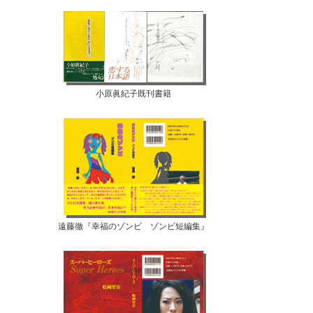
小原眞紀子既刊書籍
遠藤徹『幸福のゾンビ ゾンビ短編集』