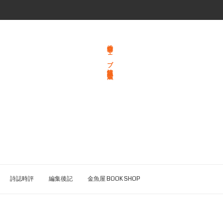
総合文学ウェブ情報誌 文学金魚
詩誌時評
編集後記
金魚屋 BOOK SHOP