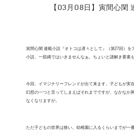
【03月08日】寅間心
寅間心閑 連載小説『オトコは遅々として』（第27回）
小説、一筋縄ではいきませんなぁ。ちょいと謎解き要素
今回、イマジナリーフレンドが出て来ます。子どもが実
幻想の一つと言ってしまえばそれまでですが、なかなか
なくなりますが。
ただ子どもの世界は狭い。幼稚園に入るくらいまでが一