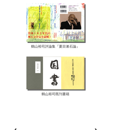
鶴山裕司評論集『夏目漱石論』
鶴山裕司既刊書籍