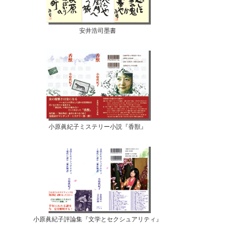
安井浩司墨書
小原眞紀子ミステリー小説『香獣』
小原眞紀子評論集『文学とセクシュアリティ』