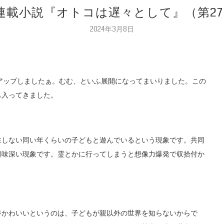
閑 連載小説『オトコは遅々として』（第2
2024年3月8日
をアップしましたぁ。むむ、といふ展開になってまいりました。この
も入ってきました。
在しない同い年くらいの子どもと遊んでいるという現象です。共同
興味深い現象です。霊とかに行ってしまうと想像力爆発で収拾付か
番かわいいというのは、子どもが親以外の世界を知らないからで