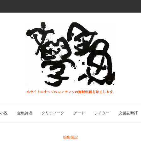
小説
金魚詩壇
クリティーク
アート
シアター
文芸誌時評
編集後記