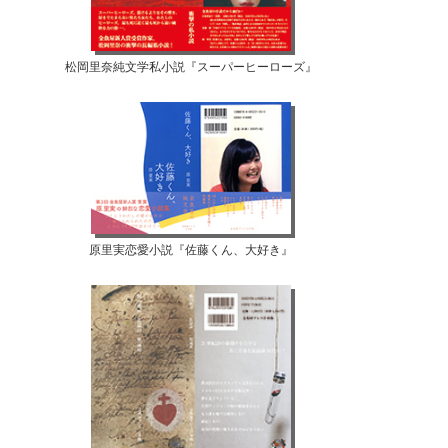
松岡里奈純文学私小説『スーパーヒーローズ』
原里実恋愛小説『佐藤くん、大好き』