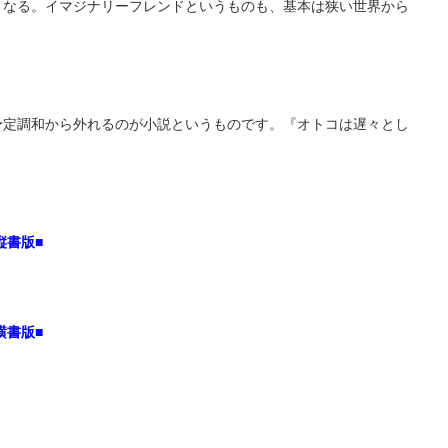
くなる。イマジナリーフレンドというものも、基本は狭い世界から
予定調和から外れるのが小説というものです。『オトコは遅々とし
縦書版■
横書版■