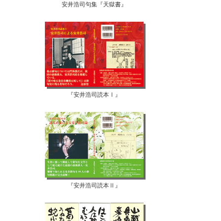
安井浩司句集『天獄書』
『安井浩司読本Ⅰ』
『安井浩司読本Ⅱ』