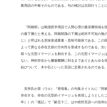
教用語の中枢そのものである。句の検討は次回行うこと
『阿賴耶』は唯識哲学用語で人間心理の最深層領域を指
の最下層だと考える。阿賴耶識の下層は絶対不可知の無
じ）と呼ばれる意味形成要素・意味可能体である。この
よって異なる存在文節の方向性を形成するのである。次
様々な元型イマージュを創出する。この元型イマージュ
ない。神的存在から魑魅魍魎に到るまでありとあらゆる
結びついて、木や石といった言語に定着されるのである
安井氏が原（ウル）『密母集』の句集タイトルに『阿賴
存在する、存在の元型的イマージュを表現しようとしたこと
年］）の『後記』で『齢五十二、はや絶対言語への信仰