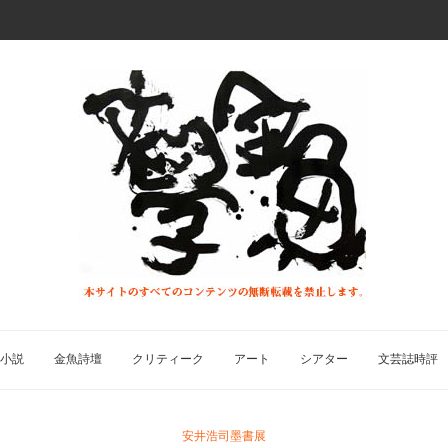
小説
金魚詩壇
クリティーク
アート
シアター
文芸誌時評
安井浩司墨書展