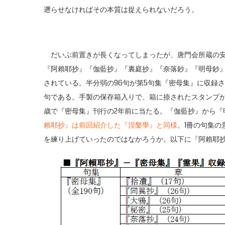
遡らせなければその本質は捉えられないだろう。
だいぶ前置きが長くなってしまったが、唐門会所蔵の安
『阿賴耶抄』『伽藍抄』『裏庭抄』『奈落鈔』『明母鈔』
されている。半分弱の96句が第5句集『密母集』に収録さ
句である。手製の保存箱入りで、箱に捺されたスタンプから昭
歳で『密母集』刊行の2年前に当たる。『伽藍抄』から『
賴耶抄』は前回紹介した『涅槃學』と同様
、1冊の句集
を練り上げていったのではなかろうか。以下に『阿賴耶