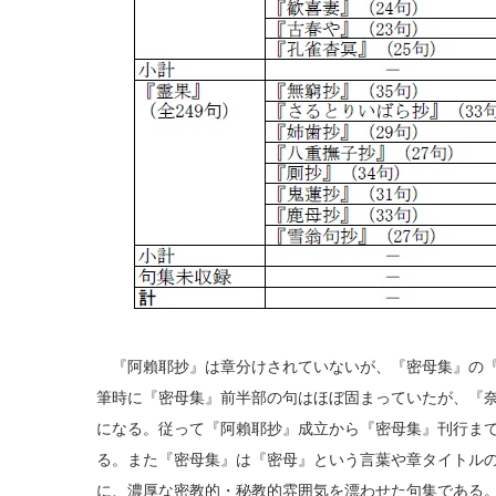
『阿賴耶抄』は章分けされていないが、『密母集』の『
筆時に『密母集』前半部の句はほぼ固まっていたが、『
になる。従って『阿賴耶抄』成立から『密母集』刊行まで
る。また『密母集』は『密母』という言葉や章タイトル
に、濃厚な密教的・秘教的雰囲気を漂わせた句集である