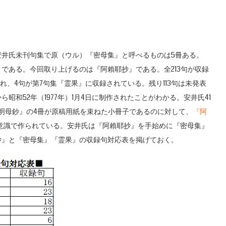
井氏未刊句集で原（ウル）『密母集』と呼べるものは5冊ある。
である。今回取り上げるのは『阿賴耶抄』である。全213句が収録
れ、4句が第7句集『霊果』に収録されている。残り113句は未発表
和52年（1977年）1月4日に制作されたことがわかる。安井氏41
明母鈔』の4冊が原稿用紙を束ねた小冊子であるのに対して、
『阿
の意識で作られている。安井氏は『阿賴耶抄』を手始めに『密母集』
抄』と『密母集』『霊果』の収録句対応表を掲げておく。