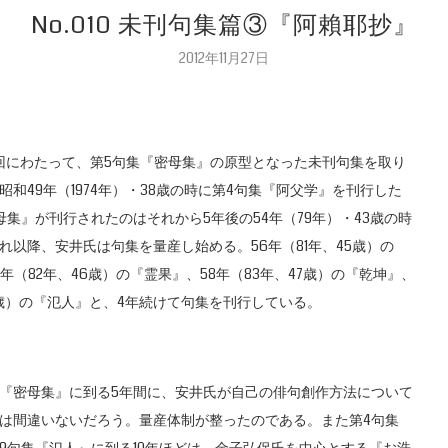
No.010 未刊句集篇③『阿賴耶抄』
2012年11月27日
にわたって、第5句集『密母集』の原型となった未刊句集を取り
昭和49年（1974年）・38歳の時に第4句集『阿父学』を刊行した
母集』が刊行されたのはそれから5年後の54年（79年）・43歳の時
れ以降、安井氏は句集を量産し始める。56年（81年、45歳）の
年（82年、46歳）の『霊果』、58年（83年、47歳）の『乾坤』、
48歳）の『氾人』と、4年続けて句集を刊行している。
『密母集』に到る5年間に、安井氏が自己の俳句創作方法について
は間違いないだろう。量産体制が整ったのである。また第4句集