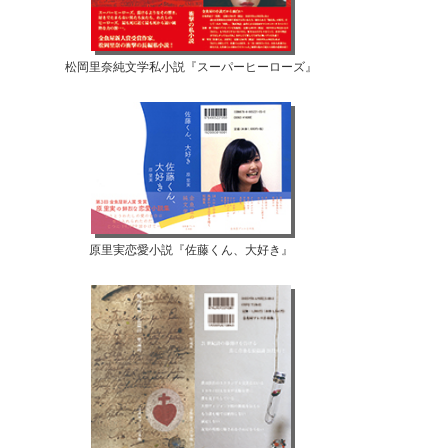
松岡里奈純文学私小説『スーパーヒーローズ』
原里実恋愛小説『佐藤くん、大好き』