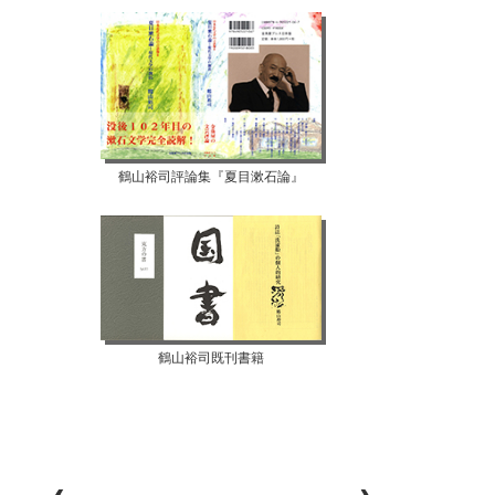
鶴山裕司評論集『夏目漱石論』
鶴山裕司既刊書籍