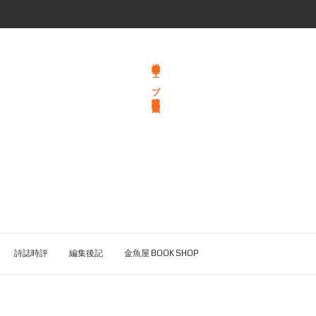
総合文学ウェブ情報誌 文学金魚
詩誌時評
編集後記
金魚屋 BOOK SHOP