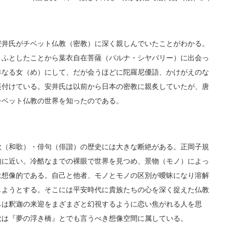
井氏がチベット仏教（密教）に深く親しんでいたことがわかる。
）ふとしたことから葉衣自在菩薩（パルナ・シヤバリー）に出会っ
卑なる女（め）にして、だが会うほどに陀羅尼優語、かけがえのな
裏付けている。安井氏は以前から日本の密教に親炙していたが、唐
チベット仏教の世界を知ったのである。
（和歌）・俳句（俳諧）の歴史には大きな断絶がある。正岡子規
句に近い。冷酷なまでの裸眼で世界を見つめ、景物（モノ）によっ
は想像的である。自己と他者、モノとモノの区別が曖昧になり溶解
しようとする。そこには平安時代に貴族たちの心を深く捉えた仏教
らは釈迦の来迎をまざまざと幻視するように恋い焦がれる人を思
歌は『夢の浮き橋』とでも言うべき想像空間に属している。