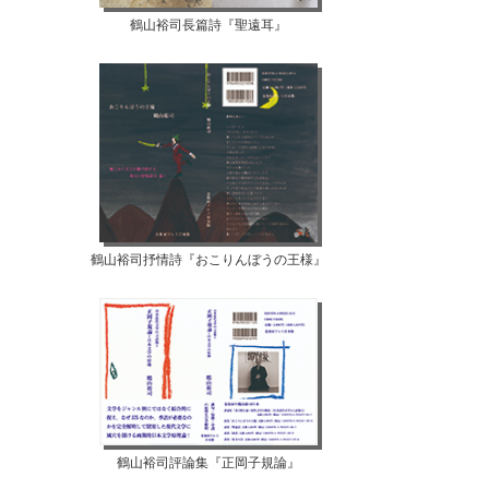
鶴山裕司長篇詩『聖遠耳』
鶴山裕司抒情詩『おこりんぼうの王様』
鶴山裕司評論集『正岡子規論』