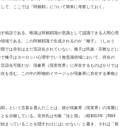
にして、ここでは『阿賴耶』について簡単に考察しておく。
す術語である。唯識は阿賴耶識が意識として認識できる人間心理
の領域である。この阿賴耶識で生成されるのが『種子』（しゅう
段階では存在はまだ言語化されていない。種子は民族・宗教などに
いで種子はヨーロッパ心理学でいう無意識領域において、存在の
は言語化可能だが、現象界（現実世界）に存在するものばかりでは
存在を含む。この中の即物的イマージュが現象界に存在する事物と
。
耶』という言葉を選んだことは、彼が現象界（現実界）の深層に
を示唆している。安井氏は句集『汝と我』（昭和63年［1984
が始まっていることを隠すわけにはいかない』と書き、それは『新