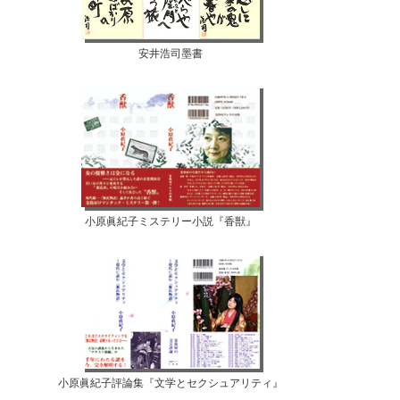
安井浩司墨書
小原眞紀子ミステリー小説『香獣』
小原眞紀子評論集『文学とセクシュアリティ』