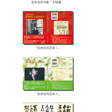
安井浩司句集『天獄書』
『安井浩司読本Ⅰ』
『安井浩司読本Ⅱ』