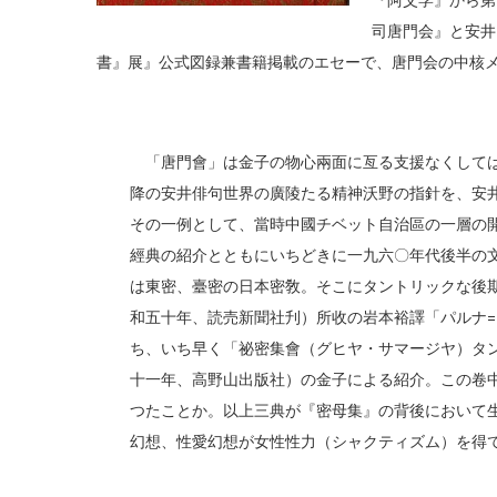
『阿父学』から第
司唐門会』と安井
書』展』公式図録兼書籍掲載のエセーで、唐門会の中核
「唐門會」は金子の物心兩面に亙る支援なくしては
降の安井俳句世界の廣陵たる精神沃野の指針を、安
その一例として、當時中國チベット自治區の一層の
經典の紹介とともにいちどきに一九六〇年代後半の
は東密、臺密の日本密敎。そこにタントリックな後期
和五十年、読売新聞社刋）所收の岩本裕譯「パルナ
ち、いち早く「祕密集會（グヒヤ・サマージヤ）タ
十一年、高野山出版社）の金子による紹介。この卷
つたことか。以上三典が『密母集』の背後において
幻想、性愛幻想が女性性力（シャクティズム）を得