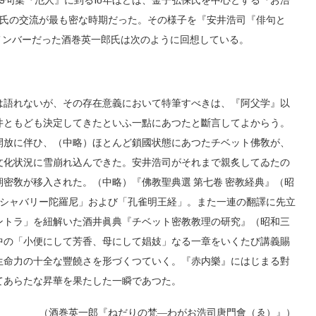
9句集『氾人』に到る10年ほどは、金子弘保氏を中心とする『お浩
氏の交流が最も密な時期だった。その様子を『安井浩司『俳句と
メンバーだった酒巻英一郎氏は次のように回想している。
語れないが、その存在意義において特筆すべきは、『阿父学』以
井ともども決定してきたといふ一點にあつたと斷言してよからう。
開放に伴ひ、（中略）ほとんど鎖國状態にあつたチベット佛敎が、
文化状況に雪崩れ込んできた。安井浩司がそれまで親炙してゐたの
密敎が移入された。（中略）『佛教聖典選 第七卷 密教経典』（昭
=シャバリー陀羅尼」および「孔雀明王経」。また一連の翻譯に先立
ントラ」を紐解いた酒井眞典『チベット密教教理の研究』（昭和三
中の「小便にして芳香、母にして娼妓」なる一章をいくたび講義賜
生命力の十全な豐饒さを形づくつていく。『赤内樂』にはじまる對
てあらたな昇華を果たした一瞬であつた。
（酒巻英一郎『ねだりの梵―わがお浩司唐門會（ゑ）』）