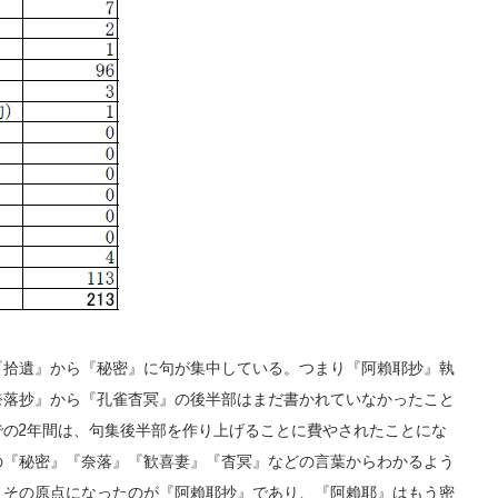
拾遺』から『秘密』に句が集中している。つまり『阿賴耶抄』執
奈落抄』から『孔雀杳冥』の後半部はまだ書かれていなかったこと
の2年間は、句集後半部を作り上げることに費やされたことにな
の『秘密』『奈落』『歓喜妻』『杳冥』などの言葉からわかるよう
。その原点になったのが『阿賴耶抄』であり、『阿賴耶』はもう密