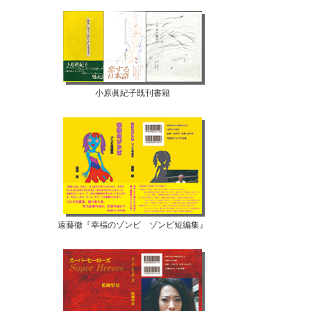
小原眞紀子既刊書籍
遠藤徹『幸福のゾンビ ゾンビ短編集』