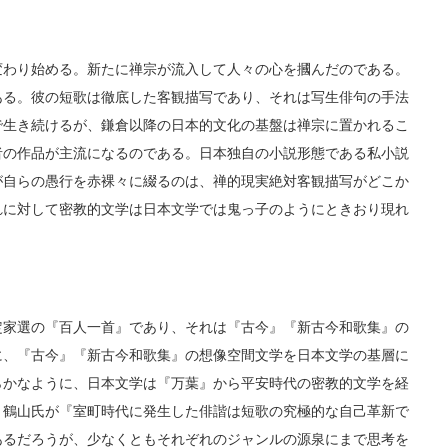
わり始める。新たに禅宗が流入して人々の心を摑んだのである。
ある。彼の短歌は徹底した客観描写であり、それは写生俳句の手法
で生き続けるが、鎌倉以降の日本的文化の基盤は禅宗に置かれるこ
者の作品が主流になるのである。日本独自の小説形態である私小説
が自らの愚行を赤裸々に綴るのは、禅的現実絶対客観描写がどこか
れに対して密教的文学は日本文学では鬼っ子のようにときおり現れ
家選の『百人一首』であり、それは『古今』『新古今和歌集』の
に、『古今』『新古今和歌集』の想像空間文学を日本文学の基層に
らかなように、日本文学は『万葉』から平安時代の密教的文学を経
。鶴山氏が『室町時代に発生した俳諧は短歌の究極的な自己革新で
あるだろうが、少なくともそれぞれのジャンルの源泉にまで思考を