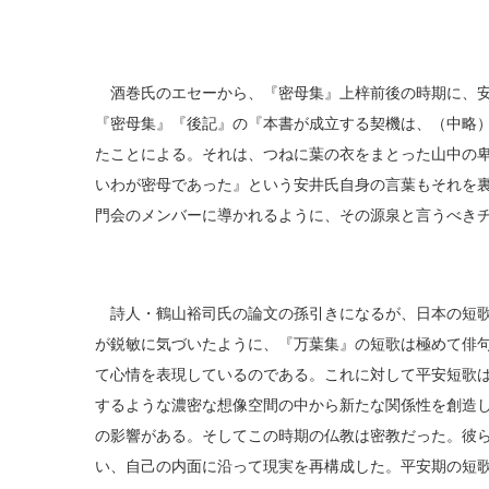
酒巻氏のエセーから、『密母集』上梓前後の時期に、安
『密母集』『後記』の『本書が成立する契機は、（中略
たことによる。それは、つねに葉の衣をまとった山中の
いわが密母であった』という安井氏自身の言葉もそれを
門会のメンバーに導かれるように、その源泉と言うべき
詩人・鶴山裕司氏の論文の孫引きになるが、日本の短歌
が鋭敏に気づいたように、『万葉集』の短歌は極めて俳
て心情を表現しているのである。これに対して平安短歌
するような濃密な想像空間の中から新たな関係性を創造
の影響がある。そしてこの時期の仏教は密教だった。彼
い、自己の内面に沿って現実を再構成した。平安期の短