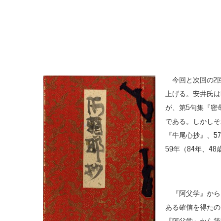
今回と次回の2回
上げる。安井氏は
が、第5句集『密
である。しかしそ
『牛尾心抄』、57
59年（84年、
『阿父学』から
ある確信を得たの