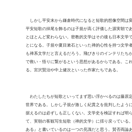
しかし平安末から鎌倉時代になると短歌的想像空間は変
平安短歌の掉尾を飾るのは子規が高く評価した源実朝で
とほとんど変わらない。密教的文学はその後も日本文学
とになる。子規や夏目漱石といった禅的心性を持つ文学
も禅系文学だと言えるだろう。飛びきりのインテリたち
で救い・悟りに繋がるという思想があるからである。こ
る。宮沢賢治や中上健次といった作家たちである。
わたしたちが短歌といってまず思い浮かべるのは藤原定
世界である。しかし子規が激しく紀貫之を批判したよう
据えるのは必ずしも正しくない。文学史を検証すれば明
て、実朝の客観写生短歌（禅的文学）に揺り戻っている
ある』と書いているのは一つの見識だと思う。賛否両論