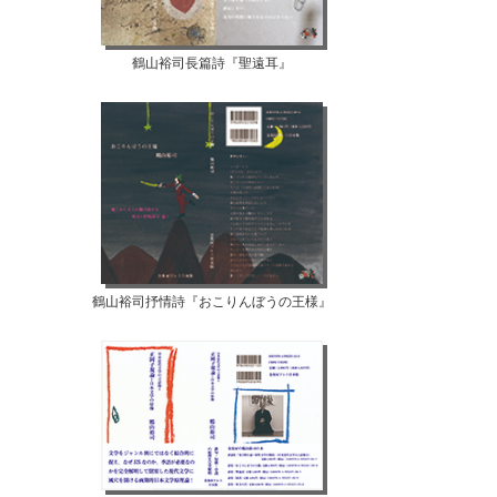
鶴山裕司長篇詩『聖遠耳』
鶴山裕司抒情詩『おこりんぼうの王様』