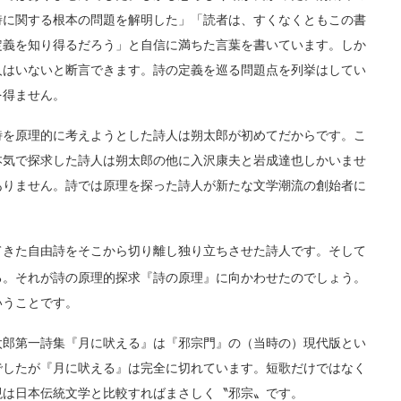
詩に関する根本の問題を解明した」「読者は、すくなくともこの書
定義を知り得るだろう」と自信に満ちた言葉を書いています。しか
人はいないと断言できます。詩の定義を巡る問題点を列挙はしてい
を得ません。
を原理的に考えようとした詩人は朔太郎が初めてだからです。こ
本気で探求した詩人は朔太郎の他に入沢康夫と岩成達也しかいませ
ありません。詩では原理を探った詩人が新たな文学潮流の創始者に
きた自由詩をそこから切り離し独り立ちさせた詩人です。そして
る。それが詩の原理的探求『詩の原理』に向かわせたのでしょう。
いうことです。
郎第一詩集『月に吠える』は『邪宗門』の（当時の）現代版とい
でしたが『月に吠える』は完全に切れています。短歌だけではなく
現は日本伝統文学と比較すればまさしく〝邪宗〟です。