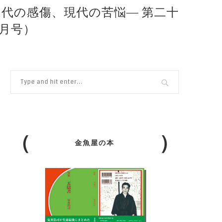
―近代の感傷、現代の苦悩― 第二十
0月号）
金魚屋の本