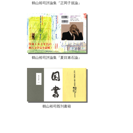
鶴山裕司評論集『正岡子規論』
鶴山裕司評論集『夏目漱石論』
鶴山裕司既刊書籍