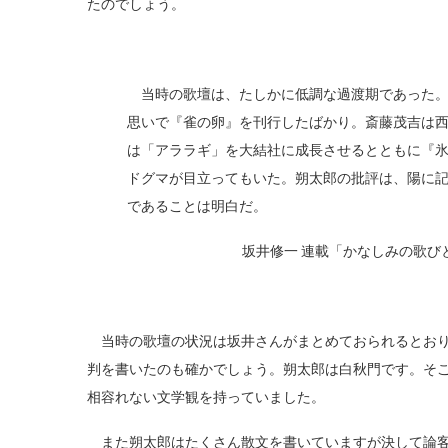
たのでしょう。
当時の歌壇は、たしかに低調な過渡期であった。
思いで『雀の卵』を刊行したばかり。斎藤茂吉は
は「アララギ」を大結社に成長させるとともに『
ドグマが目立ってもいた。朔太郎の批評は、陽に
であることは明白だ。
坂井修一 連載「かなしみの歌び
当時の歌壇の状況は坂井さんがまとめておられるとおり
判を書いたのも確かでしょう。朔太郎は白秋門です。そ
相容れない文学観を持っていました。
また朔太郎はたくさん散文を書いていますが決して論客