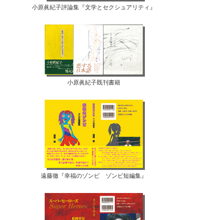
小原眞紀子評論集『文学とセクシュアリティ』
小原眞紀子既刊書籍
遠藤徹『幸福のゾンビ ゾンビ短編集』