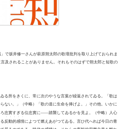
」で坂井修一さんが萩原朔太郎の歌壇批判を取り上げておられま
に言及されることがありません。それもそのはずで朔太郎と短歌の
ゐる所をきくに、常に次のやうな言葉が繰返されてゐる。「歌は
ならない。」（中略）「歌の道に生命を捧げよ。」その他。いかに
しろ忠實すぎる位忠實に――踏襲してゐるかを見よ。（中略）人心
・・・・・
する
反動的感情
によつて燃えあがつてゐる。言ひ代へれば今日の青