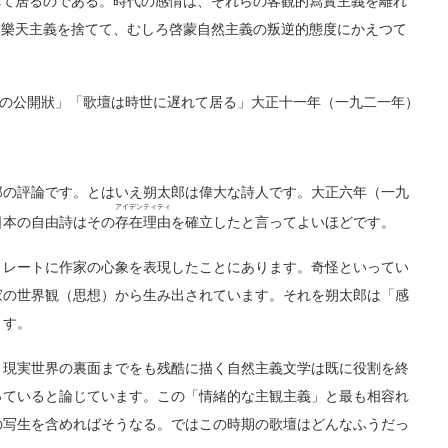
れて居るのである。時代の感情は、それらの客観的寫實主義を離れ
な樂天主義を捨てて、むしろ啓蒙自然主義の叛逆的態度にかえつて
の公開狀」「歌壇は時世に遅れて居る」大正十一年（一九二一年）
の評論です。とはいえ朔太郎は偉大な詩人です。大正六年（一九
アイデンティティ
日本の自由詩はその
存在理由
を確立したと言ってよいほどです。
レートに作家の心象を表現したことにあります。奇怪といってい
家の世界観（思想）から生み出されています。それを朔太郎は「感
ます。
現実世界の裏面までをも残酷に描く自然主義文学は既に役割を終
っていると論じています。この「情緒的な主観主義」と最も相容れ
の写生を含めればそうなる。ではこの時期の歌壇はどんなふうだっ