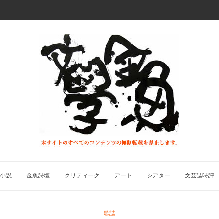
小説
金魚詩壇
クリティーク
アート
シアター
文芸誌時評
歌誌