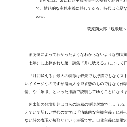
年の心には、常に自然主義美學への反對が絕叫さ
て、情緒的な主観主義に熱してゐる。時代は安易
ゐる。
萩原朔太郎「現歌壇へ
まあ例によってわかったようなわからないような朔太郎
一七年）に上梓された第一詩集『月に吠える』によって
『月に吠える』最大の特徴は叙景でも抒情でもなくスト
いイメージなのですが鬼面人を威す態のものではなく作
情」や「象徴」といった用語で説明してゆくことになり
朔太郎の歌壇批判は自らの詩風の援護射撃でしょうね。
えていて新しい世代の文学は「情緒的な主観主義」に移
ない詩の表現が短歌だという主張です。自然主義に短歌