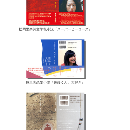
松岡里奈純文学私小説『スーパーヒーローズ』
原里実恋愛小説『佐藤くん、大好き』