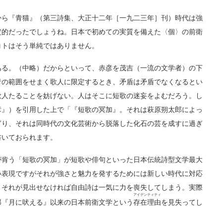
ら『青猫』（第三詩集、大正十二年［一九二三年］刊）時代は強
定的だったでしょうね。日本で初めての実質を備えた〈個〉の前衛
コトはそう単純ではありません。
る。（中略）だからといって、赤彦を茂吉（一流の文学者）の下
者の範囲をせまく歌人に限定するとき、矛盾は矛盾でなくなるとい
歌人たることを妨げない。人はそこに短歌の迷妄をよむだろう。し
彦』）を引用した上で「『短歌の冥加』。それは萩原朔太郎によっ
ぎり、それは同時代の文化芸術から脱落した化石の芸を成すに過ぎ
書いておられます。
肯う「短歌の冥加」が短歌や俳句といった日本伝統詩型文学最大
い表現ですがそれが強さと魅力を発するためには新しい時代に対応
。それが見出せなければ自由詩は一気に力を喪失してしまう。実際
アイデンティティ
郎『月に吠える』以来の日本前衛文学という
存在理由
を見失ってし