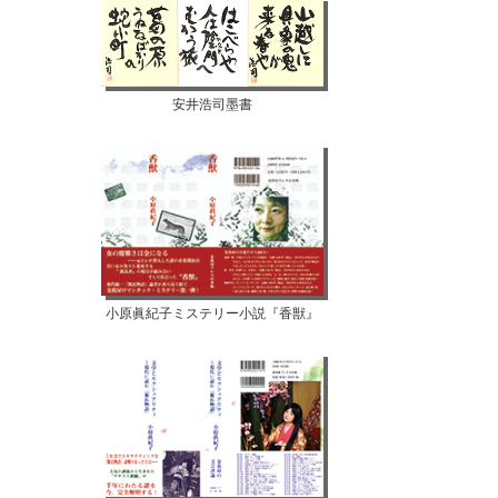
安井浩司墨書
小原眞紀子ミステリー小説『香獣』