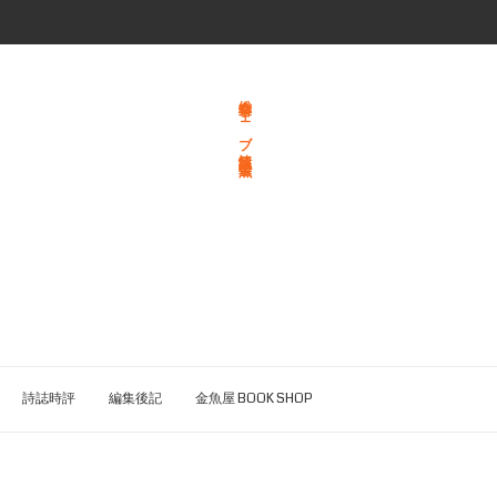
総合文学ウェブ情報誌 文学金魚
詩誌時評
編集後記
金魚屋 BOOK SHOP