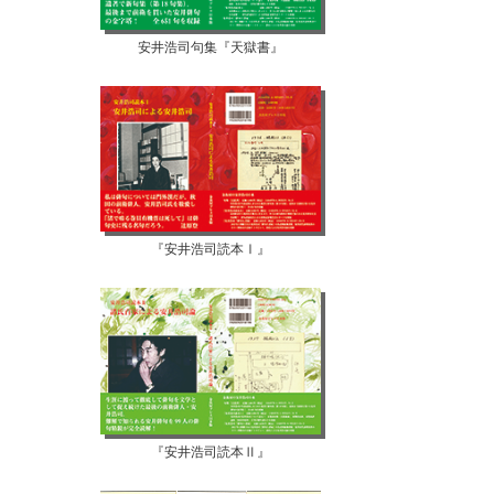
安井浩司句集『天獄書』
『安井浩司読本Ⅰ』
『安井浩司読本Ⅱ』