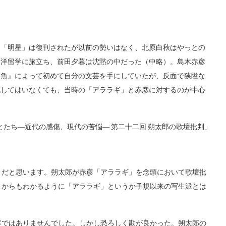
「明星」は復刊されたが以前の勢いはなく、北原白秋はやっとの
西洋留学に旅立ち、前田夕暮は沈黙の中だった（中略）。島木赤彦
氷魚』によって初めて自分の文芸を手にしていたが、反面で狭隘な
記してはいなくても、当時の「アララギ」と赤彦に対するのが中心
とたち―近代の感傷、現代の苦悩― 第二十二回 朔太郎の歌壇批判」
だと思います。朔太郎が赤彦「アララギ」を念頭において歌壇批
こからもわかるように「アララギ」というか子規以来の写生派とは
ではありませんでした。しかし恐ろしく勘が良かった。朔太郎の