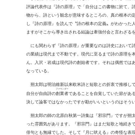
評論代表作は『詩の原理』で「自分はこの書物に於て、
物から、詩という観念が意味するところの、真の根本の
し『詩の原理』を読んで〝詩の根本の定義〟がわかった
ますがそこから導き出される結論は牽強付会と言わざる
にも関わらず『詩の原理』が重要なのは詩史において詩
の業績は現代まで不動です。現代に至るまで詩の原理を
ん。入沢・岩成は現代詩の創始者です。それは偶然では
なっている。
朔太郎は明治維新以来欧米詩と短歌との折衷で推移して
ファウンダー
自分が自由詩の
創業者
であることを自覚していた節があ
決して論客ではなかったですが勘がいいというのはそう
朔太郎の師の北原白秋第一詩集は『邪宗門』ですが朔太
った雰囲気があります。『邪宗門』はまだ短歌と地続き
俳句とも無縁でした。そして『月に吠える』の奇怪な表