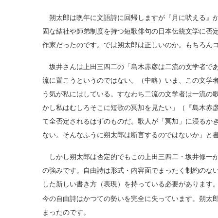
朔太郎は晩年に文語詩に回帰しますが『月に吠える』か
固な結社や師弟制度を持つ短歌俳句の日本伝統文学に否
作家だったのです。では朔太郎は正しいのか。もちろん
坂井さんは上田三四二の「島木赤彦は二流の文学者であ
流に置こうというのではない。（中略）いま、この文学
う気が私にはしている。すなわち二流の文学者は一流の
かし私はむしろそこに短歌の冥加を見たい」（『島木赤
て全否定されるはずのものだ。歌人が「冥加」に浸るか
ない。そんなふうに朔太郎は断言するのではないか」と
しかし朔太郎は否定的でもこの上田三四二・坂井修一が
の強みです。自由詩は形式・内容面でまったく制約のな
した新しい書き方（表現）を持っている必要があります
今の自由詩はかつての勢いを完全に失っています。朔太
まったのです。