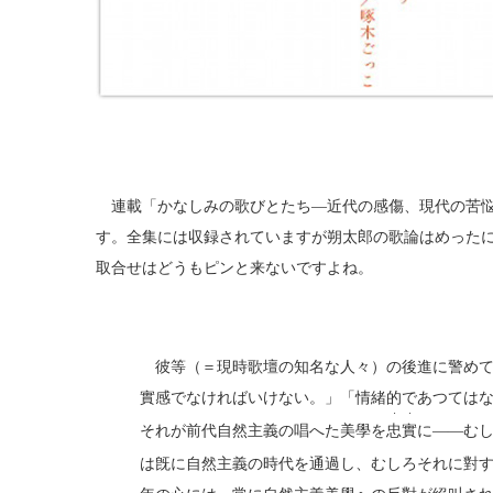
連載「かなしみの歌びとたち―近代の感傷、現代の苦悩
す。全集には収録されていますが朔太郎の歌論はめった
取合せはどうもピンと来ないですよね。
彼等（＝現時歌壇の知名な人々）の後進に警めて
實感でなければいけない。」「情緒的であつては
・・
それが前代自然主義の唱へた美學を
忠實
に――む
は旣に自然主義の時代を通過し、むしろそれに對