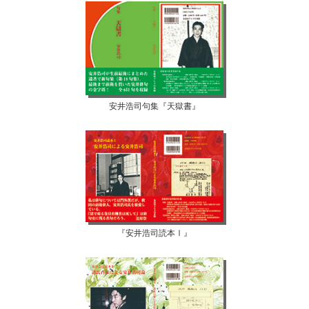
安井浩司句集『天獄書』
『安井浩司読本Ⅰ』