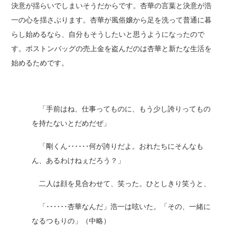
決意が揺らいでしまいそうだからです。杏華の言葉と決意が浩
一の心を揺さぶります。杏華が風俗嬢から足を洗って普通に暮
らし始めるなら、自分もそうしたいと思うようになったので
す。ボストンバッグの売上金を盗んだのは杏華と新たな生活を
始めるためです。
「手前はね、仕事ってものに、もう少し誇りってもの
を持たないとだめだぜ」
「剛くん･･････何が誇りだよ。おれたちにそんなも
ん、あるわけねぇだろう？」
二人は顔を見合わせて、笑った。ひとしきり笑うと、
「･･････杏華なんだ」浩一は呟いた。「その、一緒に
なるつもりの」（中略）