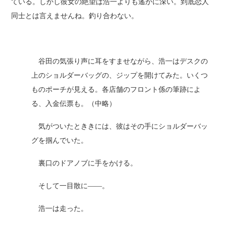
ている。しかし彼女の絶望は浩一よりも遙かに深い。到底恋人
同士とは言えませんね。釣り合わない。
谷田の気張り声に耳をすませながら、浩一はデスクの
上のショルダーバッグの、ジップを開けてみた。いくつ
ものポーチが見える。各店舗のフロント係の筆跡によ
る、入金伝票も。（中略）
気がついたとききには、彼はその手にショルダーバッ
グを掴んでいた。
裏口のドアノブに手をかける。
そして一目散に――。
浩一は走った。