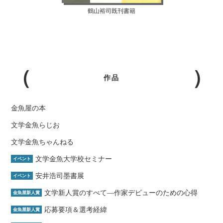
鶴山裕司既刊書籍
作品
金魚屋の本
文学金魚らじお
文学金魚ちゃんねる
文学金魚大学校セミナー
イベント
安井浩司墨書展
イベント
文学新人賞のすべて―作家デビューのための心得
金魚屋新人賞
応募要項＆選考経緯
金魚屋新人賞