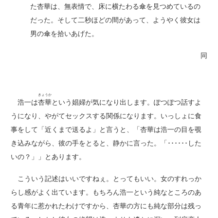
た杏華は、無表情で、床に横たわる傘を見つめているの
だった。そして二秒ほどの間があって、ようやく彼女は
男の傘を拾いあげた。
同
きょうか
浩一は
杏華
という娼婦が気になり出します。ぽつぽつ話すよ
うになり、やがてセックスする関係になります。いっしょに食
事をして「近くまで送るよ」と言うと、「杏華は浩一の目を覗
き込みながら、彼の手をとると、静かに言った。「･･････した
いの？」」とあります。
こういう記述はいいですねぇ。とってもいい。女のすれっか
らし感がよく出ています。もちろん浩一という純なところのあ
る青年に惹かれたわけですから、杏華の方にも純な部分は残っ