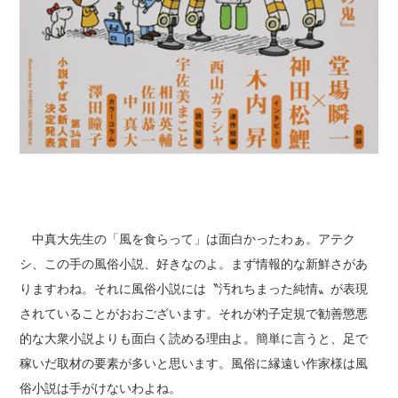
中真大先生の「風を食らって」は面白かったわぁ。アテク
シ、この手の風俗小説、好きなのよ。まず情報的な新鮮さがあ
りますわね。それに風俗小説には〝汚れちまった純情〟が表現
されていることがおおございます。それが杓子定規で勧善懲悪
的な大衆小説よりも面白く読める理由よ。簡単に言うと、足で
稼いだ取材の要素が多いと思います。風俗に縁遠い作家様は風
俗小説は手がけないわよね。