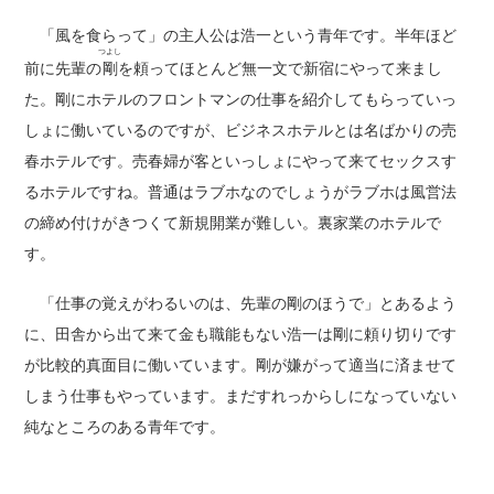
「風を食らって」の主人公は浩一という青年です。半年ほど
つよし
前に先輩の
剛
を頼ってほとんど無一文で新宿にやって来まし
た。剛にホテルのフロントマンの仕事を紹介してもらっていっ
しょに働いているのですが、ビジネスホテルとは名ばかりの売
春ホテルです。売春婦が客といっしょにやって来てセックスす
るホテルですね。普通はラブホなのでしょうがラブホは風営法
の締め付けがきつくて新規開業が難しい。裏家業のホテルで
す。
「仕事の覚えがわるいのは、先輩の剛のほうで」とあるよう
に、田舎から出て来て金も職能もない浩一は剛に頼り切りです
が比較的真面目に働いています。剛が嫌がって適当に済ませて
しまう仕事もやっています。まだすれっからしになっていない
純なところのある青年です。