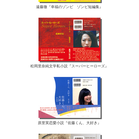
遠藤徹『幸福のゾンビ ゾンビ短編集』
松岡里奈純文学私小説『スーパーヒーローズ』
原里実恋愛小説『佐藤くん、大好き』