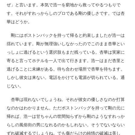
ぜ」と言います。本気で浩一を窮地から救ってやるつもりで
す。それがすれっからしのプロである剛の優しさです。では杏
華はどうか。
剛にはボストンバックを持って帰ると約束しましたが浩一は
揺れています。剛が無理強いしなかったのでこのまま杏華とい
っしょに逃げるという選択肢もまだ残っている。杏華は実家に
寄ると言ってホテルを一人で出て行きます。浩一はまだ杏里と
逃げることに未練がある。待ち合わせ場所で杏華を待ちます。
しかし彼女は来ない。電話をかけても電源が切られている。通
じない。
杏華は現れないでしょうね。それが彼女の優しさなのか打算
なのかはわかりません。ただボストンバッグを持って剛の元に
帰れば、浩一は甘ちゃんの世間知らずから剛のようなすれっか
らしの風俗街の男になれるのかもしれない。そうでないならい
ずれ破滅するでしょうね。でも傷だらけの純情の破滅は美し