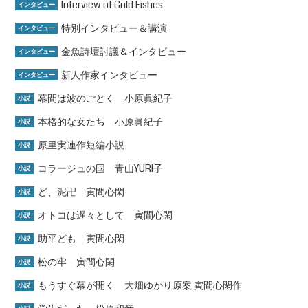
Interview of Gold Fishes
インタビュー
特別インタビュー＆講演
インタビュー
金魚詩壇討議＆インタビュー
インタビュー
新人作家インタビュー
インタビュー
幕間は波のごとく 小原眞紀子
小説
本格的な女たち 小原眞紀子
小説
原里実連作短編小説
小説
コラージュの国 青山YURI子
小説
ど、泥卍 寅間心閑
小説
オトコは遅々として 寅間心閑
小説
助平ども 寅間心閑
小説
松の牢 寅間心閑
小説
もうすぐ幕が開く 大畑ゆかり原案 寅間心閑作
小説