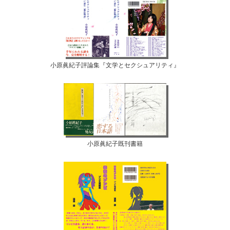
小原眞紀子評論集『文学とセクシュアリティ』
小原眞紀子既刊書籍