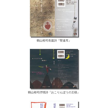
鶴山裕司長篇詩『聖遠耳』
鶴山裕司抒情詩『おこりんぼうの王様』