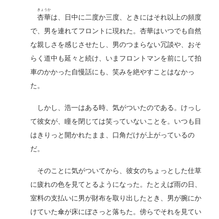
きょうか
杏華
は、日中に二度か三度、ときにはそれ以上の頻度
で、男を連れてフロントに現れた。杏華はいつでも自然
な親しさを感じさせたし、男のつまらない冗談や、おそ
らく道中も延々と続け、いまフロントマンを前にして拍
車のかかった自慢話にも、笑みを絶やすことはなかっ
た。
しかし、浩一はある時、気がついたのである。けっし
て彼女が、瞳を閉じては笑っていないことを。いつも目
はきりっと開かれたまま、口角だけが上がっているの
だ。
そのことに気がついてから、彼女のちょっとした仕草
に疲れの色を見てとるようになった。たとえば雨の日、
室料の支払いに男が財布を取り出したとき、男が腕にか
けていた傘が床にぼさっと落ちた。傍らでそれを見てい