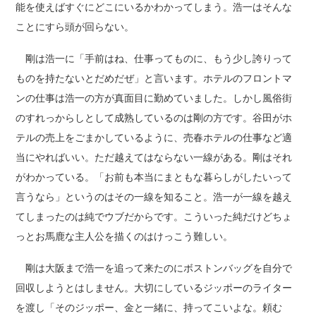
能を使えばすぐにどこにいるかわかってしまう。浩一はそんな
ことにすら頭が回らない。
剛は浩一に「手前はね、仕事ってものに、もう少し誇りって
ものを持たないとだめだぜ」と言います。ホテルのフロントマ
ンの仕事は浩一の方が真面目に勤めていました。しかし風俗街
のすれっからしとして成熟しているのは剛の方です。谷田がホ
テルの売上をごまかしているように、売春ホテルの仕事など適
当にやればいい。ただ越えてはならない一線がある。剛はそれ
がわかっている。「お前も本当にまともな暮らしがしたいって
言うなら」というのはその一線を知ること。浩一が一線を越え
てしまったのは純でウブだからです。こういった純だけどちょ
っとお馬鹿な主人公を描くのはけっこう難しい。
剛は大阪まで浩一を追って来たのにボストンバッグを自分で
回収しようとはしません。大切にしているジッポーのライター
を渡し「そのジッポー、金と一緒に、持ってこいよな。頼む