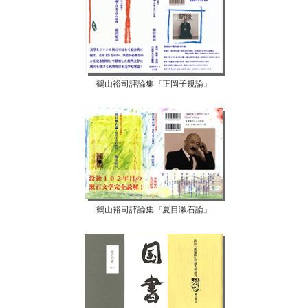
鶴山裕司評論集『正岡子規論』
鶴山裕司評論集『夏目漱石論』