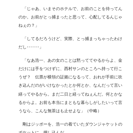
「じゃあ、いまそのホテルで、お前のことを待ってん
のか。お前がとっ捕まったと思って、心配してるんじゃ
ねぇの？」
「してるだろうけど、実際、とっ捕まっちゃったわけ
だし･･････」
「なあ浩一、あの女のことは黙っててやるからよ、金
だけには手をつけずに、西村サンのところへ持って行こ
うぜ？ 伝票が横領の証拠になるって、おれが手前に吹
き込んだのがいけなかったとか何とか、なんだって言い
た
繕ってやるから。まだ二日と
経
ってねぇんだ。何とかな
るからよ。お前も本当にまともな暮らしがしたいって言
うなら、こんな無茶はも止せよな」（中略）
剛はジッポーを、浩一の着ていたダウンジャケットの
ポケットに、押し込んだ。