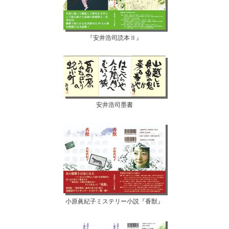
『安井浩司読本Ⅱ』
安井浩司墨書
小原眞紀子ミステリー小説『香獣』