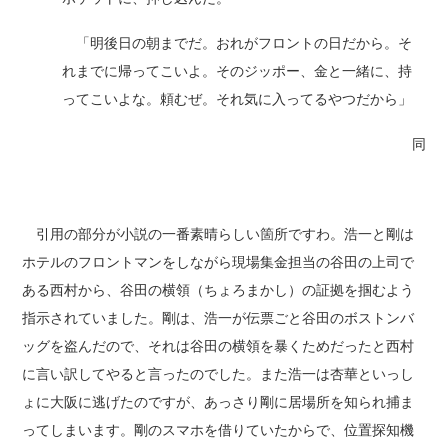
「明後日の朝までだ。おれがフロントの日だから。そ
れまでに帰ってこいよ。そのジッポー、金と一緒に、持
ってこいよな。頼むぜ。それ気に入ってるやつだから」
同
引用の部分が小説の一番素晴らしい箇所ですわ。浩一と剛は
ホテルのフロントマンをしながら現場集金担当の谷田の上司で
ある西村から、谷田の横領（ちょろまかし）の証拠を掴むよう
指示されていました。剛は、浩一が伝票ごと谷田のボストンバ
ッグを盗んだので、それは谷田の横領を暴くためだったと西村
に言い訳してやると言ったのでした。また浩一は杏華といっし
ょに大阪に逃げたのですが、あっさり剛に居場所を知られ捕ま
ってしまいます。剛のスマホを借りていたからで、位置探知機