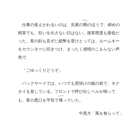
つよし
仕事の覚えがわるいのは、先輩の
剛
のほうで、締めの
精算でも、狂いを出さない日はない。接客態度も最低だ
った。客の顔も見ずに紙幣を受けとっては、ルームキー
をカウンターに叩きつけ、まったく感情のこもらない声
色で、
「ごゆっくりどうぞ」
バックヤードでは、いつでも壁掛けの鏡の前で、ネク
タイを直している。フロントで呼び出しベルが鳴って
しゃべ
も、客の悪口を平気で
喋
っていた。
中真大「風を食らって」