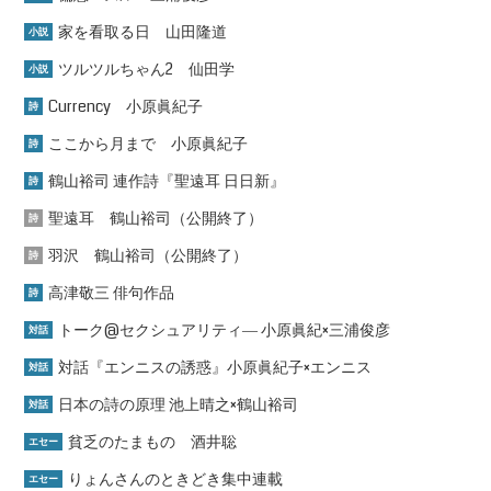
家を看取る日 山田隆道
小説
ツルツルちゃん2 仙田学
小説
Currency 小原眞紀子
詩
ここから月まで 小原眞紀子
詩
鶴山裕司 連作詩『聖遠耳 日日新』
詩
聖遠耳 鶴山裕司（公開終了）
詩
羽沢 鶴山裕司（公開終了）
詩
高津敬三 俳句作品
詩
トーク@セクシュアリティ― 小原眞紀×三浦俊彦
対話
対話『エンニスの誘惑』小原眞紀子×エンニス
対話
日本の詩の原理 池上晴之×鶴山裕司
対話
貧乏のたまもの 酒井聡
エセー
りょんさんのときどき集中連載
エセー