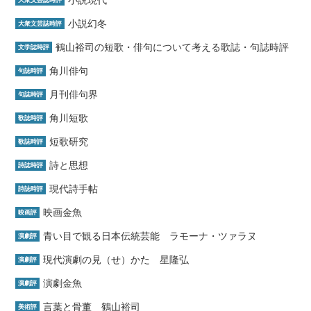
小説現代
大衆文芸誌時評
小説幻冬
大衆文芸誌時評
鶴山裕司の短歌・俳句について考える歌誌・句誌時評
文学誌時評
角川俳句
句誌時評
月刊俳句界
句誌時評
角川短歌
歌誌時評
短歌研究
歌誌時評
詩と思想
詩誌時評
現代詩手帖
詩誌時評
映画金魚
映画評
青い目で観る日本伝統芸能 ラモーナ・ツァラヌ
演劇評
現代演劇の見（せ）かた 星隆弘
演劇評
演劇金魚
演劇評
言葉と骨董 鶴山裕司
美術評