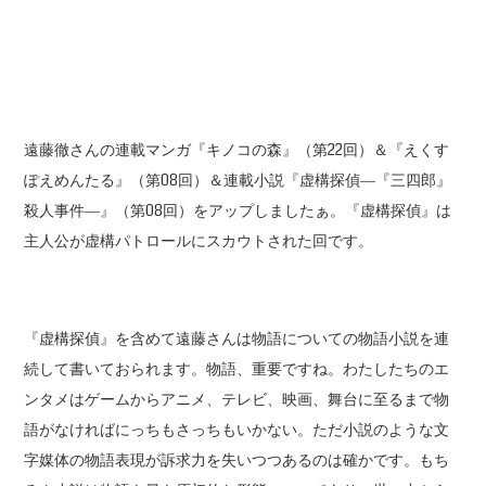
遠藤徹さんの連載マンガ『キノコの森』（第22回）＆『えくす
ぽえめんたる』（第08回）＆連載小説『虚構探偵―『三四郎』
殺人事件―』（第08回）をアップしましたぁ。『虚構探偵』は
主人公が虚構パトロールにスカウトされた回です。
『虚構探偵』を含めて遠藤さんは物語についての物語小説を連
続して書いておられます。物語、重要ですね。わたしたちのエ
ンタメはゲームからアニメ、テレビ、映画、舞台に至るまで物
語がなければにっちもさっちもいかない。ただ小説のような文
字媒体の物語表現が訴求力を失いつつあるのは確かです。もち