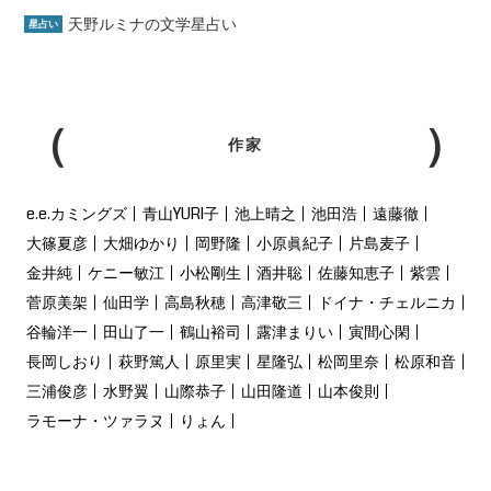
天野ルミナの文学星占い
星占い
作家
e.e.カミングズ
青山YURI子
池上晴之
池田浩
遠藤徹
大篠夏彦
大畑ゆかり
岡野隆
小原眞紀子
片島麦子
金井純
ケニー敏江
小松剛生
酒井聡
佐藤知恵子
紫雲
菅原美架
仙田学
高島秋穂
高津敬三
ドイナ・チェルニカ
谷輪洋一
田山了一
鶴山裕司
露津まりい
寅間心閑
長岡しおり
萩野篤人
原里実
星隆弘
松岡里奈
松原和音
三浦俊彦
水野翼
山際恭子
山田隆道
山本俊則
ラモーナ・ツァラヌ
りょん