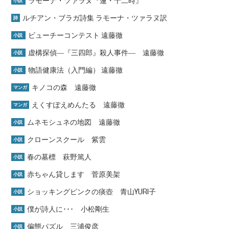
ラモーナ・ツァラヌ『蓮・十二時』
小説
ルチアン・ブラガ詩集 ラモーナ・ツァラヌ訳
詩
ビューチーコンテスト 遠藤徹
小説
虚構探偵―『三四郎』殺人事件― 遠藤徹
小説
物語健康法（入門編） 遠藤徹
小説
キノコの森 遠藤徹
マンガ
えくすぽえめんたる 遠藤徹
マンガ
ムネモシュネの地図 遠藤徹
小説
クローンスクール 紫雲
小説
春の墓標 萩野篤人
小説
赤ちゃん貸します 菅原美架
小説
ショッキングピンクの痰壺 青山YURI子
小説
僕が詩人に･･･ 小松剛生
小説
偏態パズル 三浦俊彦
小説