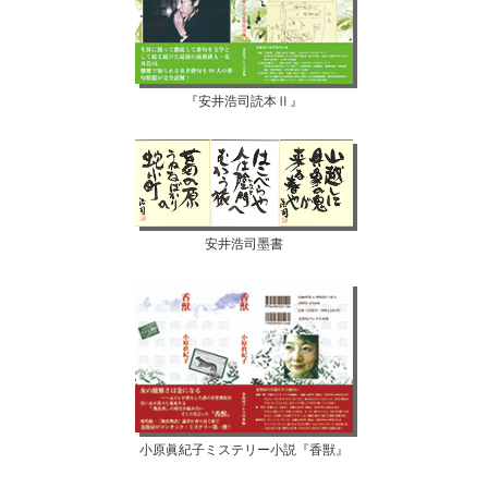
『安井浩司読本Ⅱ』
安井浩司墨書
小原眞紀子ミステリー小説『香獣』