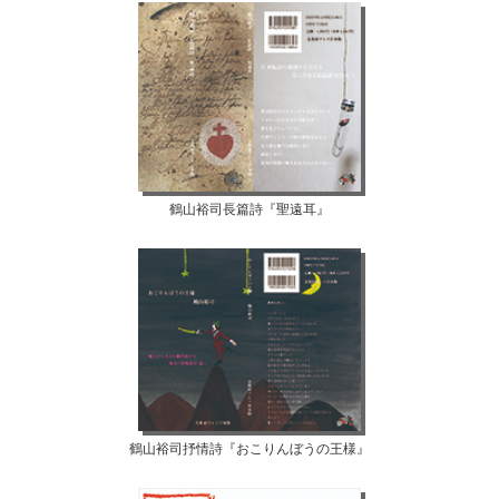
鶴山裕司長篇詩『聖遠耳』
鶴山裕司抒情詩『おこりんぼうの王様』