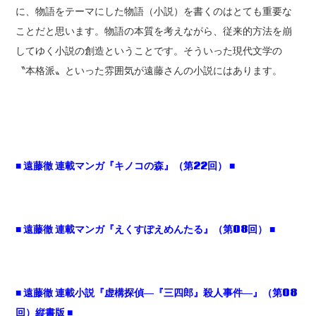
に、物語をテーマにした物語（小説）を書くのはとても重要な
ことだと思います。物語の本質を考えながら、従来的方法を崩
してゆく小説の創造ということです。そういった現代文学の
〝本格派〟といった雰囲気が遠藤さんの小説にはあります。
■ 遠藤徹 連載マンガ『キノコの森』（第22回） ■
■ 遠藤徹 連載マンガ『えくすぽえめんたる』（第08回） ■
■
遠藤徹 連載小説『虚構探偵
―
『三四郎』殺人事件
―
』（第
08
回）縦書版
■