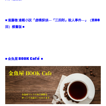
■
遠藤徹 連載小説『虚構探偵
―
『三四郎』殺人事件
―
』（第
08
回）横書版
■
■ 金魚屋 BOOK Café ■