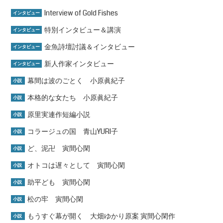
Interview of Gold Fishes
インタビュー
特別インタビュー＆講演
インタビュー
金魚詩壇討議＆インタビュー
インタビュー
新人作家インタビュー
インタビュー
幕間は波のごとく 小原眞紀子
小説
本格的な女たち 小原眞紀子
小説
原里実連作短編小説
小説
コラージュの国 青山YURI子
小説
ど、泥卍 寅間心閑
小説
オトコは遅々として 寅間心閑
小説
助平ども 寅間心閑
小説
松の牢 寅間心閑
小説
もうすぐ幕が開く 大畑ゆかり原案 寅間心閑作
小説