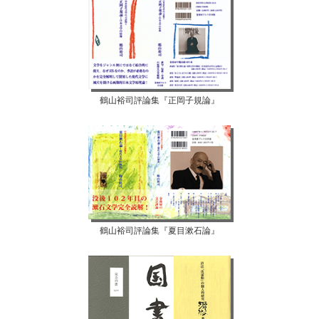
鶴山裕司評論集『正岡子規論』
鶴山裕司評論集『夏目漱石論』