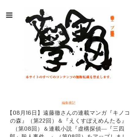
総合文学ウェブ情報誌 文学金魚
編集後記
【08月16日】遠藤徹さんの連載マンガ『キノコ
の森』（第22回）＆『えくすぽえめんたる』
（第08回）＆連載小説『虚構探偵―『三四
郎』殺人事件―』（第08回）をアップしまし