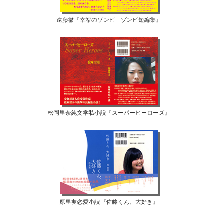
遠藤徹『幸福のゾンビ ゾンビ短編集』
松岡里奈純文学私小説『スーパーヒーローズ』
原里実恋愛小説『佐藤くん、大好き』