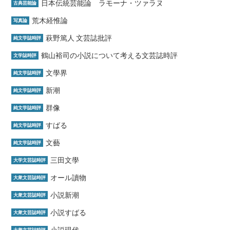
日本伝統芸能論 ラモーナ・ツァラヌ
古典芸能論
荒木経惟論
写真論
萩野篤人 文芸誌批評
純文学誌時評
鶴山裕司の小説について考える文芸誌時評
文学誌時評
文學界
純文学誌時評
新潮
純文学誌時評
群像
純文学誌時評
すばる
純文学誌時評
文藝
純文学誌時評
三田文學
大学文芸誌時評
オール讀物
大衆文芸誌時評
小説新潮
大衆文芸誌時評
小説すばる
大衆文芸誌時評