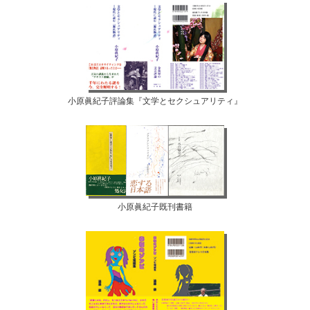
小原眞紀子評論集『文学とセクシュアリティ』
小原眞紀子既刊書籍