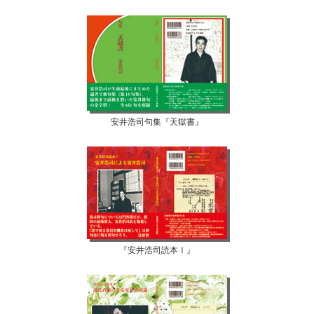
安井浩司句集『天獄書』
『安井浩司読本Ⅰ』