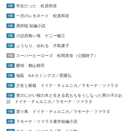
学生だった 松原和音
小説
一月のレモネード 松原和音
小説
酒井聡 短編小説
小説
小説四角い海 ケニー敏江
小説
ふうらり、ゆれる 片島麦子
小説
スーパーヒーローズ 松岡里奈（公開終了）
小説
横領 鶴山裕司
小説
伽藍 e.e.カミングズ／星隆弘
小説
少女と銀狐 ドイナ・チェルニカ／ラモーナ・ツァラヌ
小説
実のにがい桜の木と生きる気もちをうしなった男の子のお
小説
話 ドイナ・チェルニカ／ラモーナ・ツァラヌ
渡り鳥 ドイナ・チェルニカ／ラモーナ・ツァラヌ
小説
ラモーナ・ツァラヌ連作短編小説
小説