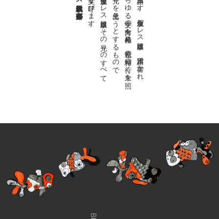
。
私達の
故郷は
日本語で
す
。
金魚屋プ
レ
ス
日本版は
、
日本語で
書か
れ
る
あ
ら
ゆ
る
文学の
方向を
見極め
、
私達の
精神の
行く
末を
照
ら
す
光り
を
見出そ
う
と
す
る
も
の
で
す
。
金魚屋プ
レ
ス
日本版は
そ
の
光り
の
す
べ
て
を
広義の
文学と
呼び
ま
す