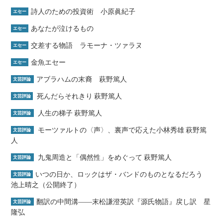
詩人のための投資術 小原眞紀子
エセー
あなたが泣けるもの
エセー
交差する物語 ラモーナ・ツァラヌ
エセー
金魚エセー
エセー
アブラハムの末裔 萩野篤人
文芸評論
死んだらそれきり 萩野篤人
文芸評論
人生の梯子 萩野篤人
文芸評論
モーツァルトの〈声〉、裏声で応えた小林秀雄 萩野篤
文芸評論
人
九鬼周造と「偶然性」をめぐって 萩野篤人
文芸評論
いつの日か、ロックはザ・バンドのものとなるだろう
文芸評論
池上晴之（公開終了）
翻訳の中間溝――末松謙澄英訳『源氏物語』戻し訳 星
文芸評論
隆弘