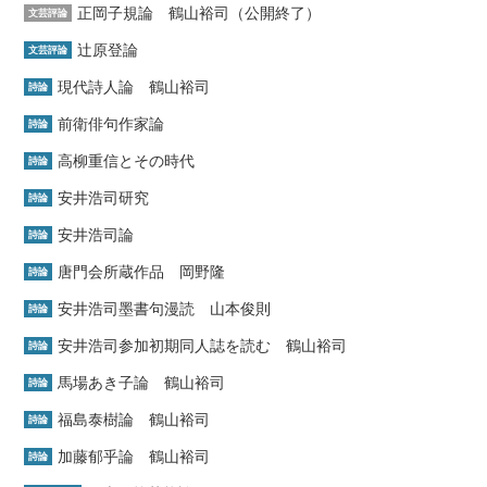
正岡子規論 鶴山裕司（公開終了）
文芸評論
辻原登論
文芸評論
現代詩人論 鶴山裕司
詩論
前衛俳句作家論
詩論
高柳重信とその時代
詩論
安井浩司研究
詩論
安井浩司論
詩論
唐門会所蔵作品 岡野隆
詩論
安井浩司墨書句漫読 山本俊則
詩論
安井浩司参加初期同人誌を読む 鶴山裕司
詩論
馬場あき子論 鶴山裕司
詩論
福島泰樹論 鶴山裕司
詩論
加藤郁乎論 鶴山裕司
詩論