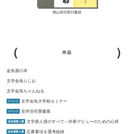
鶴山裕司既刊書籍
作品
金魚屋の本
文学金魚らじお
文学金魚ちゃんねる
文学金魚大学校セミナー
イベント
安井浩司墨書展
イベント
文学新人賞のすべて―作家デビューのための心得
金魚屋新人賞
応募要項＆選考経緯
金魚屋新人賞