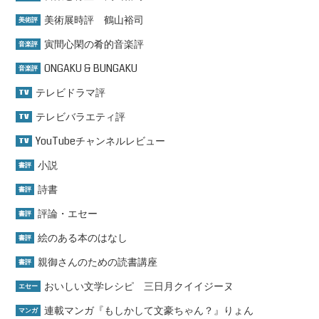
美術展時評 鶴山裕司
美術評
寅間心閑の肴的音楽評
音楽評
ONGAKU & BUNGAKU
音楽評
テレビドラマ評
TV
テレビバラエティ評
TV
YouTubeチャンネルレビュー
TV
小説
書評
詩書
書評
評論・エセー
書評
絵のある本のはなし
書評
親御さんのための読書講座
書評
おいしい文学レシピ 三日月クイイジーヌ
エセー
連載マンガ『もしかして文豪ちゃん？』りょん
マンガ