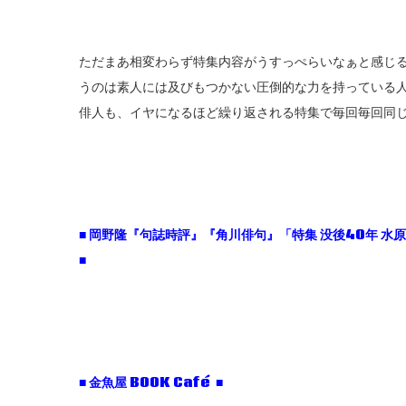
ただまあ相変わらず特集内容がうすっぺらいなぁと感じ
うのは素人には及びもつかない圧倒的な力を持っている
俳人も、イヤになるほど繰り返される特集で毎回毎回同
■ 岡野隆『句誌時評』『角川俳句』「特集 没後40年 水原
■
■ 金魚屋 BOOK Café ■