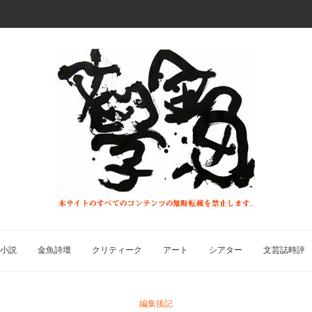
小説
金魚詩壇
クリティーク
アート
シアター
文芸誌時評
編集後記