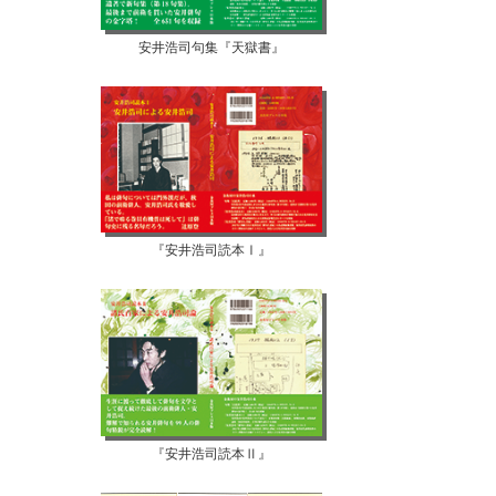
安井浩司句集『天獄書』
『安井浩司読本Ⅰ』
『安井浩司読本Ⅱ』