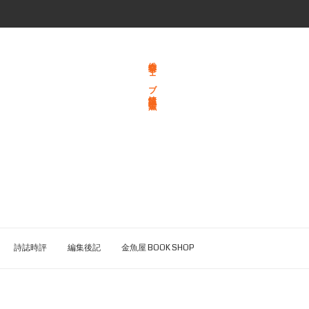
総合文学ウェブ情報誌 文学金魚
詩誌時評
編集後記
金魚屋 BOOK SHOP