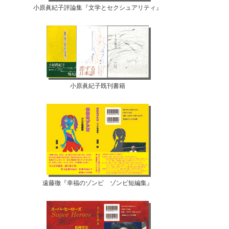
小原眞紀子評論集『文学とセクシュアリティ』
小原眞紀子既刊書籍
遠藤徹『幸福のゾンビ ゾンビ短編集』