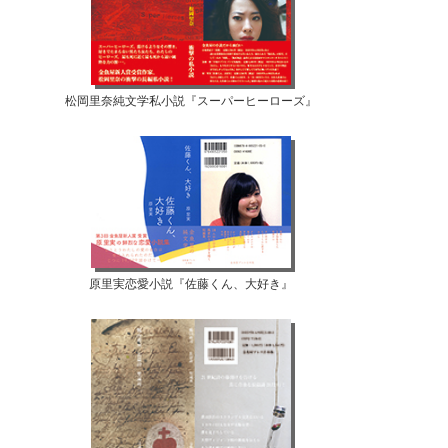
松岡里奈純文学私小説『スーパーヒーローズ』
原里実恋愛小説『佐藤くん、大好き』
【07月10日...
【07月08日...