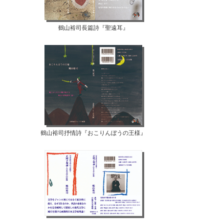
鶴山裕司長篇詩『聖遠耳』
鶴山裕司抒情詩『おこりんぼうの王様』