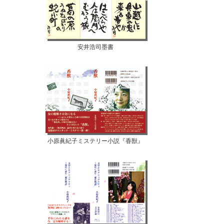
安井浩司墨書
小原眞紀子ミステリー小説『香獣』