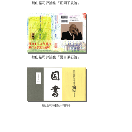
鶴山裕司評論集『正岡子規論』
鶴山裕司評論集『夏目漱石論』
鶴山裕司既刊書籍