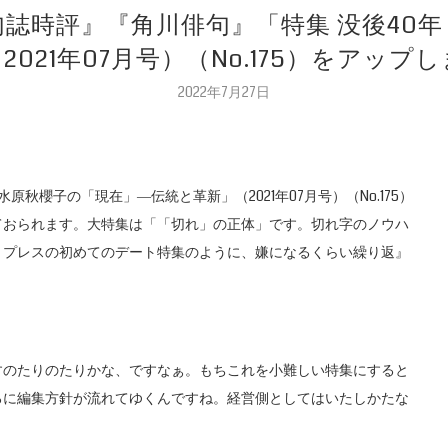
句誌時評』『角川俳句』「特集 没後40
2021年07月号）（No.175）をアップ
2022年7月27日
原秋櫻子の「現在」―伝統と革新」（2021年07月号）（No.175）
ておられます。大特集は「「切れ」の正体」です。切れ字のノウハ
・プレスの初めてのデート特集のように、嫌になるくらい繰り返』
すのたりのたりかな、ですなぁ。もちこれを小難しい特集にすると
ろに編集方針が流れてゆくんですね。経営側としてはいたしかたな