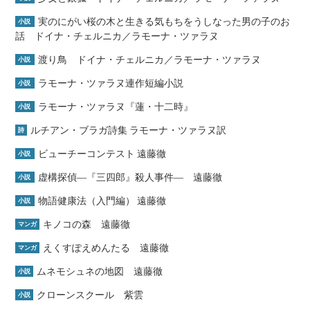
実のにがい桜の木と生きる気もちをうしなった男の子のお
小説
話 ドイナ・チェルニカ／ラモーナ・ツァラヌ
渡り鳥 ドイナ・チェルニカ／ラモーナ・ツァラヌ
小説
ラモーナ・ツァラヌ連作短編小説
小説
ラモーナ・ツァラヌ『蓮・十二時』
小説
ルチアン・ブラガ詩集 ラモーナ・ツァラヌ訳
詩
ビューチーコンテスト 遠藤徹
小説
虚構探偵―『三四郎』殺人事件― 遠藤徹
小説
物語健康法（入門編） 遠藤徹
小説
キノコの森 遠藤徹
マンガ
えくすぽえめんたる 遠藤徹
マンガ
ムネモシュネの地図 遠藤徹
小説
クローンスクール 紫雲
小説