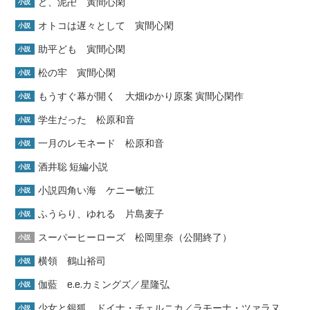
ど、泥卍 寅間心閑
小説
オトコは遅々として 寅間心閑
小説
助平ども 寅間心閑
小説
松の牢 寅間心閑
小説
もうすぐ幕が開く 大畑ゆかり原案 寅間心閑作
小説
学生だった 松原和音
小説
一月のレモネード 松原和音
小説
酒井聡 短編小説
小説
小説四角い海 ケニー敏江
小説
ふうらり、ゆれる 片島麦子
小説
スーパーヒーローズ 松岡里奈（公開終了）
小説
横領 鶴山裕司
小説
伽藍 e.e.カミングズ／星隆弘
小説
少女と銀狐 ドイナ・チェルニカ／ラモーナ・ツァラヌ
小説