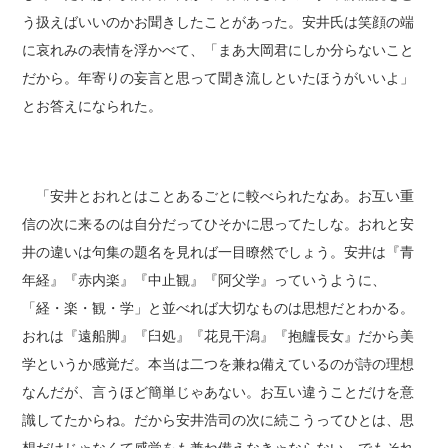
う扱えばいいのかお聞きしたことがあった。安井氏は笑顔の端
に哀れみの表情を浮かべて、「まあ大岡君にしか分らないこと
だから。年寄りの妄言と思って聞き流しといたほうがいいよ」
とお答えになられた。
「安井とおれとはことあるごとに較べられたなあ。お互い重
信の次に来るのは自分だってひそかに思ってたしな。おれと安
井の違いは句集の題名を見れば一目瞭然でしょう。安井は『青
年経』『赤内楽』『中止観』『阿父学』っていうように、
「経・楽・観・学」と並べれば大切なものは思想だとわかる。
おれは『遠船脚』『臼処』『花見干潟』『抱艫長女』だから美
学というか感覚だ。本当は二つを兼ね備えているのが詩の理想
なんだが、言うほど簡単じゃあない。お互い違うことだけを意
識してたからね。だから安井浩司の次に続こうってひとは、思