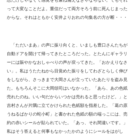
想だけじゃなくて感覚をも兼ね備えなきゃならない。でもそれ
って大変なことだよ。重信だって両方そろう前に死んじまった
からな。それはともかく安井よりおれの句集名の方が断・・・
「ただいまあ」の声に振り向くと、いましも豊口さんたちが
自動ドアを開けて帰ってきたところだった。とたんにギャラリ
ーには賑やかなおしゃべりの声が戻ってきた。「おかえりなさ
い」。私はうたたねから目覚めた振りをしてわざとらしく伸び
をしながら、さっきまで大岡さんが立っていたあたりを盗み見
た。もちろんそこに大岡頌司はいなかった。「あら、あの色紙
売れたのね。いい句だからいつかは売れると思ったけど。」と
吉村さんが片隅に立てかけられた色紙額を指差した。「葛の原
うねるばかりの蛇小町」と書かれた色紙の額の端っこには、売
約の赤いシールが貼られていた。「あっ、それ間違いです。」
私はそう答えると何事もなかったかのようにシールをはがし