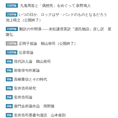
九鬼周造と「偶然性」をめぐって 萩野篤人
文芸評論
いつの日か、ロックはザ・バンドのものとなるだろう
文芸評論
池上晴之（公開終了）
翻訳の中間溝――末松謙澄英訳『源氏物語』戻し訳 星
文芸評論
隆弘
正岡子規論 鶴山裕司（公開終了）
文芸評論
辻原登論
文芸評論
現代詩人論 鶴山裕司
詩論
前衛俳句作家論
詩論
高柳重信とその時代
詩論
安井浩司研究
詩論
安井浩司論
詩論
唐門会所蔵作品 岡野隆
詩論
安井浩司墨書句漫読 山本俊則
詩論