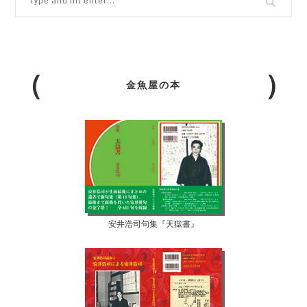
金魚屋の本
安井浩司句集『天獄書』