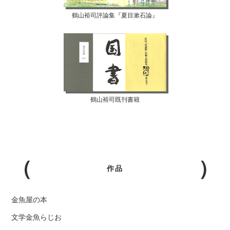
鶴山裕司評論集『夏目漱石論』
鶴山裕司既刊書籍
作品
金魚屋の本
文学金魚らじお