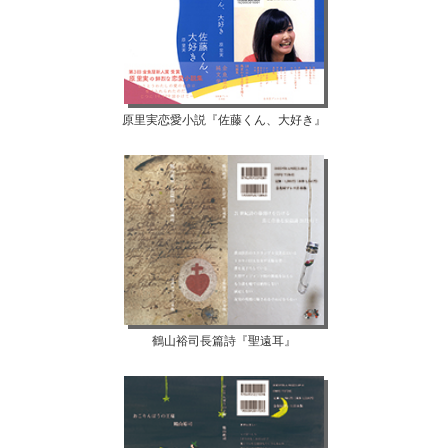
原里実恋愛小説『佐藤くん、大好き』
鶴山裕司長篇詩『聖遠耳』