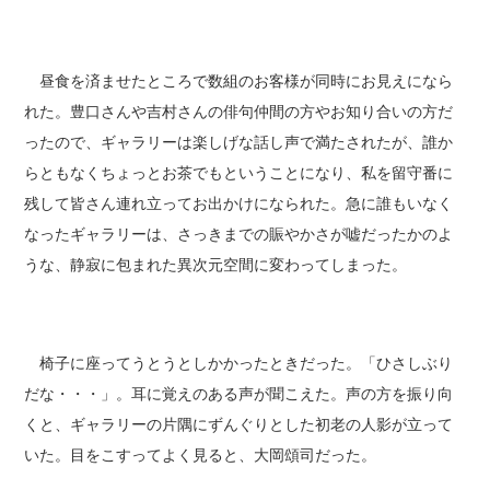
昼食を済ませたところで数組のお客様が同時にお見えになら
れた。豊口さんや吉村さんの俳句仲間の方やお知り合いの方だ
ったので、ギャラリーは楽しげな話し声で満たされたが、誰か
らともなくちょっとお茶でもということになり、私を留守番に
残して皆さん連れ立ってお出かけになられた。急に誰もいなく
なったギャラリーは、さっきまでの賑やかさが嘘だったかのよ
うな、静寂に包まれた異次元空間に変わってしまった。
椅子に座ってうとうとしかかったときだった。「ひさしぶり
だな・・・」。耳に覚えのある声が聞こえた。声の方を振り向
くと、ギャラリーの片隅にずんぐりとした初老の人影が立って
いた。目をこすってよく見ると、大岡頌司だった。