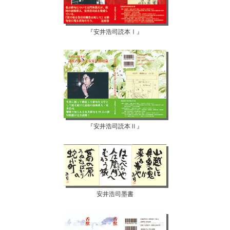
『安井浩司読本Ⅰ』
『安井浩司読本Ⅱ』
安井浩司墨書