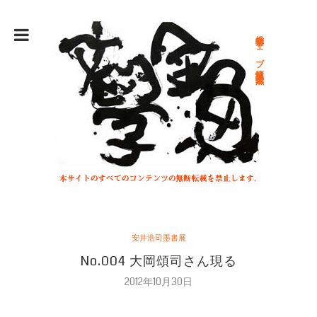
総合文学ウェブ情報誌 文学金魚
安井浩司墨書展
No.004 大岡頌司さん現る
2012年10月30日