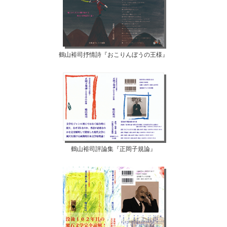
鶴山裕司抒情詩『おこりんぼうの王様』
鶴山裕司評論集『正岡子規論』