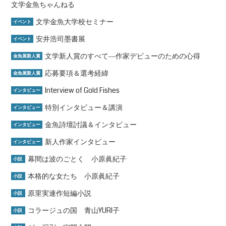
文学金魚ちゃんねる
文学金魚大学校セミナー
イベント
安井浩司墨書展
イベント
文学新人賞のすべて―作家デビューのための心得
金魚屋新人賞
応募要項＆選考経緯
金魚屋新人賞
Interview of Gold Fishes
インタビュー
特別インタビュー＆講演
インタビュー
金魚詩壇討議＆インタビュー
インタビュー
新人作家インタビュー
インタビュー
幕間は波のごとく 小原眞紀子
小説
本格的な女たち 小原眞紀子
小説
原里実連作短編小説
小説
コラージュの国 青山YURI子
小説