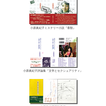
小原眞紀子ミステリー小説『香獣』
小原眞紀子評論集『文学とセクシュアリティ』