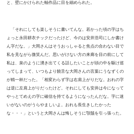
と、壁にかけられた軸作品に目を細められた。
「それにしても楽しそうに書いてんな。若かった頃の字はち
ょっと永田耕衣チックだったけど、今のは安井浩司にしか書け
ん字だな。」大岡さんはそうおっしゃると焦点の合わない目で
私を見ながら微笑んだ。思いがけない方の来廊を目の前にして
私は、泉のように湧き出てくる話したいことが頭の中を駆け巡
ってしまって、いつもより饒舌な大岡さんの言葉にうなずくの
が精一杯だった。「相変わらず字は右肩上がりだな。おれの字
は逆に左肩上がりだったけど。それにしても安井は今になって
やっとてめえの字に確信を持てるようになったんだな。字に迷
いがないのがうらやましいよ。おれも長生きしたかった
な・・・」というと大岡さんは悔しそうに顎鬚を引っ張った。