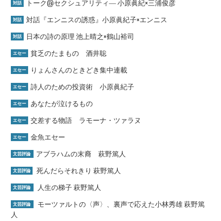
トーク@セクシュアリティ― 小原眞紀×三浦俊彦
対話
対話『エンニスの誘惑』小原眞紀子×エンニス
対話
日本の詩の原理 池上晴之×鶴山裕司
対話
貧乏のたまもの 酒井聡
エセー
りょんさんのときどき集中連載
エセー
詩人のための投資術 小原眞紀子
エセー
あなたが泣けるもの
エセー
交差する物語 ラモーナ・ツァラヌ
エセー
金魚エセー
エセー
アブラハムの末裔 萩野篤人
文芸評論
死んだらそれきり 萩野篤人
文芸評論
人生の梯子 萩野篤人
文芸評論
モーツァルトの〈声〉、裏声で応えた小林秀雄 萩野篤
文芸評論
人