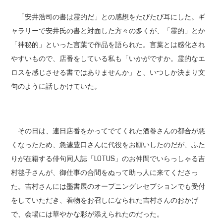
「安井浩司の書は霊的だ」との感想をたびたび耳にした。ギ
ャラリーで安井氏の書と対面した方々の多くが、「霊的」とか
「神秘的」といった言葉で作品を語られた。言葉とは感化され
やすいもので、店番をしている私も「いかがですか。霊的なエ
ロスを感じさせる書ではありませんか」と、いつしか決まり文
句のように話しかけていた。
その日は、連日店番をかってでてくれた酒巻さんの都合が悪
くなったため、急遽豊口さんに代役をお願いしたのだが、ふた
りが在籍する俳句同人誌「LOTUS」のお仲間でいらっしゃる吉
村毬子さんが、御仕事の合間をぬって助っ人に来てくださっ
た。吉村さんには墨書展のオープニングレセプションでも受付
をしていただき、着物をお召しになられた吉村さんのおかげ
で、会場には華やかな彩が添えられたのだった。