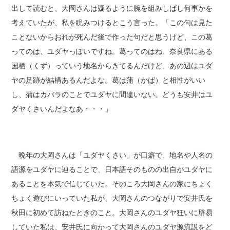
出して読むと、大岡さんは疑るように腕を組みしばし何事かを
考えていたが、私を睨みつけるとこう言った。「この句は見た
ことないからおれが死んだ後で作った句だと思うけど、この葛
ってのは、ユダヤっぽいですね。葛ってのはね、奈良県にある
国栖（くず）っていう地名からきてるんだけど、あの辺はユダ
ヤの足跡が結構あるんだよな。葛は蒲（かば）と相性がいい
し、蒲はカバラのことでユダヤに間違いない。どうも安井はユ
ダヤくさいんだよなあ・・・」
晩年の大岡さんは「ユダヤくさい」が口癖で、地名や人名の
語源をユダヤに辿ることで、日本語そのものの出自がユダヤに
あることを本気で信じていた。そのころ大岡さんの家にちょく
ちょく遊びにいっていた私が、大岡さんのつながりで安井氏を
秋田に初めて訪ねたときのこと。大岡さんのユダヤ狂いに辟易
していた私は、安井氏に向かって大岡さんのユダヤ源流説をど