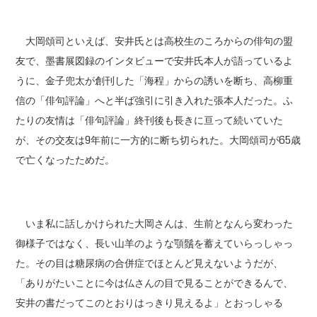
大岡頌司といえば、安井氏とは高校生のころからの俳句の盟
友で、墨書展図録のインタビューで安井氏本人が語っているよ
うに、金子兜太が創刊した「海程」からの誘いを断ち、高柳重
信の「俳句評論」へと半ば強引に引き入れた張本人だった。ふ
たりの友情は「俳句評論」終刊後も長きに亘って続いていた
が、その交友は9年前に一方的に断ち切られた。大岡頌司が65歳
で亡くなったためだ。
いま私に話しかけられた大岡さんは、生前となんら変わった
御様子ではなく、長い山羊のような顎鬚を蓄えていらっしゃっ
た。その目は糖尿病の合併症でほとんど見えないようだが、
「ありがたいことに今は仏さんの目で見ることができるんで、
安井の書だってこのとおりはっきり見えるよ」とおっしゃる