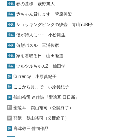
春の墓標 萩野篤人
小説
赤ちゃん貸します 菅原美架
小説
ショッキングピンクの痰壺 青山YURI子
小説
僕が詩人に･･･ 小松剛生
小説
偏態パズル 三浦俊彦
小説
家を看取る日 山田隆道
小説
ツルツルちゃん2 仙田学
小説
Currency 小原眞紀子
詩
ここから月まで 小原眞紀子
詩
鶴山裕司 連作詩『聖遠耳 日日新』
詩
聖遠耳 鶴山裕司（公開終了）
詩
羽沢 鶴山裕司（公開終了）
詩
高津敬三 俳句作品
詩