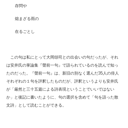
存問や
熄まざる雨の
在るごとし
この句は私にとって大岡頌司との出会いの句だったが、それ
は安井氏の掌論集『聲前一句』で語られているのを読んで知っ
たのだった。『聲前一句』は、新旧の別なく選んだ35人の俳人
それぞれの１句を評釈したものだが、評釈というよりも安井氏
が「厳然と三十五篇による詩表現ということでいいではない
か」と後記に書いたように、句の選択を含めて「句を語った散
文詩」として読むことができる。