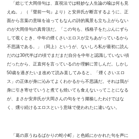
「総じて大岡俳句は、直視法では軽妙な人生論の喩は何も見
えぬ。」（『聲前一句』より）と安井氏が断言するように、正
面から言葉の意味を辿ってもなんの詩的風景も立ち上がらない
のが大岡俳句の真骨頂だ。「この句も、桟格子をたぶんにずら
して覗くとき、中年の煙くさいエロスが立ちあがっているから
不思議である。」（同上）というが、ないしろ私が最初に読ん
だのは30代半ばの頃でまだまだ自分を中年と認識していない頃
だったから、正直何を言っているのか理解に苦しんだ。しかし
50歳を過ぎたいま改めて読み直してみると、「煙くさいエロ
ス」の正体が身に沁みてよくわかるから不思議だ。それは我が
身に引き寄せていうと煮ても焼いても食えないってことになる
が、まさか安井氏が大岡さんの句をそう揶揄したわけではな
く、燻り続けるエロスという意味で使われたに違いない。
「葛の原うねるばかりの蛇小町」と色紙にかかれた句を声に