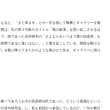
なると、「また来ます」との一言を残して颯爽とギャラリーを後
り際は、氏の第２句集のタイトル『風の銀漢』を思い起こさせるほ
』で、師であった永田耕衣の「さよならをいつまで露の頭蓋骨」を
の形態であるに違いはない。」と書き起こしている。階段を駆け上
河）を駆け降りてきたかのような風がひと吹き、ギャラリーに掛け
唯一であろうお方が高原耕治氏であった。どういう面識かという
多行俳句研究会」に、私も初回から参加しているのだ。一句を数行