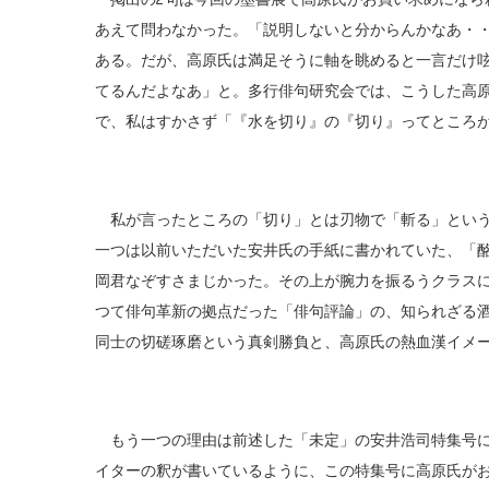
あえて問わなかった。「説明しないと分からんかなあ・
ある。だが、高原氏は満足そうに軸を眺めると一言だけ
てるんだよなあ」と。多行俳句研究会では、こうした高
で、私はすかさず「『水を切り』の『切り』ってところ
私が言ったところの「切り」とは刃物で「斬る」という
一つは以前いただいた安井氏の手紙に書かれていた、「
岡君なぞすさまじかった。その上が腕力を振るうクラス
つて俳句革新の拠点だった「俳句評論」の、知られざる
同士の切磋琢磨という真剣勝負と、高原氏の熱血漢イメ
もう一つの理由は前述した「未定」の安井浩司特集号に
イターの釈が書いているように、この特集号に高原氏が