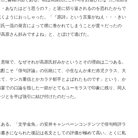
・・あなたはどう思うの？」と逆に切り返されるのを恐れたからで
呟くようにおっしゃった。「『原詩』という言葉がねえ・・・きい
原氏一流の発言によって煙に巻かれてしまうことが度々だったの
が高原さん好みですよね」と、とぼけて逃げた。
意味で、なぜそれが高原氏好みかというとその理由は二つある。
酩酊こそ『俳句評論』の伝統にて、小生なんか未だ赤児クラス、大
にて、ケンカ重信とかカラテ郁乎とよばれたものです」という、か
酒宴での口論を指した一節がとてもユーモラスで印象に残り、同人
ージとを半ば強引に結び付けたのだった。
ある。「文学金魚」の安井キャンペーンコンテンツで俳句時評ラ
お書きになられた後記は名文としての評価が極めて高い。とくに私