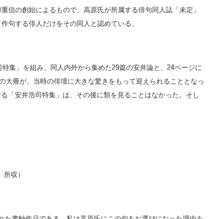
柳重信の創始によるもので、高原氏が所属する俳句同人誌「未定」
て作句する俳人だけをその同人と認めている。
司特集」を組み、同人内外から集めた29篇の安井論と、24ページに
ジの大冊が、当時の俳壇に大きな驚きをもって迎えられることとなっ
誇る「安井浩司特集」は、その後に類を見ることはなかった。そし
』所収）
れた書軸作品である。私は高原氏にこの句をお選びになった理由を