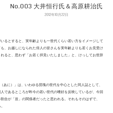
No.003 大井恒行氏＆高原耕治氏
2012年10月22日
いるとすると、実年齢よりも一世代くらい若い方をイメージして
ても、お越しになられた俳人の皆さんを実年齢よりも若くお見受け
されると、思わず「お若く拝見いたしました」と、けっしてお世辞
豈（あに）」は、いわゆる団塊の世代を中心とした同人誌として、
同人であるところが昨今の若い世代の嗜好を反映しているが、今回
い割合が「豈」の関係者だったと思われる。それもそのはずで、
る。