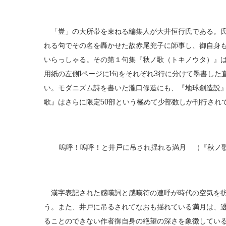
「豈」の大所帯を束ねる編集人が大井恒行氏である。氏
れる句でその名を轟かせた故赤尾兜子に師事し、御自身
いらっしゃる。その第１句集『秋ノ歌（トキノウタ）』は1
用紙の左側1ページに1句をそれぞれ3行に分けて墨書し
い。モダニズム詩を書いた瀧口修造にも、『地球創造説
歌』はさらに限定50部という極めて少部数しか刊行され
嗚呼！嗚呼！と井戸に吊され揺れる満月 （『秋ノ
漢字表記された感嘆詞と感嘆符の連呼が時代の空気を彷
う。また、井戸に吊るされてなおも揺れている満月は、
ることのできない作者御自身の絶望の深さを象徴してい