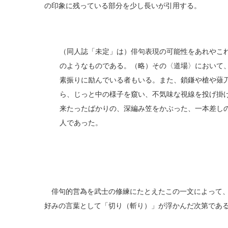
の印象に残っている部分を少し長いが引用する。
（同人誌「未定」は）俳句表現の可能性をあれやこ
のようなものである。（略）その〈道場〉において
素振りに励んでいる者もいる。また、鎖鎌や槍や薙
ら、じっと中の様子を窺い、不気味な視線を投げ掛
来たったばかりの、深編み笠をかぶった、一本差し
人であった。
俳句的営為を武士の修練にたとえたこの一文によって、
好みの言葉として「切り（斬り）」が浮かんだ次第であ