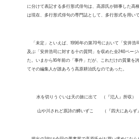
に分けて表記する多行形式俳句は、高原氏が師事した高
は現在、多行形式俳句の専門誌として、多行形式を用い
「未定」といえば、1996年の第70号において「安井浩
及ぶ「安井浩司に対する十の質問」を収めた全240ペー
た。いまから16年前の「事件」だが、これだけの質量を
てその編集人が誰あろう高原耕治氏なのであった。
水を切りうぐいは天の旅に出て （『氾人』所収）
山や川されど原詩の鱒いずこ （『四大にあらず
掲出の2句は今回の墨書展で高原氏がお買い求めになら