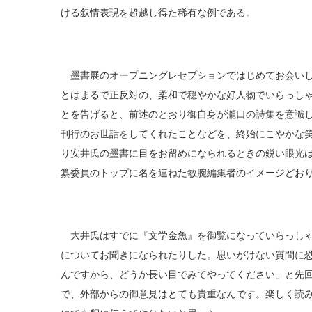
ける叙情表現を超越し得た稀有な例である。
墨書展のオープニングレセプションではじめてお会いし
とはまるで正反対の、柔和で穏やかな好人物でいらっし
とを告げると、前述のとおり御自身が瀧口の詩集を意識
刊行のお世話をしてくれたことなどを、終始にこやかな
り安井氏の墨書に目をお留めになられるときの鋭い眼光
纂委員のトップに名を連ねた敏腕編集者のイメージどお
大井氏はすでに『文学金魚』を御覧になっていらっしゃ
についてお聞きになられたりした。思いがけない質問に
んですから、どうか長い目でみてやってください」と先
で、外部からの御意見はとても貴重なんです。楽しく読