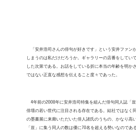
「安井浩司さんの俳句が好きです」という安井ファンが
しまうのは私だけだろうか。ギャラリーの店番をしてい
した次第である。お話をしている折に本当の年齢を明か
ではない正直な感想を伝えること度々であった。
4年前の2008年に安井浩司特集を組んだ俳句同人誌「
俳壇の若い世代に注目される存在である。結社ではなく
の墨書展に来廊いただいた俳人諸氏のうちの、かなり高
「豈」に集う同人の数は優に70名を超える勢いなのであ