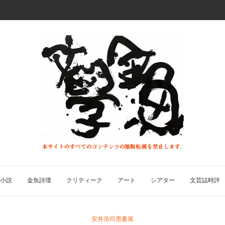
小説
金魚詩壇
クリティーク
アート
シアター
文芸誌時評
安井浩司墨書展