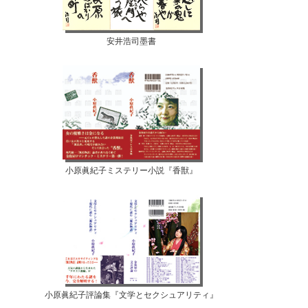
安井浩司墨書
小原眞紀子ミステリー小説『香獣』
小原眞紀子評論集『文学とセクシュアリティ』