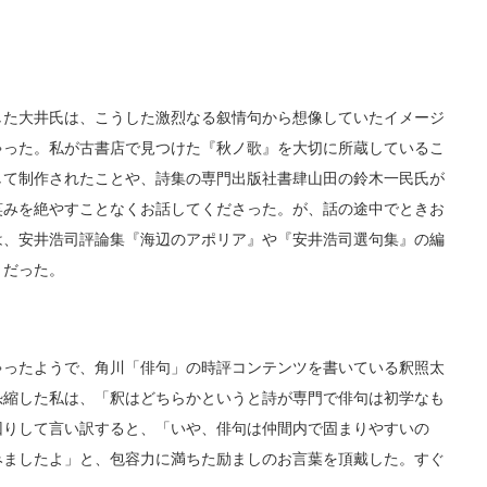
た大井氏は、こうした激烈なる叙情句から想像していたイメージ
ゃった。私が古書店で見つけた『秋ノ歌』を大切に所蔵しているこ
して制作されたことや、詩集の専門出版社書肆山田の鈴木一民氏が
笑みを絶やすことなくお話してくださった。が、話の途中でときお
は、安井浩司評論集『海辺のアポリア』や『安井浩司選句集』の編
りだった。
ったようで、角川「俳句」の時評コンテンツを書いている釈照太
恐縮した私は、「釈はどちらかというと詩が専門で俳句は初学なも
回りして言い訳すると、「いや、俳句は仲間内で固まりやすいの
みましたよ」と、包容力に満ちた励ましのお言葉を頂戴した。すぐ