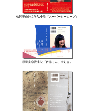
松岡里奈純文学私小説『スーパーヒーローズ』
原里実恋愛小説『佐藤くん、大好き』