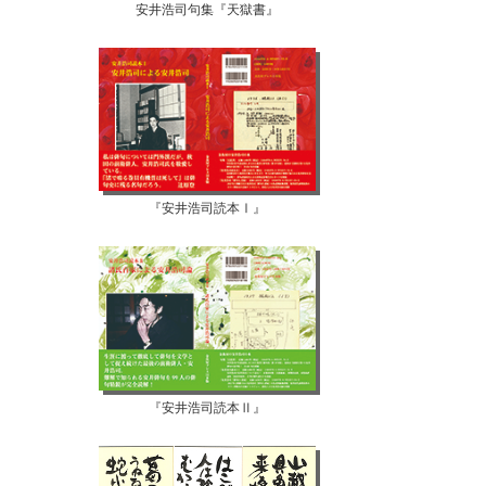
安井浩司句集『天獄書』
『安井浩司読本Ⅰ』
『安井浩司読本Ⅱ』