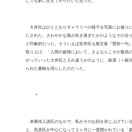
にでも釈に伝えてやりたいと思った。
大井氏はひととおりギャラリーの様子を写真にお撮りに
にされた。さわやかな風が吹き過ぎたかのようなその去
ど印象的だった。そういえば安井氏も散文集『聲前一句
取り上げ、「人間の叙情において、さよならこそが最高
がっていった大井氏と入れ違うかのように、銀漢（＝銀
られた書軸を揺らしたのだった。
＊
来廊俳人諸氏のなかで、私がそのお顔を存じ上げている
と、高原氏が中心になって２ヶ月に一度開かれている「