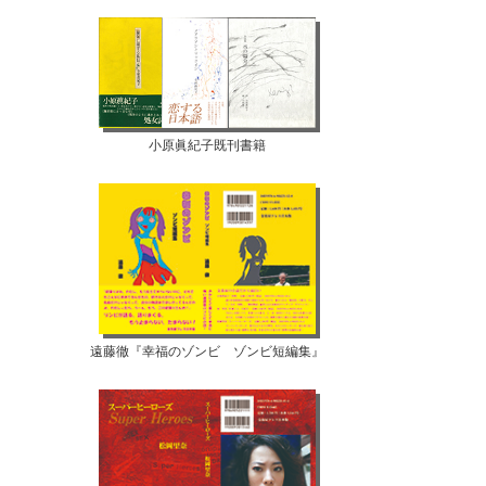
小原眞紀子既刊書籍
遠藤徹『幸福のゾンビ ゾンビ短編集』