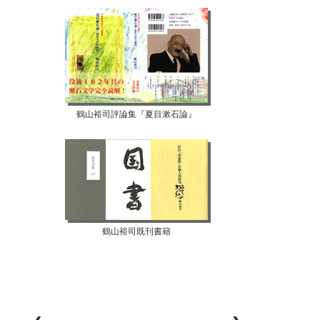
鶴山裕司評論集『夏目漱石論』
鶴山裕司既刊書籍