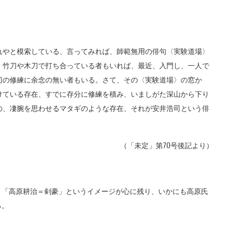
れやと模索している、言ってみれば、師範無用の俳句〈実験道場〉
、竹刀や木刀で打ち合っている者もいれば、最近、入門し、一人で
刀の修練に余念の無い者もいる。さて、その〈実験道場〉の窓か
けている存在、すでに存分に修練を積み、いましがた深山から下り
の、凄腕を思わせるマタギのような存在、それが安井浩司という俳
（「未定」第70号後記より）
「高原耕治＝剣豪」というイメージが心に残り、いかにも高原氏
る。