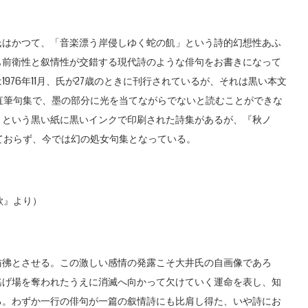
はかつて、「音楽漂う岸侵しゆく蛇の飢」という詩的幻想性あふ
も前衛性と叙情性が交錯する現代詩のような俳句をお書きになって
976年11月、氏が27歳のときに刊行されているが、それは黒い本文
た直筆句集で、墨の部分に光を当てながらでないと読むことができな
』という黒い紙に黒いインクで印刷された詩集があるが、『秋ノ
ておらず、今では幻の処女句集となっている。
歌』より）
彿とさせる。この激しい感情の発露こそ大井氏の自画像であろ
逃げ場を奪われたうえに消滅へ向かって欠けていく運命を表し、知
る。わずか一行の俳句が一篇の叙情詩にも比肩し得た、いや詩にお