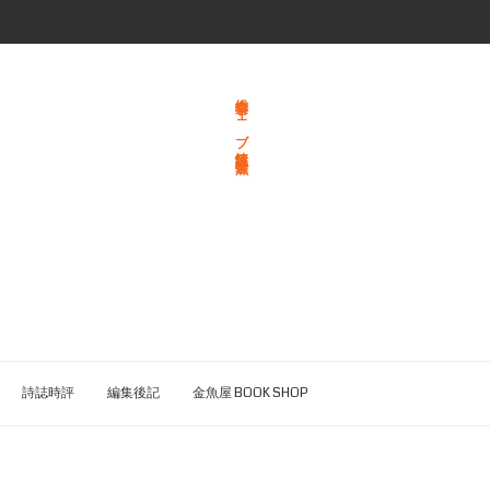
総合文学ウェブ情報誌 文学金魚
詩誌時評
編集後記
金魚屋 BOOK SHOP