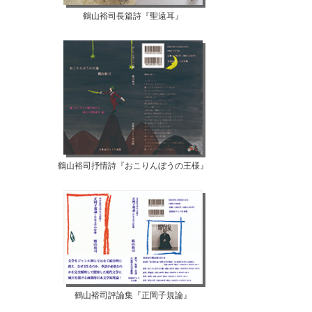
鶴山裕司長篇詩『聖遠耳』
鶴山裕司抒情詩『おこりんぼうの王様』
鶴山裕司評論集『正岡子規論』