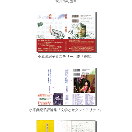
安井浩司墨書
小原眞紀子ミステリー小説『香獣』
小原眞紀子評論集『文学とセクシュアリティ』