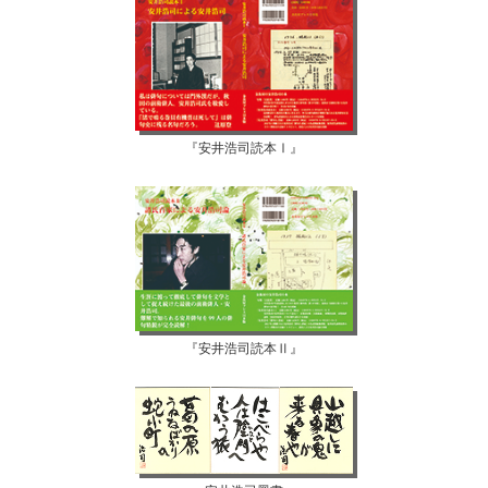
『安井浩司読本Ⅰ』
『安井浩司読本Ⅱ』