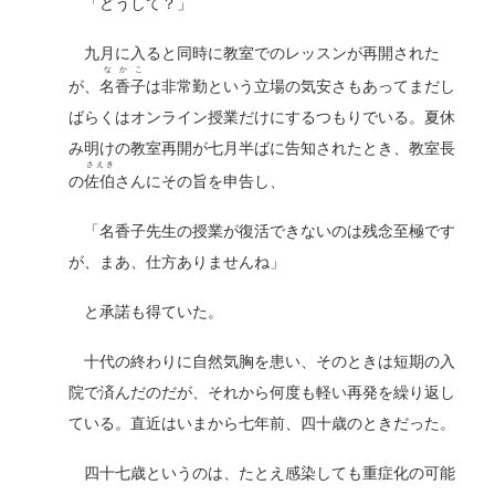
「どうして？」
九月に入ると同時に教室でのレッスンが再開された
なかこ
が、
名香子
は非常勤という立場の気安さもあってまだし
ばらくはオンライン授業だけにするつもりでいる。夏休
み明けの教室再開が七月半ばに告知されたとき、教室長
さえき
の
佐伯
さんにその旨を申告し、
「名香子先生の授業が復活できないのは残念至極です
が、まあ、仕方ありませんね」
と承諾も得ていた。
十代の終わりに自然気胸を患い、そのときは短期の入
院で済んだのだが、それから何度も軽い再発を繰り返し
ている。直近はいまから七年前、四十歳のときだった。
四十七歳というのは、たとえ感染しても重症化の可能