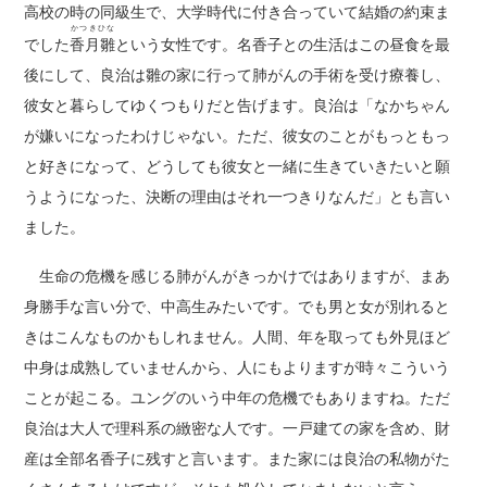
高校の時の同級生で、大学時代に付き合っていて結婚の約束ま
かつきひな
でした
香月雛
という女性です。名香子との生活はこの昼食を最
後にして、良治は雛の家に行って肺がんの手術を受け療養し、
彼女と暮らしてゆくつもりだと告げます。良治は「なかちゃん
が嫌いになったわけじゃない。ただ、彼女のことがもっともっ
と好きになって、どうしても彼女と一緒に生きていきたいと願
うようになった、決断の理由はそれ一つきりなんだ」とも言い
ました。
生命の危機を感じる肺がんがきっかけではありますが、まあ
身勝手な言い分で、中高生みたいです。でも男と女が別れると
きはこんなものかもしれません。人間、年を取っても外見ほど
中身は成熟していませんから、人にもよりますが時々こういう
ことが起こる。ユングのいう中年の危機でもありますね。ただ
良治は大人で理科系の緻密な人です。一戸建ての家を含め、財
産は全部名香子に残すと言います。また家には良治の私物がた