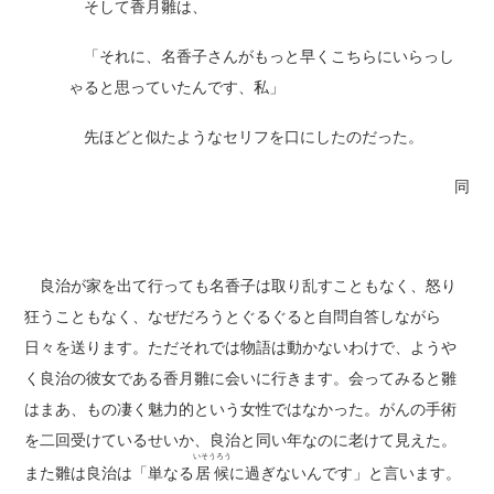
そして香月雛は、
「それに、名香子さんがもっと早くこちらにいらっし
ゃると思っていたんです、私」
先ほどと似たようなセリフを口にしたのだった。
同
良治が家を出て行っても名香子は取り乱すこともなく、怒り
狂うこともなく、なぜだろうとぐるぐると自問自答しながら
日々を送ります。ただそれでは物語は動かないわけで、ようや
く良治の彼女である香月雛に会いに行きます。会ってみると雛
はまあ、もの凄く魅力的という女性ではなかった。がんの手術
を二回受けているせいか、良治と同い年なのに老けて見えた。
いそうろう
また雛は良治は「単なる
居候
に過ぎないんです」と言います。