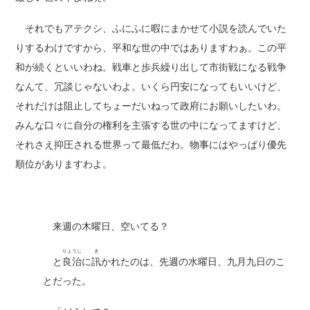
それでもアテクシ、ふにふに暇にまかせて小説を読んでいた
りするわけですから、平和な世の中ではありますわぁ。この平
和が続くといいわね。戦車と歩兵繰り出して市街戦になる戦争
なんて、冗談じゃないわよ。いくら円安になってもいいけど、
それだけは阻止してちょーだいねって政府にお願いしたいわ。
みんな口々に自分の権利を主張する世の中になってますけど、
それさえ抑圧される世界って最低だわ。物事にはやっぱり優先
順位がありますわよ。
来週の木曜日、空いてる？
りょうじ
き
と
良治
に
訊
かれたのは、先週の水曜日、九月九日のこ
とだった。