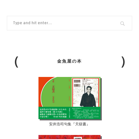
金魚屋の本
安井浩司句集『天獄書』