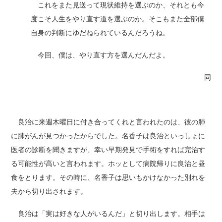
これをまた見送って現状維持を選ぶのか、それとも今
度こそ人生をやり直す道を選ぶのか。そこもまた全部僕
自身の判断にゆだねられているんだろうね。
今回、僕は、やり直す方を選んだんだよ。
同
良治に来週木曜日に付き合ってくれと言われたのは、彼の肺
に肺がんが見つかったからでした。名香子は良治といっしょに
医者の診断を聞きますが、幸い早期発見で手術をすれば完治す
る可能性が高いと言われます。ホッとして病院帰りに良治と昼
食をとります。その時に、名香子は思いもかけなかった別れを
夫から切り出されます。
良治は「実は好きな人がいるんだ」と切り出します。相手は