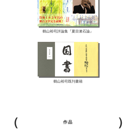
鶴山裕司評論集『夏目漱石論』
鶴山裕司既刊書籍
作品