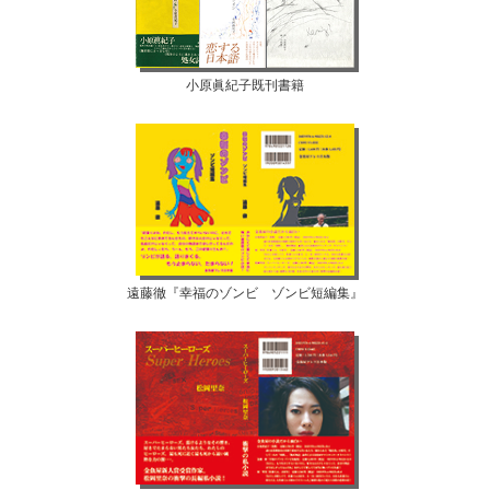
小原眞紀子既刊書籍
遠藤徹『幸福のゾンビ ゾンビ短編集』