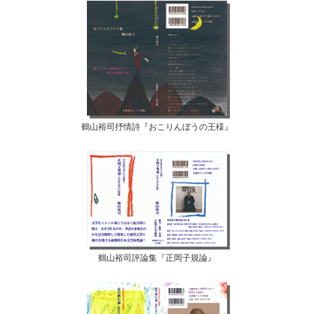
鶴山裕司抒情詩『おこりんぼうの王様』
鶴山裕司評論集『正岡子規論』