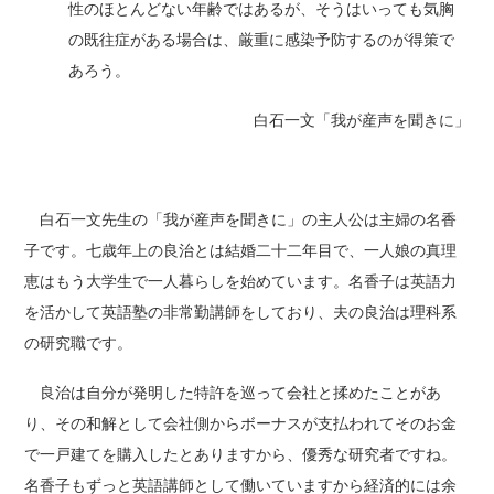
性のほとんどない年齢ではあるが、そうはいっても気胸
の既往症がある場合は、厳重に感染予防するのが得策で
あろう。
白石一文「我が産声を聞きに」
白石一文先生の「我が産声を聞きに」の主人公は主婦の名香
子です。七歳年上の良治とは結婚二十二年目で、一人娘の真理
恵はもう大学生で一人暮らしを始めています。名香子は英語力
を活かして英語塾の非常勤講師をしており、夫の良治は理科系
の研究職です。
良治は自分が発明した特許を巡って会社と揉めたことがあ
り、その和解として会社側からボーナスが支払われてそのお金
で一戸建てを購入したとありますから、優秀な研究者ですね。
名香子もずっと英語講師として働いていますから経済的には余