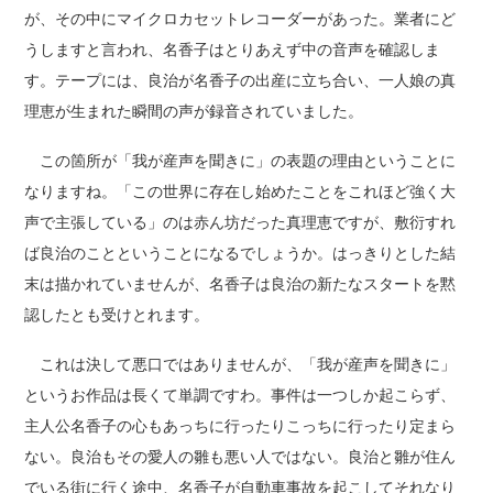
が、その中にマイクロカセットレコーダーがあった。業者にど
うしますと言われ、名香子はとりあえず中の音声を確認しま
す。テープには、良治が名香子の出産に立ち合い、一人娘の真
理恵が生まれた瞬間の声が録音されていました。
この箇所が「我が産声を聞きに」の表題の理由ということに
なりますね。「この世界に存在し始めたことをこれほど強く大
声で主張している」のは赤ん坊だった真理恵ですが、敷衍すれ
ば良治のことということになるでしょうか。はっきりとした結
末は描かれていませんが、名香子は良治の新たなスタートを黙
認したとも受けとれます。
これは決して悪口ではありませんが、「我が産声を聞きに」
というお作品は長くて単調ですわ。事件は一つしか起こらず、
主人公名香子の心もあっちに行ったりこっちに行ったり定まら
ない。良治もその愛人の雛も悪い人ではない。良治と雛が住ん
でいる街に行く途中、名香子が自動車事故を起こしてそれなり