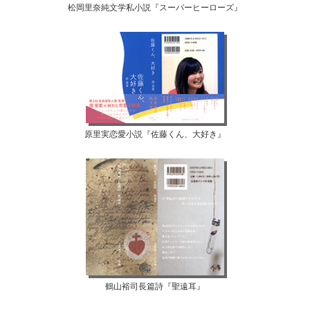
松岡里奈純文学私小説『スーパーヒーローズ』
原里実恋愛小説『佐藤くん、大好き』
鶴山裕司長篇詩『聖遠耳』