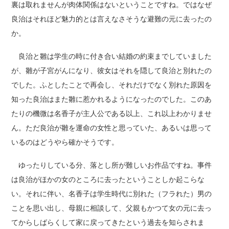
裏は取れませんが肉体関係はないということですね。ではなぜ
良治はそれほど魅力的とは言えなさそうな避難の元に去ったの
か。
良治と雛は学生の時に付き合い結婚の約束までしていました
が、雛が子宮がんになり、彼女はそれを隠して良治と別れたの
でした。ふとしたことで再会し、それだけでなく別れた原因を
知った良治はまた雛に惹かれるようになったのでした。このあ
たりの機微は名香子が主人公である以上、これ以上わかりませ
ん。ただ良治が雛を運命の女性と思っていた、あるいは思って
いるのはどうやら確かそうです。
ゆったりしている分、落とし所が難しいお作品ですね。事件
は良治がほかの女のところに去ったということしか起こらな
い。それに伴い、名香子は学生時代に別れた（フラれた）男の
ことを思い出し、母親に相談して、父親もかつて女の元に去っ
てからしばらくして家に戻ってきたという過去を知らされま