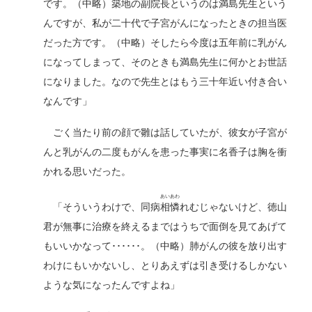
です。（中略）築地の副院長というのは
満島
先生という
んですが、私が二十代で子宮がんになったときの担当医
だった方です。（中略）そしたら今度は五年前に乳がん
になってしまって、そのときも満島先生に何かとお世話
になりました。なので先生とはもう三十年近い付き合い
なんです」
ごく当たり前の顔で雛は話していたが、彼女が子宮が
んと乳がんの二度もがんを患った事実に名香子は胸を衝
かれる思いだった。
あいあわ
「そういうわけで、同病
相憐
れむじゃないけど、徳山
君が無事に治療を終えるまではうちで面倒を見てあげて
もいいかなって･･････。（中略）肺がんの彼を放り出す
わけにもいかないし、とりあえずは引き受けるしかない
ような気になったんですよね」