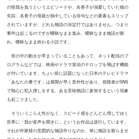
の怪我を負うというエビソードや、名香子が溺愛していた猫の
失踪、名香子の母親が熱中している俳句などの要素もスリップ
されていますが、どれも物語の決定打ではありません。つまり
事件は起こるのですが曖昧なまま進み、曖昧なまま物語が膨
れ、曖昧なまま終わる小説です。
世の中の動きが早まっていることもあって、ネット配信のプ
ログラムなどでは、映画やドラマ冒頭のテロップを飛ばす機能
が付いています。ちょい前に話題になった日本のテレビドラマ
「あなたの番です」は展開が早く意外性があり、視聴者がSNS
で熱心に犯人捜しをする、ある意味物語に参加するという現象
も起こりました。
そういうこらえ性がなく、スピード感をどんどん増してゆく
世界に「我が産声を聞きに」というお作品は逆行しています。
それが作家様の意図的な物語作りなのか、単に物語を膨らませ