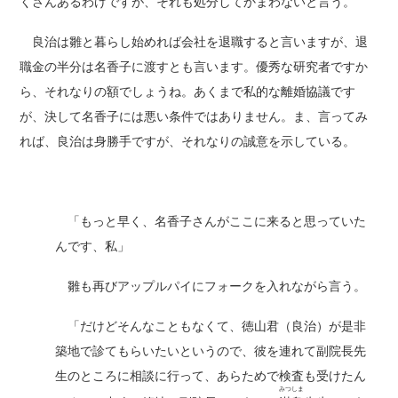
くさんあるわけですが、それも処分してかまわないと言う。
良治は雛と暮らし始めれば会社を退職すると言いますが、退
職金の半分は名香子に渡すとも言います。優秀な研究者ですか
ら、それなりの額でしょうね。あくまで私的な離婚協議です
が、決して名香子には悪い条件ではありません。ま、言ってみ
れば、良治は身勝手ですが、それなりの誠意を示している。
「もっと早く、名香子さんがここに来ると思っていた
んです、私」
雛も再びアップルパイにフォークを入れながら言う。
「だけどそんなこともなくて、徳山君（良治）が是非
築地で診てもらいたいというので、彼を連れて副院長先
生のところに相談に行って、あらためで検査も受けたん
みつしま