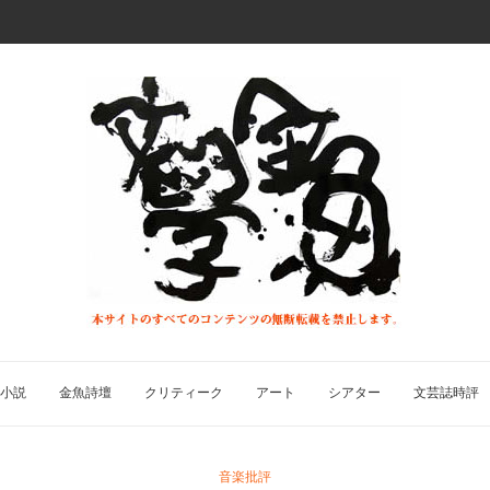
小説
金魚詩壇
クリティーク
アート
シアター
文芸誌時評
音楽批評