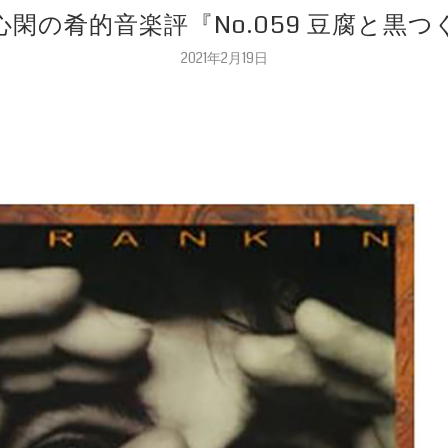
心閑の肴的音楽評『No.059 豆腐と黒つ
2021年2月19日