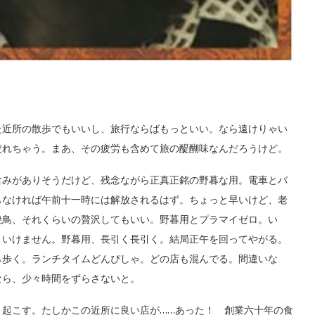
近所の散歩でもいいし、旅行ならばもっといい。なら遠けりゃい
疲れちゃう。まあ、その疲労も含めて旅の醍醐味なんだろうけど。
みがありそうだけど、残念ながら正真正銘の野暮な用。電車とバ
もなければ午前十一時には解放されるはず。ちょっと早いけど、老
焼鳥、それくらいの贅沢してもいい。野暮用とプラマイゼロ。い
りいけません。野暮用、長引く長引く。結局正午を回ってやがる。
ら歩く。ランチタイムどんぴしゃ。どの店も混んでる。間違いな
なら、少々時間をずらさないと。
起こす。たしかこの近所に良い店が……あった！ 創業六十年の食