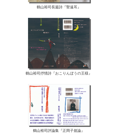
鶴山裕司長篇詩『聖遠耳』
鶴山裕司抒情詩『おこりんぼうの王様』
鶴山裕司評論集『正岡子規論』