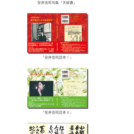
安井浩司句集『天獄書』
『安井浩司読本Ⅰ』
『安井浩司読本Ⅱ』