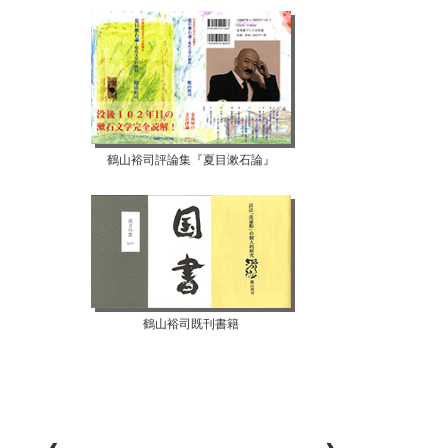
鶴山裕司評論集『夏目漱石論』
鶴山裕司既刊書籍