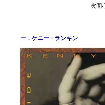
寅間
一．ケニー・ランキン