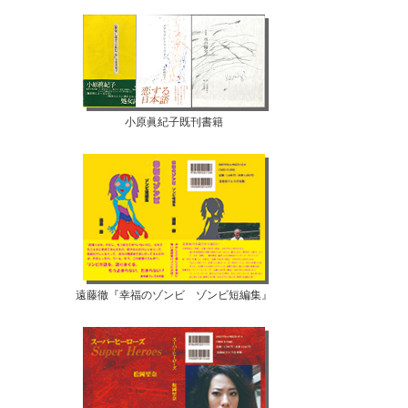
小原眞紀子既刊書籍
遠藤徹『幸福のゾンビ ゾンビ短編集』