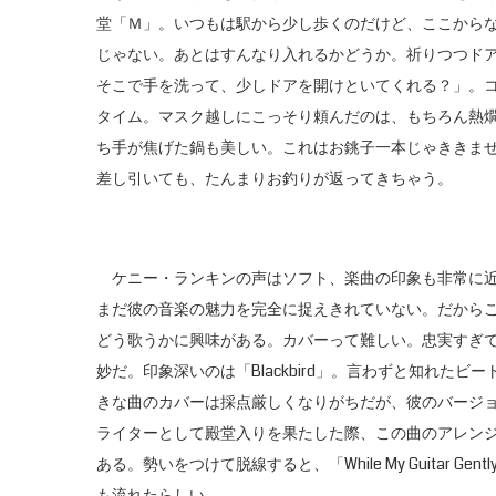
堂「Ｍ」。いつもは駅から少し歩くのだけど、ここから
じゃない。あとはすんなり入れるかどうか。祈りつつド
そこで手を洗って、少しドアを開けといてくれる？」。
タイム。マスク越しにこっそり頼んだのは、もちろん熱燗
ち手が焦げた鍋も美しい。これはお銚子一本じゃききま
差し引いても、たんまりお釣りが返ってきちゃう。
ケニー・ランキンの声はソフト、楽曲の印象も非常に近
まだ彼の音楽の魅力を完全に捉えきれていない。だから
どう歌うかに興味がある。カバーって難しい。忠実すぎ
妙だ。印象深いのは「Blackbird」。言わずと知れた
きな曲のカバーは採点厳しくなりがちだが、彼のバージ
ライターとして殿堂入りを果たした際、この曲のアレン
ある。勢いをつけて脱線すると、「While My Guitar 
も流れたらしい。