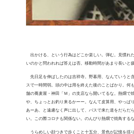
出かける、という行為はどこか楽しい。弾む。見慣れた
いのかと問われれば答えは否。移動時間があまり長いと
先日足を伸ばしたのは吉祥寺。野暮用、なんていうと含
スで一時間弱。頭の中は用を終えた後のことばかり。何
舗の蕎麦屋・神田「Ｍ」の支店なら開いてるな。熱燗で
や、ちょっとお釣り来るかーー。なんて皮算用、やっぱ
あーあ、と遠慮なく声に出して、バスで来た道をだらだ
い。この際コロナも関係ない。のんびり熱燗で焼鳥する
うらめしい顔つきで歩くこと十五分、景色が記憶を揺り