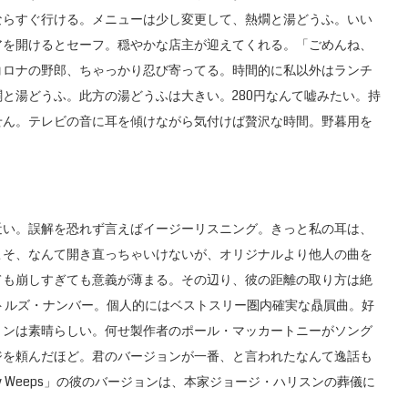
ならすぐ行ける。メニューは少し変更して、熱燗と湯どうふ。いい
アを開けるとセーフ。穏やかな店主が迎えてくれる。「ごめんね、
コロナの野郎、ちゃっかり忍び寄ってる。時間的に私以外はランチ
と湯どうふ。此方の湯どうふは大きい。280円なんて嘘みたい。持
せん。テレビの音に耳を傾けながら気付けば贅沢な時間。野暮用を
い。誤解を恐れず言えばイージーリスニング。きっと私の耳は、
こそ、なんて開き直っちゃいけないが、オリジナルより他人の曲を
ても崩しすぎても意義が薄まる。その辺り、彼の距離の取り方は絶
ビートルズ・ナンバー。個人的にはベストスリー圏内確実な贔屓曲。好
ョンは素晴らしい。何せ製作者のポール・マッカートニーがソング
ジを頼んだほど。君のバージョンが一番、と言われたなんて逸話も
Gently Weeps」の彼のバージョンは、本家ジョージ・ハリスンの葬儀に