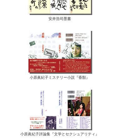
安井浩司墨書
小原眞紀子ミステリー小説『香獣』
小原眞紀子評論集『文学とセクシュアリティ』