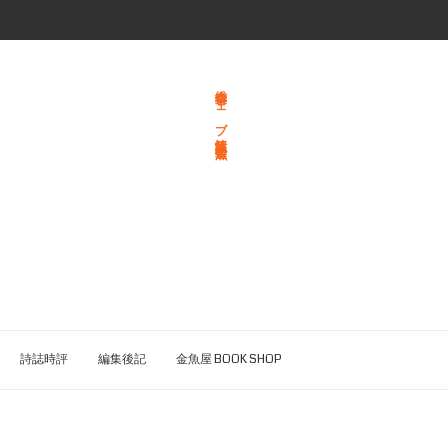
総合文学ウェブ情報誌 文学金魚
詩誌時評
編集後記
金魚屋 BOOK SHOP