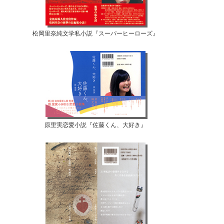
松岡里奈純文学私小説『スーパーヒーローズ』
原里実恋愛小説『佐藤くん、大好き』