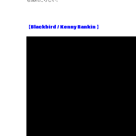
【Blackbird / Kenny Rankin 】