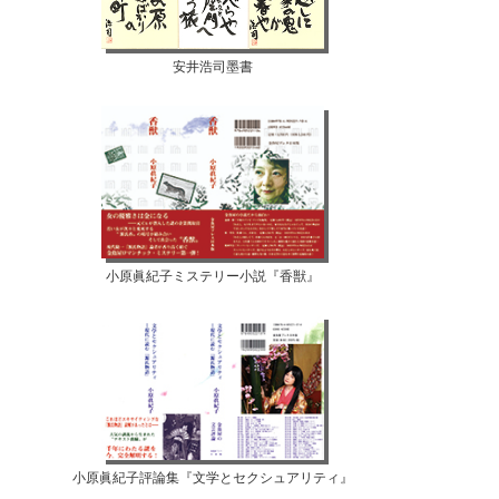
安井浩司墨書
小原眞紀子ミステリー小説『香獣』
小原眞紀子評論集『文学とセクシュアリティ』