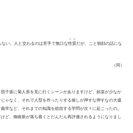
たち
もない。人と交わるのは苦手で無口な
性質
だが、こと朝顔の話にな
（同）
団子坂に菊人形を見に行くシーンがありますけど、娯楽が少なか
けじゃなく、それで人型を作ったりする催しが押すな押すなの大盛
古義学など、それまでの知識を総括する学問が次々に起こったの。
すけど、御維新が落ち着くとだんだん再評価されるようになりまし