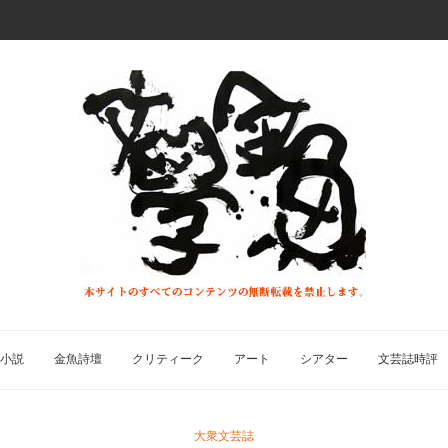
小説
金魚詩壇
クリティーク
アート
シアター
文芸誌時評
大衆文芸誌