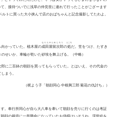
いて、接待ついでに浅草の仲見世に連れて行ったことがござーます
、ベルトに買った大小挟んで店のおばちゃんと記念撮影してたわよ。
なりたやとめじろう
ところ
へ向かっていた。植木屋の
成田屋留次郎
の
処
だ。笠をつけ、たすき
きのせいか、車輪が乾いた砂埃を舞上げる。（中略）
郎に二百鉢の朝顔を買ってもらっていた。とはいえ、その代金の
てしまう。
（梶よう子「朝顔同心 中根興三郎 菊花の仇討ち」）
す。奉行所同心が自ら大八車を牽いて朝顔を売りに行くのは考証
て朝顔の栽培に一所懸命になっていたお侍様はいそうね。浮世絵を