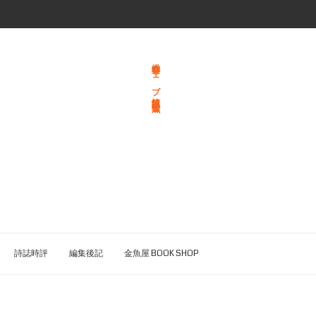
総合文学ウェブ情報誌 文学金魚
詩誌時評
編集後記
金魚屋 BOOK SHOP