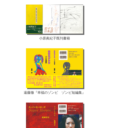
小原眞紀子既刊書籍
遠藤徹『幸福のゾンビ ゾンビ短編集』