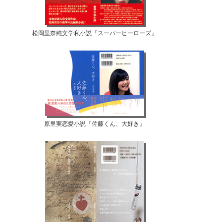
松岡里奈純文学私小説『スーパーヒーローズ』
原里実恋愛小説『佐藤くん、大好き』