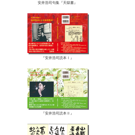
安井浩司句集『天獄書』
『安井浩司読本Ⅰ』
『安井浩司読本Ⅱ』