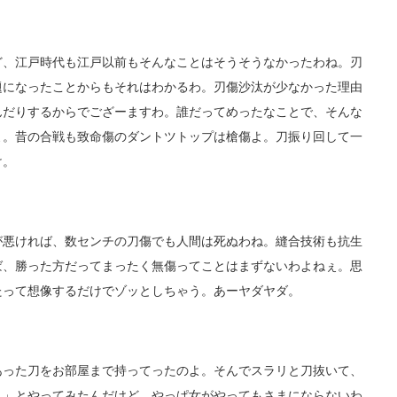
、江戸時代も江戸以前もそんなことはそうそうなかったわね。刃
題になったことからもそれはわかるわ。刃傷沙汰が少なかった理由
んだりするからでござーますわ。誰だってめったなことで、そんな
よ。昔の合戦も致命傷のダントツトップは槍傷よ。刀振り回して一
け。
悪ければ、数センチの刀傷でも人間は死ぬわね。縫合技術も抗生
ば、勝った方だってまったく無傷ってことはまずないわよねぇ。思
たって想像するだけでゾッとしちゃう。あーヤダヤダ。
った刀をお部屋まで持ってったのよ。そんでスラリと刀抜いて、
！」とやってみたんだけど、やっぱ女がやってもさまにならないわ