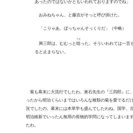
あったのではないかともいわれておりますのでね」
おみねちゃん、と藤吉がそっと呼び掛けた。
「こりゃあ、ぼっちゃんそっくりだ」（中略）
うな
興三郎は、むむっと
唸
った。そういわれては一言
ると止まらない。
菊も幕末に大流行でしたわ。漱石先生の『三四郎』に、
ったから明治くらいまではいろんな種類の菊を愛でるだ
況でしたの。幕末には本草学も盛んでしたわね。国学、
明治維新でいったん無用の長物的学問になってしまいま
たわ。