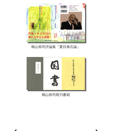
鶴山裕司評論集『夏目漱石論』
鶴山裕司既刊書籍