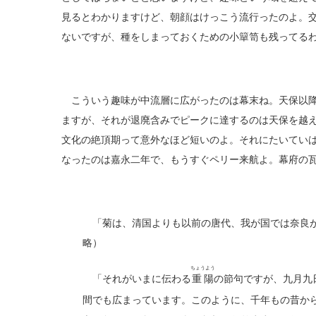
見るとわかりますけど、朝顔はけっこう流行ったのよ。
ないですが、種をしまっておくための小簞笥も残ってる
こういう趣味が中流層に広がったのは幕末ね。天保以降
ますが、それが退廃含みでピークに達するのは天保を越
文化の絶頂期って意外なほど短いのよ。それにたいてい
なったのは嘉永二年で、もうすぐペリー来航よ。幕府の
「菊は、清国よりも以前の唐代、我が国では奈良が
略）
ちょうよう
「それがいまに伝わる
重陽
の節句ですが、九月九
間でも広まっています。このように、千年もの昔か