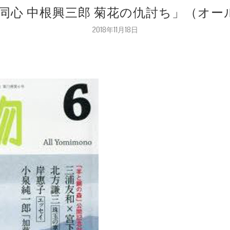
朝顔同心 中根興三郎 菊花の仇討ち」（オール
2018年11月18日