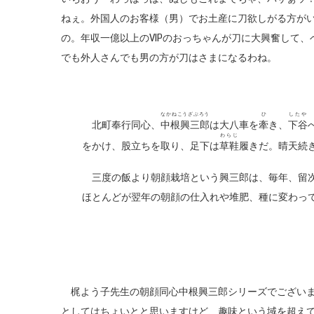
ねぇ。外国人のお客様（男）でお土産に刀欲しがる方が
の。年収一億以上のVIPのおっちゃんが刀に大興奮して
でも外人さんでも男の方が刀はさまになるわね。
なかねこうざぶろう
ひ
したや
北町奉行同心、
中根興三郎
は大八車を
牽
き、
下谷
わらじ
をかけ、股立ちを取り、足下は
草鞋
履きだ。晴天続
三度の飯より朝顔栽培という興三郎は、毎年、留次
ほとんどが翌年の朝顔の仕入れや堆肥、種に変わっ
梶よう子先生の朝顔同心中根興三郎シリーズでございま
としてはちょいとと思いますけど、趣味という域を超え