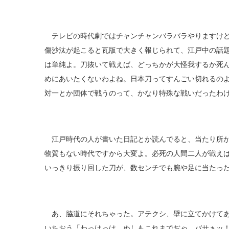
テレビの時代劇ではチャンチャンバラバラやりますけど
傷沙汰が起こると瓦版で大きく報じられて、江戸中の話
は単純よ。刀抜いて戦えば、どっちかが大怪我するか死
めにあいたくないわよね。日本刀ってすんごい切れるの
対一とか団体で戦うのって、かなり特殊な戦いだったわ
江戸時代の人が書いた日記とか読んでると、当たり所が
物質もない時代ですから大変よ。必死の人間二人が戦え
いっきり振り回した刀が、数センチでも腕や足に当たっ
あ、脇道にそれちゃった。アテクシ、壁に立てかけてあ
いちおう「わっはっは、ぬしもこれまでぢゃ、バサぁッ