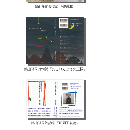
鶴山裕司長篇詩『聖遠耳』
鶴山裕司抒情詩『おこりんぼうの王様』
鶴山裕司評論集『正岡子規論』