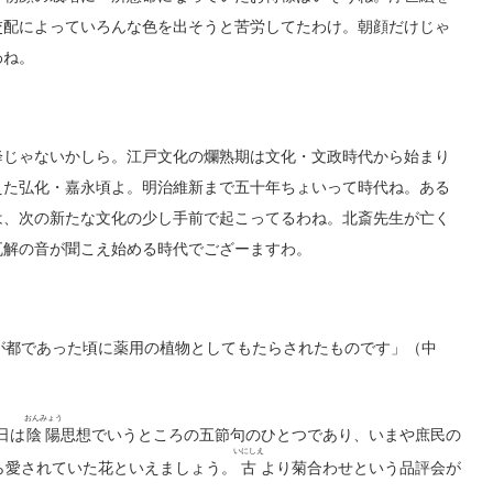
交配によっていろんな色を出そうと苦労してたわけ。朝顔だけじゃ
わね。
じゃないかしら。江戸文化の爛熟期は文化・文政時代から始まり
えた弘化・嘉永頃よ。明治維新まで五十年ちょいって時代ね。ある
は、次の新たな文化の少し手前で起こってるわね。北斎先生が亡く
瓦解の音が聞こえ始める時代でござーますわ。
都であった頃に薬用の植物としてもたらされたものです」（中
おんみょう
日は
陰陽
思想でいうところの五節句のひとつであり、いまや庶民の
いにしえ
ら愛されていた花といえましょう。
古
より菊合わせという品評会が