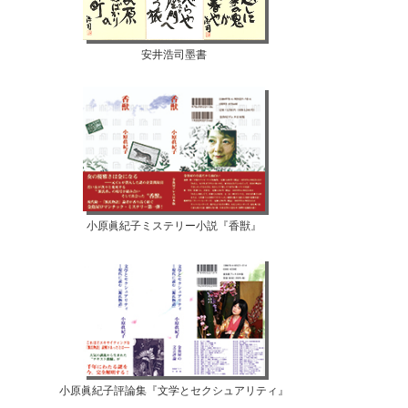
安井浩司墨書
小原眞紀子ミステリー小説『香獣』
小原眞紀子評論集『文学とセクシュアリティ』