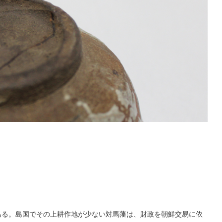
る。島国でその上耕作地が少ない対馬藩は、財政を朝鮮交易に依