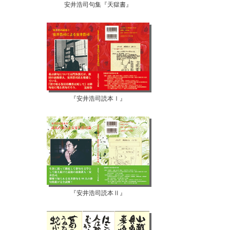
安井浩司句集『天獄書』
『安井浩司読本Ⅰ』
『安井浩司読本Ⅱ』