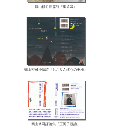
鶴山裕司長篇詩『聖遠耳』
鶴山裕司抒情詩『おこりんぼうの王様』
鶴山裕司評論集『正岡子規論』