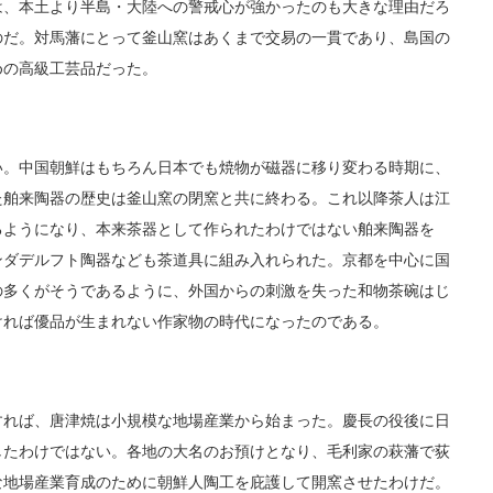
は、本土より半島・大陸への警戒心が強かったのも大きな理由だろ
のだ。対馬藩にとって釜山窯はあくまで交易の一貫であり、島国の
めの高級工芸品だった。
。中国朝鮮はもちろん日本でも焼物が磁器に移り変わる時期に、
た舶来陶器の歴史は釜山窯の閉窯と共に終わる。これ以降茶人は江
るようになり、本来茶器として作られたわけではない舶来陶器を
ンダデルフト陶器なども茶道具に組み入れられた。京都を中心に国
の多くがそうであるように、外国からの刺激を失った和物茶碗はじ
ければ優品が生まれない作家物の時代になったのである。
れば、唐津焼は小規模な地場産業から始まった。慶長の役後に日
したわけではない。各地の大名のお預けとなり、毛利家の萩藩で荻
な地場産業育成のために朝鮮人陶工を庇護して開窯させたわけだ。