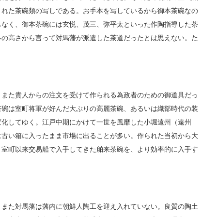
された茶碗類の写しである。お手本を写しているから御本茶碗なの
もなく、御本茶碗には玄悦、茂三、弥平太といった作陶指導した茶
ルの高さから言って対馬藩が派遣した茶道だったとは思えない。た
また貴人からの注文を受けて作られる為政者のための御道具だっ
茶碗は室町将軍が好んだ大ぶりの高麗茶碗、あるいは織部時代の装
変化してゆく。江戸中期にかけて一世を風靡した小堀遠州（遠州
は古い箱に入ったまま市場に出ることが多い。作られた当初から大
、室町以来交易船で入手してきた舶来茶碗を、より効率的に入手す
また対馬藩は藩内に朝鮮人陶工を迎え入れていない。良質の陶土