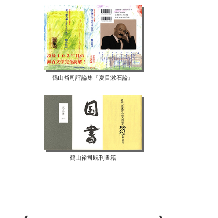
鶴山裕司評論集『夏目漱石論』
鶴山裕司既刊書籍