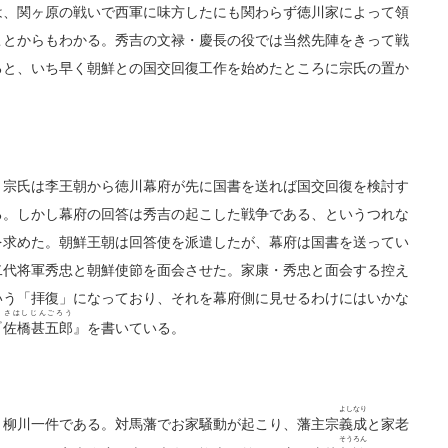
は、関ヶ原の戦いで西軍に味方したにも関わらず徳川家によって領
ことからもわかる。秀吉の文禄・慶長の役では当然先陣をきって戦
ると、いち早く朝鮮との国交回復工作を始めたところに宗氏の置か
宗氏は李王朝から徳川幕府が先に国書を送れば国交回復を検討す
る。しかし幕府の回答は秀吉の起こした戦争である、というつれな
を求めた。朝鮮王朝は回答使を派遣したが、幕府は国書を送ってい
二代将軍秀忠と朝鮮使節を面会させた。家康・秀忠と面会する控え
いう「拝復」になっており、それを幕府側に見せるわけにはいかな
さはしじんごろう
『
佐橋甚五郎
』を書いている。
よしなり
柳川一件である。対馬藩でお家騒動が起こり、藩主宗
義成
と家老
そうろん