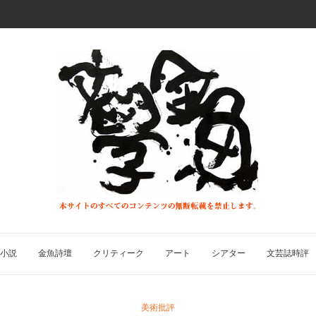
小説
金魚詩壇
クリティーク
アート
シアター
文芸誌時評
美術批評