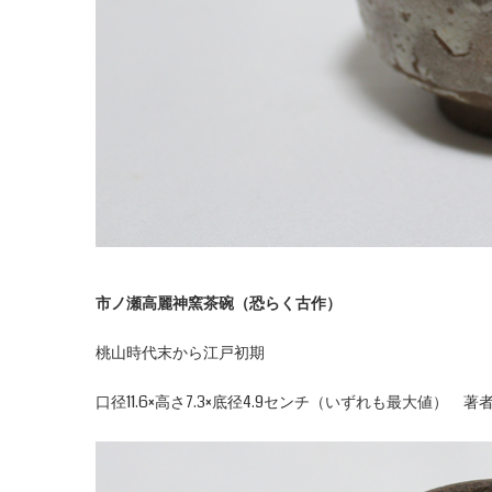
市ノ瀬高麗神窯茶碗（恐らく古作）
桃山時代末から江戸初期
口径11.6×高さ7.3×底径4.9センチ（いずれも最大値） 著