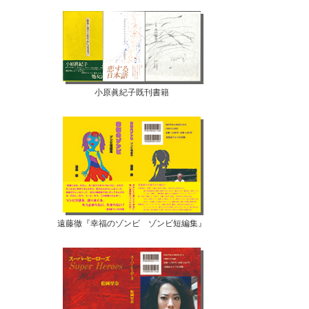
小原眞紀子既刊書籍
遠藤徹『幸福のゾンビ ゾンビ短編集』