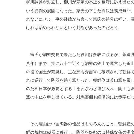
柳川
調興
が対立し、柳川が宗家の不正を幕府に訴え出た
いう異例の展開になった。家光の下した判決は義成無罪
れないにせよ、事の経緯から言って宗氏の処分は軽い。
ければ治められないという判断があったのだろう。
宗氏が朝鮮交易で果たした役割は多岐に渡るが、茶道具
八年）まで、実に八十年近くも朝鮮の釜山で運営した釜
の役で国土が荒廃し、主な窯も秀吉軍に破壊されて朝鮮
れに逆行して陶器を焼く窯だった。朝鮮側は釜山窯を厳
のため日本が必要とする土をわざわざ運び入れ、陶工も
窯の中止を申し出ている。対馬藩側も経済的には赤字だ
その理由は中国陶器の優品はもちろんのこと、朝鮮産の
鮮の焼物は磁器に移行し、陶器を好むのは特殊な茶の湯