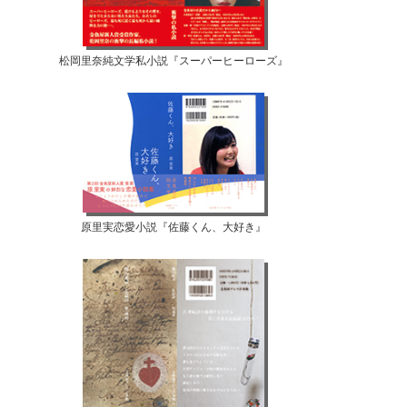
松岡里奈純文学私小説『スーパーヒーローズ』
原里実恋愛小説『佐藤くん、大好き』