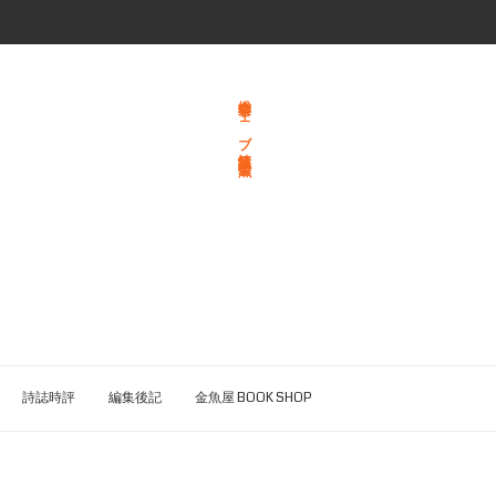
総合文学ウェブ情報誌 文学金魚
詩誌時評
編集後記
金魚屋 BOOK SHOP