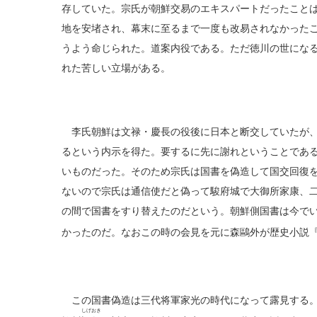
存していた。宗氏が朝鮮交易のエキスパートだったこと
地を安堵され、幕末に至るまで一度も改易されなかった
うよう命じられた。道案内役である。ただ徳川の世にな
れた苦しい立場がある。
李氏朝鮮は文禄・慶長の役後に日本と断交していたが、
るという内示を得た。要するに先に謝れということであ
いものだった。そのため宗氏は国書を偽造して国交回復
ないので宗氏は通信使だと偽って駿府城で大御所家康、
の間で国書をすり替えたのだという。朝鮮側国書は今で
かったのだ。なおこの時の会見を元に森鷗外が歴史小説
この国書偽造は三代将軍家光の時代になって露見する。
しげおき