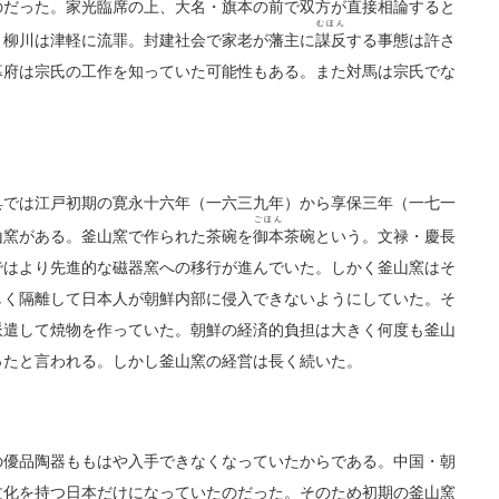
のだった。家光臨席の上、大名・旗本の前で双方が直接
相論
すると
むほん
、柳川は津軽に流罪。封建社会で家老が藩主に
謀反
する事態は許さ
幕府は宗氏の工作を知っていた可能性もある。また対馬は宗氏でな
では江戸初期の寛永十六年（一六三九年）から享保三年（一七一
ごほん
山窯がある。釜山窯で作られた茶碗を
御本
茶碗という。文禄・慶長
ではより先進的な磁器窯への移行が進んでいた。しかく釜山窯はそ
しく隔離して日本人が朝鮮内部に侵入できないようにしていた。そ
派遣して焼物を作っていた。朝鮮の経済的負担は大きく何度も釜山
ったと言われる。しかし釜山窯の経営は長く続いた。
優品陶器ももはや入手できなくなっていたからである。中国・朝
文化を持つ日本だけになっていたのだった。そのため初期の釜山窯