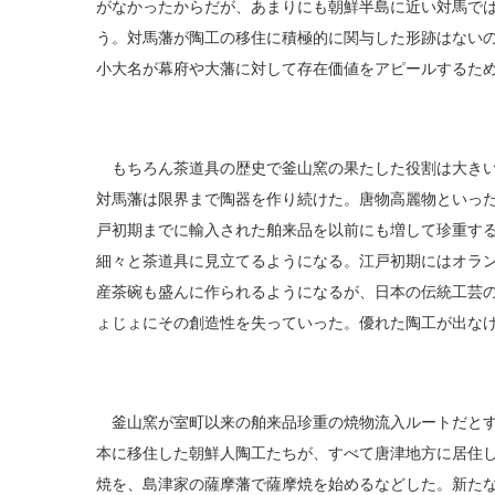
がなかったからだが、あまりにも朝鮮半島に近い対馬で
う。対馬藩が陶工の移住に積極的に関与した形跡はない
小大名が幕府や大藩に対して存在価値をアピールするた
もちろん茶道具の歴史で釜山窯の果たした役割は大きい
対馬藩は限界まで陶器を作り続けた。唐物高麗物といっ
戸初期までに輸入された舶来品を以前にも増して珍重す
細々と茶道具に見立てるようになる。江戸初期にはオラ
産茶碗も盛んに作られるようになるが、日本の伝統工芸
ょじょにその創造性を失っていった。優れた陶工が出な
釜山窯が室町以来の舶来品珍重の焼物流入ルートだとす
本に移住した朝鮮人陶工たちが、すべて唐津地方に居住
焼を、島津家の薩摩藩で薩摩焼を始めるなどした。新た