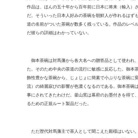
作品は、ほんの五十年から百年前に日本に将来（輸入）
だ。そういった日本人好みの茶碗を朝鮮人が作れるはず
道の名前がついた茶碗が数多く残っている。作品のレベ
だ彼らの詳細はわかっていない。
御本茶碗は対馬藩から各大名への贈答品として使われ、
た。そのため中央の茶道の流行に敏感に反応した。御本
飾性豊かな茶碗から、じょじょに簡素で小ぶりな茶碗に
流）の綺麗寂びの影響が色濃くなるのである。御本茶碗
事にされてきたわけだ。釜山窯は幕府のお墨付きを得て
るための正規ルート製品だった。
ただ歴代対馬藩主で茶人として聞こえた殿様はいない。