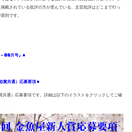
に掲載されている批評の方が歪んでいる。文芸批評はどこまで行っ
が原則です。
～06
月号』■
励賞共通）応募要項
■
励賞共通）応募要項です。詳細は以下のイラストをクリックしてご確