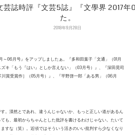
文芸誌時評『文芸5誌』『文學界 2017年
た。
2018年9月28日
01月～06月号』をアップしましたぁ。『多和田葉子「文通」（01月
スズキ「もう『はい』としか言えない」（03月号）』、『深田晃司
芥川賞受賞作］（05月号）』、『平野啓一郎「ある男」（06月
です。漠然とであれ、違うんじゃないか、もっと正しい道があるん
っても、最初からちゃんとした批評を書けるわけじゃない。たいて
りますな（笑）。近頃ではそういう活きのいい批判すら少なくなり