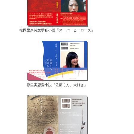
松岡里奈純文学私小説『スーパーヒーローズ』
原里実恋愛小説『佐藤くん、大好き』