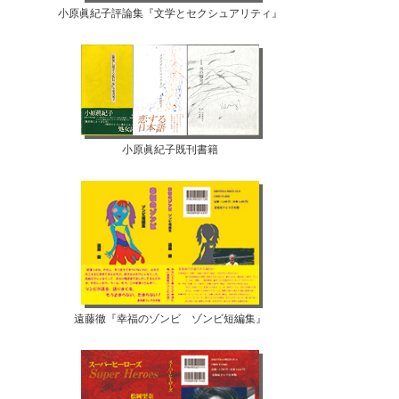
小原眞紀子評論集『文学とセクシュアリティ』
小原眞紀子既刊書籍
遠藤徹『幸福のゾンビ ゾンビ短編集』