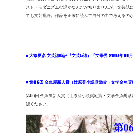
スト・モダニズム批評かなんだか知りませんが、文芸誌
ても文芸批評。作品を正確に読んで自分の力で考えるの
■
大篠夏彦
文芸誌時評『文芸5
誌』『文學界 2017
年01
月
■
第06
回
金魚屋新人賞（辻原登小説奨励賞・文学金魚奨
第06回 金魚屋新人賞（辻原登小説奨励賞・文学金魚奨
認ください。