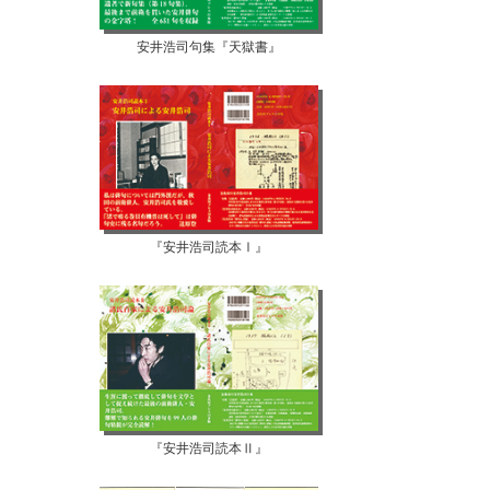
安井浩司句集『天獄書』
『安井浩司読本Ⅰ』
『安井浩司読本Ⅱ』