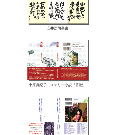
安井浩司墨書
小原眞紀子ミステリー小説『香獣』