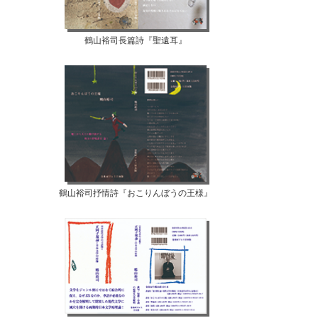
鶴山裕司長篇詩『聖遠耳』
鶴山裕司抒情詩『おこりんぼうの王様』