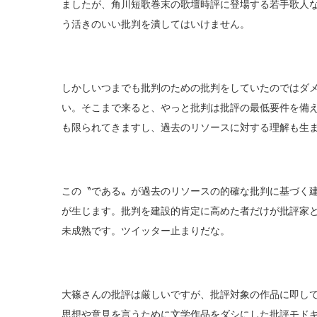
ましたが、角川短歌巻末の歌壇時評に登場する若手歌人
う活きのいい批判を潰してはいけません。
しかしいつまでも批判のための批判をしていたのではダ
い。そこまで来ると、やっと批判は批評の最低要件を備
も限られてきますし、過去のリソースに対する理解も生
この〝である〟が過去のリソースの的確な批判に基づく
が生じます。批判を建設的肯定に高めた者だけが批評家
未成熟です。ツイッター止まりだな。
大篠さんの批評は厳しいですが、批評対象の作品に即し
思想や意見を言うために文学作品をダシにした批評モド