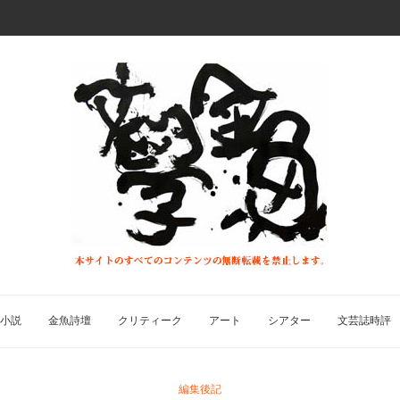
小説
金魚詩壇
クリティーク
アート
シアター
文芸誌時評
編集後記