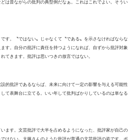
などは昔ながらの批判の典型例だなぁ。これはこれでよい。そうい
メです。〝ではない〟じゃなくて〝である〟を示さなければならな
えます。自分の批評に責任を持つようになれば、自ずから批評対象
まれてきます。批評は思いつきの放言ではない。
建設的批評であるならば、未来に向けて一定の影響を与える可能性
として表舞台に立てる。いい年して批判ばかりしているのは単なる
ています。文芸批評で大半を占めるようになった、批評家が自己の
キではない。大篠さんのような批評が普通の文芸批評の姿です。ポ