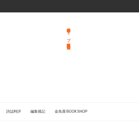
総合文学ウェブ情報誌 文学金魚
詩誌時評
編集後記
金魚屋 BOOK SHOP