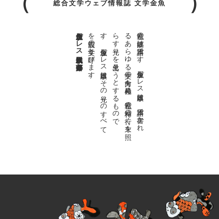
総合文学ウェブ情報誌 文学金魚
金魚屋プレス日本版代表 齋藤都
。
私達の
故郷は
日本語で
す
。
金魚屋プ
レ
ス
日本版は
、
日本語で
書か
れ
る
あ
ら
ゆ
る
文学の
方向を
見極め
、
私達の
精神の
行く
末を
照
ら
す
光り
を
見出そ
う
と
す
る
も
の
で
す
。
金魚屋プ
レ
ス
日本版は
そ
の
光り
の
す
べ
て
を
広義の
文学と
呼び
ま
す