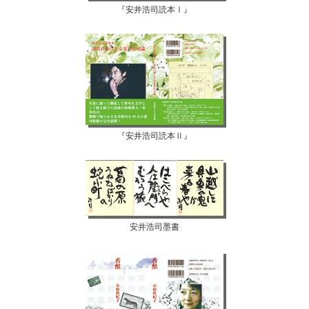
『安井浩司読本Ⅰ』
『安井浩司読本Ⅱ』
安井浩司墨書