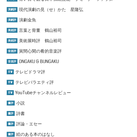
現代演劇の見（せ）かた 星隆弘
演劇評
演劇金魚
演劇評
言葉と骨董 鶴山裕司
美術評
美術展時評 鶴山裕司
美術評
寅間心閑の肴的音楽評
音楽評
ONGAKU & BUNGAKU
音楽評
テレビドラマ評
TV
テレビバラエティ評
TV
YouTubeチャンネルレビュー
TV
小説
書評
詩書
書評
評論・エセー
書評
絵のある本のはなし
書評