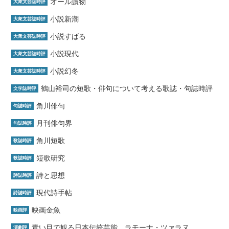
オール讀物
大衆文芸誌時評
小説新潮
大衆文芸誌時評
小説すばる
大衆文芸誌時評
小説現代
大衆文芸誌時評
小説幻冬
大衆文芸誌時評
鶴山裕司の短歌・俳句について考える歌誌・句誌時評
文学誌時評
角川俳句
句誌時評
月刊俳句界
句誌時評
角川短歌
歌誌時評
短歌研究
歌誌時評
詩と思想
詩誌時評
現代詩手帖
詩誌時評
映画金魚
映画評
青い目で観る日本伝統芸能 ラモーナ・ツァラヌ
演劇評