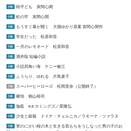
助平ども 寅間心閑
小説
松の牢 寅間心閑
小説
もうすぐ幕が開く 大畑ゆかり原案 寅間心閑作
小説
学生だった 松原和音
小説
一月のレモネード 松原和音
小説
酒井聡 短編小説
小説
小説四角い海 ケニー敏江
小説
ふうらり、ゆれる 片島麦子
小説
スーパーヒーローズ 松岡里奈（公開終了）
小説
横領 鶴山裕司
小説
伽藍 e.e.カミングズ／星隆弘
小説
少女と銀狐 ドイナ・チェルニカ／ラモーナ・ツァラヌ
小説
実のにがい桜の木と生きる気もちをうしなった男の子のお
小説