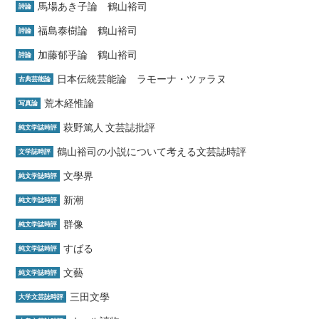
馬場あき子論 鶴山裕司
詩論
福島泰樹論 鶴山裕司
詩論
加藤郁乎論 鶴山裕司
詩論
日本伝統芸能論 ラモーナ・ツァラヌ
古典芸能論
荒木経惟論
写真論
萩野篤人 文芸誌批評
純文学誌時評
鶴山裕司の小説について考える文芸誌時評
文学誌時評
文學界
純文学誌時評
新潮
純文学誌時評
群像
純文学誌時評
すばる
純文学誌時評
文藝
純文学誌時評
三田文學
大学文芸誌時評