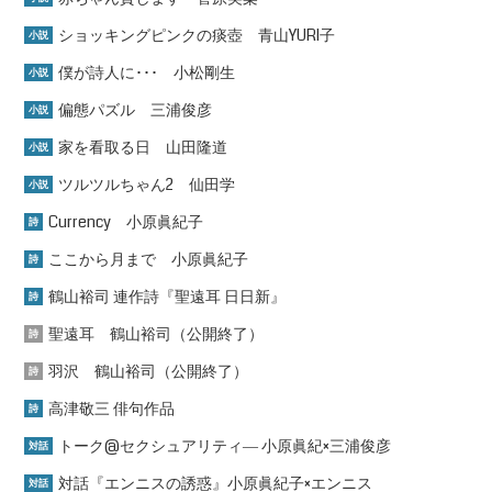
ショッキングピンクの痰壺 青山YURI子
小説
僕が詩人に･･･ 小松剛生
小説
偏態パズル 三浦俊彦
小説
家を看取る日 山田隆道
小説
ツルツルちゃん2 仙田学
小説
Currency 小原眞紀子
詩
ここから月まで 小原眞紀子
詩
鶴山裕司 連作詩『聖遠耳 日日新』
詩
聖遠耳 鶴山裕司（公開終了）
詩
羽沢 鶴山裕司（公開終了）
詩
高津敬三 俳句作品
詩
トーク@セクシュアリティ― 小原眞紀×三浦俊彦
対話
対話『エンニスの誘惑』小原眞紀子×エンニス
対話