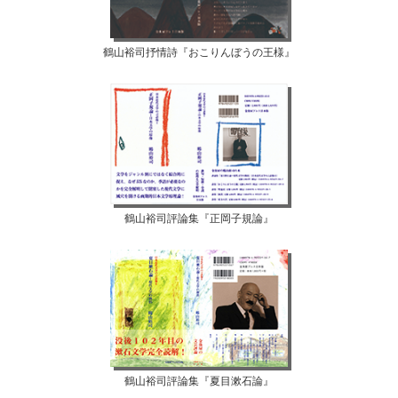
鶴山裕司抒情詩『おこりんぼうの王様』
鶴山裕司評論集『正岡子規論』
鶴山裕司評論集『夏目漱石論』