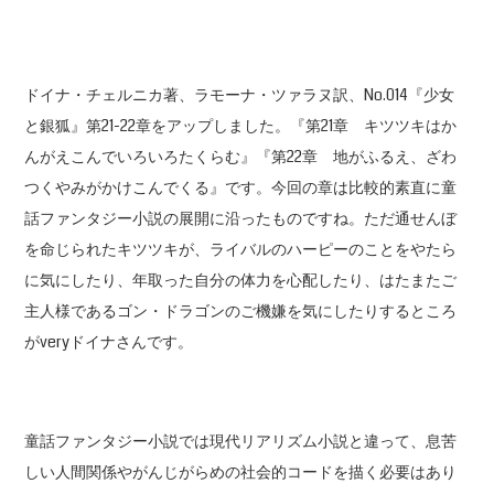
ドイナ・チェルニカ著、ラモーナ・ツァラヌ訳、No.014『少女
と銀狐』第21-22章をアップしました。『第21章 キツツキはか
んがえこんでいろいろたくらむ』『第22章 地がふるえ、ざわ
つくやみがかけこんでくる』です。今回の章は比較的素直に童
話ファンタジー小説の展開に沿ったものですね。ただ通せんぼ
を命じられたキツツキが、ライバルのハーピーのことをやたら
に気にしたり、年取った自分の体力を心配したり、はたまたご
主人様であるゴン・ドラゴンのご機嫌を気にしたりするところ
がveryドイナさんです。
童話ファンタジー小説では現代リアリズム小説と違って、息苦
しい人間関係やがんじがらめの社会的コードを描く必要はあり