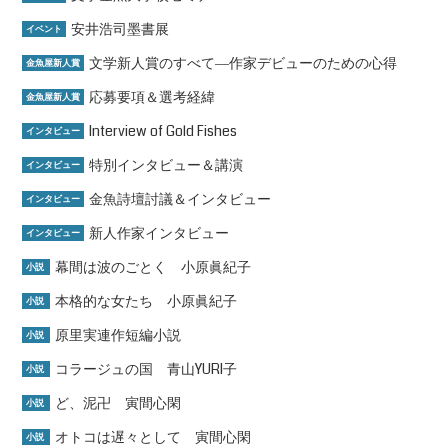
安井浩司墨書展
イベント
文学新人賞のすべて―作家デビューのための心得
金魚屋新人賞
応募要項＆選考経緯
金魚屋新人賞
Interview of Gold Fishes
インタビュー
特別インタビュー＆講演
インタビュー
金魚詩壇討議＆インタビュー
インタビュー
新人作家インタビュー
インタビュー
幕間は波のごとく 小原眞紀子
小説
本格的な女たち 小原眞紀子
小説
原里実連作短編小説
小説
コラージュの国 青山YURI子
小説
ど、泥卍 寅間心閑
小説
オトコは遅々として 寅間心閑
小説