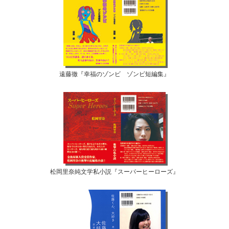
遠藤徹『幸福のゾンビ ゾンビ短編集』
松岡里奈純文学私小説『スーパーヒーローズ』