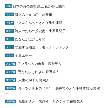
日本の詩の原理 池上晴之×鶴山裕司
対話
貧乏のたまもの 酒井聡
エセー
りょんさんのときどき集中連載
エセー
詩人のための投資術 小原眞紀子
エセー
あなたが泣けるもの
エセー
交差する物語 ラモーナ・ツァラヌ
エセー
金魚エセー
エセー
アブラハムの末裔 萩野篤人
文芸評論
死んだらそれきり 萩野篤人
文芸評論
人生の梯子 萩野篤人
文芸評論
モーツァルトの〈声〉、裏声で応えた小林秀雄 萩野篤
文芸評論
人
九鬼周造と「偶然性」をめぐって 萩野篤人
文芸評論