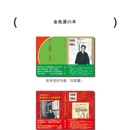
金魚屋の本
安井浩司句集『天獄書』