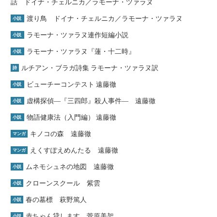
話 ドイナ・チェルニカ／ラモーナ・ツァラヌ
渡り鳥 ドイナ・チェルニカ／ラモーナ・ツァラヌ
小説
ラモーナ・ツァラヌ連作短編小説
小説
ラモーナ・ツァラヌ『蓮・十二時』
小説
ルチアン・ブラガ詩集 ラモーナ・ツァラヌ訳
詩
ビューチーコンテスト 遠藤徹
小説
虚構探偵―『三四郎』殺人事件― 遠藤徹
小説
物語健康法（入門編） 遠藤徹
小説
キノコの森 遠藤徹
マンガ
えくすぽえめんたる 遠藤徹
マンガ
ムネモシュネの地図 遠藤徹
小説
クローンスクール 紫雲
小説
春の墓標 萩野篤人
小説
赤ちゃん貸します 菅原美架
小説