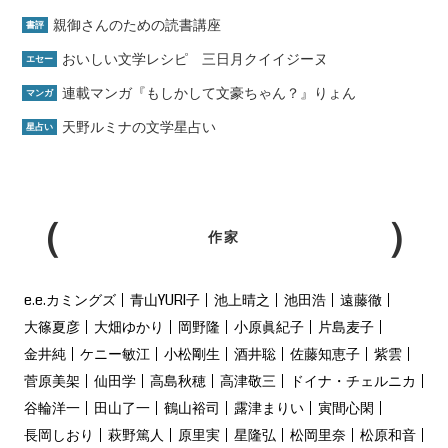
親御さんのための読書講座
書評
おいしい文学レシピ 三日月クイイジーヌ
エセー
連載マンガ『もしかして文豪ちゃん？』りょん
マンガ
天野ルミナの文学星占い
星占い
作家
e.e.カミングズ
青山YURI子
池上晴之
池田浩
遠藤徹
大篠夏彦
大畑ゆかり
岡野隆
小原眞紀子
片島麦子
金井純
ケニー敏江
小松剛生
酒井聡
佐藤知恵子
紫雲
菅原美架
仙田学
高島秋穂
高津敬三
ドイナ・チェルニカ
谷輪洋一
田山了一
鶴山裕司
露津まりい
寅間心閑
長岡しおり
萩野篤人
原里実
星隆弘
松岡里奈
松原和音