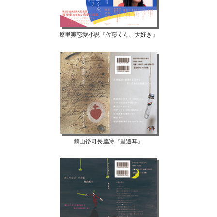
原里実恋愛小説『佐藤くん、大好き』
鶴山裕司長篇詩『聖遠耳』