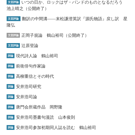
いつの日か、ロックはザ・バンドのものとなるだろう
文芸評論
池上晴之（公開終了）
翻訳の中間溝――末松謙澄英訳『源氏物語』戻し訳 星
文芸評論
隆弘
正岡子規論 鶴山裕司（公開終了）
文芸評論
辻原登論
文芸評論
現代詩人論 鶴山裕司
詩論
前衛俳句作家論
詩論
高柳重信とその時代
詩論
安井浩司研究
詩論
安井浩司論
詩論
唐門会所蔵作品 岡野隆
詩論
安井浩司墨書句漫読 山本俊則
詩論
安井浩司参加初期同人誌を読む 鶴山裕司
詩論