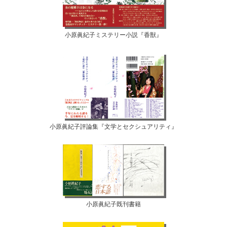
小原眞紀子ミステリー小説『香獣』
小原眞紀子評論集『文学とセクシュアリティ』
小原眞紀子既刊書籍