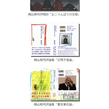
鶴山裕司抒情詩『おこりんぼうの王様』
鶴山裕司評論集『正岡子規論』
鶴山裕司評論集『夏目漱石論』