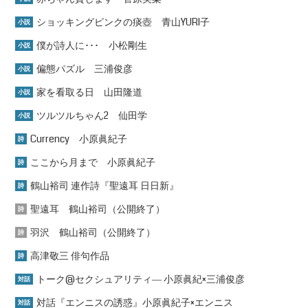
ショッキングピンクの痰壺 青山YURI子
小説
僕が詩人に･･･ 小松剛生
小説
偏態パズル 三浦俊彦
小説
家を看取る日 山田隆道
小説
ツルツルちゃん2 仙田学
小説
Currency 小原眞紀子
詩
ここから月まで 小原眞紀子
詩
鶴山裕司 連作詩『聖遠耳 日日新』
詩
聖遠耳 鶴山裕司（公開終了）
詩
羽沢 鶴山裕司（公開終了）
詩
高津敬三 俳句作品
詩
トーク@セクシュアリティ― 小原眞紀×三浦俊彦
対話
対話『エンニスの誘惑』小原眞紀子×エンニス
対話