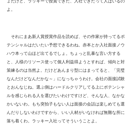
ょだけど、ラッキーで授賞できた、入社できたって人はいるの
よ。
それにまあ新人賞授賞作品を読めば、その作家が持ってるポ
テンシャルはだいたい予想できるわね。赤本とか入社面接ノウ
ハウ本って山ほど出てるでしょ。ちょっと乱暴な言い方する
と、人様のリソース使って個人利益得ようとすれば、傾向と対
策練るのは当然よ。だけどあんまり型にはまってると、「完璧
なんだけどなんだかな～」になっちゃうわけ。会社の面接試験
とおんなじね。選ぶ側はハードルクリアしてる上にポテンシャ
ルを感じられる人を選びたいわけですけど、そんな人、なかな
かいないわ。もち突拍子もない人は面接の会話は楽しめても選
んだりしないわけですから、いい人材がいなければ無難な所に
落ち着くわ。ラッキー入社ってそういうことよ。