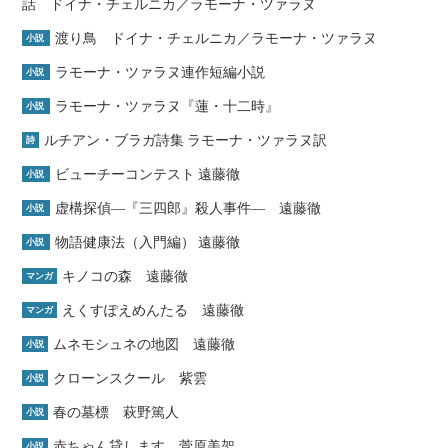
話 ドイナ・チェルニカ／ラモーナ・ツァラヌ
渡り鳥 ドイナ・チェルニカ／ラモーナ・ツァラヌ
小説
ラモーナ・ツァラヌ連作短編小説
小説
ラモーナ・ツァラヌ『蓮・十二時』
小説
ルチアン・ブラガ詩集 ラモーナ・ツァラヌ訳
詩
ビューチーコンテスト 遠藤徹
小説
虚構探偵―『三四郎』殺人事件― 遠藤徹
小説
物語健康法（入門編） 遠藤徹
小説
キノコの森 遠藤徹
マンガ
えくすぽえめんたる 遠藤徹
マンガ
ムネモシュネの地図 遠藤徹
小説
クローンスクール 紫雲
小説
春の墓標 萩野篤人
小説
赤ちゃん貸します 菅原美架
小説