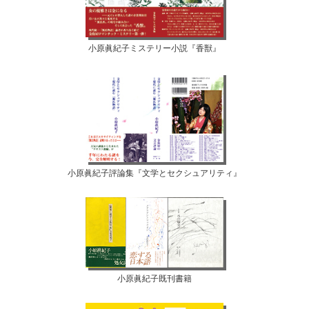
小原眞紀子ミステリー小説『香獣』
小原眞紀子評論集『文学とセクシュアリティ』
小原眞紀子既刊書籍