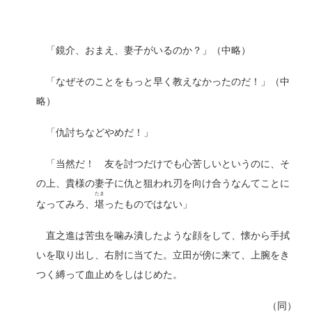
「鏡介、おまえ、妻子がいるのか？」（中略）
「なぜそのことをもっと早く教えなかったのだ！」（中
略）
「仇討ちなどやめだ！」
「当然だ！ 友を討つだけでも心苦しいというのに、そ
の上、貴様の妻子に仇と狙われ刃を向け合うなんてことに
たま
なってみろ、
堪
ったものではない」
直之進は苦虫を噛み潰したような顔をして、懐から手拭
いを取り出し、右肘に当てた。立田が傍に来て、上腕をき
つく縛って血止めをしはじめた。
（同）