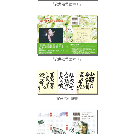
『安井浩司読本Ⅰ』
『安井浩司読本Ⅱ』
安井浩司墨書