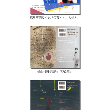
原里実恋愛小説『佐藤くん、大好き』
鶴山裕司長篇詩『聖遠耳』