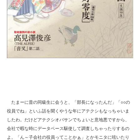
たまーに昔の同級生に会うと、「部長になったんだ」「○○の
役員でね」といふ話を聞くやうな年にアテクシもなっちゃいま
したわ。だけどアテクシオバサンでちょいと意地悪ですから、
会社で暇な時にデータベース駆使して調査しちゃったりするの
よ。「ん～子会社の役員ってことかぁ」とかモニタに呟いたり