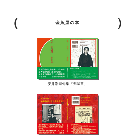
金魚屋の本
安井浩司句集『天獄書』