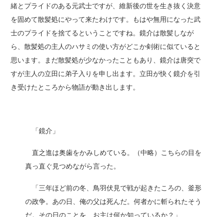
緒とプライドのある元武士ですが、維新後の世を生き抜く決意
を固めて散髪処にやって来たわけです。もはや無用になった武
士のプライドを捨てるということですね。鏡介は散髪しなが
ら、散髪処の主人のハサミの使い方がどこか剣術に似ていると
思います。まだ散髪処が少なかったこともあり、鏡介は唐突で
すが主人の立田に弟子入りを申し出ます。立田が快く鏡介を引
き受けたところから物語が動き出します。
「鏡介」
直之進は奥歯をかみしめている。（中略）こちらの目を
真っ直ぐ見つめながら言った。
「三年ほど前の冬、鳥羽伏見で戦が起きたころの、釜形
の政争。あの日、俺の父は死んだ。何者かに斬られたそう
だ。その日のことを、お主は何か知っているか？」