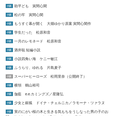
助平ども 寅間心閑
小説
松の牢 寅間心閑
小説
もうすぐ幕が開く 大畑ゆかり原案 寅間心閑作
小説
学生だった 松原和音
小説
一月のレモネード 松原和音
小説
酒井聡 短編小説
小説
小説四角い海 ケニー敏江
小説
ふうらり、ゆれる 片島麦子
小説
スーパーヒーローズ 松岡里奈（公開終了）
小説
横領 鶴山裕司
小説
伽藍 e.e.カミングズ／星隆弘
小説
少女と銀狐 ドイナ・チェルニカ／ラモーナ・ツァラヌ
小説
実のにがい桜の木と生きる気もちをうしなった男の子のお
小説