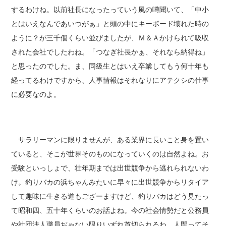
するわけね。以前社長になったっていう風の噂聞いて、「中小
とはいえなんであいつがぁ」と頭の中にキーボード壊れた時の
ように？が三千個くらい並びましたが、Ｍ＆Ａかけられて吸収
された会社でしたわね。「つなぎ社長かぁ、それなら納得ね」
と思ったのでした。ま、同級生とはいえ卒業してもう何十年も
経ってるわけですから、人事情報はそれなりにアテクシの仕事
に必要なのよ。
サラリーマンに限りませんが、ある業界に長いこと身を置い
ていると、そこが世界そのものになっていくのは自然よね。お
受験といっしょで、壮年期までは出世競争から逃れられないわ
け。釣りバカの浜ちゃんみたいに早々に出世競争からリタイア
して趣味に生きる道もござーますけど、釣りバカはどう見たっ
て昭和四、五十年くらいのお話よね。今の社会情勢だと公務員
や社団法人職員ぢゃない限りいずれ首切られるわ。人間ってそ