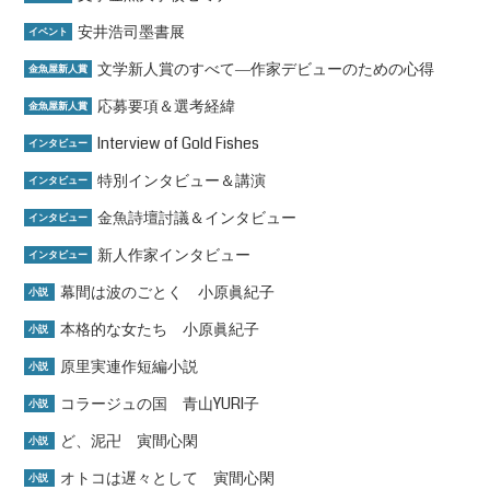
安井浩司墨書展
イベント
文学新人賞のすべて―作家デビューのための心得
金魚屋新人賞
応募要項＆選考経緯
金魚屋新人賞
Interview of Gold Fishes
インタビュー
特別インタビュー＆講演
インタビュー
金魚詩壇討議＆インタビュー
インタビュー
新人作家インタビュー
インタビュー
幕間は波のごとく 小原眞紀子
小説
本格的な女たち 小原眞紀子
小説
原里実連作短編小説
小説
コラージュの国 青山YURI子
小説
ど、泥卍 寅間心閑
小説
オトコは遅々として 寅間心閑
小説