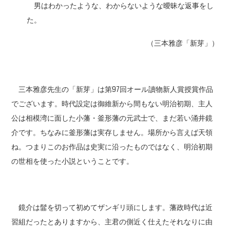
男はわかったような、わからないような曖昧な返事をし
た。
（三本雅彦「新芽」）
三本雅彦先生の「新芽」は第97回オール讀物新人賞授賞作品
でございます。時代設定は御維新から間もない明治初期、主人
公は相模湾に面した小藩・釜形藩の元武士で、まだ若い涌井鏡
介です。ちなみに釜形藩は実存しません。場所から言えば天領
ね。つまりこのお作品は史実に沿ったものではなく、明治初期
の世相を使った小説ということです。
鏡介は髷を切って初めてザンギリ頭にします。藩政時代は近
習組だったとありますから、主君の側近く仕えたそれなりに由