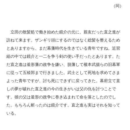
（同）
立田の散髪処で働き始めた鏡介の元に、親友だった直之進が
訪ねて来ます。ザンギリ頭にするのではなく総髪を整えるため
とありますから、まだ幕藩時代を生きている青年ですね。近習
組の中では鏡介と一二を争う剣の使い手だったとあります。た
だ直之進は釜形藩の政争を嫌い、脱藩して榎本武揚らの旧幕軍
に従って五稜郭まで行きました。武士として死地を求めてさま
よった青年ですが、討ち死にできずに戻ってきた。幕府立て直
しの夢が破れた直之進の今の生きがいは父の仇を討つことで
す。彼の父は釜形の政争に巻き込まれて命を落としたのでし
た。もちろん斬ったのは鏡介です。直之進も実はそれを知って
いる。