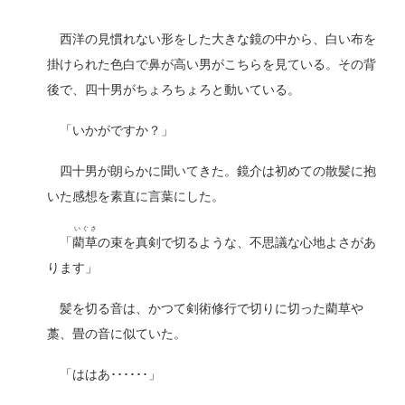
西洋の見慣れない形をした大きな鏡の中から、白い布を
掛けられた色白で鼻が高い男がこちらを見ている。その背
後で、四十男がちょろちょろと動いている。
「いかがですか？」
四十男が朗らかに聞いてきた。鏡介は初めての散髪に抱
いた感想を素直に言葉にした。
いぐさ
「
藺草
の束を真剣で切るような、不思議な心地よさがあ
ります」
髪を切る音は、かつて剣術修行で切りに切った藺草や
藁、畳の音に似ていた。
「ははあ･･････」