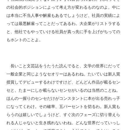
の社会的ポジションによって考え方が変わるものなのよ。中に
は本当に不当人事や解雇もあるでしょうけど、社員の実績によ
っては最悪解雇ってことだってあるわ。大企業がリストラする
と、他社でもやっていける社員が真っ先に手を上げがちっての
もホントのことよ。
長いこと文芸誌をうたうた読んでると、文学の世界にだって
一般企業と同じようなセオリーはあるわね。たいていは新人賞
授賞してデビューするわけですけど、どんどん作品が載るセン
セと、たまーにしか載らないセンセがいるのは当然のことね。
ほんの一握りのセンセだけがコンスタントに本が出る売れっ子
になってくわけ。その確率、五パーセントを切るわ。新人賞も
らうのは嬉しいでしょうけど、すぐ次のフェーズに切り替えら
れる人じゃないと生き残れないわね。どんな世界だっていっし