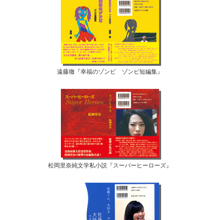
遠藤徹『幸福のゾンビ ゾンビ短編集』
松岡里奈純文学私小説『スーパーヒーローズ』