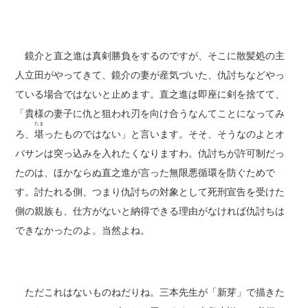
鏡介と直之進は真剣勝負をするのですが、そこに散髪処の主
人立田がやってきて、鏡介の妻が産気づいた、仇討ちなどやっ
ている場合ではないと止めます。直之進は即座に剣を捨てて、
「貴様の妻子に仇と狙われ刃を向け合うなんてことになってみ
たま
ろ、
堪
ったものではない」と言います。そそ、そうなのよとオ
バサンは突っ込みを入れたくなりますわ。仇討ちが許可制だっ
たのは、ほかならぬ直之進が言った無限悪循環を防ぐためで
す。討たれる側、つまり仇討ちの対象として死刑宣告を受けた
側の親族も、仕方がないと納得できる理由がなければ仇討ちは
できなかったのよ。当然よね。
ただこれはないものねだりね。三本先生が「新芽」で描きた