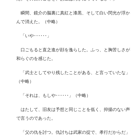
瞬間、鏡介の脳裏に真紅と漆黒、そして白い閃光が浮か
んで消えた。（中略）
「いや･･････」
口ごもると直之進が顔を逸らした。ふっ、と胸苦しさが
和らぐのを感じた。
「武士としてやり残したことがある、と言っていたな」
（中略）
「それは、もしや･･････」（中略）
はたして、旧友は予想と同じことを低く、抑揚のない声
で言うのであった。
「父の仇を討つ。仇討ちは武家の掟で、孝行だからだ」