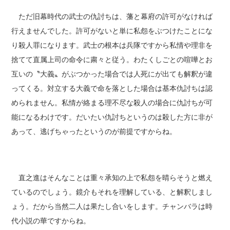
ただ旧幕時代の武士の仇討ちは、藩と幕府の許可がなければ
行えませんでした。許可がないと単に私怨をぶつけたことにな
り殺人罪になります。武士の根本は兵隊ですから私情や理非を
捨てて直属上司の命令に粛々と従う。わたくしごとの喧嘩とお
互いの〝大義〟がぶつかった場合では人死にが出ても解釈が違
ってくる。対立する大義で命を落とした場合は基本仇討ちは認
められません。私情が絡まる理不尽な殺人の場合に仇討ちが可
能になるわけです。だいたい仇討ちというのは殺した方に非が
あって、逃げちゃったというのが前提ですからね。
直之進はそんなことは重々承知の上で私怨を晴らそうと燃え
ているのでしょう。鏡介もそれを理解している、と解釈しまし
ょう。だから当然二人は果たし合いをします。チャンバラは時
代小説の華ですからね。