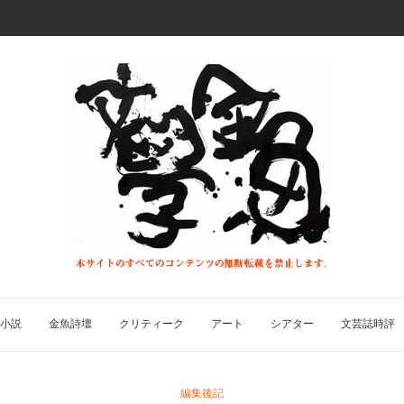
小説
金魚詩壇
クリティーク
アート
シアター
文芸誌時評
編集後記