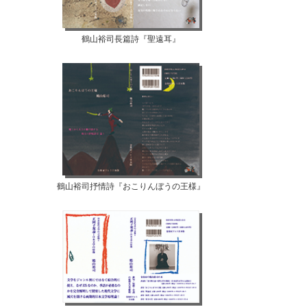
鶴山裕司長篇詩『聖遠耳』
鶴山裕司抒情詩『おこりんぼうの王様』