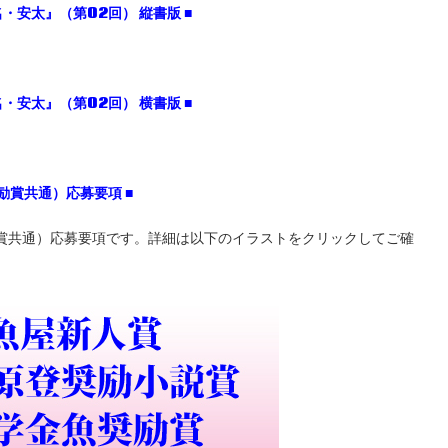
・安太』（第02
回）
縦書版 ■
・安太』（第02
回）
横書版 ■
励賞共通）応募要項
■
励賞共通）応募要項です。詳細は以下のイラストをクリックしてご確