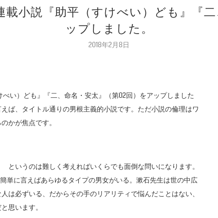
の連載小説『助平（すけべい）ども』『二
ップしました。
2018年2月8日
けべい）ども』『二、命名・安太』（第02回）をアップしました
言えば、タイトル通りの男根主義的小説です。ただ小説の倫理はワ
るのかが焦点です。
？ というのは難しく考えればいくらでも面倒な問いになります。
ね。簡単に言えばあらゆるタイプの男女がいる。漱石先生は世の中広
な人は必ずいる、だからその手のリアリティで悩んだことはない、
だと思います。