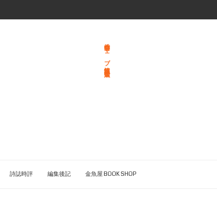
総合文学ウェブ情報誌 文学金魚
詩誌時評
編集後記
金魚屋 BOOK SHOP