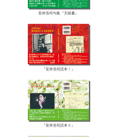
安井浩司句集『天獄書』
『安井浩司読本Ⅰ』
『安井浩司読本Ⅱ』