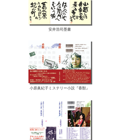
安井浩司墨書
小原眞紀子ミステリー小説『香獣』