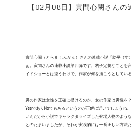
【02月08日】寅間心閑さん
寅間心閑（とらま しんかん）さんの連載小説『助平（す
ぁ。寅間さんの連載小説第四弾です。杓子定規なことを
イドショーとは違うわけで、作家が何を描こうとしてい
男の作家は女性を正確に描けるのか、女の作家は男性を
YesでありNoでもあるというのが正解に近いでしょう
いんだから小説でキャラクタライズした登場人物のよう
とのたまいましたが、それが実践的には一番正しい方法