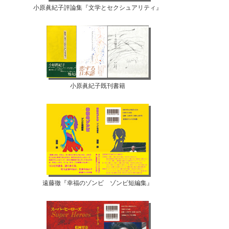
小原眞紀子評論集『文学とセクシュアリティ』
小原眞紀子既刊書籍
遠藤徹『幸福のゾンビ ゾンビ短編集』