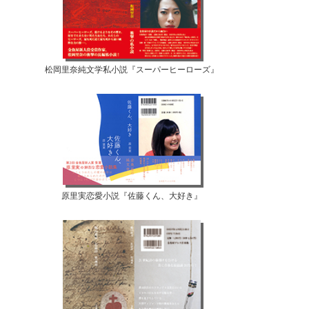
松岡里奈純文学私小説『スーパーヒーローズ』
原里実恋愛小説『佐藤くん、大好き』