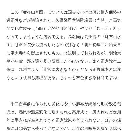
この『麻布山水図』については国会でその出所と購入価格の
適正性などが議論された。矢野隆司衆議院議員（当時）と高塩
至文化庁次長（当時）とのやりとりは、やはり「むふふ」とう
なってしまうような内容である。高塩氏は九州博の『麻布山水
図』は正倉院から流出したものではなく「明治初年に明治天皇
に東大寺から献上されたもの」と説明しておられるが、明治天
皇から貨一郎が譲り受け所蔵したわけがない。また正倉院本二
張は、九州本より「非常に大きなもの」だから正倉院本とは違
うという説明も無理がある。ちょっと灰色すぎる答弁ですね。
千二百年前に作られた劣化しやすい麻布が綺麗な形で残る環
境は、湿気や温度変化に耐えられる高床式で、風入れなど定期
的に手入れが為されてきた正倉院以外考えられない。ほかの場
所には類品すら残っていないのだ。現存の四帳を図版で見比べ