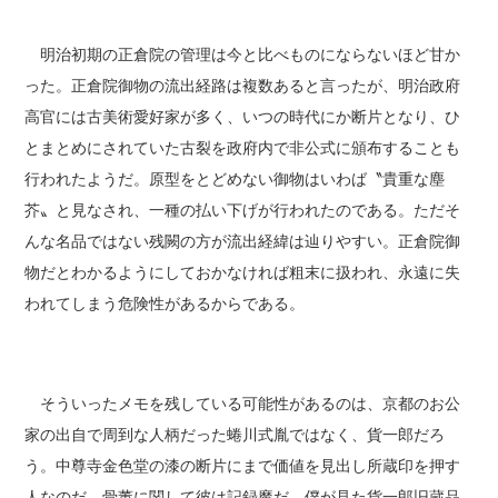
明治初期の正倉院の管理は今と比べものにならないほど甘か
った。正倉院御物の流出経路は複数あると言ったが、明治政府
高官には古美術愛好家が多く、いつの時代にか断片となり、ひ
とまとめにされていた古裂を政府内で非公式に頒布することも
行われたようだ。原型をとどめない御物はいわば〝貴重な塵
芥〟と見なされ、一種の払い下げが行われたのである。ただそ
んな名品ではない残闕の方が流出経緯は辿りやすい。正倉院御
物だとわかるようにしておかなければ粗末に扱われ、永遠に失
われてしまう危険性があるからである。
そういったメモを残している可能性があるのは、京都のお公
家の出自で周到な人柄だった蜷川式胤ではなく、貨一郎だろ
う。中尊寺金色堂の漆の断片にまで価値を見出し所蔵印を押す
人なのだ。骨董に関して彼は記録魔だ。僕が見た貨一郎旧蔵品