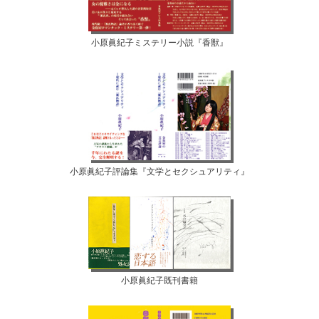
小原眞紀子ミステリー小説『香獣』
小原眞紀子評論集『文学とセクシュアリティ』
小原眞紀子既刊書籍