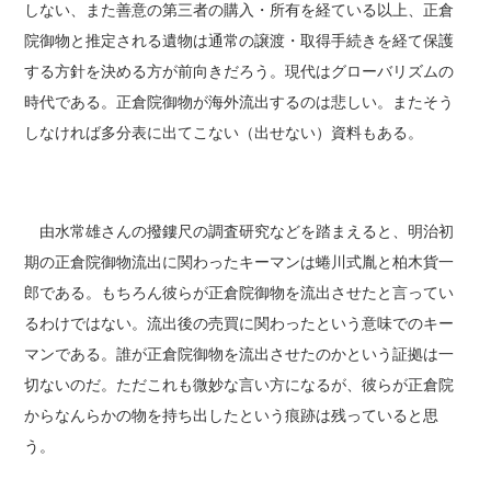
しない、また善意の第三者の購入・所有を経ている以上、正倉
院御物と推定される遺物は通常の譲渡・取得手続きを経て保護
する方針を決める方が前向きだろう。現代はグローバリズムの
時代である。正倉院御物が海外流出するのは悲しい。またそう
しなければ多分表に出てこない（出せない）資料もある。
由水常雄さんの撥鏤尺の調査研究などを踏まえると、明治初
期の正倉院御物流出に関わったキーマンは蜷川式胤と柏木貨一
郎である。もちろん彼らが正倉院御物を流出させたと言ってい
るわけではない。流出後の売買に関わったという意味でのキー
マンである。誰が正倉院御物を流出させたのかという証拠は一
切ないのだ。ただこれも微妙な言い方になるが、彼らが正倉院
からなんらかの物を持ち出したという痕跡は残っていると思
う。