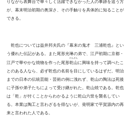
りながら表舞台で華々しく活躍できなかった人の事跡を追う方
が、幕末明治初期の奥深さ、その手触りを具体的に知ることが
できる。
乾也については益井邦夫氏の『幕末の鬼才 三浦乾也』とい
う優れた伝記がある。また尾形光琳の弟で、江戸初期に京都・
けんざん
江戸で華やかな焼物を作った尾形
乾山
に興味を持って調べたこ
とのある人なら、必ず乾也の名前を目にしているはずだ。明治
までの日本の伝統芸能・芸術の例に洩れず、乾山の陶法は死後
に子孫や弟子たちによって受け継がれた。乾山焼である。乾也
は「乾」が付くことからわかるように乾山六世を襲名してい
る。本業は陶工と言わざるを得ないが、発明家で平賀源内の再
来と言われた人である。