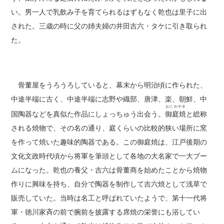
い。男一人で乳飲み子を育てられるはずもなく乾也は里子に出
された。三歳の時に父の姉夫婦の井田吉六・タケに引き取られ
た。
骨董屋をうろうろしていると、幕末から明治頃に作られた、
中途半端に古く、中途半端に志野や織部、唐津、楽、朝鮮、中
おにわやき
国陶器などを真似た作品にしょっちゅう出会う。
御庭焼
と総称
される焼物で、その名の通り、庭くらいの比較的狭い場所に窯
を作って焼いた趣味的陶器である。この御庭焼は、江戸後期の
文化文政時代頃から将軍を筆頭として各地の大名家で一大ブー
ムになった。乾也の養父・吉六は骨董商を始めたことから焼物
作りに興味を持ち、自分で陶器を制作して吉六焼として浅草で
販売していた。当時は名工と呼ばれていたようで、第十一代将
軍・徳川家斉の前で腕前を披露する席焼の栄誉にも浴してい