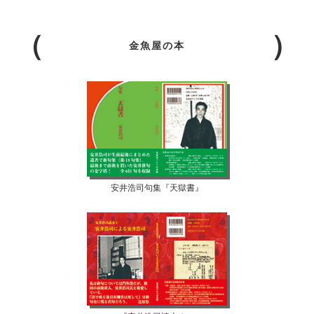
金魚屋の本
安井浩司句集『天獄書』