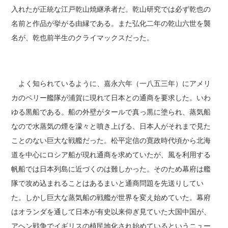
入れたが正統な江戸乾山焼継承者だ。乾山研究では必ず乾也の
名前と作品が挙がる由縁である。また弘化二年の乾山六世を襲
名が、乾也前半生のクライマックスだった。
よく知られているように、嘉永六年（一八五三年）にアメリ
カのペリー艦隊が浦賀に現れて日本との通商を要求した。いわ
ゆる黒船である。船の外壁がタールで真っ黒に塗られ、蒸気船
なので水蒸気の煙を濛々と噴き上げる、日本人がそれまで見た
ことのない巨大な戦艦だった。松平定信の寛政時代頃から北海
道を中心にロシア船が現れ通商を求めていたが、風を利用する
帆船では日本列島に近づくのは難しかった。そのため幕府は艦
隊で攻め込まれることはあるまいと通商問題を先送りしてい
た。しかし巨大な蒸気船の戦艦が世界を変え始めていた。幕府
はオランダを通して日本が有史以来仰ぎ見ていた大国中国が、
アヘン戦争でイギリスの植民地化され始めているというニュー