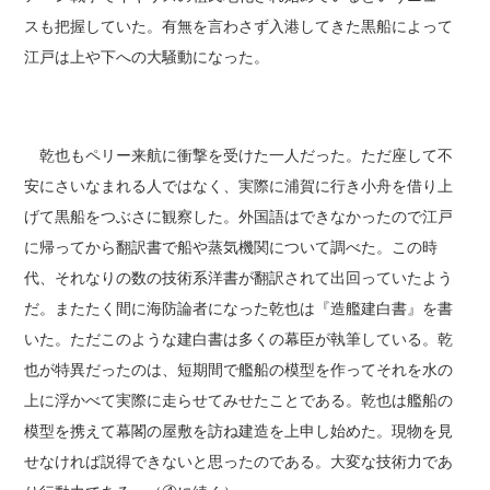
スも把握していた。有無を言わさず入港してきた黒船によって
江戸は上や下への大騒動になった。
乾也もペリー来航に衝撃を受けた一人だった。ただ座して不
安にさいなまれる人ではなく、実際に浦賀に行き小舟を借り上
げて黒船をつぶさに観察した。外国語はできなかったので江戸
に帰ってから翻訳書で船や蒸気機関について調べた。この時
代、それなりの数の技術系洋書が翻訳されて出回っていたよう
だ。またたく間に海防論者になった乾也は『造艦建白書』を書
いた。ただこのような建白書は多くの幕臣が執筆している。乾
也が特異だったのは、短期間で艦船の模型を作ってそれを水の
上に浮かべて実際に走らせてみせたことである。乾也は艦船の
模型を携えて幕閣の屋敷を訪ね建造を上申し始めた。現物を見
せなければ説得できないと思ったのである。大変な技術力であ