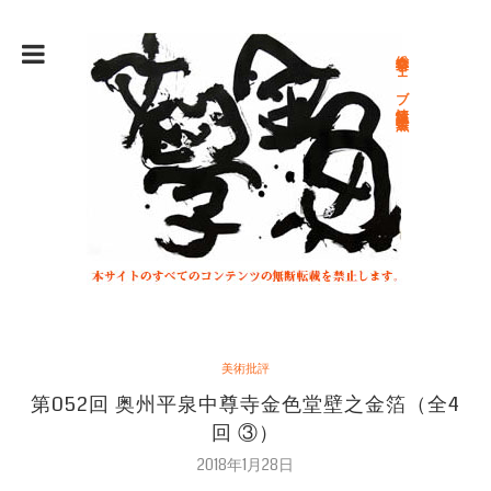
総合文学ウェブ情報誌 文学金魚
美術批評
第052回 奥州平泉中尊寺金色堂壁之金箔（全4
回 ③）
2018年1月28日