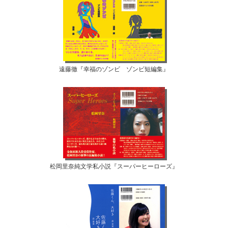
遠藤徹『幸福のゾンビ ゾンビ短編集』
松岡里奈純文学私小説『スーパーヒーローズ』