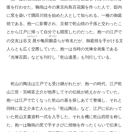
復を行わせた。鞠塢は今の東京向島百花園を作った人で、邸内
に窯を築いて隅田川焼を始めた人として知られる。一種の御庭
焼である。抱一に影響され、京都で乾山焼の子孫と交わったこ
とから江戸に帰って自分でも開窯したのだった。抱一の江戸で
ぶんちょう
ぼうさい
の交友は谷
文晁
や亀田
鵬斎
らが有名だが、御庭焼を手がける文
人らとも広く交際していた。抱一は当時の光琳全画集である
『光琳百図』などを刊行し『乾山遺墨』も刊行している。
乾山の陶法は江戸でも受け継がれたが、抱一の時代、江戸乾
山三世・宮崎富之介が他界してその伝統が絶えかかっていた。
抱一は江戸で亡くなった乾山の墓を探しあてて整備し、それと
同時に富之介未亡人らから『乾山陶法』など、江戸に伝わって
いた乾山文書資料一式を入手した。それを機に乾山四世を称し
た。抱一は鞠塢の窯で手すさびに焼物を作ったくらいで伝来し