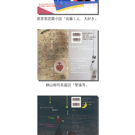
原里実恋愛小説『佐藤くん、大好き』
鶴山裕司長篇詩『聖遠耳』