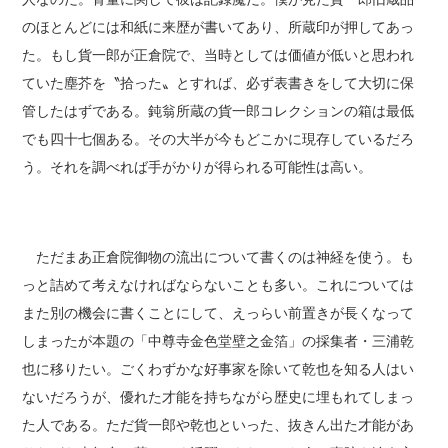
のほとんどには和紙に来歴が書いてあり、所蔵印が押してあっ
た。もし貨一郎が正倉院で、当時としては価値が低いと思われ
ていた塵芥を〝拾った〟とすれば、必ず表書きをして大切に保
管したはずである。鈍翁所蔵の貨一郎コレクションの箱は最低
でも四十七個ある。その大半が今もどこかに現存しているだろ
う。それを調べれば手がかりが得られる可能性は高い。
ただまあ正倉院御物の流出について書くのは神経を使う。も
っと詰めて考えなければならないことも多い。これについては
また別の機会に書くことにして、えっらい前置きが長くなって
しまったが本題の「中尊寺金色堂壁之金箔」の採集者・三浦乾
也に移りたい。ごくわずかな好事家を除いて乾也を知る人はい
ないだろうが、優れた才能を持ちながら歴史に埋もれてしまっ
た人である。ただ貨一郎や乾也といった、抜きん出た才能があ