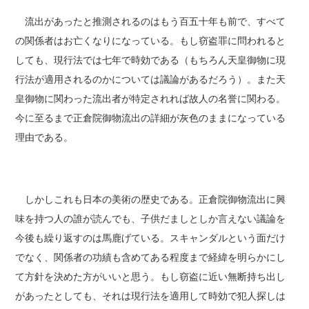
流出があったと推測されるのはもう百五十年も前で、すべて
の関係者はお亡くなりになっている。もし窃盗罪に問われると
しても、現行法では七年で時効である（もちろん天皇御物に現
行法が適用されるのかについては議論があるだろう）。また天
皇御物に関わった流出者が特定されれば故人の名誉に関わる。
今に至るまで正倉院御物流出の詳細が灰色のままになっている
理由である。
しかしこれも日本の美術の歴史である。正倉院御物流出に興
味を持つ人の誰が読んでも、子供だましとしか言えない議論を
今後も繰り返すのは馬鹿げている。スキャンダルという面だけ
でなく、関係者の功績も含めてある程度まで経緯を明らかにし
て方針を決めた方がいいと思う。もし窃盗に近い無断持ち出し
があったとしても、それは現行法を適用して時効で犯人探しは