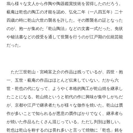
塢ら様々な文人から作陶や陶器鑑賞技術を習得したのだろう。
藐庵は乾也の陶工の才能を認め、弘化二年（一八四五年）二十
四歳の時に乾山六世の襲名を許した。その際襲名の証となった
のが、抱一が集めた『乾山陶法』などの文書一式だった。免状
や秘法書などの授受を通して世襲を行うのが江戸期の伝統芸能
だった。
ただ三世乾山・宮崎富之介の作品は残っているが、四世・抱
一、五世・藐庵の作品はほとんど伝来していない。だから六
世・乾也の代になって、ようやく本格的陶工が乾山焼を継承し
たことになる。乾山焼というと初代の作に興味が集中しがちだ
が、京都や江戸で継承者たちが様々な倣作を焼いた。乾山は贋
作が多いことで知られるが悪意の贋作ばかりでなく、継承者ら
が焼いた作品もたくさん混じっている。ただし判別は難しい。
乾也は乾山を称するのは畏れ多いと言って焼物に「乾也」銘を