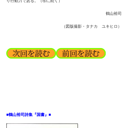
り行動力である。（④に続く）
鶴山裕司
（図版撮影・タナカ ユキヒロ）
■鶴山裕司詩集『国書』■