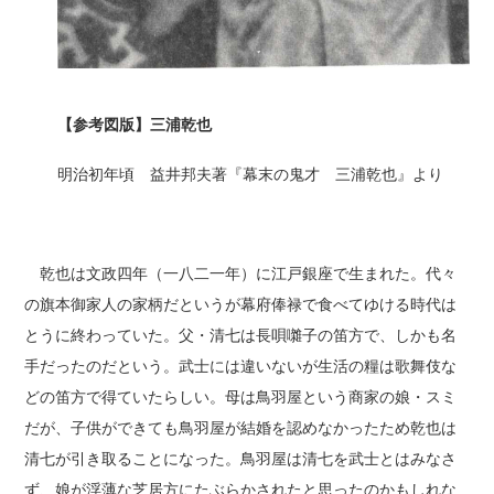
【参考図版】三浦乾也
明治初年頃 益井邦夫著『幕末の鬼才 三浦乾也』より
乾也は文政四年（一八二一年）に江戸銀座で生まれた。代々
の旗本御家人の家柄だというが幕府俸禄で食べてゆける時代は
とうに終わっていた。父・清七は長唄囃子の笛方で、しかも名
手だったのだという。武士には違いないが生活の糧は歌舞伎な
どの笛方で得ていたらしい。母は鳥羽屋という商家の娘・スミ
だが、子供ができても鳥羽屋が結婚を認めなかったため乾也は
清七が引き取ることになった。鳥羽屋は清七を武士とはみなさ
ず、娘が浮薄な芝居方にたぶらかされたと思ったのかもしれな