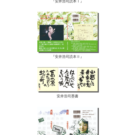
『安井浩司読本Ⅰ』
『安井浩司読本Ⅱ』
安井浩司墨書