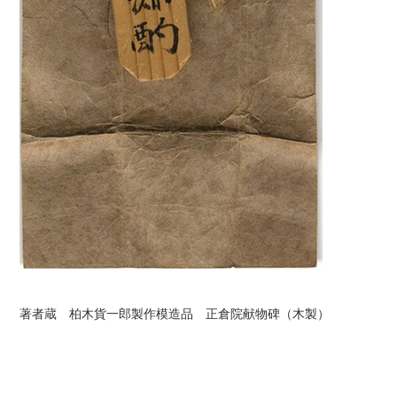
著者蔵 柏木貨一郎製作模造品 正倉院献物碑（木製）