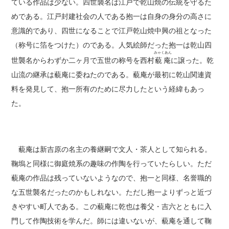
ている作品は少ない。四世襲名は江戸で乾山焼の伝統を守るた
めである。江戸封建社会の人である抱一は自身の身分の高さに
意識的であり、四世になることで江戸乾山焼中興の祖となった
（称号に箔をつけた）のである。人気絵師だった抱一は乾山四
みゃくあん
世襲名からわずか二ヶ月で五世の称号を西村
藐庵
に譲った。乾
山流の継承は藐庵に委ねたのである。藐庵が最初に乾山関連資
料を発見して、抱一所有のために尽力したという経緯もあっ
た。
藐庵は新吉原の名主の養継嗣で文人・茶人として知られる。
鞠塢と同様に御庭焼系の趣味の作陶を行っていたらしい。ただ
藐庵の作品は残っていないようなので、抱一と同様、名誉職的
な五世襲名だったのかもしれない。ただし抱一よりずっと近づ
きやすい町人である。この藐庵に乾也は養父・吉六とともに入
門して作陶技術を学んだ。師には違いないが、藐庵を通して鞠