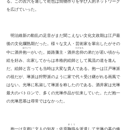
る。この吉六を通して乾也は焼物作りを学び人的ネットワーク
を広げていった。
明治維新の動乱の足音がまだ聞こえない文化文政期は江戸最
後の文化爛熟期だった。様々な文人・芸術家を輩出したがその
ほういつ
ただもち
中に酒井
抱一
がいた。姫路藩主・酒井
忠仰
の弟だが若い頃から
絵を好み、出家してからは本格的絵師として風流の道を進ん
だ。絵師と言っても当時は大変な貴人である。抱一は江戸琳派
の祖だが、琳派は狩野派のように家で代々受け継がれる画風で
はない。光琳に私淑して琳派を称したのである。酒井家は光琳
最大のパトロンで、多くの光琳作品が伝来していた。ただ抱一
の光琳思慕は尋常ではなかった。
きくう
抱一は京都に文人の知友・佐原
鞠塢
を派遣して光琳の墓の修