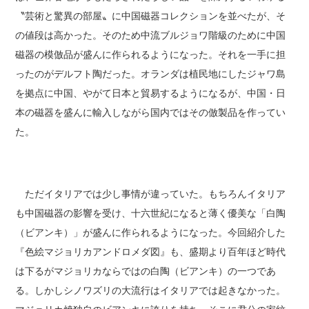
〝芸術と驚異の部屋〟に中国磁器コレクションを並べたが、そ
の値段は高かった。そのため中流ブルジョワ階級のために中国
磁器の模倣品が盛んに作られるようになった。それを一手に担
ったのがデルフト陶だった。オランダは植民地にしたジャワ島
を拠点に中国、やがて日本と貿易するようになるが、中国・日
本の磁器を盛んに輸入しながら国内ではその倣製品を作ってい
た。
ただイタリアでは少し事情が違っていた。もちろんイタリア
も中国磁器の影響を受け、十六世紀になると薄く優美な「白陶
（ビアンキ）」が盛んに作られるようになった。今回紹介した
『色絵マジョリカアンドロメダ図』も、盛期より百年ほど時代
は下るがマジョリカならではの白陶（ビアンキ）の一つであ
る。しかしシノワズリの大流行はイタリアでは起きなかった。