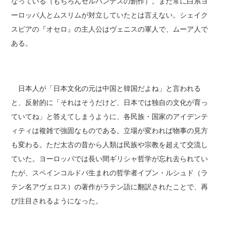
なっている（もちろんセルバンテスの創作）。また常に白系ヨ
ーロッパ人とムスリムが対立していたとは言えない。シェイク
スピアの『オセロ』の主人公はヴェニスの軍人で、ムーア人で
ある。
日本人が「日本文化の元は中国と韓国だよね」と言われる
と、反射的に「それはそうだけど、日本では独自の文化が育っ
ていてね」と答えてしまうように、各民族・国家のアイデンテ
ィティは複雑で強固なものである。立場が変われば物事の見方
も変わる。ただ太古の昔から人類は民族や宗教を超えて交流し
ていた。ヨーロッパでは長い間ギリシャ哲学が忘れ去られてい
たが、スペインコルドバ生まれの哲学者イブン・ルシュド（ラ
テン名アヴェロス）の著作がラテン語に翻訳されたことで、再
び注目されるようになった。