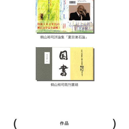
鶴山裕司評論集『夏目漱石論』
鶴山裕司既刊書籍
作品