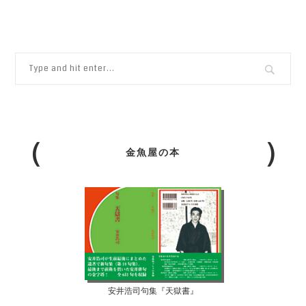
金魚屋の本
安井浩司句集『天獄書』