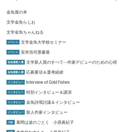
金魚屋の本
文学金魚らじお
文学金魚ちゃんねる
文学金魚大学校セミナー
イベント
安井浩司墨書展
イベント
文学新人賞のすべて―作家デビューのための心得
金魚屋新人賞
応募要項＆選考経緯
金魚屋新人賞
Interview of Gold Fishes
インタビュー
特別インタビュー＆講演
インタビュー
金魚詩壇討議＆インタビュー
インタビュー
新人作家インタビュー
インタビュー
幕間は波のごとく 小原眞紀子
小説