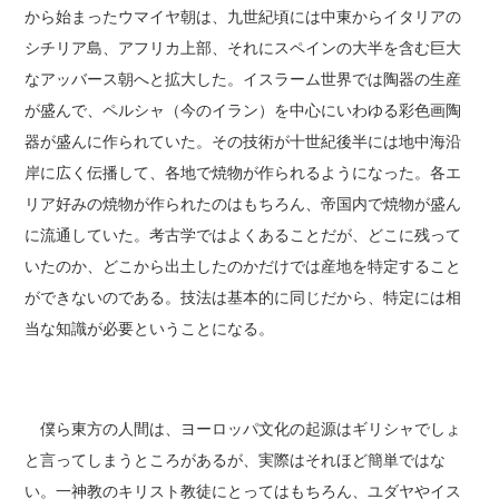
から始まったウマイヤ朝は、九世紀頃には中東からイタリアの
シチリア島、アフリカ上部、それにスペインの大半を含む巨大
なアッバース朝へと拡大した。イスラーム世界では陶器の生産
が盛んで、ペルシャ（今のイラン）を中心にいわゆる彩色画陶
器が盛んに作られていた。その技術が十世紀後半には地中海沿
岸に広く伝播して、各地で焼物が作られるようになった。各エ
リア好みの焼物が作られたのはもちろん、帝国内で焼物が盛ん
に流通していた。考古学ではよくあることだが、どこに残って
いたのか、どこから出土したのかだけでは産地を特定すること
ができないのである。技法は基本的に同じだから、特定には相
当な知識が必要ということになる。
僕ら東方の人間は、ヨーロッパ文化の起源はギリシャでしょ
と言ってしまうところがあるが、実際はそれほど簡単ではな
い。一神教のキリスト教徒にとってはもちろん、ユダヤやイス