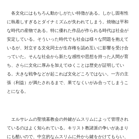
各文化にはもちろん動かしがたい特徴がある。しかし固有性
に執着しすぎるとダイナミズムが失われてしまう。焼物は平和
な時代の産物である。特に優れた作品が作られる時代は社会が
安定している。そういった時代でも社会は様々な問題を抱えて
いるが、対立する文化同士が生存権を認め互いに影響を受け合
っていた。そんな社会から新たな感性や思想を持った人間が育
ち、さらに文化に厚みを加えてゆくことは歴史が証明してい
る。大きな戦争などが起これば文化どころではない。一方の主
張（利益）が満たされるまで、果てなくいがみ合ってしまうこ
とになる。
エルサレムの聖墳墓教会の外鍵がムスリムによって管理され
ているのはよく知られている。キリスト教諸派の争いがあまり
にも酷いので、中立的なムスリムに外から鍵をかけてもらい、