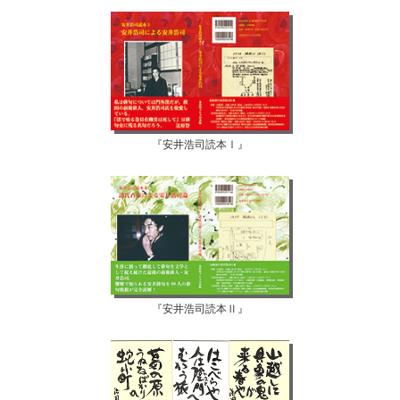
『安井浩司読本Ⅰ』
『安井浩司読本Ⅱ』