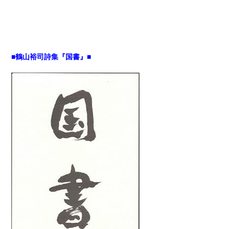
■鶴山裕司詩集『国書』■