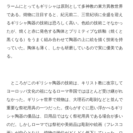
ラームにとってもギリシャは原則として多神教の東方異教世界
である。焼物に注目すると、紀元前二、三世紀頃に全盛を迎え
るギリシャ陶器の技術は恐ろしく高い。色絵の技術こそなかっ
たが、焼くと赤に発色する陶体とプリミティブな鉄釉（焼くと
黒くなる）をうまく組み合わせて陶器の上に絵を描く技術を持
っていた。陶体も薄く、しかも研磨しているので実に優美であ
る。
ところがこのギリシャ陶器の技術は、キリスト教に改宗して
ヨーロッパ文化の祖になるローマ帝国ではほとんど受け継がれ
なかった。ギリシャ世界で焼物は、大理石の彫刻などと並んで
重要な祭祀用具の一つだった。僕らがすぐに思い浮かべるギリ
シャ陶器の優品は、日用品ではなく祭祀用具である場合が多い
のだ。しかしローマでは祭祀や美術品は彫刻や絵画（フレスコ
画）が中心となり、焼物の地位がどんどん低下していった。ロ