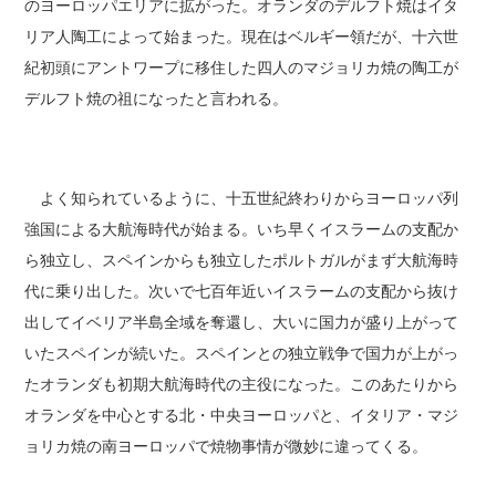
のヨーロッパエリアに拡がった。オランダのデルフト焼はイタ
リア人陶工によって始まった。現在はベルギー領だが、十六世
紀初頭にアントワープに移住した四人のマジョリカ焼の陶工が
デルフト焼の祖になったと言われる。
よく知られているように、十五世紀終わりからヨーロッパ列
強国による大航海時代が始まる。いち早くイスラームの支配か
ら独立し、スペインからも独立したポルトガルがまず大航海時
代に乗り出した。次いで七百年近いイスラームの支配から抜け
出してイベリア半島全域を奪還し、大いに国力が盛り上がって
いたスペインが続いた。スペインとの独立戦争で国力が上がっ
たオランダも初期大航海時代の主役になった。このあたりから
オランダを中心とする北・中央ヨーロッパと、イタリア・マジ
ョリカ焼の南ヨーロッパで焼物事情が微妙に違ってくる。