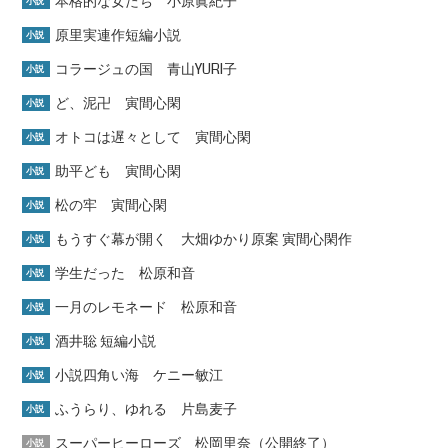
本格的な女たち 小原眞紀子
小説
原里実連作短編小説
小説
コラージュの国 青山YURI子
小説
ど、泥卍 寅間心閑
小説
オトコは遅々として 寅間心閑
小説
助平ども 寅間心閑
小説
松の牢 寅間心閑
小説
もうすぐ幕が開く 大畑ゆかり原案 寅間心閑作
小説
学生だった 松原和音
小説
一月のレモネード 松原和音
小説
酒井聡 短編小説
小説
小説四角い海 ケニー敏江
小説
ふうらり、ゆれる 片島麦子
小説
スーパーヒーローズ 松岡里奈（公開終了）
小説