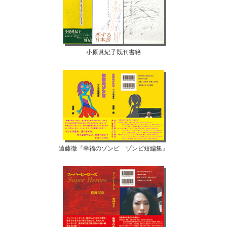
小原眞紀子既刊書籍
遠藤徹『幸福のゾンビ ゾンビ短編集』