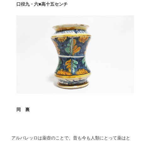
口径九・六×
高十五センチ
同 裏
アルバレッロは薬壺のことで、昔も今も人類にとって薬はと