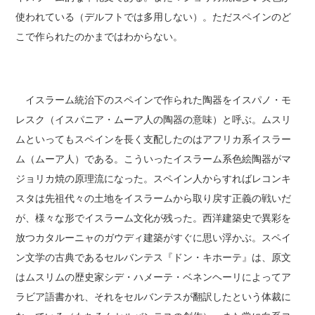
使われている（デルフトでは多用しない）。ただスペインのど
こで作られたのかまではわからない。
イスラーム統治下のスペインで作られた陶器をイスパノ・モ
レスク（イスパニア・ムーア人の陶器の意味）と呼ぶ。ムスリ
ムといってもスペインを長く支配したのはアフリカ系イスラー
ム（ムーア人）である。こういったイスラーム系色絵陶器がマ
ジョリカ焼の原理流になった。スペイン人からすればレコンキ
スタは先祖代々の土地をイスラームから取り戻す正義の戦いだ
が、様々な形でイスラーム文化が残った。西洋建築史で異彩を
放つカタルーニャのガウディ建築がすぐに思い浮かぶ。スペイ
ン文学の古典であるセルバンテス『ドン・キホーテ』は、原文
はムスリムの歴史家シデ・ハメーテ・ベネンヘーリによってア
ラビア語書かれ、それをセルバンテスが翻訳したという体裁に