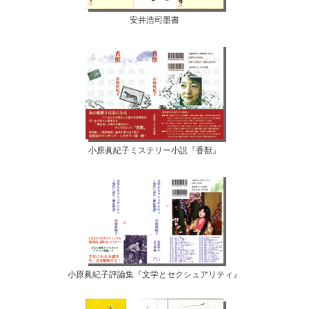
安井浩司墨書
小原眞紀子ミステリー小説『香獣』
小原眞紀子評論集『文学とセクシュアリティ』