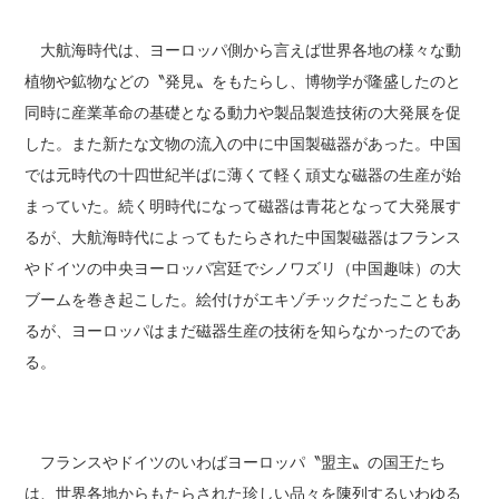
大航海時代は、ヨーロッパ側から言えば世界各地の様々な動
植物や鉱物などの〝発見〟をもたらし、博物学が隆盛したのと
同時に産業革命の基礎となる動力や製品製造技術の大発展を促
した。また新たな文物の流入の中に中国製磁器があった。中国
では元時代の十四世紀半ばに薄くて軽く頑丈な磁器の生産が始
まっていた。続く明時代になって磁器は青花となって大発展す
るが、大航海時代によってもたらされた中国製磁器はフランス
やドイツの中央ヨーロッパ宮廷でシノワズリ（中国趣味）の大
ブームを巻き起こした。絵付けがエキゾチックだったこともあ
るが、ヨーロッパはまだ磁器生産の技術を知らなかったのであ
る。
フランスやドイツのいわばヨーロッパ〝盟主〟の国王たち
は、世界各地からもたらされた珍しい品々を陳列するいわゆる