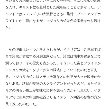
マジョリカ焼独自のビアンキに誇りを持ち、そこに君公の家紋
を入れ、キリスト教を題材とした絵を描くことが多かった。デ
ルフトではシノワズリの大流行とともに染付（ブルーアンドホ
ワイト）が主流になるが、マジョリカ焼は色絵陶器を作り続け
た。
その理由はいくつか考えられるが、イタリアは十九世紀半ば
まで諸侯が群居する分裂国家だった。諸侯は地中海貿易などで
潤っており、その歴史も古かった。そういった富とプライドが
マジョリカ焼をイタリア独自の様式にしていったのだと言え
る。マジョリカ焼にはメディチ家などの紋章が入った陶器がか
なりある。諸侯が焼物の大クライアントだったのだ。またイタ
リアの明るい風土が地味な染付を嫌ったのかもしれない。イタ
リアでは新興の中国陶磁器よりもイスラーム陶器の影響の方が
長く残ったのだった。