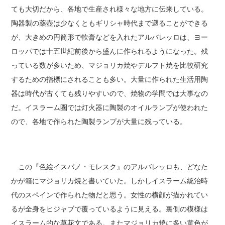
ても大切だから、各地で生産され様々な地方に伝来している。
陶器製の薬壺は少なくともギリシャ時代まで遡ることができる
が、大きめの円筒形で軟膏などを入れたアルバレッロは、ヨー
ロッパでは十五世紀前後から盛んに作られるようになった。残
っている数が多いため、マジョリカ焼やデルフト焼を比較研究
するための指標にされることも多い。大量に作られた生活用陶
器は時代が古くても残りやすいので、焼物の学問では大事なの
だ。イスラーム圏では灯火器に陶製のオイルランプが使われた
ので、各地で作られた陶製ランプが大量に残っている。
この『色絵イスパノ・モレスク』のアルバレッロも、どなた
かが箱にマジョリカ焼と書いていた。しかしイスラーム統治時
代のスペインで作られた物だと思う。女性の横顔が描かれてい
るが全身をヒジャブで覆っているように見える。裏側の模様は
イスラーム的な草花文である。またマジョリカ焼に多い黄色が