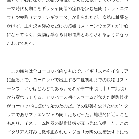
ーマ時代初期こそギリシャ陶器の流れを汲む黒陶（テラ・ニグ
ラ）や赤陶（テラ・シギラータ）が作られたが、次第に釉薬を
かけず、土を焼き締めただけの炻器（ストーンウェア）が中心
になってゆく。焼物は単なる日用道具とみなされるようになっ
たわけである。
この傾向は全ヨーロッパ的なもので、イギリスからイタリア
に至るまで、ヨーロッパで出土する中世初期までの焼物はスト
ーンウェアがほとんどである。それが中世中頃（十五世紀頃）
から変わってくる。アッバース朝イスラームが伝えた製陶技術
がヨーロッパに拡がり始めたのだ。その影響を受けたのがイタ
リアでありファエンツァの陶工たちだった。地理的に近いこと
もあり、イスラーム陶器の製作技術が真っ先に伝播した。この
イタリア人好みに微修正されたマジョリカ陶の技術はすぐに他