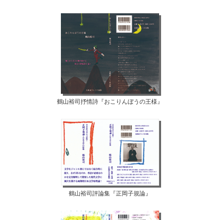
鶴山裕司抒情詩『おこりんぼうの王様』
鶴山裕司評論集『正岡子規論』