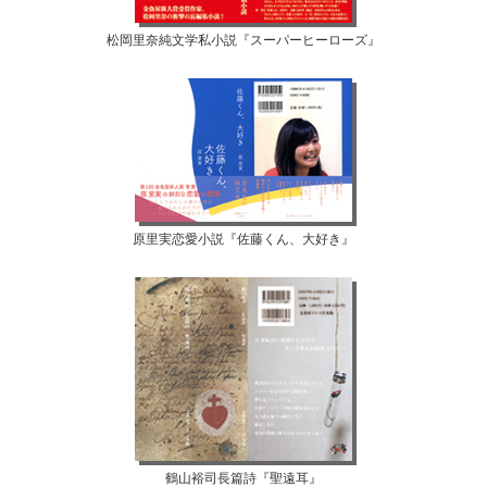
松岡里奈純文学私小説『スーパーヒーローズ』
原里実恋愛小説『佐藤くん、大好き』
鶴山裕司長篇詩『聖遠耳』