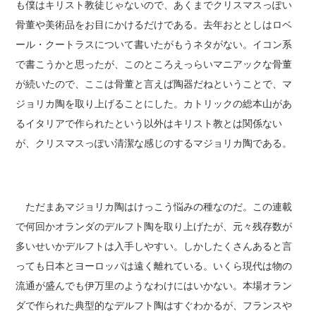
も僕はキリスト教徒じゃないので、あくまでクリスマスっぽい
骨董や美術品をお目にかけるだけである。去年おととしはロベ
ール・クートラスについて書いたがもうネタがない。イコン系
で書こうかと思ったが、このところえっらいマニアックな骨董
が続いたので、ここは骨董と言えば陶器だねということで、マ
ジョリカ陶を取り上げることにした。カトリックの総本山があ
るイタリアで作られたという以外はキリスト教とは関係ない
が、クリスマスっぽい清潔な感じのするマジョリカ陶である。
ただまあマジョリカ陶はけっこう悩みの種なのだ。この連載
で何回かオランダのデルフト陶を取り上げたが、元々残存数が
多いせいかデルフトは入手しやすい。しかしたくさんあると言
っても日本とヨーロッパは遠く離れている。いくら現代は物の
流通が盛んでも伊万里のようなわけにはいかない。本場オラン
ダで作られた典型的なデルフト陶はすぐわかるが、フランスや