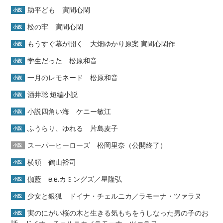
助平ども 寅間心閑
小説
松の牢 寅間心閑
小説
もうすぐ幕が開く 大畑ゆかり原案 寅間心閑作
小説
学生だった 松原和音
小説
一月のレモネード 松原和音
小説
酒井聡 短編小説
小説
小説四角い海 ケニー敏江
小説
ふうらり、ゆれる 片島麦子
小説
スーパーヒーローズ 松岡里奈（公開終了）
小説
横領 鶴山裕司
小説
伽藍 e.e.カミングズ／星隆弘
小説
少女と銀狐 ドイナ・チェルニカ／ラモーナ・ツァラヌ
小説
実のにがい桜の木と生きる気もちをうしなった男の子のお
小説