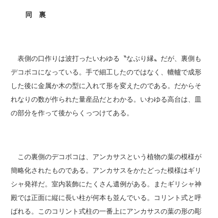
同 裏
表側の口作りは波打ったいわゆる〝なぶり縁〟だが、裏側も
デコボコになっている。手で細工したのではなく、轆轤で成形
した後に金属か木の型に入れて形を変えたのである。だからそ
れなりの数が作られた量産品だとわかる。いわゆる高台は、皿
の部分を作って後からくっつけてある。
この裏側のデコボコは、アンカサスという植物の葉の模様が
簡略化されたものである。アンカサスをかたどった模様はギリ
シャ発祥だ。室内装飾にたくさん遺例がある。またギリシャ神
殿では正面に縦に長い柱が何本も並んでいる。コリント式と呼
ばれる。このコリント式柱の一番上にアンカサスの葉の形の彫