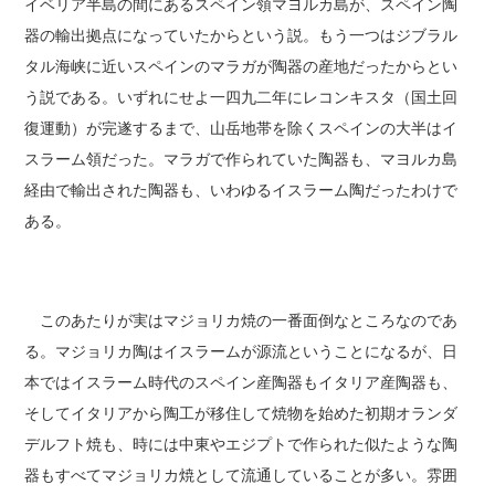
イベリア半島の間にあるスペイン領マヨルカ島が、スペイン陶
器の輸出拠点になっていたからという説。もう一つはジブラル
タル海峡に近いスペインのマラガが陶器の産地だったからとい
う説である。いずれにせよ一四九二年にレコンキスタ（国土回
復運動）が完遂するまで、山岳地帯を除くスペインの大半はイ
スラーム領だった。マラガで作られていた陶器も、マヨルカ島
経由で輸出された陶器も、いわゆるイスラーム陶だったわけで
ある。
このあたりが実はマジョリカ焼の一番面倒なところなのであ
る。マジョリカ陶はイスラームが源流ということになるが、日
本ではイスラーム時代のスペイン産陶器もイタリア産陶器も、
そしてイタリアから陶工が移住して焼物を始めた初期オランダ
デルフト焼も、時には中東やエジプトで作られた似たような陶
器もすべてマジョリカ焼として流通していることが多い。雰囲