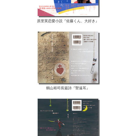
原里実恋愛小説『佐藤くん、大好き』
鶴山裕司長篇詩『聖遠耳』