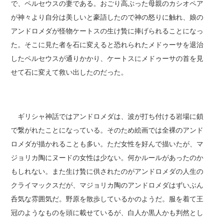
で、ペルセウスの妻である。おごり高ぶった母親のカシオペア
が神々より自分は美しいと豪語したので神の怒りに触れ、娘の
アンドロメダが怪物ケートスの生け贄に捧げられることになっ
た。そこに見た者を石に変えると恐れられたメドゥーサを退治
したペルセウスが通りかかり、ケートスにメドゥーサの首を見
せて石に変えて救い出したのだった。
ギリシャ神話ではアンドロメダは、波が打ち付ける岩場に鎖
で繋がれたことになっている。そのため絵画では全裸のアンド
ロメダが描かれることも多い。ただ女性を好んで描いたが、マ
ジョリカ陶にヌードの女性は少ない。何かルールがあったのか
もしれない。また生け贄に供されたのがアンドロメダの人生の
クライマックスだが、マジョリカ陶のアンドロメダはずいぶん
呑気な雰囲気だ。野原を散歩しているかのようだ。服を着て王
冠のようなものを頭に載せているが、白人か黒人かも判然とし