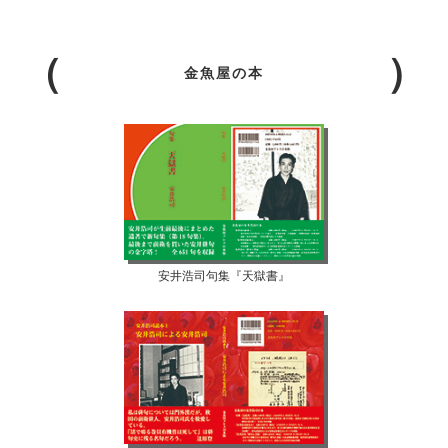
金魚屋の本
安井浩司句集『天獄書』