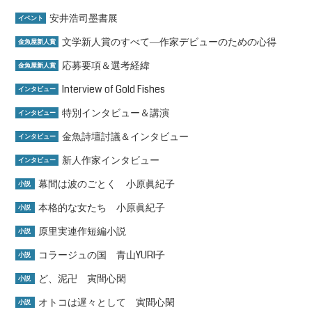
安井浩司墨書展
イベント
文学新人賞のすべて―作家デビューのための心得
金魚屋新人賞
応募要項＆選考経緯
金魚屋新人賞
Interview of Gold Fishes
インタビュー
特別インタビュー＆講演
インタビュー
金魚詩壇討議＆インタビュー
インタビュー
新人作家インタビュー
インタビュー
幕間は波のごとく 小原眞紀子
小説
本格的な女たち 小原眞紀子
小説
原里実連作短編小説
小説
コラージュの国 青山YURI子
小説
ど、泥卍 寅間心閑
小説
オトコは遅々として 寅間心閑
小説