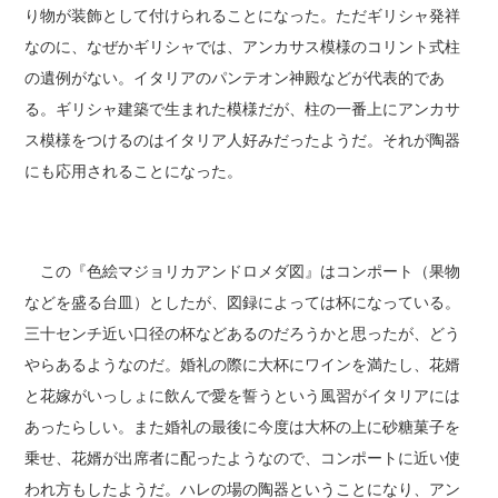
り物が装飾として付けられることになった。ただギリシャ発祥
なのに、なぜかギリシャでは、アンカサス模様のコリント式柱
の遺例がない。イタリアのパンテオン神殿などが代表的であ
る。ギリシャ建築で生まれた模様だが、柱の一番上にアンカサ
ス模様をつけるのはイタリア人好みだったようだ。それが陶器
にも応用されることになった。
この『色絵マジョリカアンドロメダ図』はコンポート（果物
などを盛る台皿）としたが、図録によっては杯になっている。
三十センチ近い口径の杯などあるのだろうかと思ったが、どう
やらあるようなのだ。婚礼の際に大杯にワインを満たし、花婿
と花嫁がいっしょに飲んで愛を誓うという風習がイタリアには
あったらしい。また婚礼の最後に今度は大杯の上に砂糖菓子を
乗せ、花婿が出席者に配ったようなので、コンポートに近い使
われ方もしたようだ。ハレの場の陶器ということになり、アン