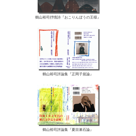
鶴山裕司抒情詩『おこりんぼうの王様』
鶴山裕司評論集『正岡子規論』
鶴山裕司評論集『夏目漱石論』