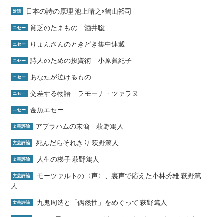
日本の詩の原理 池上晴之×鶴山裕司
対話
貧乏のたまもの 酒井聡
エセー
りょんさんのときどき集中連載
エセー
詩人のための投資術 小原眞紀子
エセー
あなたが泣けるもの
エセー
交差する物語 ラモーナ・ツァラヌ
エセー
金魚エセー
エセー
アブラハムの末裔 萩野篤人
文芸評論
死んだらそれきり 萩野篤人
文芸評論
人生の梯子 萩野篤人
文芸評論
モーツァルトの〈声〉、裏声で応えた小林秀雄 萩野篤
文芸評論
人
九鬼周造と「偶然性」をめぐって 萩野篤人
文芸評論