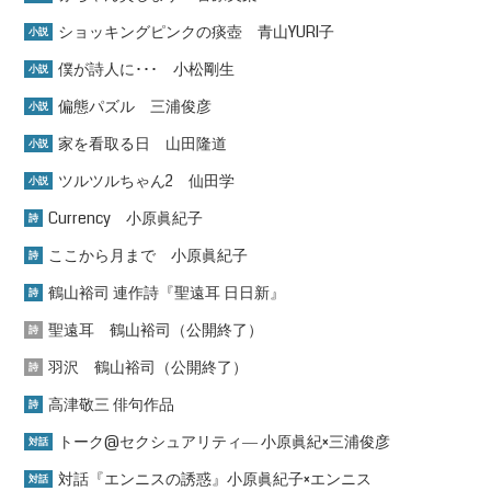
ショッキングピンクの痰壺 青山YURI子
小説
僕が詩人に･･･ 小松剛生
小説
偏態パズル 三浦俊彦
小説
家を看取る日 山田隆道
小説
ツルツルちゃん2 仙田学
小説
Currency 小原眞紀子
詩
ここから月まで 小原眞紀子
詩
鶴山裕司 連作詩『聖遠耳 日日新』
詩
聖遠耳 鶴山裕司（公開終了）
詩
羽沢 鶴山裕司（公開終了）
詩
高津敬三 俳句作品
詩
トーク@セクシュアリティ― 小原眞紀×三浦俊彦
対話
対話『エンニスの誘惑』小原眞紀子×エンニス
対話