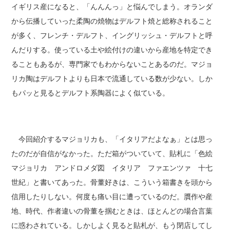
イギリス産になると、「んんんっ」と悩んでしまう。オランダ
から伝播していった柔陶の焼物はデルフト焼と総称されること
が多く、フレンチ・デルフト、イングリッシュ・デルフトと呼
んだりする。使っている土や絵付けの違いから産地を特定でき
ることもあるが、専門家でもわからないことあるのだ。マジョ
リカ陶はデルフトよりも日本で流通している数が少ない。しか
もパッと見るとデルフト系陶器によく似ている。
今回紹介するマジョリカも、「イタリアだよなぁ」とは思っ
たのだが自信がなかった。ただ箱がついていて、貼札に「色絵
マジョリカ アンドロメダ図 イタリア ファエンツァ 十七
世紀」と書いてあった。骨董好きは、こういう箱書きを頭から
信用したりしない。何度も痛い目に遭っているのだ。贋作や産
地、時代、作者違いの骨董を掴むときは、ほとんどの場合言葉
に惑わされている。しかしよく見ると貼札が、もう閉店してし