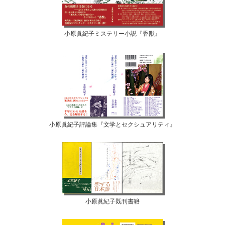
小原眞紀子ミステリー小説『香獣』
小原眞紀子評論集『文学とセクシュアリティ』
小原眞紀子既刊書籍