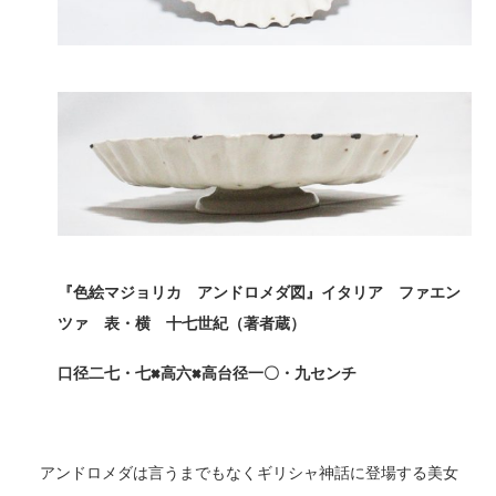
『色絵マジョリカ アンドロメダ図』イタリア ファエン
ツァ 表・横 十七世紀（著者蔵）
口径二七・七×
高六×
高台径一〇・九センチ
アンドロメダは言うまでもなくギリシャ神話に登場する美女