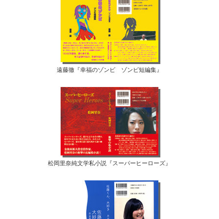
遠藤徹『幸福のゾンビ ゾンビ短編集』
松岡里奈純文学私小説『スーパーヒーローズ』