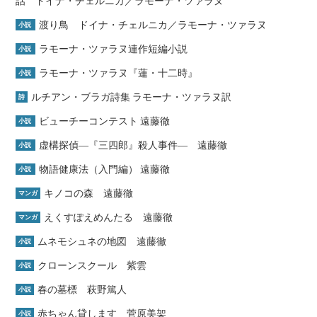
話 ドイナ・チェルニカ／ラモーナ・ツァラヌ
渡り鳥 ドイナ・チェルニカ／ラモーナ・ツァラヌ
小説
ラモーナ・ツァラヌ連作短編小説
小説
ラモーナ・ツァラヌ『蓮・十二時』
小説
ルチアン・ブラガ詩集 ラモーナ・ツァラヌ訳
詩
ビューチーコンテスト 遠藤徹
小説
虚構探偵―『三四郎』殺人事件― 遠藤徹
小説
物語健康法（入門編） 遠藤徹
小説
キノコの森 遠藤徹
マンガ
えくすぽえめんたる 遠藤徹
マンガ
ムネモシュネの地図 遠藤徹
小説
クローンスクール 紫雲
小説
春の墓標 萩野篤人
小説
赤ちゃん貸します 菅原美架
小説