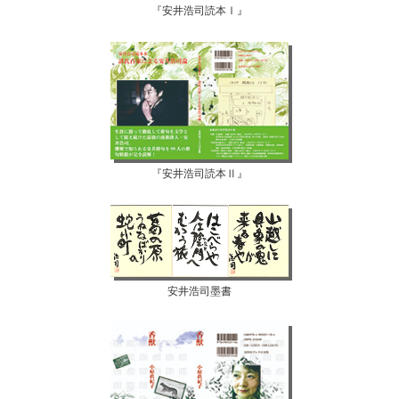
『安井浩司読本Ⅰ』
『安井浩司読本Ⅱ』
安井浩司墨書