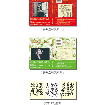
『安井浩司読本Ⅰ』
『安井浩司読本Ⅱ』
安井浩司墨書