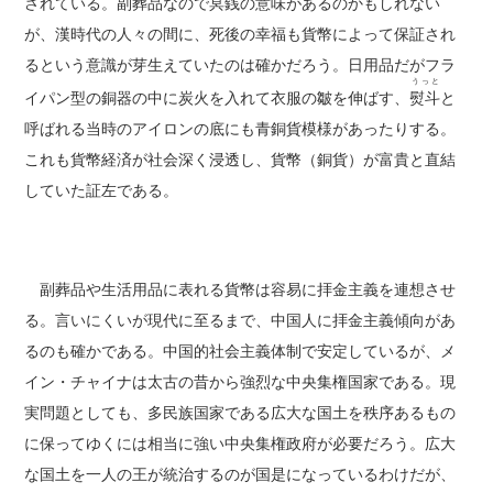
されている。副葬品なので冥銭の意味があるのかもしれない
が、漢時代の人々の間に、死後の幸福も貨幣によって保証され
るという意識が芽生えていたのは確かだろう。日用品だがフラ
うっと
イパン型の銅器の中に炭火を入れて衣服の皺を伸ばす、
熨斗
と
呼ばれる当時のアイロンの底にも青銅貨模様があったりする。
これも貨幣経済が社会深く浸透し、貨幣（銅貨）が富貴と直結
していた証左である。
副葬品や生活用品に表れる貨幣は容易に拝金主義を連想させ
る。言いにくいが現代に至るまで、中国人に拝金主義傾向があ
るのも確かである。中国的社会主義体制で安定しているが、メ
イン・チャイナは太古の昔から強烈な中央集権国家である。現
実問題としても、多民族国家である広大な国土を秩序あるもの
に保ってゆくには相当に強い中央集権政府が必要だろう。広大
な国土を一人の王が統治するのが国是になっているわけだが、