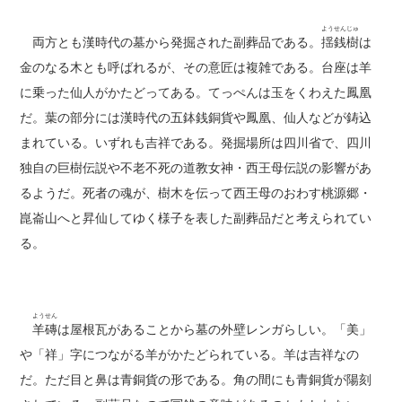
ようせんじゅ
両方とも漢時代の墓から発掘された副葬品である。
揺銭樹
は
金のなる木とも呼ばれるが、その意匠は複雑である。台座は羊
に乗った仙人がかたどってある。てっぺんは玉をくわえた鳳凰
だ。葉の部分には漢時代の五鉢銭銅貨や鳳凰、仙人などが鋳込
まれている。いずれも吉祥である。発掘場所は四川省で、四川
独自の巨樹伝説や不老不死の道教女神・西王母伝説の影響があ
るようだ。死者の魂が、樹木を伝って西王母のおわす桃源郷・
崑崙山へと昇仙してゆく様子を表した副葬品だと考えられてい
る。
ようせん
羊磚
は屋根瓦があることから墓の外壁レンガらしい。「美」
や「祥」字につながる羊がかたどられている。羊は吉祥なの
だ。ただ目と鼻は青銅貨の形である。角の間にも青銅貨が陽刻