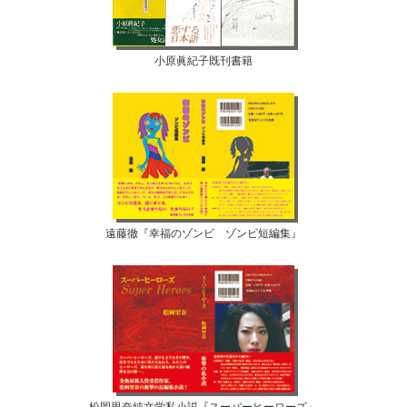
小原眞紀子既刊書籍
遠藤徹『幸福のゾンビ ゾンビ短編集』