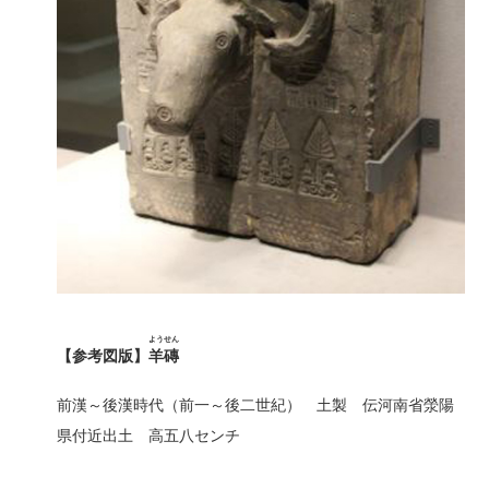
ようせん
【参考図版】
羊磚
前漢～後漢時代（前一～後二世紀） 土製 伝河南省滎陽
県付近出土 高五八センチ