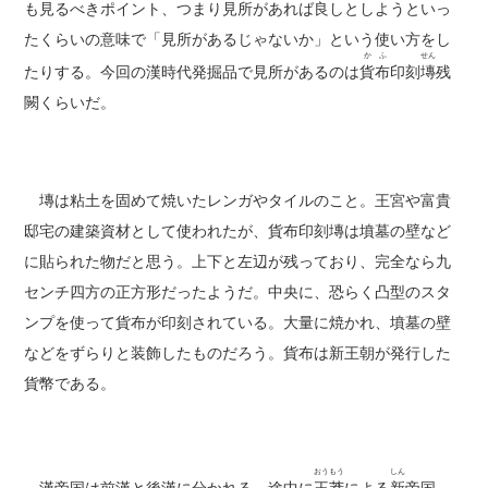
も見るべきポイント、つまり見所があれば良しとしようといっ
たくらいの意味で「見所があるじゃないか」という使い方をし
かふ
せん
たりする。今回の漢時代発掘品で見所があるのは
貨布
印刻
塼
残
闕くらいだ。
塼は粘土を固めて焼いたレンガやタイルのこと。王宮や富貴
邸宅の建築資材として使われたが、貨布印刻塼は墳墓の壁など
に貼られた物だと思う。上下と左辺が残っており、完全なら九
センチ四方の正方形だったようだ。中央に、恐らく凸型のスタ
ンプを使って貨布が印刻されている。大量に焼かれ、墳墓の壁
などをずらりと装飾したものだろう。貨布は新王朝が発行した
貨幣である。
おうもう
しん