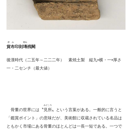
かふ
せん
貨布
印刻
塼
残闕
後漢時代（二五年～二二二年） 素焼土製 縦九×横・一×厚さ
一・二センチ（最大値）
みどころ
骨董の世界には〝
見所
〟という言葉がある。一般的に言うと
「鑑賞ポイント」の意味だが、美術館に収蔵されている名品は
ともかく市場にある骨董のほとんどは一長一短である。一つで