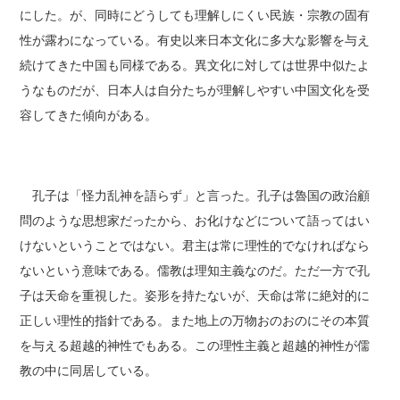
にした。が、同時にどうしても理解しにくい民族・宗教の固有
性が露わになっている。有史以来日本文化に多大な影響を与え
続けてきた中国も同様である。異文化に対しては世界中似たよ
うなものだが、日本人は自分たちが理解しやすい中国文化を受
容してきた傾向がある。
孔子は「怪力乱神を語らず」と言った。孔子は魯国の政治顧
問のような思想家だったから、お化けなどについて語ってはい
けないということではない。君主は常に理性的でなければなら
ないという意味である。儒教は理知主義なのだ。ただ一方で孔
子は天命を重視した。姿形を持たないが、天命は常に絶対的に
正しい理性的指針である。また地上の万物おのおのにその本質
を与える超越的神性でもある。この理性主義と超越的神性が儒
教の中に同居している。