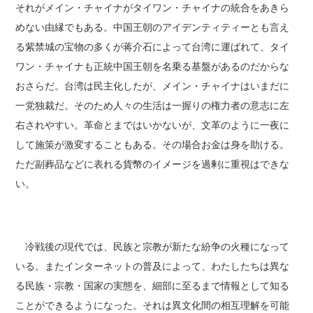
それがメイン・チャイナがタイワン・チャイナの統合をあきら
めない由縁でもある。中国王朝のアイデンティティーとも言え
る紫禁城の宝物の多くが蒋介石によって台湾に運ばれて、タイ
ワン・チャイナも正統中国王朝を名乗る基盤があるのだからな
おさらだ。台湾は民主化したが、メイン・チャイナはいまだに
一党独裁だ。そのため人々の生活は一握りの権力者の意志に左
右されやすい。革命とまではいかないが、文革のように一夜に
して施策が激変することもある。その場合お金は身を助ける。
ただ副葬品などに表れる貨幣のイメージを過剰に重視はできな
い。
冷戦後の現代では、民族と宗教が新たな紛争の火種になって
いる。またインターネットの普及によって、わたしたちは異な
る民族・宗教・国家の実態を、細部に至るまで情報として知る
ことができるようになった。それは異文化間の相互理解を可能