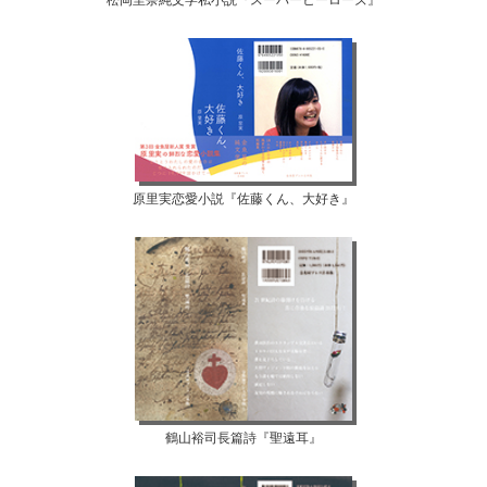
松岡里奈純文学私小説『スーパーヒーローズ』
原里実恋愛小説『佐藤くん、大好き』
鶴山裕司長篇詩『聖遠耳』