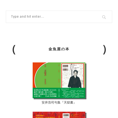
金魚屋の本
安井浩司句集『天獄書』