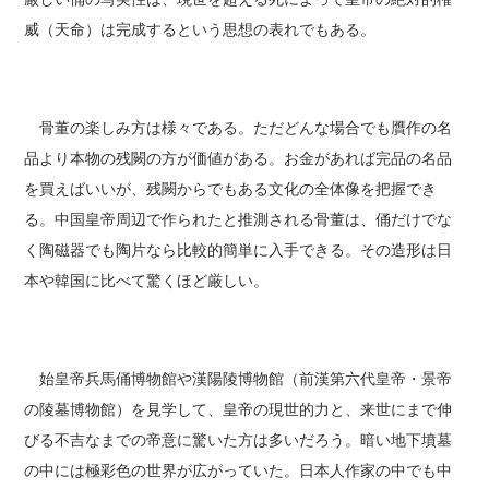
威（天命）は完成するという思想の表れでもある。
骨董の楽しみ方は様々である。ただどんな場合でも贋作の名
品より本物の残闕の方が価値がある。お金があれば完品の名品
を買えばいいが、残闕からでもある文化の全体像を把握でき
る。中国皇帝周辺で作られたと推測される骨董は、俑だけでな
く陶磁器でも陶片なら比較的簡単に入手できる。その造形は日
本や韓国に比べて驚くほど厳しい。
始皇帝兵馬俑博物館や漢陽陵博物館（前漢第六代皇帝・景帝
の陵墓博物館）を見学して、皇帝の現世的力と、来世にまで伸
びる不吉なまでの帝意に驚いた方は多いだろう。暗い地下墳墓
の中には極彩色の世界が広がっていた。日本人作家の中でも中