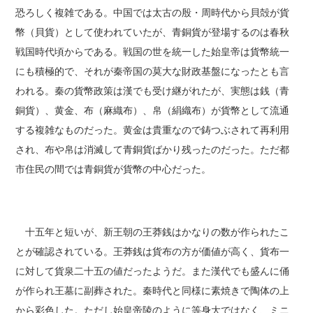
恐ろしく複雑である。中国では太古の殷・周時代から貝殻が貨
幣（貝貨）として使われていたが、青銅貨が登場するのは春秋
戦国時代頃からである。戦国の世を統一した始皇帝は貨幣統一
にも積極的で、それが秦帝国の莫大な財政基盤になったとも言
われる。秦の貨幣政策は漢でも受け継がれたが、実態は銭（青
銅貨）、黄金、布（麻織布）、帛（絹織布）が貨幣として流通
する複雑なものだった。黄金は貴重なので鋳つぶされて再利用
され、布や帛は消滅して青銅貨ばかり残ったのだった。ただ都
市住民の間では青銅貨が貨幣の中心だった。
十五年と短いが、新王朝の王莽銭はかなりの数が作られたこ
とが確認されている。王莽銭は貨布の方が価値が高く、貨布一
に対して貨泉二十五の値だったようだ。また漢代でも盛んに俑
が作られ王墓に副葬された。秦時代と同様に素焼きで陶体の上
から彩色した。ただし始皇帝陵のように等身大ではなく、ミニ