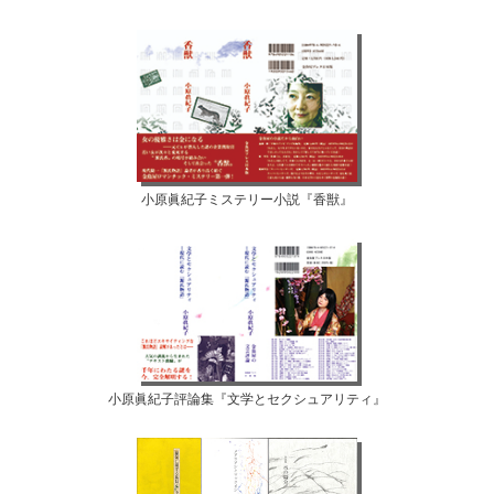
小原眞紀子ミステリー小説『香獣』
小原眞紀子評論集『文学とセクシュアリティ』