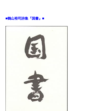
■鶴山裕司詩集『国書』■