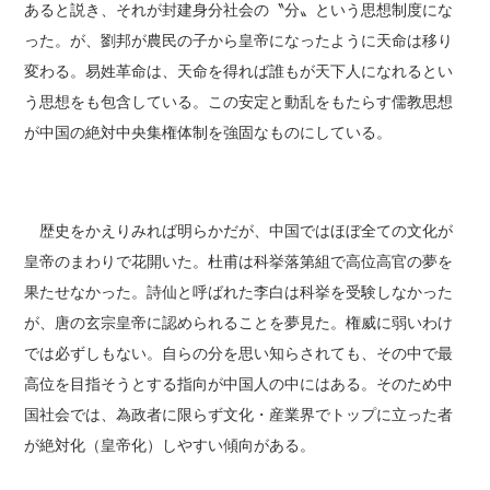
あると説き、それが封建身分社会の〝
分
〟という思想制度にな
った。が、劉邦が農民の子から皇帝になったように天命は移り
変わる。易姓革命は、天命を得れば誰もが天下人になれるとい
う思想をも包含している。この安定と動乱をもたらす儒教思想
が中国の絶対中央集権体制を強固なものにしている。
歴史をかえりみれば明らかだが、中国ではほぼ全ての文化が
皇帝のまわりで花開いた。杜甫は科挙落第組で高位高官の夢を
果たせなかった。詩仙と呼ばれた李白は科挙を受験しなかった
が、唐の玄宗皇帝に認められることを夢見た。権威に弱いわけ
では必ずしもない。自らの分を思い知らされても、その中で最
高位を目指そうとする指向が中国人の中にはある。そのため中
国社会では、為政者に限らず文化・産業界でトップに立った者
が絶対化（皇帝化）しやすい傾向がある。