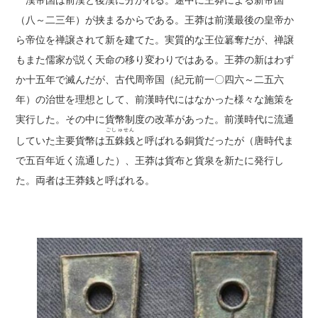
漢帝国は前漢と後漢に分かれる。途中に
王莽
による
新
帝国
（八～二三年）が挟まるからである。王莽は前漢最後の皇帝か
ら帝位を禅譲されて新を建てた。実質的な王位簒奪だが、禅譲
もまた儒家が説く天命の移り変わりではある。王莽の新はわず
か十五年で滅んだが、古代周帝国（紀元前一〇四六～二五六
年）の治世を理想として、前漢時代にはなかった様々な施策を
実行した。その中に貨幣制度の改革があった。前漢時代に流通
ごしゅせん
していた主要貨幣は
五銖銭
と呼ばれる銅貨だったが（唐時代ま
で五百年近く流通した）、王莽は貨布と貨泉を新たに発行し
た。両者は王莽銭と呼ばれる。