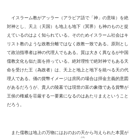
イスラーム教がアッラー（アラビア語で「神」の意味）を絶
対神とし、天上（天国）も地上も地下（冥界）も神のものと捉
えているのはよく知られている。そのためイスラーム社会はキ
リスト教のような政教分離ではなく政教一致である。原則とし
て政治指導者は神の代理人でもある。質は大きく異なるが中国
儒教文化も似た面を持っている。絶対理性で絶対神でもある天
命を受けた王（為政者）は、天上と地上と地下を統べる天の代
理人である。俑の貨幣イメージは庶民の場合は拝金主義的意図
があるだろうが、貴人の陵墓では現世の富の象徴である貨幣が
王侯の権威を荘厳する一要素になるのはあたりまえということ
だろう。
また儒教は地上の万物にはおのおの天から与えられた本質が
ぶん