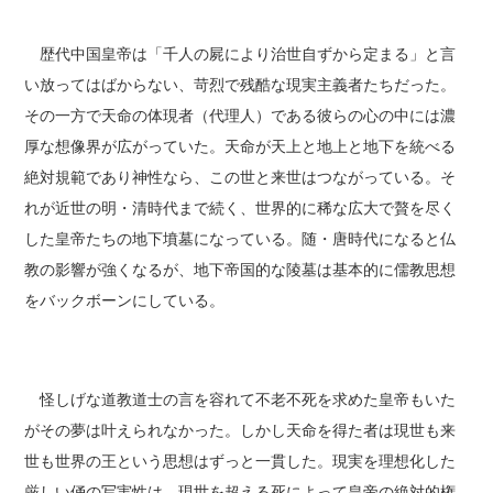
歴代中国皇帝は「千人の屍により治世自ずから定まる」と言
い放ってはばからない、苛烈で残酷な現実主義者たちだった。
その一方で天命の体現者（代理人）である彼らの心の中には濃
厚な想像界が広がっていた。天命が天上と地上と地下を統べる
絶対規範であり神性なら、この世と来世はつながっている。そ
れが近世の明・清時代まで続く、世界的に稀な広大で贅を尽く
した皇帝たちの地下墳墓になっている。随・唐時代になると仏
教の影響が強くなるが、地下帝国的な陵墓は基本的に儒教思想
をバックボーンにしている。
怪しげな道教道士の言を容れて不老不死を求めた皇帝もいた
がその夢は叶えられなかった。しかし天命を得た者は現世も来
世も世界の王という思想はずっと一貫した。現実を理想化した
厳しい俑の写実性は、現世を超える死によって皇帝の絶対的権