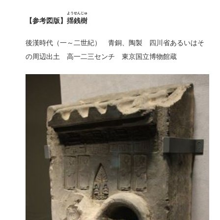
ようせんじゅ
【参考図版】
揺銭樹
後漢時代（一～二世紀） 青銅、陶製 四川省あるいはそ
の周辺出土 高一二三センチ 東京国立博物館蔵