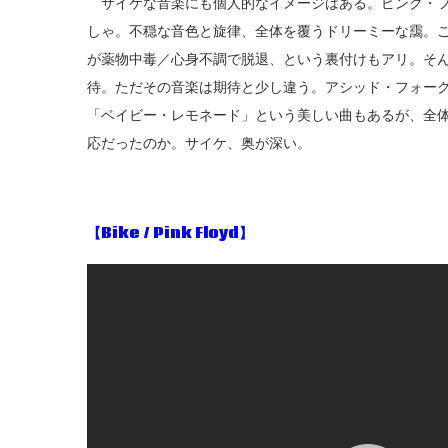
サイケな音楽にも個人的なイメージはある。ピンク・フロ
しゃ。不穏な音色と旋律、全体を覆うドリーミーな靄。
が薬物中毒／心身不調で脱退、という裏付けもアリ。そ
待。ただその音楽は期待と少し違う。アシッド・フォー
「ベイビー・レモネード」という美しい曲もあるが、全
応だったのか。サイケ、奥が深い。
【Bike / Pink Floyd
】