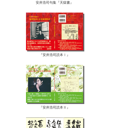
安井浩司句集『天獄書』
『安井浩司読本Ⅰ』
『安井浩司読本Ⅱ』