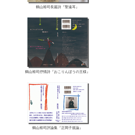
鶴山裕司長篇詩『聖遠耳』
鶴山裕司抒情詩『おこりんぼうの王様』
鶴山裕司評論集『正岡子規論』