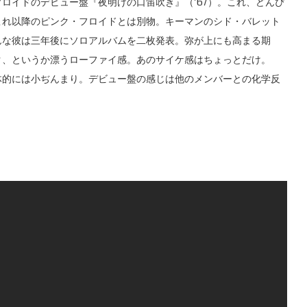
イドのデビュー盤『夜明けの口笛吹き』（’67）。これ、どんぴ
これ以降のピンク・フロイドとは別物。キーマンのシド・バレット
んな彼は三年後にソロアルバムを二枚発表。弥が上にも高まる期
ク、というか漂うローファイ感。あのサイケ感はちょっとだけ。
体的には小ぢんまり。デビュー盤の感じは他のメンバーとの化学反