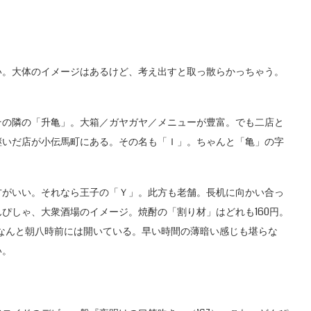
。大体のイメージはあるけど、考え出すと取っ散らかっちゃう。
の隣の「升亀」。大箱／ガヤガヤ／メニューが豊富。でも二店と
継いだ店が小伝馬町にある。その名も「Ｉ」。ちゃんと「亀」の字
がいい。それなら王子の「Ｙ」。此方も老舗。長机に向かい合っ
ぴしゃ、大衆酒場のイメージ。焼酎の「割り材」はどれも160円。
。なんと朝八時前には開いている。早い時間の薄暗い感じも堪らな
い。