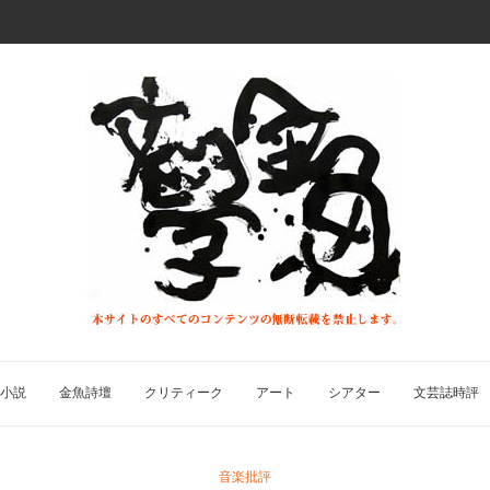
小説
金魚詩壇
クリティーク
アート
シアター
文芸誌時評
音楽批評