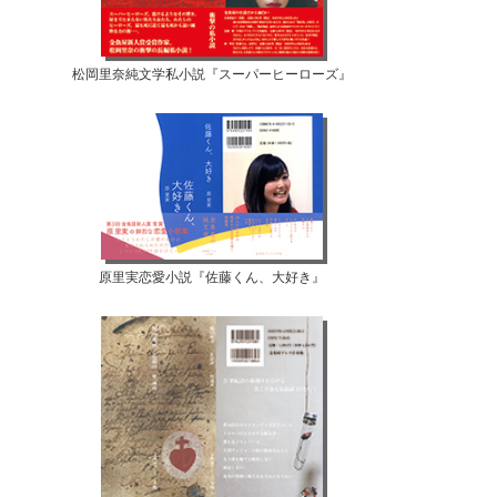
松岡里奈純文学私小説『スーパーヒーローズ』
原里実恋愛小説『佐藤くん、大好き』