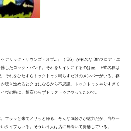
リック・サウンズ・オブ…』（‘66）が有名な13thフロア・エ
を擁したロック・バンド。それをサイケにするのは壺。正式名称は
壺。それをひたすらトゥクトゥク鳴らすだけのメンバーがいる。存
曲か聴き進めるとクセになるから不思議。トゥクトゥクやりすぎて
ライヴの時に、相変わらずトゥクトゥクやってたので。
。フラッと来て／サッと帰る。そんな気軽さが魅力だが、当然一
ないタイプもいる。そういう人は店に居着いて発酵している。