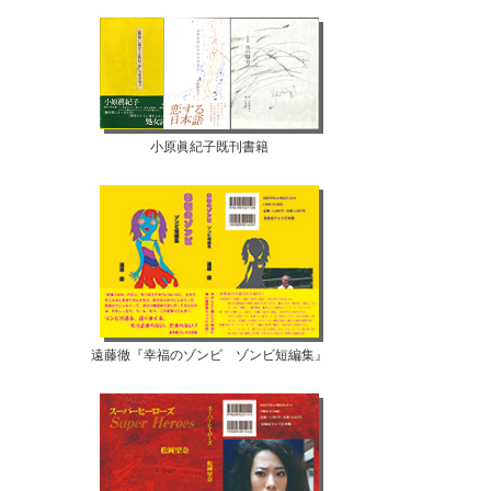
小原眞紀子既刊書籍
遠藤徹『幸福のゾンビ ゾンビ短編集』