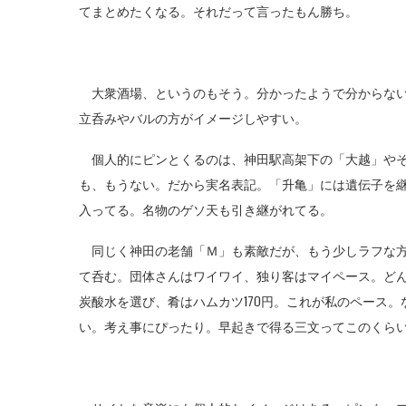
てまとめたくなる。それだって言ったもん勝ち。
大衆酒場、というのもそう。分かったようで分からない
立呑みやバルの方がイメージしやすい。
個人的にピンとくるのは、神田駅高架下の「大越」やそ
も、もうない。だから実名表記。「升亀」には遺伝子を
入ってる。名物のゲソ天も引き継がれてる。
同じく神田の老舗「Ｍ」も素敵だが、もう少しラフな方
て呑む。団体さんはワイワイ、独り客はマイペース。どん
炭酸水を選び、肴はハムカツ170円。これが私のペース
い。考え事にぴったり。早起きで得る三文ってこのくら