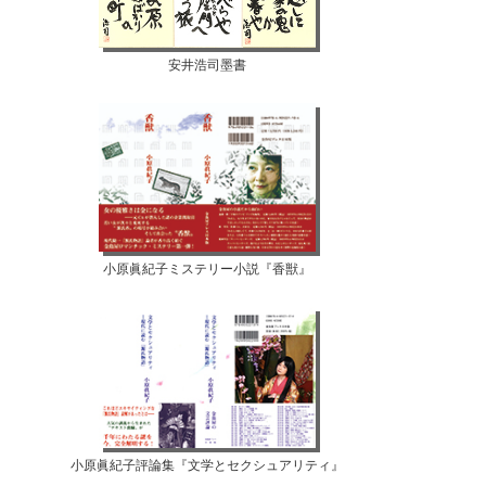
安井浩司墨書
小原眞紀子ミステリー小説『香獣』
小原眞紀子評論集『文学とセクシュアリティ』