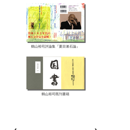
鶴山裕司評論集『夏目漱石論』
鶴山裕司既刊書籍