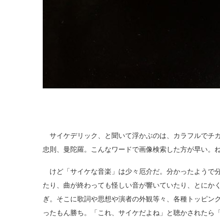
サイケデリック、と聞いて浮かぶのは、カラフルでチカ
忠則、曼陀羅。こんなワードで画像検索した方が早い。
けど「サイケな音楽」は少々厄介だ。分かったようで分
たり、曲が終わっても怪しい音が響いていたり、とにか
ぎ。そこに歌詞や思想や演者の外観等々、各種トッピン
ったもん勝ち。「これ、サイケだよね」と聴かされたら