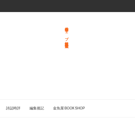
総合文学ウェブ情報誌 文学金魚
詩誌時評
編集後記
金魚屋 BOOK SHOP