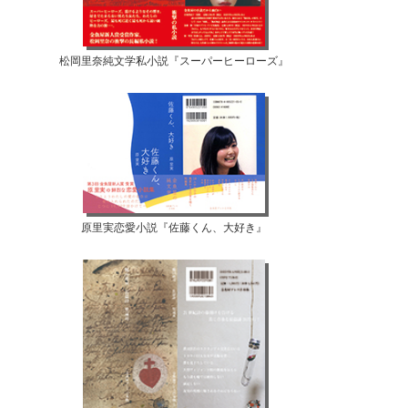
松岡里奈純文学私小説『スーパーヒーローズ』
原里実恋愛小説『佐藤くん、大好き』