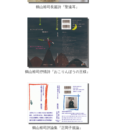
鶴山裕司長篇詩『聖遠耳』
【07月10日...
【07月08日...
鶴山裕司抒情詩『おこりんぼうの王様』
鶴山裕司評論集『正岡子規論』