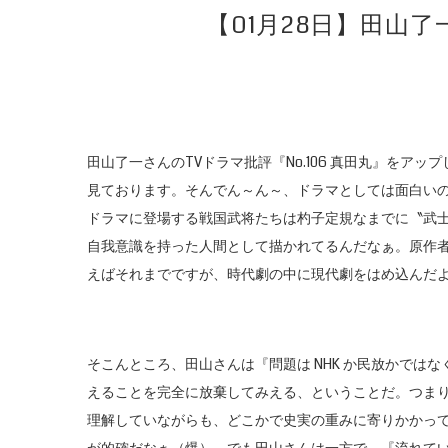
【01月28日】田山了
田山了一さんのTVドラマ批評『No.106 真田丸』を
見ております。そんでん～ん～、ドラマとしては面白い
ドラマに登場する戦国武将たちは杓子定規なまでに〝武
自我意識を持った人間として描かれてるんだなぁ。原作
えばそれまでですが、時代劇の中に現代劇をはめ込んだ
そこんところ、田山さんは『問題は NHK か民放かでは
えることを完全に放棄してみえる、ということだ。つま
理解していながらも、どこかで史実の重みに寄りかかっ