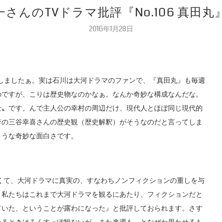
一さんのTVドラマ批評『No.106 真
2016年1月28日
アップしましたぁ。実は石川は大河ドラマのファンで、『真田丸』も毎週
のですが、こりは歴史物なのかなぁ。なんか奇妙な構成なんだな。
士〟です。んで主人公の幸村の周辺だけ、現代人とほぼ同じ現代的
者の三谷幸喜さんの歴史観（歴史解釈）がそうなのだと言ってしま
ような奇妙な面白さです。
なくて、大河ドラマに真実の、すなわちノンフィクションの重しを与
り私たちはこれまで大河ドラマを観るにあたり、フィクションだと
ていた、ということが露わになった』と批評しておられます。さす