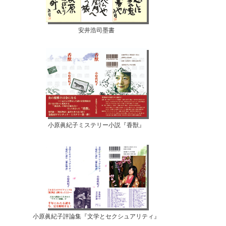
安井浩司墨書
小原眞紀子ミステリー小説『香獣』
小原眞紀子評論集『文学とセクシュアリティ』