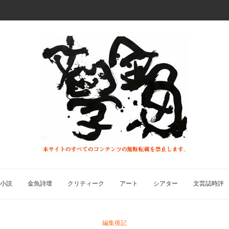
小説
金魚詩壇
クリティーク
アート
シアター
文芸誌時評
編集後記