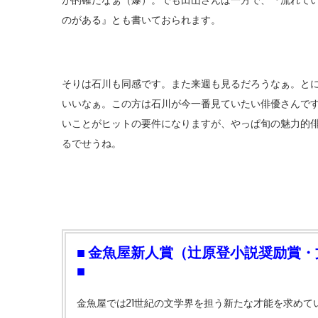
が的確だなぁ（爆）。でも田山さんは一方で、『流れて
のがある』とも書いておられます。
そりは石川も同感です。また来週も見るだろうなぁ。と
いいなぁ。この方は石川が今一番見ていたい俳優さんで
いことがヒットの要件になりますが、やっぱ旬の魅力的
るでせうね。
■ 金魚屋新人賞（辻原登小説奨励賞
■
金魚屋では21世紀の文学界を担う新たな才能を求めて