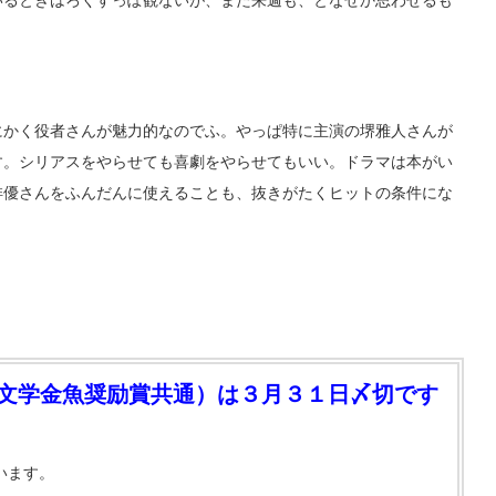
いるときはろくすっぽ観ないが、また来週も、となぜか思わせるも
にかく役者さんが魅力的なのでふ。やっぱ特に主演の堺雅人さんが
す。シリアスをやらせても喜劇をやらせてもいい。ドラマは本がい
俳優さんをふんだんに使えることも、抜きがたくヒットの条件にな
・文学金魚奨励賞共通）は３月３１日〆切です
います。