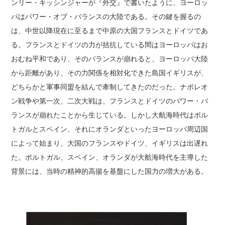
ンリー・キッシンジャーが『外交』で書いたように、ヨーロッ
パはパワー・オブ・バランスの大陸である。その鍵を握るの
は、中世以降現在に至るまで中原の大国フランスとドイツであ
る。フランスとドイツの力が拮抗している間はヨーロッパはお
おむね平和であり、そのバランスが崩れると、ヨーロッパ大陸
から距離があり、その力関係を相対化できた島国イギリスが、
どちらかと軍事同盟を結んで牽制してきたのだった。ナポレオ
ン戦争や第一次、二次大戦は、フランスとドイツのパワー・バ
ランスが崩れたことから生じている。しかし大航海時代はポル
トガルとスペイン、それにオランダといったヨーロッパ周辺国
によって始まり、大国のフランスやドイツ、イギリスは出遅れ
た。ポルトガル、スペイン、オランダが大航海時代を主導した
背景には、当時の精神的高揚を基盤にした国力の増大がある。