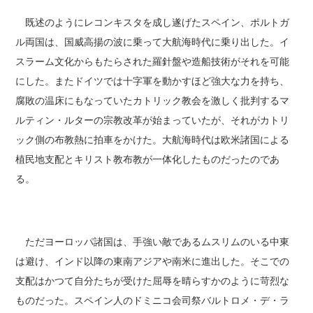
既述のようにレコンキスタを成し遂げたスペイン、ポルトガ
ル両国は、国威高揚の波に乗って大航海時代に乗り出した。イ
スラーム文化からもたらされた羅針盤や造船技術がそれを可能
にした。またドイツでは十字軍を動かすほど強大な力を持ち、
腐敗の温床にもなっていたカトリック教会を激しく批判するマ
ルティン・ルターの宗教改革が始まっていたが、それがカトリ
ック側の布教熱に拍車をかけた。大航海時代は欧米諸国による
植民地支配とキリスト教布教が一体化したものだったのであ
る。
ただヨーロッパ諸国は、手強い敵であるムスリムのいる中東
は避け、インド以降の東南アジアや南米に進出した。そこでの
支配はかつて自分たちが受けた屈辱を晴らすかのように苛烈な
ものだった。スペイン人のドミニコ会司祭バルトロメ・デ・ラ