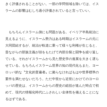
きく評価されることがない。一部の学問領域を除いては、イス
ラームの影響はむしろ過小評価されていると言っていい。
もちろんイスラーム側にも問題がある。イベリア半島統治に
見えるように、イスラーム勢力はある時期はイスラームの元に
大同団結するが、統治が軌道に乗って様々な利権が生じると、
昔ながらの部族主義が頭をもたげて内部分裂と闘争を繰り返し
ている。それがイスラームから見た歴史学の進展を大きく遅ら
せている。もちろんイスラーム世界の知の現代化もまた、ヨー
ロッパ的な〝文化的普遍者〟に拠らなければもはや世界標準の
要件を満たせないだろう。ただ中世から近世にかけてのヨーロ
ッパの歴史は、イスラームからの歴史の総括が進んだ時点で初
めて、現代の情報化時代にふさわしい全体性を備えることにな
るはずである。