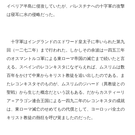
イベリア半島に侵攻していたが、パレスチナへの十字軍の攻撃
は寝耳に水の侵略だった。
十字軍はイングランドのエドワード皇太子に率いられた第九
回（一二七二年）まで行われた。しかしその余波は一四五三年
のオスマントルコ軍による東ローマ帝国の滅亡まで続いたと言
える。スペインのレコンキスタになぞらえれば、ムスリムは数
百年をかけて中東からキリスト教徒を追い出したのである。ま
たレコンキスタそのものが、ムスリムのジハード（異教徒との
聖戦）から生じた概念だという説もある。だからカスティーリ
ア＝アラゴン連合王国による一四九二年のレコンキスタの成就
は、東ローマ滅亡のせめてもの代償として、ヨーロッパ全土の
キリスト教徒の熱狂を呼び覚ましたのだった。