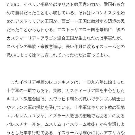
たのは、イベリア半島でのキリスト教国家の力が、愛国心も含
めて脆弱だったことを示唆している。それはレコンキスタを始
めたアストゥリアス王国が、西ゴート王国に敵対する辺境の民
だったことからもわかる。アストゥリアス王国を母胎に、後の
カスティーリア＝アラゴン連合王国が生まれたのは事実だが、
スペインの民族・宗教意識は、長い年月に渡るイスラームとの
戦いによって徐々に育まれていったのだと言ってよい。
またイベリア半島のレコンキスタは、一〇九六年に始まった
十字軍の一環でもある。実際、カスティーリア国を中心とした
キリスト教連合国は、ムワッヒド朝との戦いでテンプル騎士団
やフランス軍の援助を受けている。十字軍はキリスト教の聖地
エルサレム（ユダヤ、イスラーム教徒の聖地でもある）のある
パレスチナ一帯を、ムスリム（イスラーム教徒）から奪還しよ
うとした軍事行動である。イスラームは確かに北西アフリカや