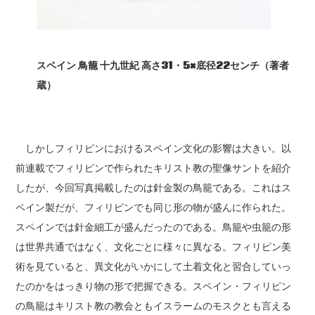
スペイン
鳥籠
十九世紀
高さ31・5×底径22センチ（著者
蔵）
しかしフィリピンにおけるスペイン文化の影響は大きい。以
前連載でフィリピンで作られたキリスト教の聖像サントを紹介
したが、今回写真掲載したのは針金製の鳥籠である。これはス
ペイン製だが、フィリピンでも同じ形の物が盛んに作られた。
スペインでは針金細工が盛んだったのである。鳥籠や虫籠の形
は世界共通ではなく、文化ごとに様々に異なる。フィリピン美
術を見ていると、異文化がいかにして土着文化と習合していっ
たのかをはっきり物の形で把握できる。スペイン・フィリピン
の鳥籠はキリスト教の教会ともイスラームのモスクとも言える