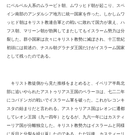
にベルベル人系のムラービト朝、ムワッヒド朝が起こり、スペ
イン南部のアンダルシア地方に統一国家を作った。しかしムワ
ッヒド朝はキリスト教連合軍との戦いに敗れて国力が衰え、ハ
フス朝、マリーン朝が勃興してまたしてもイスラーム勢力は分
裂した。群小国家は次々にキリスト教勢に滅ぼされ、十三世紀
初頭には前述の、ナスル朝グラナダ王国だけがイスラーム国家
として残ったのである。
キリスト教徒側から見た推移をまとめると、イベリア半島北
部に追いやられたアストゥリアス王国のペラーヨは、七二二年
にコバドンガの戦いでイスラーム軍を破った。これがレコンキ
スタの始まりだと言われる。アストゥリアス国はレオンに遷都
してレオン王国（九一四年）となるが、九六一年にはカスティ
ーリア国が分離独立した。キリスト教勢力はイスラームと同様
に反目と分裂を繰り返したのである。ただ以後、カスティーリ