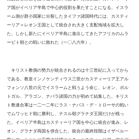
ア国がイベリア半島で中心的役割を果たすことになる。イスラ
ーム側が群小国家に分裂したタイファ諸国時代には、カスティ
ーリア＝レオン王国として統合され大きく支配地域を拡大し
た。しかし新たにイベリア半島に進出してきたアフリカのムラ
ービト朝との戦いに敗れた（一〇八六年）。
キリスト教側の勢力が統合されるのは十三世紀に入ってから
である。教皇インノケンティウス三世がカスティーリア王アル
フォンソ八世の元でイスラームと戦うよう命じ、レオン、ポル
トガル、アラゴン、ナバラ諸国の力が初めて結集した。キリス
ト教連合軍は一二一二年にラス・ナバス・デ・トローサの戦い
でムワッヒド朝に勝利し、ナスル朝グラナダ王国だけが残っ
た。イベリア半島はカスティーリア国を中心に統合が進み、レ
オン、グラナダ両国を併合した。統合の最終段階はイザベル一