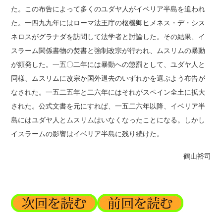
た。この布告によって多くのユダヤ人がイベリア半島を追われ
た。一四九九年にはローマ法王庁の枢機卿ヒメネス・デ・シス
ネロスがグラナダを訪問して法学者と討論した。その結果、イ
スラーム関係書物の焚書と強制改宗が行われ、ムスリムの暴動
が頻発した。一五〇二年には暴動への懲罰として、ユダヤ人と
同様、ムスリムに改宗か国外退去のいずれかを選ぶよう布告が
なされた。一五二五年と二六年にはそれがスペイン全土に拡大
された。公式文書を元にすれば、一五二六年以降、イベリア半
島にはユダヤ人とムスリムはいなくなったことになる。しかし
イスラームの影響はイベリア半島に残り続けた。
鶴山裕司