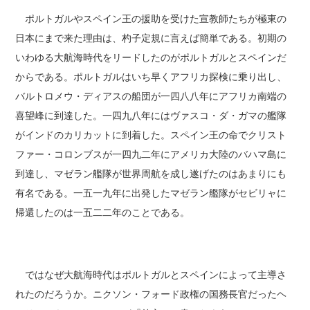
ポルトガルやスペイン王の援助を受けた宣教師たちが極東の
日本にまで来た理由は、杓子定規に言えば簡単である。初期の
いわゆる大航海時代をリードしたのがポルトガルとスペインだ
からである。ポルトガルはいち早くアフリカ探検に乗り出し、
バルトロメウ・ディアスの船団が一四八八年にアフリカ南端の
喜望峰に到達した。一四九八年にはヴァスコ・ダ・ガマの艦隊
がインドのカリカットに到着した。スペイン王の命でクリスト
ファー・コロンブスが一四九二年にアメリカ大陸のバハマ島に
到達し、マゼラン艦隊が世界周航を成し遂げたのはあまりにも
有名である。一五一九年に出発したマゼラン艦隊がセビリャに
帰還したのは一五二二年のことである。
ではなぜ大航海時代はポルトガルとスペインによって主導さ
れたのだろうか。ニクソン・フォード政権の国務長官だったヘ