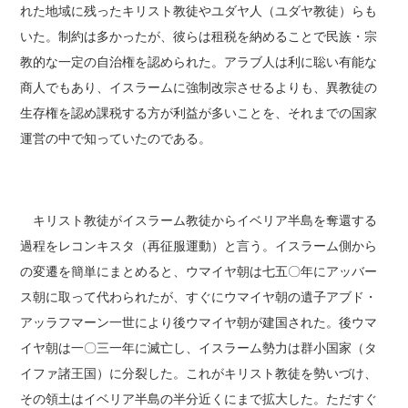
れた地域に残ったキリスト教徒やユダヤ人（ユダヤ教徒）らも
いた。制約は多かったが、彼らは租税を納めることで民族・宗
教的な一定の自治権を認められた。アラブ人は利に聡い有能な
商人でもあり、イスラームに強制改宗させるよりも、異教徒の
生存権を認め課税する方が利益が多いことを、それまでの国家
運営の中で知っていたのである。
キリスト教徒がイスラーム教徒からイベリア半島を奪還する
過程をレコンキスタ（再征服運動）と言う。イスラーム側から
の変遷を簡単にまとめると、ウマイヤ朝は七五〇年にアッバー
ス朝に取って代わられたが、すぐにウマイヤ朝の遺子アブド・
アッラフマーン一世により後ウマイヤ朝が建国された。後ウマ
イヤ朝は一〇三一年に滅亡し、イスラーム勢力は群小国家（タ
イファ諸王国）に分裂した。これがキリスト教徒を勢いづけ、
その領土はイベリア半島の半分近くにまで拡大した。ただすぐ