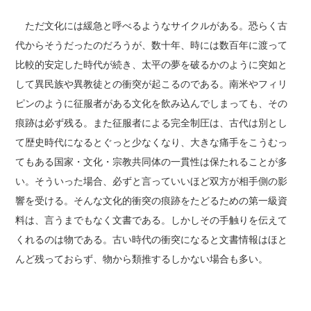
ただ文化には緩急と呼べるようなサイクルがある。恐らく古
代からそうだったのだろうが、数十年、時には数百年に渡って
比較的安定した時代が続き、太平の夢を破るかのように突如と
して異民族や異教徒との衝突が起こるのである。南米やフィリ
ピンのように征服者がある文化を飲み込んでしまっても、その
痕跡は必ず残る。また征服者による完全制圧は、古代は別とし
て歴史時代になるとぐっと少なくなり、大きな痛手をこうむっ
てもある国家・文化・宗教共同体の一貫性は保たれることが多
い。そういった場合、必ずと言っていいほど双方が相手側の影
響を受ける。そんな文化的衝突の痕跡をたどるための第一級資
料は、言うまでもなく文書である。しかしその手触りを伝えて
くれるのは物である。古い時代の衝突になると文書情報はほと
んど残っておらず、物から類推するしかない場合も多い。