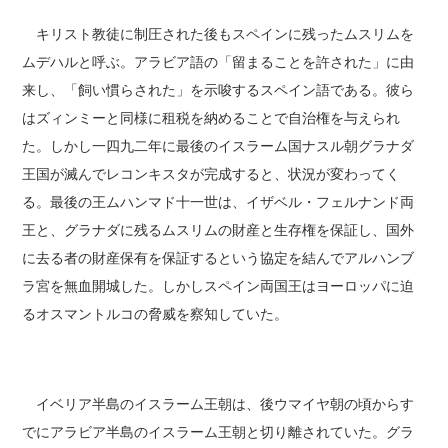
キリスト教徒に制圧された後もスペインに残ったムスリムを
ムデハルと呼ぶ。アラビア語の「留まることを許された」に由
来し、「飼い慣らされた」を示唆するスペイン語である。彼ら
はズィンミーと同様に租税を納めることで自治権を与えられ
た。しかし一四九二年に最後のイスラーム国ナスル朝グラナダ
王国が滅んでレコンキスタが完成すると、状況が変わってく
る。最後の王ムハンマド十一世は、イザベル・フェルナンド両
王と、グラナダに残るムスリムの財産と生存権を保証し、国外
に去る者の財産保有を保証するという協定を結んでアルハンブ
ラ宮を無血開城した。しかしスペイン両国王はヨーロッパに迫
るオスマントルコの脅威を察知していた。
イベリア半島のイスラーム王朝は、後ウマイヤ朝の頃からす
でにアラビア半島のイスラーム王朝と切り離されていた。グラ