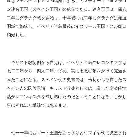
世とフェルナンド五世の結婚による、カスティーリア＝アラゴ
ン連合王国（スペイン王国）の成立である。連合王国は一四八
二年にグラナダ戦を開始し、十年後の九二年にグラナダは無血
開城で陥落し、イベリア半島最後のイスラーム王国ナスル朝は
消滅した。
キリスト教徒側から言えば、イベリア半島のレコンキスタは
七二二年から一四九二年までの、実に七七〇年をかけて完遂さ
れたことになる。スペイン側の史書では、当初から存在したス
ペイン人の民族意識、キリスト教徒としての一貫した宗教的情
熱がレコンキスタを成し遂げたのだということになる。しかし
事はそれほど単純ではあるまい。
七一一年に西ゴート王国があっさりとウマイヤ朝に滅ぼされ