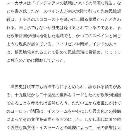
ス・カサスは『インディアスの破壊についての簡潔な報告』な
どを書き残したが、スペイン人が南米大陸で行った先住民族虐
殺は、ナチスのホロコーストを遙かに上回る規模だったと言わ
れる。同じ形ではないが歴史は繰り返されているのである。ま
た欧米諸国が植民地化した地域でも、かつてのスペインと同じ
ような現象が起きている。フィリピンや南米、インドの人々
は、植民地化されることで初めて民族意識に目覚め、じょじょ
に独立のために団結していった。
世界史は現在でも西洋中心にまとめられ、語られる傾向があ
る。十九世紀から二十世紀の世界をリードしたのが欧米列強国
であることを考えれば当然だろう。ただ中世から近世にかけて
のヨーロッパ諸国は、イスラームを中心にした異文化との接触
によってその文化を確固たるものにした。しかし現代にまで続
く強烈な異文化・イスラームとの軋轢によって、その影響は大