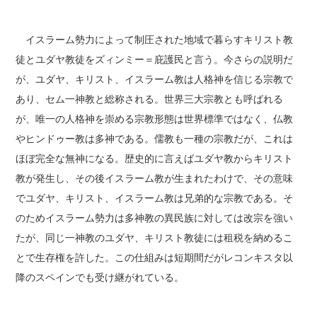
イスラーム勢力によって制圧された地域で暮らすキリスト教
徒とユダヤ教徒をズィンミー＝庇護民と言う。今さらの説明だ
が、ユダヤ、キリスト、イスラーム教は人格神を信じる宗教で
あり、セム一神教と総称される。世界三大宗教とも呼ばれる
が、唯一の人格神を崇める宗教形態は世界標準ではなく、仏教
やヒンドゥー教は多神である。儒教も一種の宗教だが、これは
ほぼ完全な無神になる。歴史的に言えばユダヤ教からキリスト
教が発生し、その後イスラーム教が生まれたわけで、その意味
でユダヤ、キリスト、イスラーム教は兄弟的な宗教である。そ
のためイスラーム勢力は多神教の異民族に対しては改宗を強い
たが、同じ一神教のユダヤ、キリスト教徒には租税を納めるこ
とで生存権を許した。この仕組みは短期間だがレコンキスタ以
降のスペインでも受け継がれている。