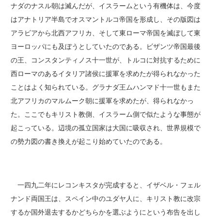
ナダのナスル朝は滅んだが、イスラームという有機体は、今度
はアナトリア半島でオスマントルコ帝国を形成し、その版図は
アラビアから北西アフリカ、そして東ローマ帝国を滅ぼして東
ヨーロッパにも及ぼうとしていたのである。ビザンツ帝国最後
の王、コンスタンティノス十一世が、トルコに対抗するために
西ローマのあるイタリア諸侯に援軍を求めたが得られなかった
ことはよく知られている。グラナダ王ムハンマド十一世もまた
北アフリカのマルムーク朝に援軍を求めたが、得られなかっ
た。ここでもキリスト教側、イスラーム側で似たような事態が
起こっている。辺境の孤立国家は大国に吸収され、世界規模で
の勢力図の書き換えが起こり始めていたのである。
一四九二年にレコンキスタが完成すると、イザベル・フェル
ナンド両国王は、スペイン中のユダヤ人に、キリスト教に改宗
するか国外退去するかどちらかを選ぶようにという布告を出し