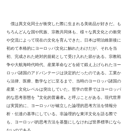
僕は異文化同士が衝突した際に生まれる美術品が好きだ。も
ちろんどんな国や民族、宗教共同体も、様々な異文化との衝突
や交流によって現在の文化を育んできた。日本は明治維新後に
初めて本格的にヨーロッパ文化に触れたわけだが、それを当
初、完成された絶対的規範として受け入れた節がある。宗教戦
争や大航海時代時代、産業革命などを経て鍛え上げられたヨー
ロッパ諸国のアドバンテージは決定的だったのである。工業か
ら法律、医療、数学などに至るまで、当時のヨーロッパ諸国の
産業・文化レベルは突出していた。哲学の世界ではヨーロッパ
的な思考形態を〝文化的普遍者〟と呼ぶことがある。現代世界
は実質的に、ヨーロッパが確立した論理的思考方法を情報分
析・伝達の基準にしている。非論理的な東洋文化を語る際で
も、ヨーロッパ的思考方法を基盤にしなければ世界標準になら
ないのである。