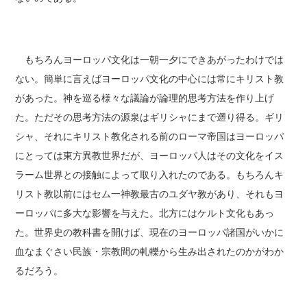
もちろんヨーロッパ文化は一朝一夕にできあがったわけでは
ない。簡単に言えばヨーロッパ文化の中心には常にキリスト教
があった。神を巡る様々な議論が論理的思考方法を作り上げ
た。ただその思考方法の源泉はギリシャにまで遡り得る。ギリ
シャ、それにキリスト教化される前のローマ帝国はヨーロッパ
にとっては東方異教世界だが、ヨーロッパ人はその文化をイス
ラーム世界との接触によって取り入れたのである。もちろんキ
リスト教以前にはセム一神教最古のユダヤ教があり、それもヨ
ーロッパに多大な影響を与えた。北方にはケルト文化もあっ
た。世界史の教科書を開けば、現在のヨーロッパ諸国がいかに
血なまぐさい民族・宗教間の軋轢から生み出されたのかがわか
るだろう。