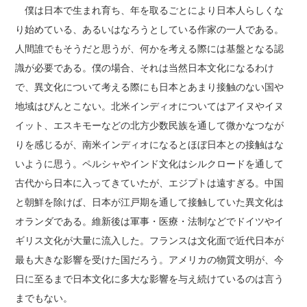
僕は日本で生まれ育ち、年を取るごとにより日本人らしくな
り始めている、あるいはなろうとしている作家の一人である。
人間誰でもそうだと思うが、何かを考える際には基盤となる認
識が必要である。僕の場合、それは当然日本文化になるわけ
で、異文化について考える際にも日本とあまり接触のない国や
地域はぴんとこない。北米インディオについてはアイヌやイヌ
イット、エスキモーなどの北方少数民族を通して微かなつなが
りを感じるが、南米インディオになるとほぼ日本との接触はな
いように思う。ペルシャやインド文化はシルクロードを通して
古代から日本に入ってきていたが、エジプトは遠すぎる。中国
と朝鮮を除けば、日本が江戸期を通して接触していた異文化は
オランダである。維新後は軍事・医療・法制などでドイツやイ
ギリス文化が大量に流入した。フランスは文化面で近代日本が
最も大きな影響を受けた国だろう。アメリカの物質文明が、今
日に至るまで日本文化に多大な影響を与え続けているのは言う
までもない。