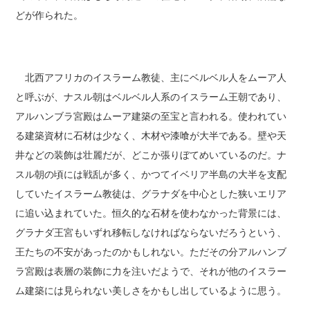
どが作られた。
北西アフリカのイスラーム教徒、主にベルベル人をムーア人
と呼ぶが、ナスル朝はベルベル人系のイスラーム王朝であり、
アルハンブラ宮殿はムーア建築の至宝と言われる。使われてい
る建築資材に石材は少なく、木材や漆喰が大半である。壁や天
井などの装飾は壮麗だが、どこか張りぼてめいているのだ。ナ
スル朝の頃には戦乱が多く、かつてイベリア半島の大半を支配
していたイスラーム教徒は、グラナダを中心とした狭いエリア
に追い込まれていた。恒久的な石材を使わなかった背景には、
グラナダ王宮もいずれ移転しなければならないだろうという、
王たちの不安があったのかもしれない。ただその分アルハンブ
ラ宮殿は表層の装飾に力を注いだようで、それが他のイスラー
ム建築には見られない美しさをかもし出しているように思う。