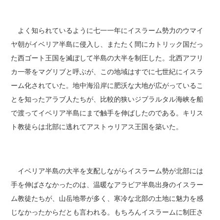
よく知られているように七一一年にイスラーム勢力のウマイ
ヤ朝がイベリア半島に侵入し、またたく間にカトリック国だっ
た西ゴート王国を滅ぼして半島の大半を制圧した。北西アフリ
カ一帯をマグリブと呼ぶが、この地域はすでに七世紀にイスラ
ーム化されていた。地中海沿岸に肥沃な大地が広がっているこ
とを知ったアラブ人たちが、比較的狭いジブラルタル海峡を船
で渡ってイベリア半島にまで触手を伸ばしたのである。キリス
ト教徒らは北部に逃れてアストゥリアス王国を築いた。
イベリア半島の大半を支配しながらイスラーム勢が北部には
手を伸ばさなかったのは、温暖なアラビア半島出身のイスラー
ム教徒たちが、山岳地帯が多く、寒冷な北部の土地に魅力を感
じなかったからだとも言われる。もちろんイスラームに制圧さ