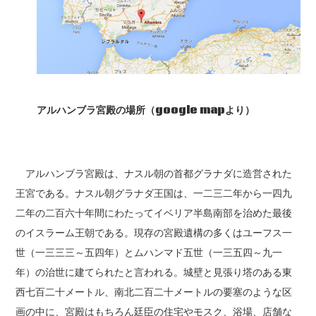
アルハンブラ宮殿の場所（google map
より）
アルハンブラ宮殿は、ナスル朝の首都グラナダに造営された
王宮である。ナスル朝グラナダ王国は、一二三二年から一四九
二年の二百六十年間にわたってイベリア半島南部を治めた最後
のイスラーム王朝である。現存の宮殿遺構の多くはユーフス一
世（一三三三～五四年）とムハンマド五世（一三五四～九一
年）の治世に建てられたと言われる。城壁と見張り塔のある東
西七百二十メートル、南北二百二十メートルの要塞のような区
画の中に、宮殿はもちろん廷臣の住宅やモスク、浴場、店舗な