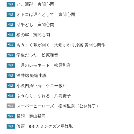
ど、泥卍 寅間心閑
小説
オトコは遅々として 寅間心閑
小説
助平ども 寅間心閑
小説
松の牢 寅間心閑
小説
もうすぐ幕が開く 大畑ゆかり原案 寅間心閑作
小説
学生だった 松原和音
小説
一月のレモネード 松原和音
小説
酒井聡 短編小説
小説
小説四角い海 ケニー敏江
小説
ふうらり、ゆれる 片島麦子
小説
スーパーヒーローズ 松岡里奈（公開終了）
小説
横領 鶴山裕司
小説
伽藍 e.e.カミングズ／星隆弘
小説