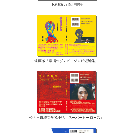
小原眞紀子既刊書籍
遠藤徹『幸福のゾンビ ゾンビ短編集』
松岡里奈純文学私小説『スーパーヒーローズ』