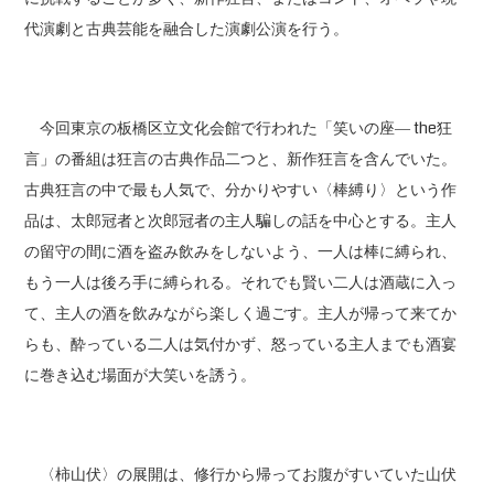
代演劇と古典芸能を融合した演劇公演を行う。
今回東京の板橋区立文化会館で行われた「笑いの座― the狂
言」の番組は狂言の古典作品二つと、新作狂言を含んでいた。
古典狂言の中で最も人気で、分かりやすい〈棒縛り〉という作
品は、太郎冠者と次郎冠者の主人騙しの話を中心とする。主人
の留守の間に酒を盗み飲みをしないよう、一人は棒に縛られ、
もう一人は後ろ手に縛られる。それでも賢い二人は酒蔵に入っ
て、主人の酒を飲みながら楽しく過ごす。主人が帰って来てか
らも、酔っている二人は気付かず、怒っている主人までも酒宴
に巻き込む場面が大笑いを誘う。
〈柿山伏〉の展開は、修行から帰ってお腹がすいていた山伏