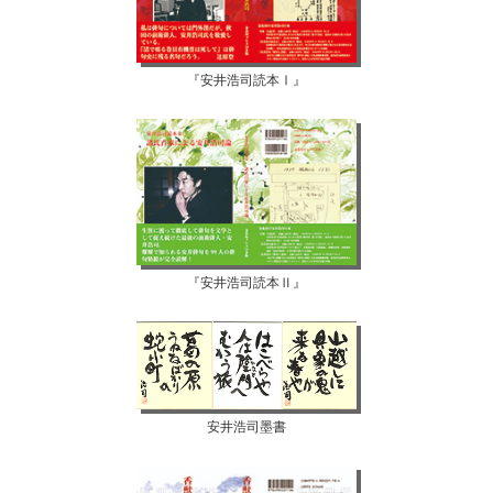
『安井浩司読本Ⅰ』
『安井浩司読本Ⅱ』
安井浩司墨書