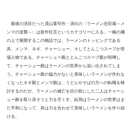
最後の演目だった茂山童司作・演出の〈ラーメン忠臣蔵～メ
ンマの逆襲～〉は新作狂言というカテゴリーに入る。一碗の麺
の上で展開するこの物語では、ラーメンのトッピングである
具、メンマ、ネギ、チャーシュー、そしてとんこつスープが登
場人物である。チャーシュー殿ととんこつスープ殿が喧嘩し
て、チャーシュー殿はラーメンの世界から追い出されてしま
う。チャーシュー殿の協力がないと美味しいラーメンが作れな
くなったネギ殿とメンマ殿は、うどんやそばの方への転職を検
討するのだが、ラーメンの滅亡を目の前にした二人はチャーシ
ュー殿を取り戻そうと力を尽くす。結局はラーメンの世界はま
た平和になって、具は力を合わせて美味しいラーメンを作り続
ける。