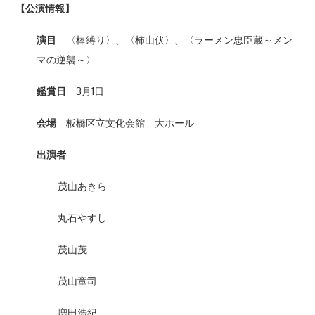
【公演情報】
演目
〈棒縛り〉、〈柿山伏〉、〈ラーメン忠臣蔵～メン
マの逆襲～〉
鑑賞日
3月1日
会場
板橋区立文化会館 大ホール
出演者
茂山あきら
丸石やすし
茂山茂
茂山童司
増田浩紀