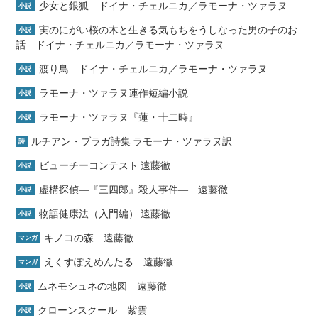
少女と銀狐 ドイナ・チェルニカ／ラモーナ・ツァラヌ
小説
実のにがい桜の木と生きる気もちをうしなった男の子のお
小説
話 ドイナ・チェルニカ／ラモーナ・ツァラヌ
渡り鳥 ドイナ・チェルニカ／ラモーナ・ツァラヌ
小説
ラモーナ・ツァラヌ連作短編小説
小説
ラモーナ・ツァラヌ『蓮・十二時』
小説
ルチアン・ブラガ詩集 ラモーナ・ツァラヌ訳
詩
ビューチーコンテスト 遠藤徹
小説
虚構探偵―『三四郎』殺人事件― 遠藤徹
小説
物語健康法（入門編） 遠藤徹
小説
キノコの森 遠藤徹
マンガ
えくすぽえめんたる 遠藤徹
マンガ
ムネモシュネの地図 遠藤徹
小説
クローンスクール 紫雲
小説