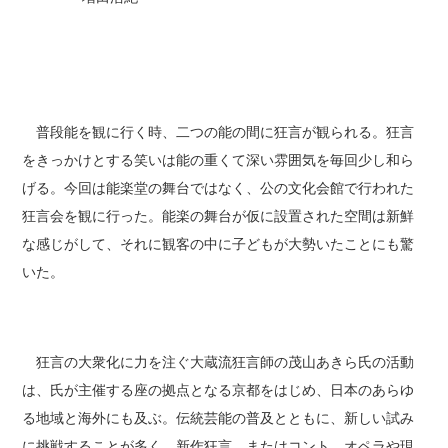
普段能を観に行く時、二つの能の間に狂言が観られる。狂言
をきっかけとする笑いは能の重くて深い雰囲気を毎回少し和ら
げる。今回は能楽堂の舞台ではなく、公の文化会館で行われた
狂言会を観に行った。能楽の舞台が仮に設置された空間は新鮮
な感じがして、それに観客の中に子どもが大勢いたことにも驚
いた。
狂言の大衆化に力を注ぐ大蔵流狂言師の茂山あきら氏の活動
は、氏が主催する座の拠点となる京都をはじめ、日本のあらゆ
る地域と海外にも及ぶ。伝統芸能の普及とともに、新しい試み
に挑戦することが多く、新作狂言、またはコント、オペラや現