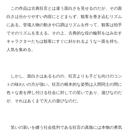
この作品は古典狂言とは違う面白さを見せるのだが、その面
白さは分かりやすい内容にとどまらず、観客を巻き込むリズム
にある。登場人物の動きや口調はリズムを作って、観客は拍手
でそのリズムを支える。その上、古典的な役の輪郭をはみ出す
キャラクターたちは観客にすぐに好かれるような一面を持ち、
人気を集める。
しかし、面白さはあるものの、狂言よりも子ども向けのコン
トの味わいの方が強い。狂言の根本的な姿勢は人間同士の間に
色々な差を押し付ける社会に対しての笑いであり、遊びなのだ
が、それはあくまで大人の遊びなのだ。
笑いの装いを纏う社会批判である狂言の真髄には本物の勇気