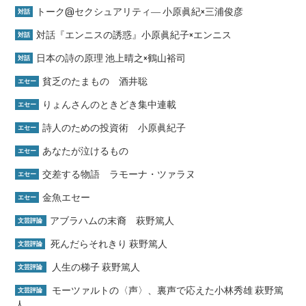
トーク@セクシュアリティ― 小原眞紀×三浦俊彦
対話
対話『エンニスの誘惑』小原眞紀子×エンニス
対話
日本の詩の原理 池上晴之×鶴山裕司
対話
貧乏のたまもの 酒井聡
エセー
りょんさんのときどき集中連載
エセー
詩人のための投資術 小原眞紀子
エセー
あなたが泣けるもの
エセー
交差する物語 ラモーナ・ツァラヌ
エセー
金魚エセー
エセー
アブラハムの末裔 萩野篤人
文芸評論
死んだらそれきり 萩野篤人
文芸評論
人生の梯子 萩野篤人
文芸評論
モーツァルトの〈声〉、裏声で応えた小林秀雄 萩野篤
文芸評論
人