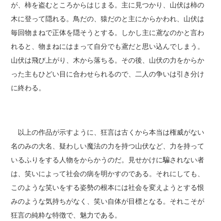
が、柿を盗むところからはじまる。主に見つかり、山伏は柿の
木に登って隠れる。鳥だの、猿だのと主にからかわれ、山伏は
毎回物まねで正体を隠そうとする。しかし主に鳶なのかと言わ
れると、物まねにはまって自分でも鳶だと思い込んでしまう。
山伏は飛び上がり、木から落ちる。その後、山伏の力をからか
った主もひどい目に合わせられるので、二人の争いは引き分け
に終わる。
以上の作品が示すように、狂言は古くから本当は権威がない
名のみの大名、疑わしい魔法の力を持つ山伏など、力を持って
いるふりをする人物をからかうのだ。見せかけに騙されない者
は、笑いによって社会の病を明かすのである。それにしても、
このような笑いをする姿勢の根本には社会を変えようとする恨
みのような気持ちがなく、笑い自体が目標となる。それこそが
狂言の純粋な特徴で、魅力である。