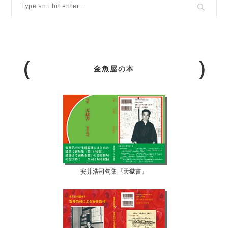
金魚屋の本
安井浩司句集『天獄書』