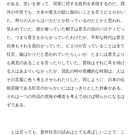
がある。笑いを使って、現実に対する批判を表現するのだ。西
洋の中世でも、大名や君主の邸に面白いことを言うピエロがい
た。周りの人からはバカだとか狂っているのだとかと思われ、
笑われていた。彼が被っていた帽子は君主の冠のパロディだっ
た。つまり君主をからかっていたわけだが、平和な時代は君主
自身もそれを面白がっていた。ピエロが言っていることは全て
狂言、嘘ばかりだと思われていたらしいが、たまには君主より
も真意のあることを言ったりしていた。普段はそれに耳を傾け
る人はあまりいなかったが、混乱の時や危機的な時期は、人は
その言葉に色々考えさせられたりした。同じように、日本の伝
統芸能である狂言のからかいにははっきりとした対象がある。
それは一つの作品の意味や構造を考えてゆけば明らかになるは
ずである。
とは言っても、新作狂言の試みはとても喜ばしいことで、こ