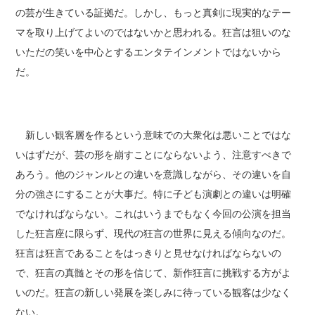
の芸が生きている証拠だ。しかし、もっと真剣に現実的なテー
マを取り上げてよいのではないかと思われる。狂言は狙いのな
いただの笑いを中心とするエンタテインメントではないから
だ。
新しい観客層を作るという意味での大衆化は悪いことではな
いはずだが、芸の形を崩すことにならないよう、注意すべきで
あろう。他のジャンルとの違いを意識しながら、その違いを自
分の強さにすることが大事だ。特に子ども演劇との違いは明確
でなければならない。これはいうまでもなく今回の公演を担当
した狂言座に限らず、現代の狂言の世界に見える傾向なのだ。
狂言は狂言であることをはっきりと見せなければならないの
で、狂言の真髄とその形を信じて、新作狂言に挑戦する方がよ
いのだ。狂言の新しい発展を楽しみに待っている観客は少なく
ない。