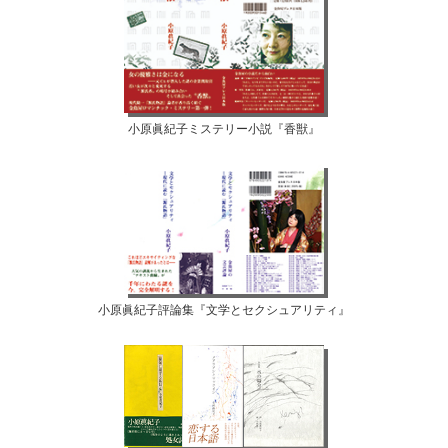
小原眞紀子ミステリー小説『香獣』
小原眞紀子評論集『文学とセクシュアリティ』