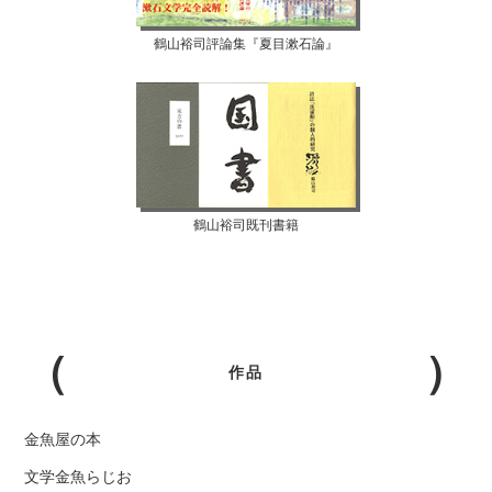
鶴山裕司評論集『夏目漱石論』
鶴山裕司既刊書籍
作品
金魚屋の本
文学金魚らじお