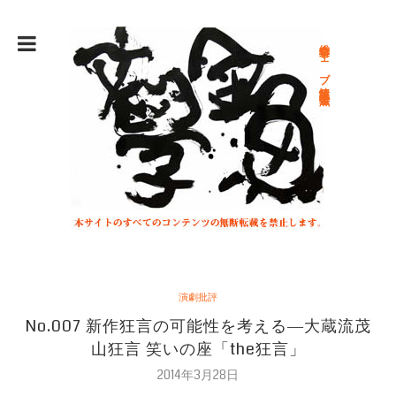
総合文学ウェブ情報誌 文学金魚
演劇批評
No.007 新作狂言の可能性を考える―大蔵流茂
山狂言 笑いの座「the狂言」
2014年3月28日