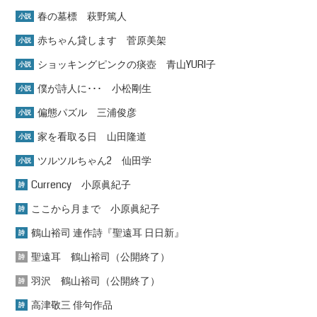
春の墓標 萩野篤人
小説
赤ちゃん貸します 菅原美架
小説
ショッキングピンクの痰壺 青山YURI子
小説
僕が詩人に･･･ 小松剛生
小説
偏態パズル 三浦俊彦
小説
家を看取る日 山田隆道
小説
ツルツルちゃん2 仙田学
小説
Currency 小原眞紀子
詩
ここから月まで 小原眞紀子
詩
鶴山裕司 連作詩『聖遠耳 日日新』
詩
聖遠耳 鶴山裕司（公開終了）
詩
羽沢 鶴山裕司（公開終了）
詩
高津敬三 俳句作品
詩