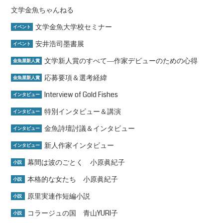
文学金魚ちゃんねる
文学金魚大学校セミナー
イベント
安井浩司墨書展
イベント
文学新人賞のすべて―作家デビューのための心得
金魚屋新人賞
応募要項＆選考経緯
金魚屋新人賞
Interview of Gold Fishes
インタビュー
特別インタビュー＆講演
インタビュー
金魚詩壇討議＆インタビュー
インタビュー
新人作家インタビュー
インタビュー
幕間は波のごとく 小原眞紀子
小説
本格的な女たち 小原眞紀子
小説
原里実連作短編小説
小説
コラージュの国 青山YURI子
小説