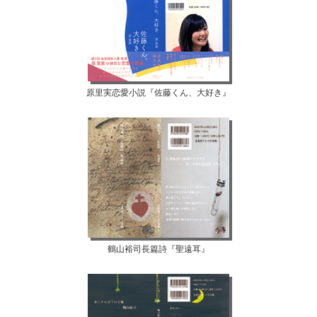
原里実恋愛小説『佐藤くん、大好き』
鶴山裕司長篇詩『聖遠耳』