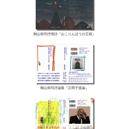
鶴山裕司抒情詩『おこりんぼうの王様』
鶴山裕司評論集『正岡子規論』