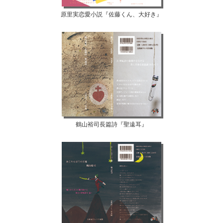
原里実恋愛小説『佐藤くん、大好き』
鶴山裕司長篇詩『聖遠耳』