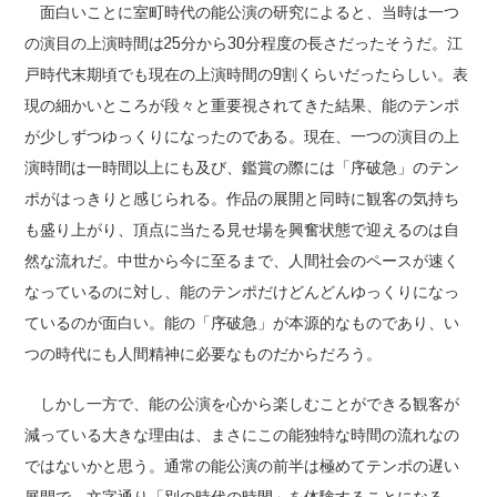
面白いことに室町時代の能公演の研究によると、当時は一つ
の演目の上演時間は25分から30分程度の長さだったそうだ。江
戸時代末期頃でも現在の上演時間の9割くらいだったらしい。表
現の細かいところが段々と重要視されてきた結果、能のテンポ
が少しずつゆっくりになったのである。現在、一つの演目の上
演時間は一時間以上にも及び、鑑賞の際には「序破急」のテン
ポがはっきりと感じられる。作品の展開と同時に観客の気持ち
も盛り上がり、頂点に当たる見せ場を興奮状態で迎えるのは自
然な流れだ。中世から今に至るまで、人間社会のペースが速く
なっているのに対し、能のテンポだけどんどんゆっくりになっ
ているのが面白い。能の「序破急」が本源的なものであり、い
つの時代にも人間精神に必要なものだからだろう。
しかし一方で、能の公演を心から楽しむことができる観客が
減っている大きな理由は、まさにこの能独特な時間の流れなの
ではないかと思う。通常の能公演の前半は極めてテンポの遅い
展開で、文字通り「別の時代の時間」を体験することになる。