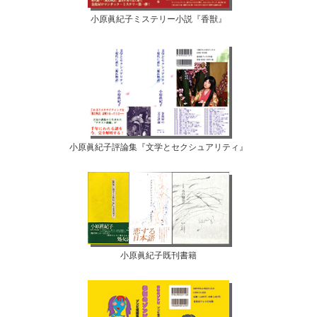
小原眞紀子ミステリー小説『香獣』
小原眞紀子評論集『文学とセクシュアリティ』
小原眞紀子既刊書籍