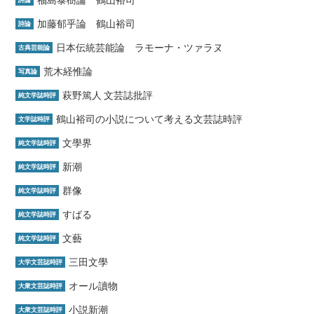
加藤郁乎論 鶴山裕司
詩論
日本伝統芸能論 ラモーナ・ツァラヌ
古典芸能論
荒木経惟論
写真論
萩野篤人 文芸誌批評
純文学誌時評
鶴山裕司の小説について考える文芸誌時評
文学誌時評
文學界
純文学誌時評
新潮
純文学誌時評
群像
純文学誌時評
すばる
純文学誌時評
文藝
純文学誌時評
三田文學
大学文芸誌時評
オール讀物
大衆文芸誌時評
小説新潮
大衆文芸誌時評