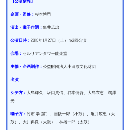
【公演情報】
企画・監修：
杉本博司
演出・囃子作調：
亀井広忠
公演日時：
2018年1月27日（土）※2回公演
会場：
セルリアンタワー能楽堂
主催・企画制作：
公益財団法人小田原文化財団
出演
シテ方：
大島輝久、坂口貴信、谷本健吾、大島衣恵、鵜澤
光
囃子方：
竹市 学 (笛）、吉阪一郎（小鼓）、亀井広忠（大
鼓）、大川典良（太鼓）、林雄一郎（太鼓）