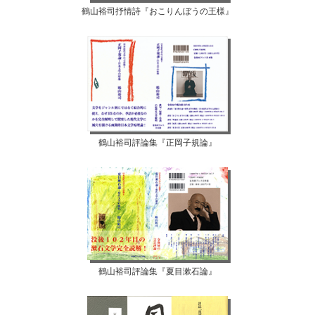
鶴山裕司抒情詩『おこりんぼうの王様』
鶴山裕司評論集『正岡子規論』
鶴山裕司評論集『夏目漱石論』