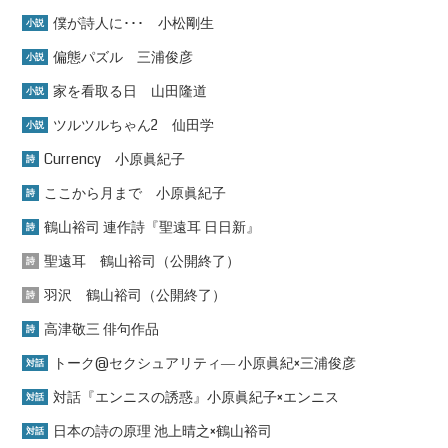
僕が詩人に･･･ 小松剛生
小説
偏態パズル 三浦俊彦
小説
家を看取る日 山田隆道
小説
ツルツルちゃん2 仙田学
小説
Currency 小原眞紀子
詩
ここから月まで 小原眞紀子
詩
鶴山裕司 連作詩『聖遠耳 日日新』
詩
聖遠耳 鶴山裕司（公開終了）
詩
羽沢 鶴山裕司（公開終了）
詩
高津敬三 俳句作品
詩
トーク@セクシュアリティ― 小原眞紀×三浦俊彦
対話
対話『エンニスの誘惑』小原眞紀子×エンニス
対話
日本の詩の原理 池上晴之×鶴山裕司
対話