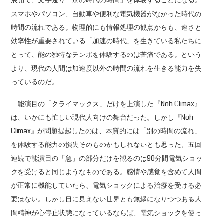
スマホやパソコン、自動車や便利な電気機器がなかった時代の
時間の流れである。物理的にも情報処理の観点からも、速さと
効率性が重要されている「加速の時代」を生きている私たちに
とって、能の独特なテンポを体験するのは苦痛である。という
より、現代の人間は加速度以外の時間の流れを生きる能力を失
っているのだ。
能演目の「クライマックス」だけを上演した『Noh Climax』
は、いかにも忙しい現代人向けの舞台だった。しかし『Noh
Climax』が問題提起したのは、本質的には「別の時間の流れ」
を体験する能力の損失そのものかもしれないとも思った。五回
連続で能演目の「急」の部分だけを観るのは90分間電気ショッ
クを受けると同じようなものである。感情や感覚を含めて人間
が正常に機能していたら、電気ショックによる治療を受ける必
要はない。しかし目に見えない世界とも無縁になりつつある人
間精神が心停止状態になっているならば、電気ショックを使っ