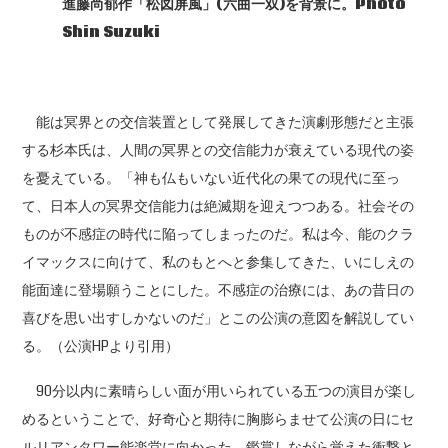
進藤尚郁作「松図屏風」(六曲一双)を背景に。Photo
Shin Suzuki
能は冥界との交信装置として発展してきた演劇形態だと主張
する杉本氏は、人間の冥界との交信能力が衰えている現代の姿
を憂えている。「神も仏もいない近代化の果ての現代に至っ
て、日本人の冥界交信能力は絶滅期を迎えつつある。社会その
ものが不感症の時代に陥ってしまったのだ。私は今、能のクラ
イマックスに向けて、私のもとへと参集してきた、いにしえの
能面達に登場願うことにした。不感症の治療には、あの昔日の
喜びを思い出すしかないのだ」とこの公演の意図を解説してい
る。（公演HPより引用）
90分以内に素晴らしい面が用いられている五つの演目が楽し
めるということで、好奇心と期待に胸膨らませて公演の日にセ
ルリアンタワー能楽堂に向かった。鑑賞しながら覚えた衝撃と