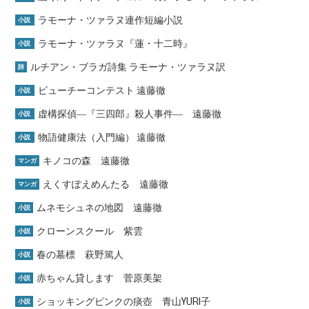
ラモーナ・ツァラヌ連作短編小説
小説
ラモーナ・ツァラヌ『蓮・十二時』
小説
ルチアン・ブラガ詩集 ラモーナ・ツァラヌ訳
詩
ビューチーコンテスト 遠藤徹
小説
虚構探偵―『三四郎』殺人事件― 遠藤徹
小説
物語健康法（入門編） 遠藤徹
小説
キノコの森 遠藤徹
マンガ
えくすぽえめんたる 遠藤徹
マンガ
ムネモシュネの地図 遠藤徹
小説
クローンスクール 紫雲
小説
春の墓標 萩野篤人
小説
赤ちゃん貸します 菅原美架
小説
ショッキングピンクの痰壺 青山YURI子
小説