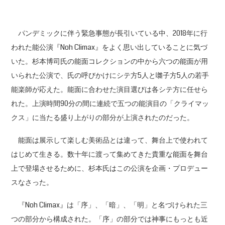
パンデミックに伴う緊急事態が長引いている中、2018年に行
われた能公演『Noh Climax』をよく思い出していることに気づ
いた。杉本博司氏の能面コレクションの中から六つの能面が用
いられた公演で、氏の呼びかけにシテ方5人と囃子方5人の若手
能楽師が応えた。能面に合わせた演目選びは各シテ方に任せら
れた。上演時間90分の間に連続で五つの能演目の「クライマッ
クス」に当たる盛り上がりの部分が上演されたのだった。
能面は展示して楽しむ美術品とは違って、舞台上で使われて
はじめて生きる。数十年に渡って集めてきた貴重な能面を舞台
上で登場させるために、杉本氏はこの公演を企画・プロデュー
スなさった。
『Noh Climax』は「序」、「暗」、「明」と名づけられた三
つの部分から構成された。「序」の部分では神事にもっとも近