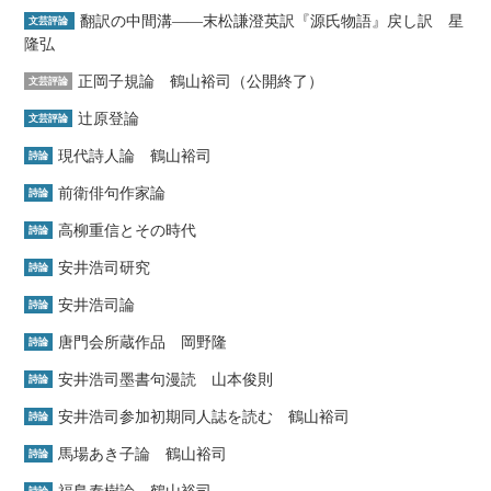
翻訳の中間溝――末松謙澄英訳『源氏物語』戻し訳 星
文芸評論
隆弘
正岡子規論 鶴山裕司（公開終了）
文芸評論
辻原登論
文芸評論
現代詩人論 鶴山裕司
詩論
前衛俳句作家論
詩論
高柳重信とその時代
詩論
安井浩司研究
詩論
安井浩司論
詩論
唐門会所蔵作品 岡野隆
詩論
安井浩司墨書句漫読 山本俊則
詩論
安井浩司参加初期同人誌を読む 鶴山裕司
詩論
馬場あき子論 鶴山裕司
詩論
福島泰樹論 鶴山裕司
詩論