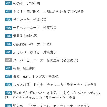
松の牢 寅間心閑
小説
もうすぐ幕が開く 大畑ゆかり原案 寅間心閑作
小説
学生だった 松原和音
小説
一月のレモネード 松原和音
小説
酒井聡 短編小説
小説
小説四角い海 ケニー敏江
小説
ふうらり、ゆれる 片島麦子
小説
スーパーヒーローズ 松岡里奈（公開終了）
小説
横領 鶴山裕司
小説
伽藍 e.e.カミングズ／星隆弘
小説
少女と銀狐 ドイナ・チェルニカ／ラモーナ・ツァラヌ
小説
実のにがい桜の木と生きる気もちをうしなった男の子のお
小説
話 ドイナ・チェルニカ／ラモーナ・ツァラヌ
渡り鳥 ドイナ・チェルニカ／ラモーナ・ツァラヌ
小説