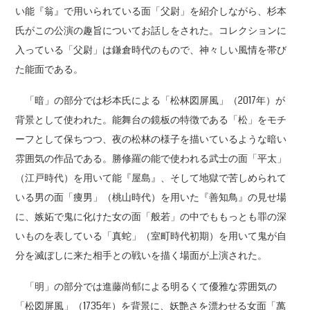
い能『翁』で用いられている面「父尉」を紹介しながら、杉本
氏がこの公演の趣旨についてお話しをされた。コレクションに
入っている「父尉」は鎌倉時代のもので、神々しい風情を帯び
た能面である。
「暗」の部分では杉本氏による「松林図屏風」（2017年）が
背景として使われた。能舞台の鏡板の特徴である「松」をモチ
ーフとして保ちつつ、夜の松林の様子を描いているような暗い
雰囲気の作品である。勝修羅の能で使われる武士の面「平太」
（江戸時代）を用いて能『屋島』、そして地獄で苦しめられて
いる男の面「痩男」（桃山時代）を用いた『善知鳥』の見せ場
に、嫉妬で鬼に化けた女の面「般若」の中でももっとも罪の深
いものを表している「真蛇」（室町時代初期）を用いて鬼が自
分を滅ぼしに来た相手との戦いを描く場面が上演された。
「明」の部分では進藤尚郁による明るくて優雅な雰囲気の
「松図屏風」（1735年）を背景に、妖艶さを漂わせる女面「萬