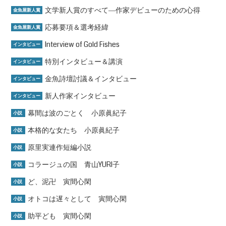
文学新人賞のすべて―作家デビューのための心得
金魚屋新人賞
応募要項＆選考経緯
金魚屋新人賞
Interview of Gold Fishes
インタビュー
特別インタビュー＆講演
インタビュー
金魚詩壇討議＆インタビュー
インタビュー
新人作家インタビュー
インタビュー
幕間は波のごとく 小原眞紀子
小説
本格的な女たち 小原眞紀子
小説
原里実連作短編小説
小説
コラージュの国 青山YURI子
小説
ど、泥卍 寅間心閑
小説
オトコは遅々として 寅間心閑
小説
助平ども 寅間心閑
小説