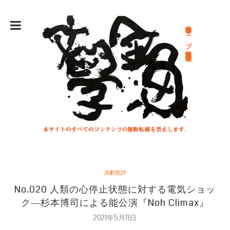
総合文学ウェブ情報誌 文学金魚
演劇批評
No.020 人類の心停止状態に対する電気ショッ
ク―杉本博司による能公演『Noh Climax』
2021年5月11日