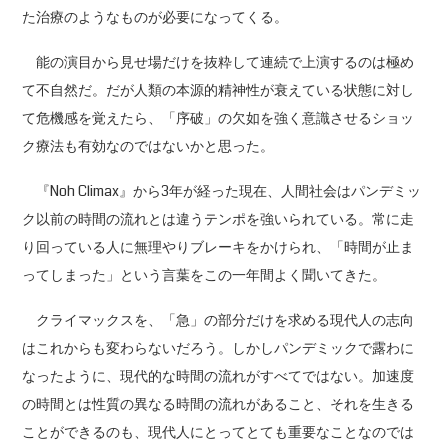
た治療のようなものが必要になってくる。
能の演目から見せ場だけを抜粋して連続で上演するのは極め
て不自然だ。だが人類の本源的精神性が衰えている状態に対し
て危機感を覚えたら、「序破」の欠如を強く意識させるショッ
ク療法も有効なのではないかと思った。
『Noh Climax』から3年が経った現在、人間社会はパンデミッ
ク以前の時間の流れとは違うテンポを強いられている。常に走
り回っている人に無理やりブレーキをかけられ、「時間が止ま
ってしまった」という言葉をこの一年間よく聞いてきた。
クライマックスを、「急」の部分だけを求める現代人の志向
はこれからも変わらないだろう。しかしパンデミックで露わに
なったように、現代的な時間の流れがすべてではない。加速度
の時間とは性質の異なる時間の流れがあること、それを生きる
ことができるのも、現代人にとってとても重要なことなのでは