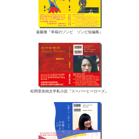
遠藤徹『幸福のゾンビ ゾンビ短編集』
松岡里奈純文学私小説『スーパーヒーローズ』