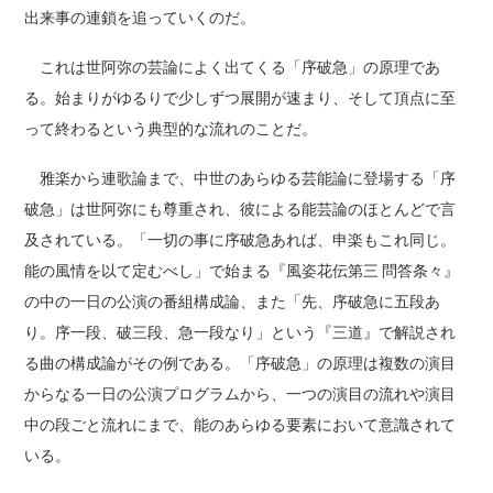
出来事の連鎖を追っていくのだ。
これは世阿弥の芸論によく出てくる「序破急」の原理であ
る。始まりがゆるりで少しずつ展開が速まり、そして頂点に至
って終わるという典型的な流れのことだ。
雅楽から連歌論まで、中世のあらゆる芸能論に登場する「序
破急」は世阿弥にも尊重され、彼による能芸論のほとんどで言
及されている。「一切の事に序破急あれば、申楽もこれ同じ。
能の風情を以て定むべし」で始まる『風姿花伝第三 問答条々』
の中の一日の公演の番組構成論、また「先、序破急に五段あ
り。序一段、破三段、急一段なり」という『三道』で解説され
る曲の構成論がその例である。「序破急」の原理は複数の演目
からなる一日の公演プログラムから、一つの演目の流れや演目
中の段ごと流れにまで、能のあらゆる要素において意識されて
いる。