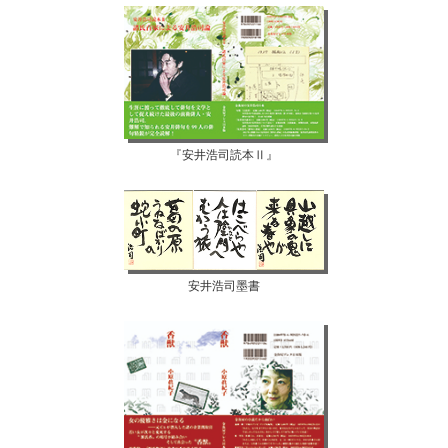
『安井浩司読本Ⅱ』
安井浩司墨書