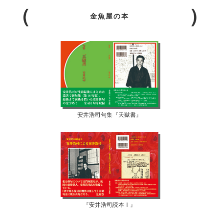
金魚屋の本
安井浩司句集『天獄書』
『安井浩司読本Ⅰ』