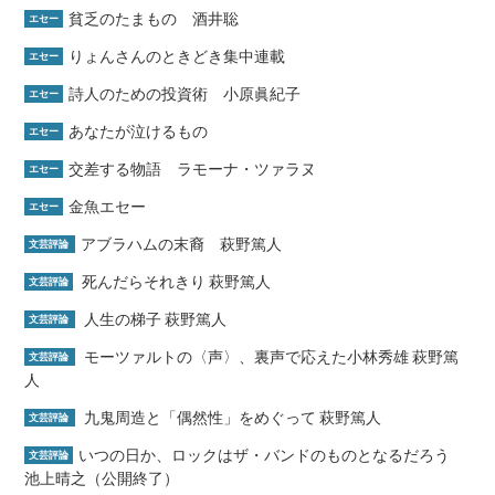
貧乏のたまもの 酒井聡
エセー
りょんさんのときどき集中連載
エセー
詩人のための投資術 小原眞紀子
エセー
あなたが泣けるもの
エセー
交差する物語 ラモーナ・ツァラヌ
エセー
金魚エセー
エセー
アブラハムの末裔 萩野篤人
文芸評論
死んだらそれきり 萩野篤人
文芸評論
人生の梯子 萩野篤人
文芸評論
モーツァルトの〈声〉、裏声で応えた小林秀雄 萩野篤
文芸評論
人
九鬼周造と「偶然性」をめぐって 萩野篤人
文芸評論
いつの日か、ロックはザ・バンドのものとなるだろう
文芸評論
池上晴之（公開終了）