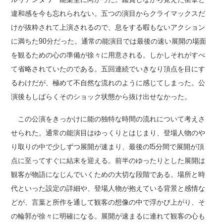
違和感を今も忘れられない。五つの演目からクライマックスだ
けが抜粋されて上演されるので、息をする暇もないアクション
に満ちた90分だった。通常の能演目では最後の速い展開の場面
を観るための心の準備が徐々に用意される。しかしそれがすべ
て省略されていたのである。五回連続でいきなり頂点を目にす
るわけだが、極めて不自然な流れのように感じてしまった。公
演後もしばらくそのショック状態から抜け出せなかった。
この公演をきっかけに能の独特な時間の流れについて考えさ
せられた。通常の能演目はゆっくりとはじまり、登場人物のや
り取りの中で少しずつ展開が速まり、最後の15分間で展開が頂
点に至ってすぐに結末を迎える。前半のゆったりとした展開は
観客が物語になじんでいくための大切な段階である。場所と時
代といった設定の詳細や、登場人物が抱えている背景と感情な
どが、言葉と所作を通して観客の想像の中で浮かび上がり、そ
の輪郭が徐々に明確になる。展開が速まるに連れて観客の心も