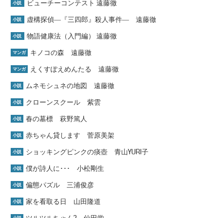
ビューチーコンテスト 遠藤徹
小説
虚構探偵―『三四郎』殺人事件― 遠藤徹
小説
物語健康法（入門編） 遠藤徹
小説
キノコの森 遠藤徹
マンガ
えくすぽえめんたる 遠藤徹
マンガ
ムネモシュネの地図 遠藤徹
小説
クローンスクール 紫雲
小説
春の墓標 萩野篤人
小説
赤ちゃん貸します 菅原美架
小説
ショッキングピンクの痰壺 青山YURI子
小説
僕が詩人に･･･ 小松剛生
小説
偏態パズル 三浦俊彦
小説
家を看取る日 山田隆道
小説