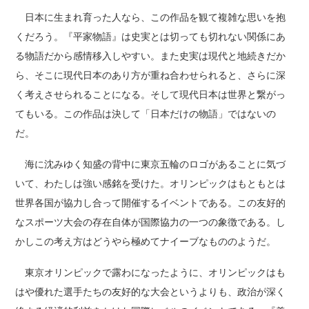
日本に生まれ育った人なら、この作品を観て複雑な思いを抱
くだろう。『平家物語』は史実とは切っても切れない関係にあ
る物語だから感情移入しやすい。また史実は現代と地続きだか
ら、そこに現代日本のあり方が重ね合わせられると、さらに深
く考えさせられることになる。そして現代日本は世界と繋がっ
てもいる。この作品は決して「日本だけの物語」ではないの
だ。
海に沈みゆく知盛の背中に東京五輪のロゴがあることに気づ
いて、わたしは強い感銘を受けた。オリンピックはもともとは
世界各国が協力し合って開催するイベントである。この友好的
なスポーツ大会の存在自体が国際協力の一つの象徴である。し
かしこの考え方はどうやら極めてナイーブなもののようだ。
東京オリンピックで露わになったように、オリンピックはも
はや優れた選手たちの友好的な大会というよりも、政治が深く