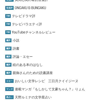
ONGAKU & BUNGAKU
音楽評
テレビドラマ評
TV
テレビバラエティ評
TV
YouTubeチャンネルレビュー
TV
小説
書評
詩書
書評
評論・エセー
書評
絵のある本のはなし
書評
親御さんのための読書講座
書評
おいしい文学レシピ 三日月クイイジーヌ
エセー
連載マンガ『もしかして文豪ちゃん？』りょん
マンガ
天野ルミナの文学星占い
星占い