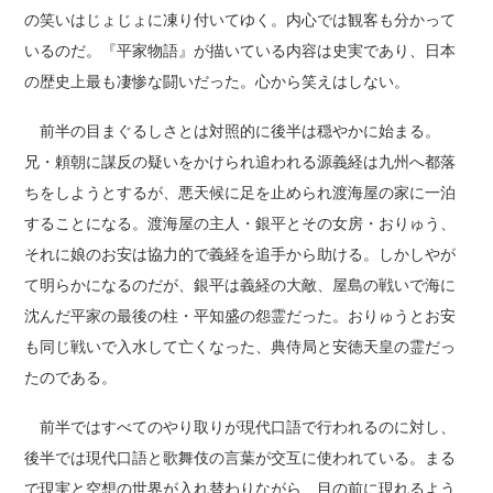
の笑いはじょじょに凍り付いてゆく。内心では観客も分かって
いるのだ。『平家物語』が描いている内容は史実であり、日本
の歴史上最も凄惨な闘いだった。心から笑えはしない。
前半の目まぐるしさとは対照的に後半は穏やかに始まる。
兄・頼朝に謀反の疑いをかけられ追われる源義経は九州へ都落
ちをしようとするが、悪天候に足を止められ渡海屋の家に一泊
することになる。渡海屋の主人・銀平とその女房・おりゅう、
それに娘のお安は協力的で義経を追手から助ける。しかしやが
て明らかになるのだが、銀平は義経の大敵、屋島の戦いで海に
沈んだ平家の最後の柱・平知盛の怨霊だった。おりゅうとお安
も同じ戦いで入水して亡くなった、典侍局と安徳天皇の霊だっ
たのである。
前半ではすべてのやり取りが現代口語で行われるのに対し、
後半では現代口語と歌舞伎の言葉が交互に使われている。まる
で現実と空想の世界が入れ替わりながら、目の前に現れるよう