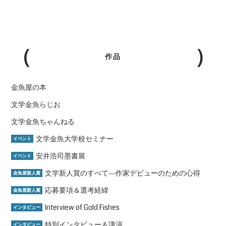
作品
金魚屋の本
文学金魚らじお
文学金魚ちゃんねる
文学金魚大学校セミナー
イベント
安井浩司墨書展
イベント
文学新人賞のすべて―作家デビューのための心得
金魚屋新人賞
応募要項＆選考経緯
金魚屋新人賞
Interview of Gold Fishes
インタビュー
特別インタビュー＆講演
インタビュー