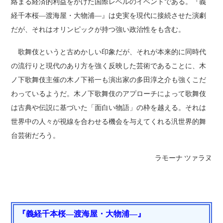
絡まる経済的利益をかけた国際レベルのイベントである。『義
経千本桜―渡海屋・大物浦―』は史実を現代に接続させた演劇
だが、それはオリンピックが持つ強い政治性をも含む。
歌舞伎というと古めかしい印象だが、それが本来的に同時代
の流行りと現代のあり方を強く反映した芸術であることに、木
ノ下歌舞伎主催の木ノ下裕一も演出家の多田淳之介も強くこだ
わっているようだ。木ノ下歌舞伎のアプローチによって歌舞伎
は古典や伝説に基づいた「面白い物語」の枠を越える。それは
世界中の人々が視線を合わせる機会を与えてくれる汎世界的舞
台芸術だろう。
ラモーナ ツァラヌ
『義経千本桜―渡海屋・大物浦―』