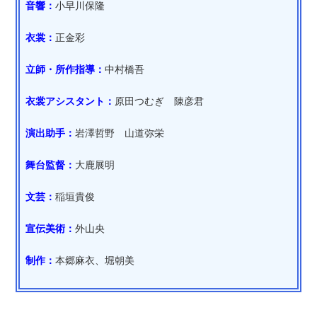
音響：
小早川保隆
衣裳：
正金彩
立師・所作指導：
中村橋吾
衣裳アシスタント：
原田つむぎ 陳彦君
演出助手：
岩澤哲野 山道弥栄
舞台監督：
大鹿展明
文芸：
稲垣貴俊
宣伝美術：
外山央
制作：
本郷麻衣、堀朝美