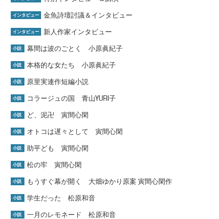
金魚詩壇討議＆インタビュー
インタビュー
新人作家インタビュー
インタビュー
幕間は波のごとく 小原眞紀子
小説
本格的な女たち 小原眞紀子
小説
原里実連作短編小説
小説
コラージュの国 青山YURI子
小説
ど、泥卍 寅間心閑
小説
オトコは遅々として 寅間心閑
小説
助平ども 寅間心閑
小説
松の牢 寅間心閑
小説
もうすぐ幕が開く 大畑ゆかり原案 寅間心閑作
小説
学生だった 松原和音
小説
一月のレモネード 松原和音
小説