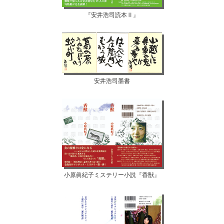
『安井浩司読本Ⅱ』
安井浩司墨書
小原眞紀子ミステリー小説『香獣』