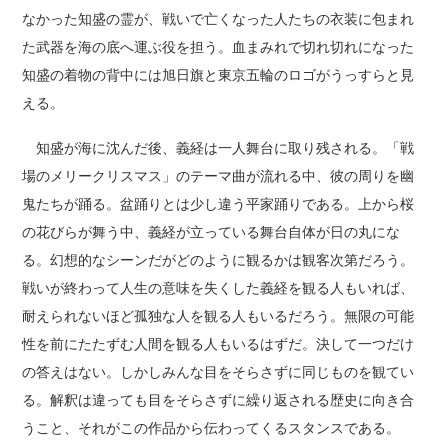
なかった知盛の霊が、戦いで亡くなった人たちの衣装に包まれ
た武器を海の底へ運ぶ役を担う。血まみれで切れ切れになった
知盛の着物の背中には旭日旗と東京五輪のロゴがうっすらと見
える。
知盛が海に沈んだ後、義経は一人舞台に取り残される。「戦
場のメリークリスマス」のテーマ曲が流れる中、彼の周りを幽
鬼たちが踊る。盆踊りとは少し違う平家踊りである。上から桜
の花びらが舞う中、義経が立っている舞台自体が日の丸にな
る。幻想的なシーンだがどのように観るかは観客次第だろう。
戦いが終わって人生の意味を失くした義経を観る人もいれば、
耐えられないほど孤独な人を観る人もいるだろう。無限の可能
性を前にたたずむ人間を観る人もいるはずだ。決して一つだけ
の答えはない。しかしみんな目をそらさずに同じものを観てい
る。解釈は違っても目をそらさずに繰り返される歴史に向き合
うこと、それがこの作品から伝わってくるスタンスである。