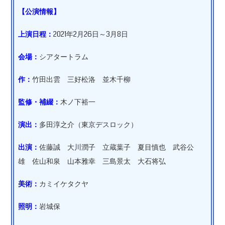
【公演情報】
上演日程：
2021年2月26日～3月8日
会場：
シアタートラム
作：
竹田出雲 三好松洛 並木千柳
監修・補綴：
木ノ下裕一
演出：
多田淳之介（東京デスロック）
出演：
佐藤誠 大川潤子 立蔵葉子 夏目慎也 武谷公
雄 佐山和泉 山本雅幸 三島景太 大石将弘
美術：
カミイケタクヤ
照明：
岩城保