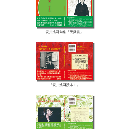
安井浩司句集『天獄書』
『安井浩司読本Ⅰ』