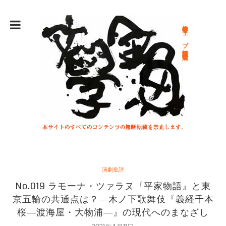
総合文学ウェブ情報誌 文学金魚
演劇批評
No.019 ラモーナ・ツァラヌ『平家物語』と東
京五輪の共通点は？―木ノ下歌舞伎『義経千本
桜―渡海屋・大物浦―』の現代へのまなざし