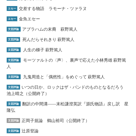
交差する物語 ラモーナ・ツァラヌ
エセー
金魚エセー
エセー
アブラハムの末裔 萩野篤人
文芸評論
死んだらそれきり 萩野篤人
文芸評論
人生の梯子 萩野篤人
文芸評論
モーツァルトの〈声〉、裏声で応えた小林秀雄 萩野篤
文芸評論
人
九鬼周造と「偶然性」をめぐって 萩野篤人
文芸評論
いつの日か、ロックはザ・バンドのものとなるだろう
文芸評論
池上晴之（公開終了）
翻訳の中間溝――末松謙澄英訳『源氏物語』戻し訳 星
文芸評論
隆弘
正岡子規論 鶴山裕司（公開終了）
文芸評論
辻原登論
文芸評論