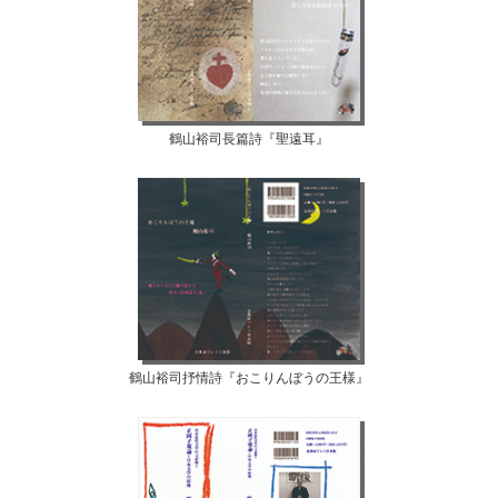
鶴山裕司長篇詩『聖遠耳』
鶴山裕司抒情詩『おこりんぼうの王様』