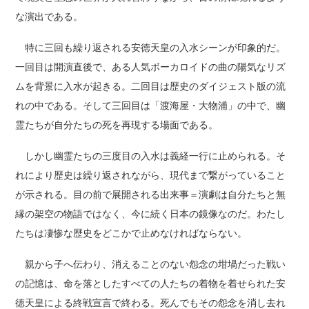
な演出である。
特に三回も繰り返される安徳天皇の入水シーンが印象的だ。
一回目は開演直後で、ある人気ボーカロイドの曲の陽気なリズ
ムを背景に入水が起きる。二回目は歴史のダイジェスト版の流
れの中である。そして三回目は「渡海屋・大物浦」の中で、幽
霊たちが自分たちの死を再現する場面である。
しかし幽霊たちの三度目の入水は義経一行に止められる。そ
れにより歴史は繰り返されながら、現代まで繋がっていること
が示される。目の前で展開される出来事＝演劇は自分たちと無
縁の架空の物語ではなく、今に続く日本の鏡像なのだ。わたし
たちは凄惨な歴史をどこかで止めなければならない。
親から子へ伝わり、消えることのない怨念の坩堝だった戦い
の記憶は、命を落としたすべての人たちの着物を着せられた安
徳天皇による終戦宣言で終わる。死んでもその怨念を消し去れ