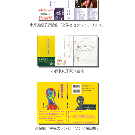
小原眞紀子評論集『文学とセクシュアリティ』
小原眞紀子既刊書籍
遠藤徹『幸福のゾンビ ゾンビ短編集』