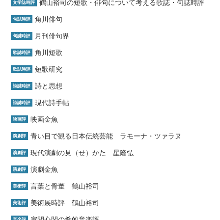
鶴山裕司の短歌・俳句について考える歌誌・句誌時評
文学誌時評
角川俳句
句誌時評
月刊俳句界
句誌時評
角川短歌
歌誌時評
短歌研究
歌誌時評
詩と思想
詩誌時評
現代詩手帖
詩誌時評
映画金魚
映画評
青い目で観る日本伝統芸能 ラモーナ・ツァラヌ
演劇評
現代演劇の見（せ）かた 星隆弘
演劇評
演劇金魚
演劇評
言葉と骨董 鶴山裕司
美術評
美術展時評 鶴山裕司
美術評
寅間心閑の肴的音楽評
音楽評