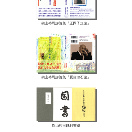
鶴山裕司評論集『正岡子規論』
鶴山裕司評論集『夏目漱石論』
鶴山裕司既刊書籍