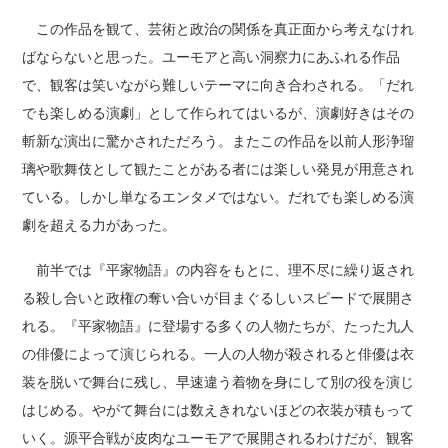
この作品を観て、芸術と政治の関係を真正面から考えなけれ
ばならないと思った。ユーモアと高い洞察力にあふれる作品
で、観客は笑いながら難しいテーマに向き合わされる。「だれ
でも楽しめる演劇」として作られてはいるが、演劇好きはその
斬新な演出に驚かされただろう。またこの作品を以前人形浄瑠
璃や歌舞伎として観たことがある者には楽しい発見が用意され
ている。しかし単なるエンタメではない。だれでも楽しめる演
劇を超える力があった。
前半では『平家物語』の内容をもとに、理不尽に繰り返され
る殺し合いと政権の奪い合いが目まぐるしいスピードで展開さ
れる。『平家物語』に登場する多くの人物たちが、たった九人
の俳優によって演じられる。一人の人物が殺されると俳優は衣
装を脱いで舞台に残し、早速違う着物を身にして別の役を演じ
はじめる。やがて舞台には数えきれないほどの衣装が積もって
いく。源平合戦が皮肉なユーモアで展開されるわけだが、観客