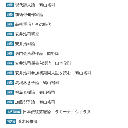
現代詩人論 鶴山裕司
詩論
前衛俳句作家論
詩論
高柳重信とその時代
詩論
安井浩司研究
詩論
安井浩司論
詩論
唐門会所蔵作品 岡野隆
詩論
安井浩司墨書句漫読 山本俊則
詩論
安井浩司参加初期同人誌を読む 鶴山裕司
詩論
馬場あき子論 鶴山裕司
詩論
福島泰樹論 鶴山裕司
詩論
加藤郁乎論 鶴山裕司
詩論
日本伝統芸能論 ラモーナ・ツァラヌ
古典芸能論
荒木経惟論
写真論