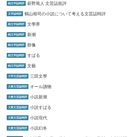
萩野篤人 文芸誌批評
純文学誌時評
鶴山裕司の小説について考える文芸誌時評
文学誌時評
文學界
純文学誌時評
新潮
純文学誌時評
群像
純文学誌時評
すばる
純文学誌時評
文藝
純文学誌時評
三田文學
大学文芸誌時評
オール讀物
大衆文芸誌時評
小説新潮
大衆文芸誌時評
小説すばる
大衆文芸誌時評
小説現代
大衆文芸誌時評
小説幻冬
大衆文芸誌時評