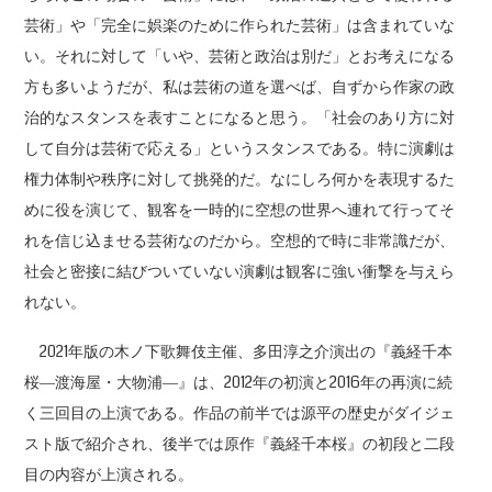
芸術」や「完全に娯楽のために作られた芸術」は含まれていな
い。それに対して「いや、芸術と政治は別だ」とお考えになる
方も多いようだが、私は芸術の道を選べば、自ずから作家の政
治的なスタンスを表すことになると思う。「社会のあり方に対
して自分は芸術で応える」というスタンスである。特に演劇は
権力体制や秩序に対して挑発的だ。なにしろ何かを表現するた
めに役を演じて、観客を一時的に空想の世界へ連れて行ってそ
れを信じ込ませる芸術なのだから。空想的で時に非常識だが、
社会と密接に結びついていない演劇は観客に強い衝撃を与えら
れない。
2021年版の木ノ下歌舞伎主催、多田淳之介演出の『義経千本
桜―渡海屋・大物浦―』は、2012年の初演と2016年の再演に続
く三回目の上演である。作品の前半では源平の歴史がダイジェ
スト版で紹介され、後半では原作『義経千本桜』の初段と二段
目の内容が上演される。