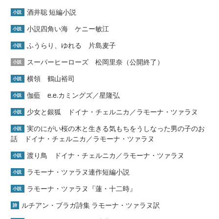
酒井聡 短編小説
小説
小説四角い海 ケニー敏江
小説
ふうらり、ゆれる 片島麦子
小説
スーパーヒーローズ 松岡里奈（公開終了）
小説
横領 鶴山裕司
小説
伽藍 e.e.カミングズ／星隆弘
小説
少女と銀狐 ドイナ・チェルニカ／ラモーナ・ツァラヌ
小説
実のにがい桜の木と生きる気もちをうしなった男の子のお
小説
話 ドイナ・チェルニカ／ラモーナ・ツァラヌ
渡り鳥 ドイナ・チェルニカ／ラモーナ・ツァラヌ
小説
ラモーナ・ツァラヌ連作短編小説
小説
ラモーナ・ツァラヌ『蓮・十二時』
小説
ルチアン・ブラガ詩集 ラモーナ・ツァラヌ訳
詩