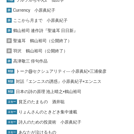
ツルツルちゃん2 仙田学
小説
Currency 小原眞紀子
詩
ここから月まで 小原眞紀子
詩
鶴山裕司 連作詩『聖遠耳 日日新』
詩
聖遠耳 鶴山裕司（公開終了）
詩
羽沢 鶴山裕司（公開終了）
詩
高津敬三 俳句作品
詩
トーク@セクシュアリティ― 小原眞紀×三浦俊彦
対話
対話『エンニスの誘惑』小原眞紀子×エンニス
対話
日本の詩の原理 池上晴之×鶴山裕司
対話
貧乏のたまもの 酒井聡
エセー
りょんさんのときどき集中連載
エセー
詩人のための投資術 小原眞紀子
エセー
あなたが泣けるもの
エセー