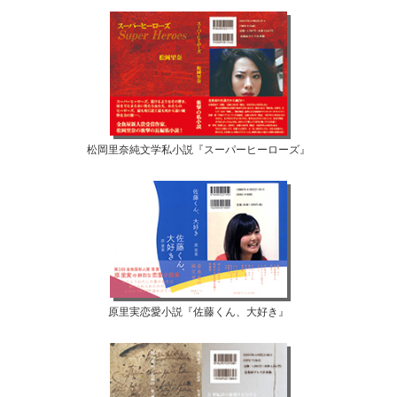
松岡里奈純文学私小説『スーパーヒーローズ』
原里実恋愛小説『佐藤くん、大好き』