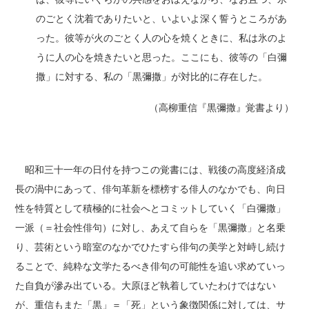
のごとく沈着でありたいと、いよいよ深く誓うところがあ
った。彼等が火のごとく人の心を焼くときに、私は氷のよ
うに人の心を焼きたいと思った。ここにも、彼等の「白彌
撒」に対する、私の「黒彌撒」が対比的に存在した。
（高柳重信『黒彌撒』覚書より）
昭和三十一年の日付を持つこの覚書には、戦後の高度経済成
長の渦中にあって、俳句革新を標榜する俳人のなかでも、向日
性を特質として積極的に社会へとコミットしていく「白彌撒」
一派（＝社会性俳句）に対し、あえて自らを「黒彌撒」と名乗
り、芸術という暗室のなかでひたすら俳句の美学と対峙し続け
ることで、純粋な文学たるべき俳句の可能性を追い求めていっ
た自負が滲み出ている。大原ほど執着していたわけではない
が、重信もまた「黒」＝「死」という象徴関係に対しては、サ