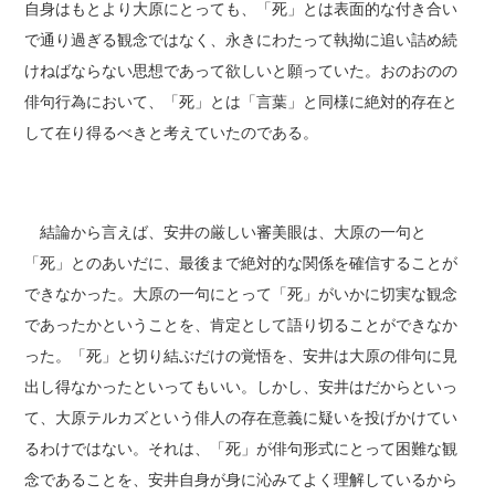
自身はもとより大原にとっても、「死」とは表面的な付き合い
で通り過ぎる観念ではなく、永きにわたって執拗に追い詰め続
けねばならない思想であって欲しいと願っていた。おのおのの
俳句行為において、「死」とは「言葉」と同様に絶対的存在と
して在り得るべきと考えていたのである。
結論から言えば、安井の厳しい審美眼は、大原の一句と
「死」とのあいだに、最後まで絶対的な関係を確信することが
できなかった。大原の一句にとって「死」がいかに切実な観念
であったかということを、肯定として語り切ることができなか
った。「死」と切り結ぶだけの覚悟を、安井は大原の俳句に見
出し得なかったといってもいい。しかし、安井はだからといっ
て、大原テルカズという俳人の存在意義に疑いを投げかけてい
るわけではない。それは、「死」が俳句形式にとって困難な観
念であることを、安井自身が身に沁みてよく理解しているから