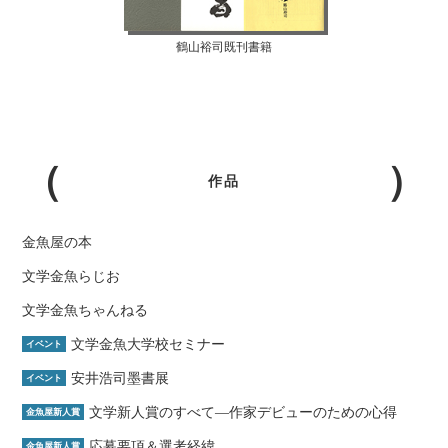
鶴山裕司既刊書籍
作品
金魚屋の本
文学金魚らじお
文学金魚ちゃんねる
文学金魚大学校セミナー
イベント
安井浩司墨書展
イベント
文学新人賞のすべて―作家デビューのための心得
金魚屋新人賞
応募要項＆選考経緯
金魚屋新人賞