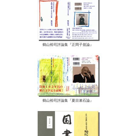
鶴山裕司評論集『正岡子規論』
鶴山裕司評論集『夏目漱石論』