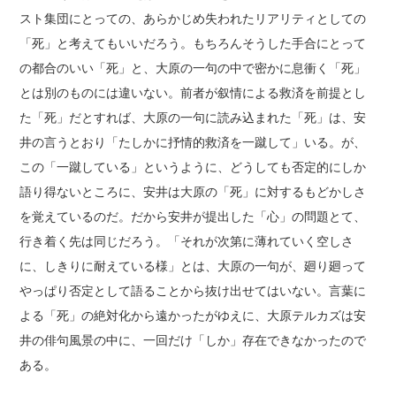
スト集団にとっての、あらかじめ失われたリアリティとしての
「死」と考えてもいいだろう。もちろんそうした手合にとって
の都合のいい「死」と、大原の一句の中で密かに息衝く「死」
とは別のものには違いない。前者が叙情による救済を前提とし
た「死」だとすれば、大原の一句に読み込まれた「死」は、安
井の言うとおり「たしかに抒情的救済を一蹴して」いる。が、
この「一蹴している」というように、どうしても否定的にしか
語り得ないところに、安井は大原の「死」に対するもどかしさ
を覚えているのだ。だから安井が提出した「心」の問題とて、
行き着く先は同じだろう。「それが次第に薄れていく空しさ
に、しきりに耐えている様」とは、大原の一句が、廻り廻って
やっぱり否定として語ることから抜け出せてはいない。言葉に
よる「死」の絶対化から遠かったがゆえに、大原テルカズは安
井の俳句風景の中に、一回だけ「しか」存在できなかったので
ある。