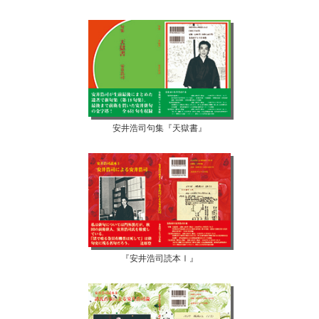
安井浩司句集『天獄書』
『安井浩司読本Ⅰ』