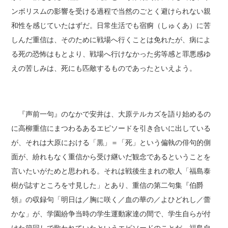
ンボリスムの影響を受ける過程で当然のごとく避けられない親
和性を感じていたはずだ。日常生活でも宿痾（しゅくあ）に苦
しんだ重信は、そのために戦場へ行くことは免れたが、病によ
る死の恐怖はもとより、戦場へ行けなかった劣等感と罪悪感ゆ
えの苦しみは、死にも匹敵するものであったといえよう。
『声前一句』のなかで安井は、大原テルカズを語り始めるの
に高柳重信にまつわるあるエピソードを引き合いに出している
が、それは大原における「黒」＝「死」という偏執の俳句的側
面が、紛れもなく重信から受け継いだ観念であるということを
言いたいがためと思われる。それは戦後生まれの歌人「福島泰
樹が誌すところを寸見した」とあり、重信の第二句集『伯爵
領』の収録句「明日は／胸に咲く／血の華の／よひどれし／蕾
かな」が、学園紛争当時の学生運動家達の間で、学生自らが付