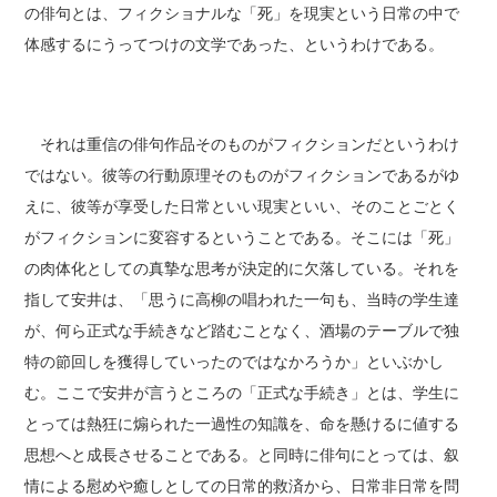
の俳句とは、フィクショナルな「死」を現実という日常の中で
体感するにうってつけの文学であった、というわけである。
それは重信の俳句作品そのものがフィクションだというわけ
ではない。彼等の行動原理そのものがフィクションであるがゆ
えに、彼等が享受した日常といい現実といい、そのことごとく
がフィクションに変容するということである。そこには「死」
の肉体化としての真摯な思考が決定的に欠落している。それを
指して安井は、「思うに高柳の唱われた一句も、当時の学生達
が、何ら正式な手続きなど踏むことなく、酒場のテーブルで独
特の節回しを獲得していったのではなかろうか」といぶかし
む。ここで安井が言うところの「正式な手続き」とは、学生に
とっては熱狂に煽られた一過性の知識を、命を懸けるに値する
思想へと成長させることである。と同時に俳句にとっては、叙
情による慰めや癒しとしての日常的救済から、日常非日常を問