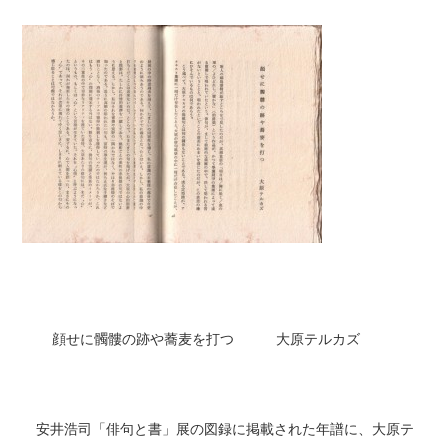
顔せに髑髏の跡や蕎麦を打つ 大原テルカズ
安井浩司「俳句と書」展の図録に掲載された年譜に、大原テ