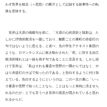
わず世界を観念（＝思想）の断片として記録する叙事性への転
換を意味する。
安井は大原の掲載句を前に、「大原の心的屈折と陰影は、た
しかに抒情的救済を一蹴しており、酩酊ごとの裏町の赤提灯の
句ではないように思える」と述べ、先の学生アナキスト集団の
ような、ロマンチシズムに衝き動かされた「死」に対する自己
救済的憧れとは一線を画す句であることに言及する。しかし続
けて安井は、「私はそれを書斎や荒野の一隅からではなく、や
はり赤提灯のそばで知ったのである」と告白するように付け加
えている。告白するようにというのは、この一文の裏に「いっ
そ書斎や荒野で知ったことなら、ことはもっと単純に済ませら
れるのだが」とでも言うべき安井の底意が隠されていると思わ
れるからだ。