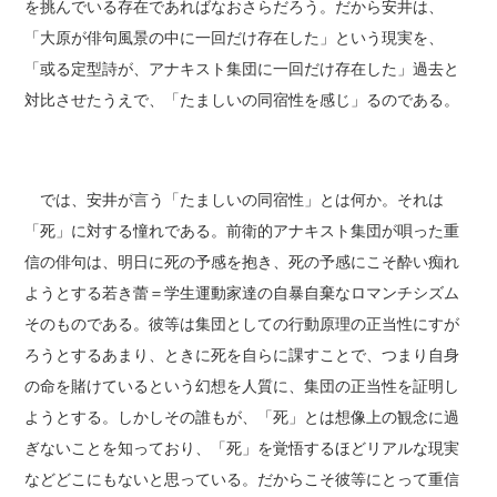
を挑んでいる存在であればなおさらだろう。だから安井は、
「大原が俳句風景の中に一回だけ存在した」という現実を、
「或る定型詩が、アナキスト集団に一回だけ存在した」過去と
対比させたうえで、「たましいの同宿性を感じ」るのである。
では、安井が言う「たましいの同宿性」とは何か。それは
「死」に対する憧れである。前衛的アナキスト集団が唄った重
信の俳句は、明日に死の予感を抱き、死の予感にこそ酔い痴れ
ようとする若き蕾＝学生運動家達の自暴自棄なロマンチシズム
そのものである。彼等は集団としての行動原理の正当性にすが
ろうとするあまり、ときに死を自らに課すことで、つまり自身
の命を賭けているという幻想を人質に、集団の正当性を証明し
ようとする。しかしその誰もが、「死」とは想像上の観念に過
ぎないことを知っており、「死」を覚悟するほどリアルな現実
などどこにもないと思っている。だからこそ彼等にとって重信