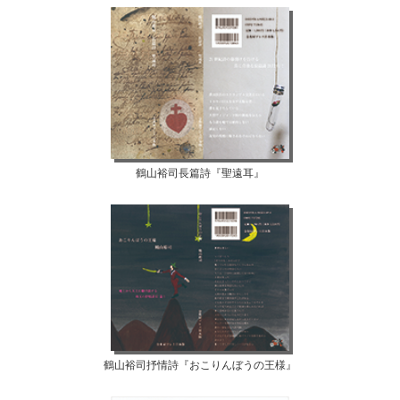
鶴山裕司長篇詩『聖遠耳』
鶴山裕司抒情詩『おこりんぼうの王様』