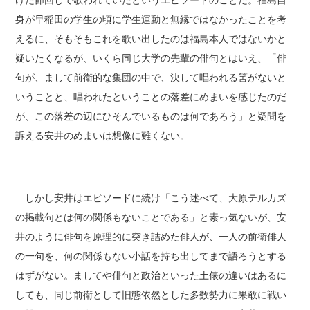
けた節回しで歌われていたというエピソードのことだ。福島自
身が早稲田の学生の頃に学生運動と無縁ではなかったことを考
えるに、そもそもこれを歌い出したのは福島本人ではないかと
疑いたくなるが、いくら同じ大学の先輩の俳句とはいえ、「俳
句が、まして前衛的な集団の中で、決して唱われる筈がないと
いうことと、唱われたということの落差にめまいを感じたのだ
が、この落差の辺にひそんでいるものは何であろう」と疑問を
訴える安井のめまいは想像に難くない。
しかし安井はエピソードに続け「こう述べて、大原テルカズ
の掲載句とは何の関係もないことである」と素っ気ないが、安
井のように俳句を原理的に突き詰めた俳人が、一人の前衛俳人
の一句を、何の関係もない小話を持ち出してまで語ろうとする
はずがない。ましてや俳句と政治といった土俵の違いはあるに
しても、同じ前衛として旧態依然とした多数勢力に果敢に戦い