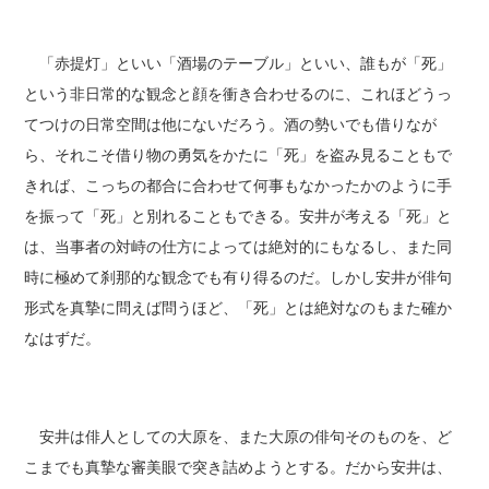
「赤提灯」といい「酒場のテーブル」といい、誰もが「死」
という非日常的な観念と顔を衝き合わせるのに、これほどうっ
てつけの日常空間は他にないだろう。酒の勢いでも借りなが
ら、それこそ借り物の勇気をかたに「死」を盗み見ることもで
きれば、こっちの都合に合わせて何事もなかったかのように手
を振って「死」と別れることもできる。安井が考える「死」と
は、当事者の対峙の仕方によっては絶対的にもなるし、また同
時に極めて刹那的な観念でも有り得るのだ。しかし安井が俳句
形式を真摯に問えば問うほど、「死」とは絶対なのもまた確か
なはずだ。
安井は俳人としての大原を、また大原の俳句そのものを、ど
こまでも真摯な審美眼で突き詰めようとする。だから安井は、