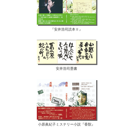
『安井浩司読本Ⅱ』
安井浩司墨書
小原眞紀子ミステリー小説『香獣』