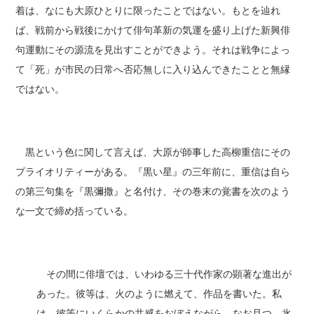
着は、なにも大原ひとりに限ったことではない。もとを辿れ
ば、戦前から戦後にかけて俳句革新の気運を盛り上げた新興俳
句運動にその源流を見出すことができよう。それは戦争によっ
て「死」が市民の日常へ否応無しに入り込んできたことと無縁
ではない。
黒という色に関して言えば、大原が師事した高柳重信にその
プライオリティーがある。『黒い星』の三年前に、重信は自ら
の第三句集を『黒彌撒』と名付け、その巻末の覚書を次のよう
な一文で締め括っている。
その間に俳壇では、いわゆる三十代作家の顕著な進出が
あった。彼等は、火のように燃えて、作品を書いた。私
は、彼等にいくらかの共感をおぼえながら、なお且つ、氷