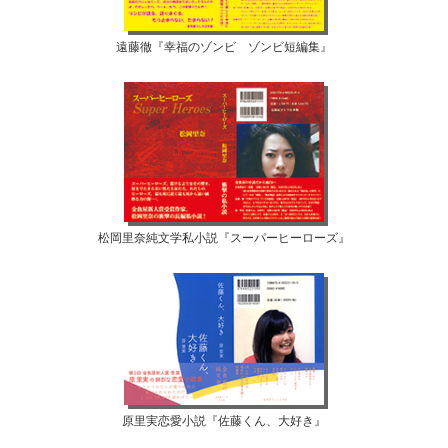
遠藤徹『幸福のゾンビ ゾンビ短編集』
松岡里奈純文学私小説『スーパーヒーローズ』
原里実恋愛小説『佐藤くん、大好き』