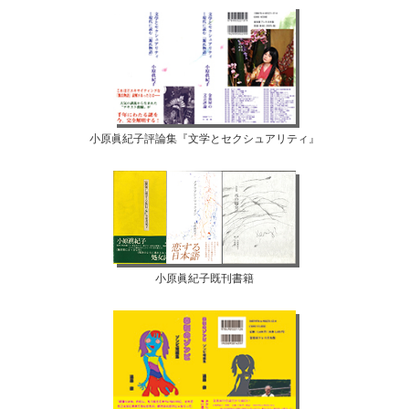
小原眞紀子評論集『文学とセクシュアリティ』
小原眞紀子既刊書籍