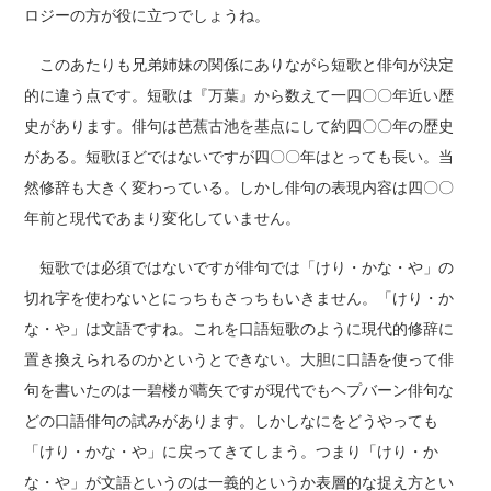
ロジーの方が役に立つでしょうね。
このあたりも兄弟姉妹の関係にありながら短歌と俳句が決定
的に違う点です。短歌は『万葉』から数えて一四〇〇年近い歴
史があります。俳句は芭蕉古池を基点にして約四〇〇年の歴史
がある。短歌ほどではないですが四〇〇年はとっても長い。当
然修辞も大きく変わっている。しかし俳句の表現内容は四〇〇
年前と現代であまり変化していません。
短歌では必須ではないですが俳句では「けり・かな・や」の
切れ字を使わないとにっちもさっちもいきません。「けり・か
な・や」は文語ですね。これを口語短歌のように現代的修辞に
置き換えられるのかというとできない。大胆に口語を使って俳
句を書いたのは一碧楼が嚆矢ですが現代でもヘプバーン俳句な
どの口語俳句の試みがあります。しかしなにをどうやっても
「けり・かな・や」に戻ってきてしまう。つまり「けり・か
な・や」が文語というのは一義的というか表層的な捉え方とい