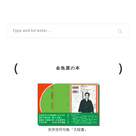
金魚屋の本
安井浩司句集『天獄書』