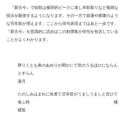
『新古今』で短歌は修辞的ピークに達し本歌取りなど複雑な
技法を駆使するようになります。その一方で寂蓮や家隆のよう
な写生歌が増えます。ここから俳句表現まではあと一歩です。
『新古今』を意識的に読めばこの勅撰集が俳句を包含している
ことがよくわかります。
降りくとも春のあめりか閑かにて世のうるほひにならん
とすらん
蓮月
たのしみはまれに魚煮て児等皆がうましうましと言ひて
食ふ時 橘
曙覧