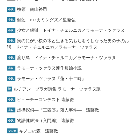
横領 鶴山裕司
小説
伽藍 e.e.カミングズ／星隆弘
小説
少女と銀狐 ドイナ・チェルニカ／ラモーナ・ツァラヌ
小説
実のにがい桜の木と生きる気もちをうしなった男の子のお
小説
話 ドイナ・チェルニカ／ラモーナ・ツァラヌ
渡り鳥 ドイナ・チェルニカ／ラモーナ・ツァラヌ
小説
ラモーナ・ツァラヌ連作短編小説
小説
ラモーナ・ツァラヌ『蓮・十二時』
小説
ルチアン・ブラガ詩集 ラモーナ・ツァラヌ訳
詩
ビューチーコンテスト 遠藤徹
小説
虚構探偵―『三四郎』殺人事件― 遠藤徹
小説
物語健康法（入門編） 遠藤徹
小説
キノコの森 遠藤徹
マンガ