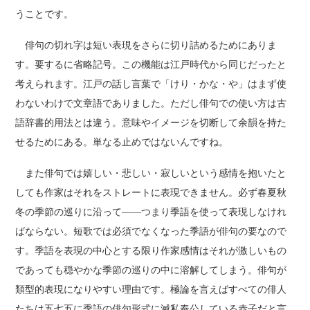
うことです。
俳句の切れ字は短い表現をさらに切り詰めるためにありま
す。要するに省略記号。この機能は江戸時代から同じだったと
考えられます。江戸の話し言葉で「けり・かな・や」はまず使
わないわけで文章語でありました。ただし俳句での使い方は古
語辞書的用法とは違う。意味やイメージを切断して余韻を持た
せるためにある。単なる止めではないんですね。
また俳句では嬉しい・悲しい・寂しいという感情を抱いたと
しても作家はそれをストレートに表現できません。必ず春夏秋
冬の季節の巡りに沿って――つまり季語を使って表現しなけれ
ばならない。短歌では必須でなくなった季語が俳句の要なので
す。季語を表現の中心とする限り作家感情はそれが激しいもの
であっても穏やかな季節の巡りの中に溶解してしまう。俳句が
類型的表現になりやすい理由です。極論を言えばすべての俳人
たちは五七五に季語の俳句形式に滅私奉公している赤子だと言