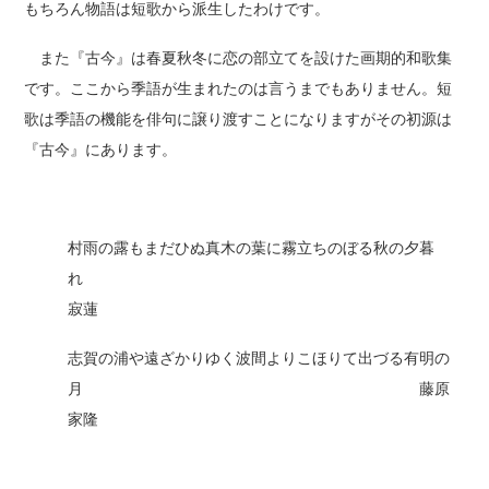
もちろん物語は短歌から派生したわけです。
また『古今』は春夏秋冬に恋の部立てを設けた画期的和歌集
です。ここから季語が生まれたのは言うまでもありません。短
歌は季語の機能を俳句に譲り渡すことになりますがその初源は
『古今』にあります。
村雨の露もまだひぬ真木の葉に霧立ちのぼる秋の夕暮
れ
寂蓮
志賀の浦や遠ざかりゆく波間よりこほりて出づる有明の
月 藤原
家隆