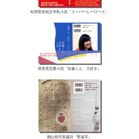
松岡里奈純文学私小説『スーパーヒーローズ』
原里実恋愛小説『佐藤くん、大好き』
鶴山裕司長篇詩『聖遠耳』