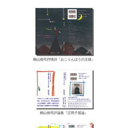
鶴山裕司抒情詩『おこりんぼうの王様』
鶴山裕司評論集『正岡子規論』