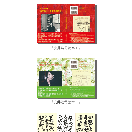
『安井浩司読本Ⅰ』
『安井浩司読本Ⅱ』