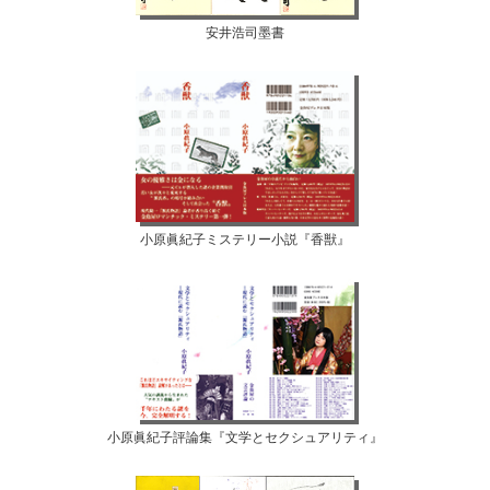
安井浩司墨書
小原眞紀子ミステリー小説『香獣』
小原眞紀子評論集『文学とセクシュアリティ』