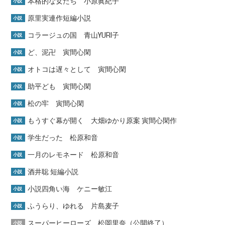
本格的な女たち 小原眞紀子
小説
原里実連作短編小説
小説
コラージュの国 青山YURI子
小説
ど、泥卍 寅間心閑
小説
オトコは遅々として 寅間心閑
小説
助平ども 寅間心閑
小説
松の牢 寅間心閑
小説
もうすぐ幕が開く 大畑ゆかり原案 寅間心閑作
小説
学生だった 松原和音
小説
一月のレモネード 松原和音
小説
酒井聡 短編小説
小説
小説四角い海 ケニー敏江
小説
ふうらり、ゆれる 片島麦子
小説
スーパーヒーローズ 松岡里奈（公開終了）
小説