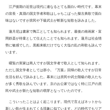
江戸後期の近世は現代に連なるとても面白い時代です。幕末
の宣長・真淵の国文学者和歌はしゃちこばった擬古典歌で面白
味はないですが庶民や下級武士が斬新な短歌を詠みました。
蓮月尼は書家で陶工としても知られます。最後の南画家・富
岡鉄斎が待童として仕えたことでも知られます。蓮月は社会情
勢に敏感でした。黒船来航だけでなく大塩の乱の和歌も詠んで
います。
曙覧の実家は商人ですが国文学者で歌人として知られます。
ただし国文学者としては群小。『万葉』回帰の歌人ですが日常
生活を好んで詠みました。幕末には庶民や武士階級の歌人たち
が多く秀歌を詠んでいます。京のお公家ではなく特に江戸の庶
民や武士が新たな短歌の萌芽となっていたのです。
こういったことはよく起こります。現代で言えばネットから
新しい歌が生まれてくる現象に似ています。どの時代でもリア