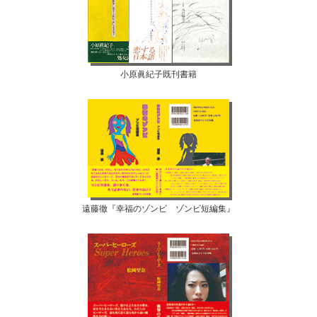
小原眞紀子既刊書籍
遠藤徹『幸福のゾンビ ゾンビ短編集』