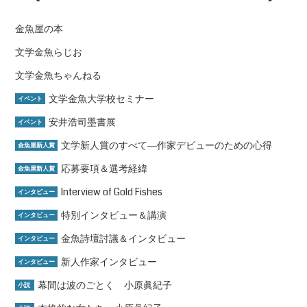
金魚屋の本
文学金魚らじお
文学金魚ちゃんねる
文学金魚大学校セミナー
イベント
安井浩司墨書展
イベント
文学新人賞のすべて―作家デビューのための心得
金魚屋新人賞
応募要項＆選考経緯
金魚屋新人賞
Interview of Gold Fishes
インタビュー
特別インタビュー＆講演
インタビュー
金魚詩壇討議＆インタビュー
インタビュー
新人作家インタビュー
インタビュー
幕間は波のごとく 小原眞紀子
小説