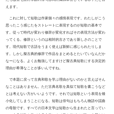
えます。
これに対して短歌は作家個々の感情表現です。わたしがこう
思ったこう感じたをストレートに表現するのが短歌の基本で
す。従って時代が変わり修辞が変化すればその表現方法が変わ
ってくる。修辞というのは相対的古さであり新しさのことで
す。現代短歌で古語をうまく使えば新鮮に感じられたりしま
す。しかし擬古典的修辞で作品をまとめるとたいていなんだか
なーになる。よくお勉強してますけど擬古典短歌にする決定的
理由が希薄なことが多いんですね。
で本題に戻って古典和歌を学ぶ理由がないのかと言えばそん
なことはありません。ただ古典名歌を真似て短歌を書こうなど
とは考えない方がいいようです。それでは短歌という表現を矮
小化してしまうことになる。短歌は俳句はもちろん物語や謡曲
の母胎です。すべての日本文学は短歌から生まれたと言ってい