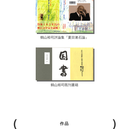
鶴山裕司評論集『夏目漱石論』
鶴山裕司既刊書籍
作品