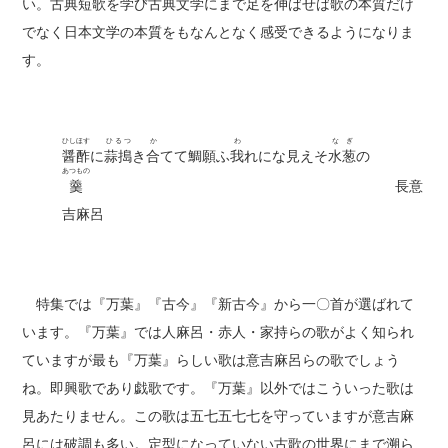
い。古典短歌を学び古典文学にまで足を伸ばせば歌の本質だけ
でなく日本文学の本質をもなんとなく感受できるようになりま
す。
ひしほす
ひるつ
か
わ
なぎ
醤酢
に
蒜搗
き
合
てて鯛願ふ
我
れにな見えそ
水葱
の
あつもの
羹
長意
吉麻呂
特集では『万葉』『古今』『新古今』から一〇首が選ばれて
います。『万葉』では人麻呂・赤人・家持らの歌がよく知られ
ていますが最も『万葉』らしい歌は意吉麻呂らの歌でしょう
ね。即興歌であり戯歌です。『万葉』以外ではこういった歌は
見あたりません。この歌は五七五七七を守っていますが意吉麻
呂には破調も多い。定型になっていない古歌の世界にまで溯ら