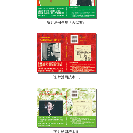
安井浩司句集『天獄書』
『安井浩司読本Ⅰ』
『安井浩司読本Ⅱ』