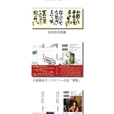
安井浩司墨書
小原眞紀子ミステリー小説『香獣』