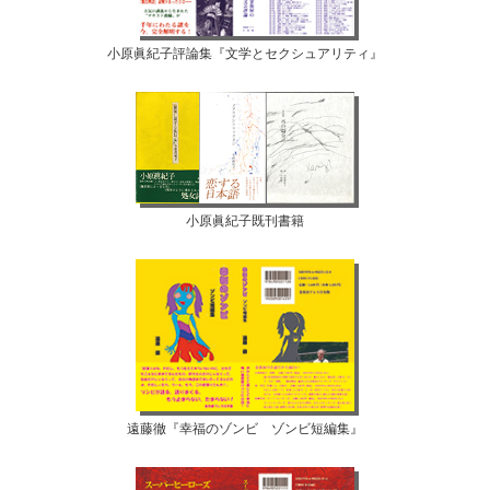
小原眞紀子評論集『文学とセクシュアリティ』
小原眞紀子既刊書籍
遠藤徹『幸福のゾンビ ゾンビ短編集』