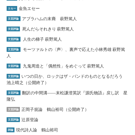
金魚エセー
エセー
アブラハムの末裔 萩野篤人
文芸評論
死んだらそれきり 萩野篤人
文芸評論
人生の梯子 萩野篤人
文芸評論
モーツァルトの〈声〉、裏声で応えた小林秀雄 萩野篤
文芸評論
人
九鬼周造と「偶然性」をめぐって 萩野篤人
文芸評論
いつの日か、ロックはザ・バンドのものとなるだろう
文芸評論
池上晴之（公開終了）
翻訳の中間溝――末松謙澄英訳『源氏物語』戻し訳 星
文芸評論
隆弘
正岡子規論 鶴山裕司（公開終了）
文芸評論
辻原登論
文芸評論
現代詩人論 鶴山裕司
詩論