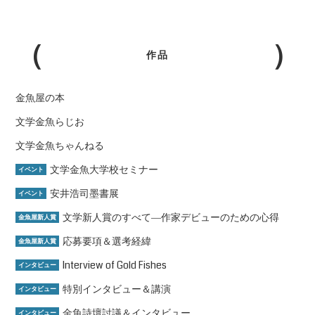
作品
金魚屋の本
文学金魚らじお
文学金魚ちゃんねる
文学金魚大学校セミナー
イベント
安井浩司墨書展
イベント
文学新人賞のすべて―作家デビューのための心得
金魚屋新人賞
応募要項＆選考経緯
金魚屋新人賞
Interview of Gold Fishes
インタビュー
特別インタビュー＆講演
インタビュー
金魚詩壇討議＆インタビュー
インタビュー