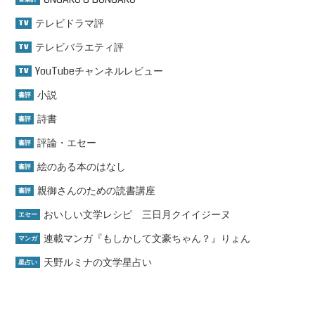
テレビドラマ評
TV
テレビバラエティ評
TV
YouTubeチャンネルレビュー
TV
小説
書評
詩書
書評
評論・エセー
書評
絵のある本のはなし
書評
親御さんのための読書講座
書評
おいしい文学レシピ 三日月クイイジーヌ
エセー
連載マンガ『もしかして文豪ちゃん？』りょん
マンガ
天野ルミナの文学星占い
星占い