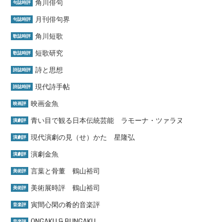
角川俳句
句誌時評
月刊俳句界
句誌時評
角川短歌
歌誌時評
短歌研究
歌誌時評
詩と思想
詩誌時評
現代詩手帖
詩誌時評
映画金魚
映画評
青い目で観る日本伝統芸能 ラモーナ・ツァラヌ
演劇評
現代演劇の見（せ）かた 星隆弘
演劇評
演劇金魚
演劇評
言葉と骨董 鶴山裕司
美術評
美術展時評 鶴山裕司
美術評
寅間心閑の肴的音楽評
音楽評
ONGAKU & BUNGAKU
音楽評