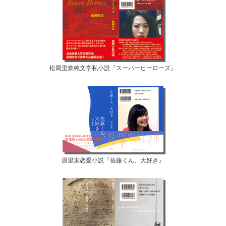
松岡里奈純文学私小説『スーパーヒーローズ』
原里実恋愛小説『佐藤くん、大好き』