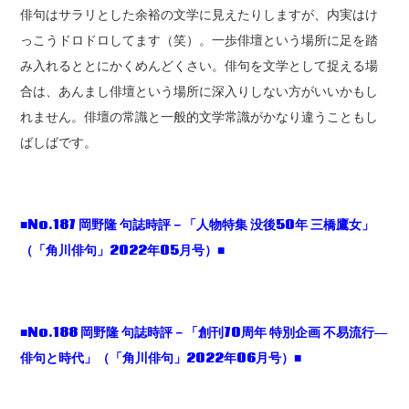
俳句はサラリとした余裕の文学に見えたりしますが、内実はけ
っこうドロドロしてます（笑）。一歩俳壇という場所に足を踏
み入れるととにかくめんどくさい。俳句を文学として捉える場
合は、あんまし俳壇という場所に深入りしない方がいいかもし
れません。俳壇の常識と一般的文学常識がかなり違うこともし
ばしばです。
■No.187
岡野隆 句誌時評－「人物特集 没後
50
年 三橋鷹女」
（「角川俳句」
2022
年
05
月号）
■
■No.188 岡野隆 句誌時評－「創刊70周年 特別企画 不易流行―
俳句と時代」（「角川俳句」2022年06月号）■