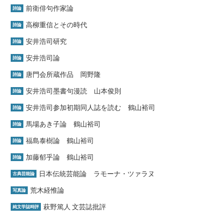
前衛俳句作家論
詩論
高柳重信とその時代
詩論
安井浩司研究
詩論
安井浩司論
詩論
唐門会所蔵作品 岡野隆
詩論
安井浩司墨書句漫読 山本俊則
詩論
安井浩司参加初期同人誌を読む 鶴山裕司
詩論
馬場あき子論 鶴山裕司
詩論
福島泰樹論 鶴山裕司
詩論
加藤郁乎論 鶴山裕司
詩論
日本伝統芸能論 ラモーナ・ツァラヌ
古典芸能論
荒木経惟論
写真論
萩野篤人 文芸誌批評
純文学誌時評