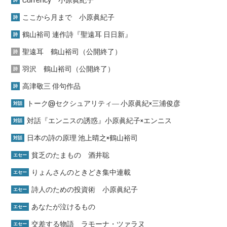
ここから月まで 小原眞紀子
詩
鶴山裕司 連作詩『聖遠耳 日日新』
詩
聖遠耳 鶴山裕司（公開終了）
詩
羽沢 鶴山裕司（公開終了）
詩
高津敬三 俳句作品
詩
トーク@セクシュアリティ― 小原眞紀×三浦俊彦
対話
対話『エンニスの誘惑』小原眞紀子×エンニス
対話
日本の詩の原理 池上晴之×鶴山裕司
対話
貧乏のたまもの 酒井聡
エセー
りょんさんのときどき集中連載
エセー
詩人のための投資術 小原眞紀子
エセー
あなたが泣けるもの
エセー
交差する物語 ラモーナ・ツァラヌ
エセー