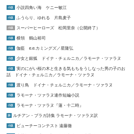
小説四角い海 ケニー敏江
小説
ふうらり、ゆれる 片島麦子
小説
スーパーヒーローズ 松岡里奈（公開終了）
小説
横領 鶴山裕司
小説
伽藍 e.e.カミングズ／星隆弘
小説
少女と銀狐 ドイナ・チェルニカ／ラモーナ・ツァラヌ
小説
実のにがい桜の木と生きる気もちをうしなった男の子のお
小説
話 ドイナ・チェルニカ／ラモーナ・ツァラヌ
渡り鳥 ドイナ・チェルニカ／ラモーナ・ツァラヌ
小説
ラモーナ・ツァラヌ連作短編小説
小説
ラモーナ・ツァラヌ『蓮・十二時』
小説
ルチアン・ブラガ詩集 ラモーナ・ツァラヌ訳
詩
ビューチーコンテスト 遠藤徹
小説