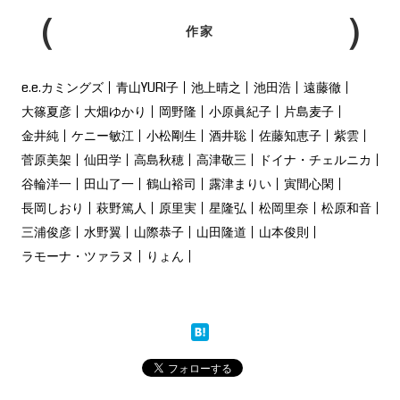
作家
e.e.カミングズ
青山YURI子
池上晴之
池田浩
遠藤徹
大篠夏彦
大畑ゆかり
岡野隆
小原眞紀子
片島麦子
金井純
ケニー敏江
小松剛生
酒井聡
佐藤知恵子
紫雲
菅原美架
仙田学
高島秋穂
高津敬三
ドイナ・チェルニカ
谷輪洋一
田山了一
鶴山裕司
露津まりい
寅間心閑
長岡しおり
萩野篤人
原里実
星隆弘
松岡里奈
松原和音
三浦俊彦
水野翼
山際恭子
山田隆道
山本俊則
ラモーナ・ツァラヌ
りょん