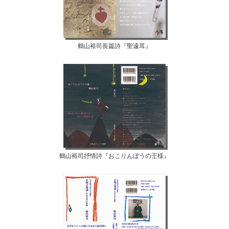
鶴山裕司長篇詩『聖遠耳』
鶴山裕司抒情詩『おこりんぼうの王様』