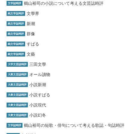
鶴山裕司の小説について考える文芸誌時評
文学誌時評
文學界
純文学誌時評
新潮
純文学誌時評
群像
純文学誌時評
すばる
純文学誌時評
文藝
純文学誌時評
三田文學
大学文芸誌時評
オール讀物
大衆文芸誌時評
小説新潮
大衆文芸誌時評
小説すばる
大衆文芸誌時評
小説現代
大衆文芸誌時評
小説幻冬
大衆文芸誌時評
鶴山裕司の短歌・俳句について考える歌誌・句誌時評
文学誌時評