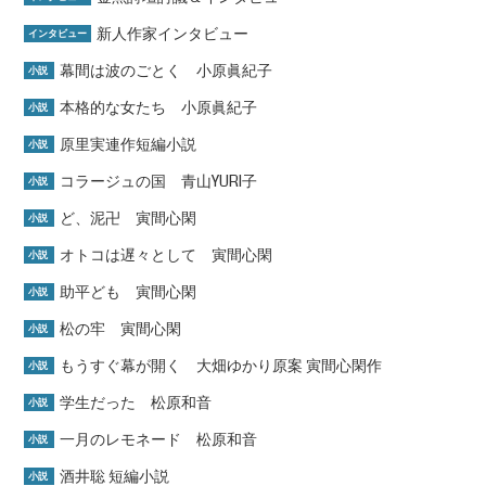
新人作家インタビュー
インタビュー
幕間は波のごとく 小原眞紀子
小説
本格的な女たち 小原眞紀子
小説
原里実連作短編小説
小説
コラージュの国 青山YURI子
小説
ど、泥卍 寅間心閑
小説
オトコは遅々として 寅間心閑
小説
助平ども 寅間心閑
小説
松の牢 寅間心閑
小説
もうすぐ幕が開く 大畑ゆかり原案 寅間心閑作
小説
学生だった 松原和音
小説
一月のレモネード 松原和音
小説
酒井聡 短編小説
小説