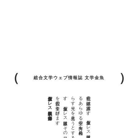
総合文学ウェブ情報誌 文学金魚
金魚屋プレス日本版代表 齋藤都
。
私達の
故郷は
日本語で
す
。
金魚屋プ
レ
ス
日本版は
、
日本語で
書か
れ
る
あ
ら
ゆ
る
文学の
方向を
見極め
、
私達の
精神の
行く
末を
照
ら
す
光り
を
見出そ
う
と
す
る
も
の
で
す
。
金魚屋プ
レ
ス
日本版は
そ
の
光り
の
す
べ
て
を
広義の
文学と
呼び
ま
す