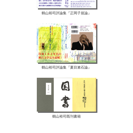
鶴山裕司評論集『正岡子規論』
鶴山裕司評論集『夏目漱石論』
鶴山裕司既刊書籍