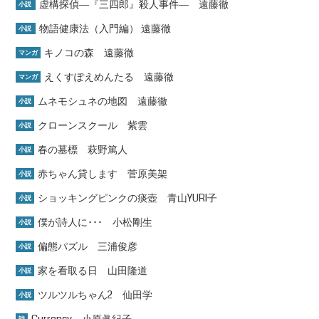
虚構探偵―『三四郎』殺人事件― 遠藤徹
小説
物語健康法（入門編） 遠藤徹
小説
キノコの森 遠藤徹
マンガ
えくすぽえめんたる 遠藤徹
マンガ
ムネモシュネの地図 遠藤徹
小説
クローンスクール 紫雲
小説
春の墓標 萩野篤人
小説
赤ちゃん貸します 菅原美架
小説
ショッキングピンクの痰壺 青山YURI子
小説
僕が詩人に･･･ 小松剛生
小説
偏態パズル 三浦俊彦
小説
家を看取る日 山田隆道
小説
ツルツルちゃん2 仙田学
小説
Currency 小原眞紀子
詩