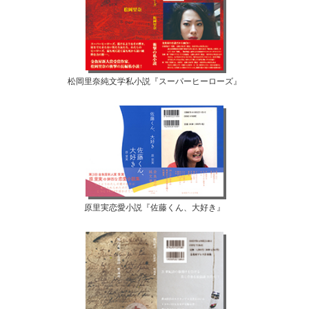
松岡里奈純文学私小説『スーパーヒーローズ』
原里実恋愛小説『佐藤くん、大好き』