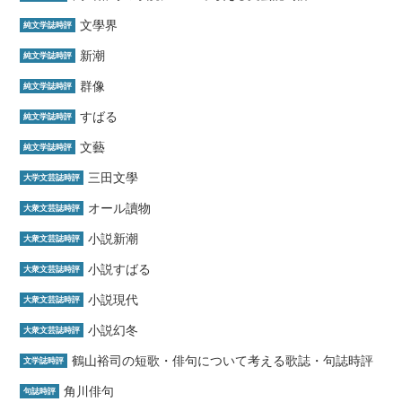
文學界
純文学誌時評
新潮
純文学誌時評
群像
純文学誌時評
すばる
純文学誌時評
文藝
純文学誌時評
三田文學
大学文芸誌時評
オール讀物
大衆文芸誌時評
小説新潮
大衆文芸誌時評
小説すばる
大衆文芸誌時評
小説現代
大衆文芸誌時評
小説幻冬
大衆文芸誌時評
鶴山裕司の短歌・俳句について考える歌誌・句誌時評
文学誌時評
角川俳句
句誌時評