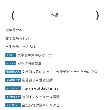
作品
金魚屋の本
文学金魚らじお
文学金魚ちゃんねる
文学金魚大学校セミナー
イベント
安井浩司墨書展
イベント
文学新人賞のすべて―作家デビューのための心得
金魚屋新人賞
応募要項＆選考経緯
金魚屋新人賞
Interview of Gold Fishes
インタビュー
特別インタビュー＆講演
インタビュー
金魚詩壇討議＆インタビュー
インタビュー