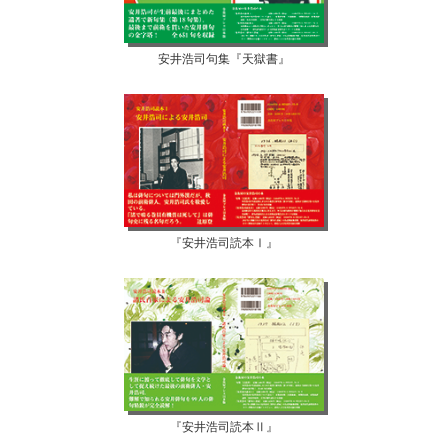
安井浩司句集『天獄書』
『安井浩司読本Ⅰ』
『安井浩司読本Ⅱ』