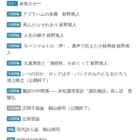
金魚エセー
エセー
アブラハムの末裔 萩野篤人
文芸評論
死んだらそれきり 萩野篤人
文芸評論
人生の梯子 萩野篤人
文芸評論
モーツァルトの〈声〉、裏声で応えた小林秀雄 萩野篤
文芸評論
人
九鬼周造と「偶然性」をめぐって 萩野篤人
文芸評論
いつの日か、ロックはザ・バンドのものとなるだろう
文芸評論
池上晴之（公開終了）
翻訳の中間溝――末松謙澄英訳『源氏物語』戻し訳 星
文芸評論
隆弘
正岡子規論 鶴山裕司（公開終了）
文芸評論
辻原登論
文芸評論
現代詩人論 鶴山裕司
詩論
前衛俳句作家論
詩論