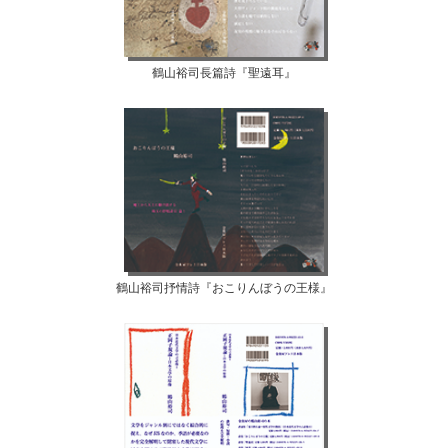
鶴山裕司長篇詩『聖遠耳』
鶴山裕司抒情詩『おこりんぼうの王様』