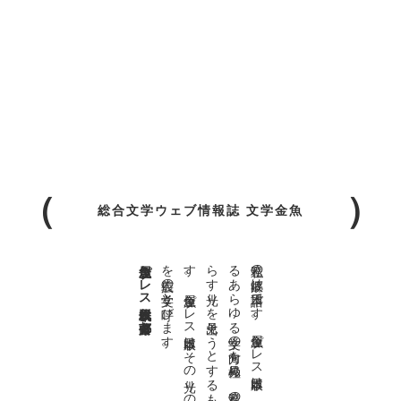
総合文学ウェブ情報誌 文学金魚
金魚屋プレス日本版代表 齋藤都
。
私達の
故郷は
日本語で
す
。
金魚屋プ
レ
ス
日本版は
、
日本語で
書か
れ
る
あ
ら
ゆ
る
文学の
方向を
見極め
、
私達の
精神の
行く
末を
照
ら
す
光り
を
見出そ
う
と
す
る
も
の
で
す
。
金魚屋プ
レ
ス
日本版は
そ
の
光り
の
す
べ
て
を
広義の
文学と
呼び
ま
す