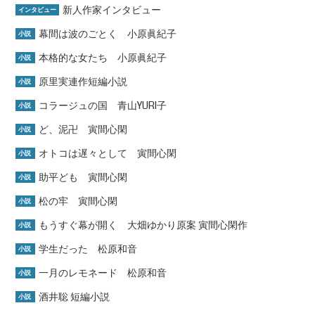
新人作家インタビュー
インタビュー
幕間は波のごとく 小原眞紀子
小説
本格的な女たち 小原眞紀子
小説
原里実連作短編小説
小説
コラージュの国 青山YURI子
小説
ど、泥卍 寅間心閑
小説
オトコは遅々として 寅間心閑
小説
助平ども 寅間心閑
小説
松の牢 寅間心閑
小説
もうすぐ幕が開く 大畑ゆかり原案 寅間心閑作
小説
学生だった 松原和音
小説
一月のレモネード 松原和音
小説
酒井聡 短編小説
小説