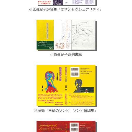
小原眞紀子評論集『文学とセクシュアリティ』
小原眞紀子既刊書籍
遠藤徹『幸福のゾンビ ゾンビ短編集』