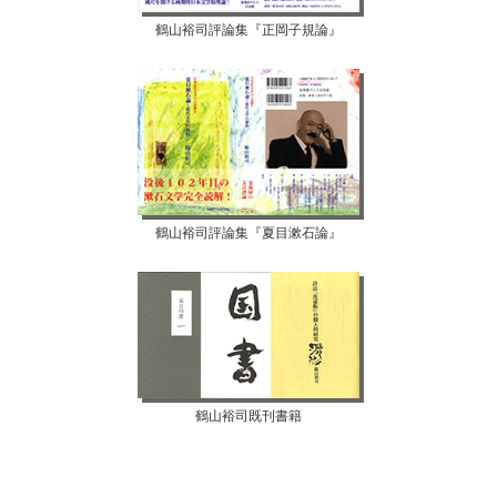
鶴山裕司評論集『正岡子規論』
鶴山裕司評論集『夏目漱石論』
鶴山裕司既刊書籍