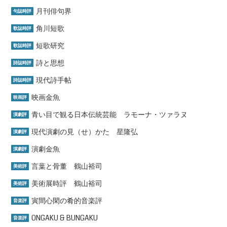
月刊俳句界
句誌時評
角川短歌
歌誌時評
短歌研究
歌誌時評
詩と思想
詩誌時評
現代詩手帖
詩誌時評
映画金魚
映画評
青い目で観る日本伝統芸能 ラモーナ・ツァラヌ
演劇評
現代演劇の見（せ）かた 星隆弘
演劇評
演劇金魚
演劇評
言葉と骨董 鶴山裕司
美術評
美術展時評 鶴山裕司
美術評
寅間心閑の肴的音楽評
音楽評
ONGAKU & BUNGAKU
音楽評