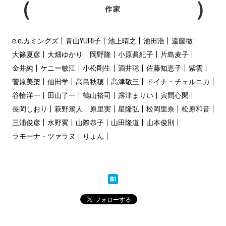
作家
e.e.カミングズ
青山YURI子
池上晴之
池田浩
遠藤徹
大篠夏彦
大畑ゆかり
岡野隆
小原眞紀子
片島麦子
金井純
ケニー敏江
小松剛生
酒井聡
佐藤知恵子
紫雲
菅原美架
仙田学
高島秋穂
高津敬三
ドイナ・チェルニカ
谷輪洋一
田山了一
鶴山裕司
露津まりい
寅間心閑
長岡しおり
萩野篤人
原里実
星隆弘
松岡里奈
松原和音
三浦俊彦
水野翼
山際恭子
山田隆道
山本俊則
ラモーナ・ツァラヌ
りょん