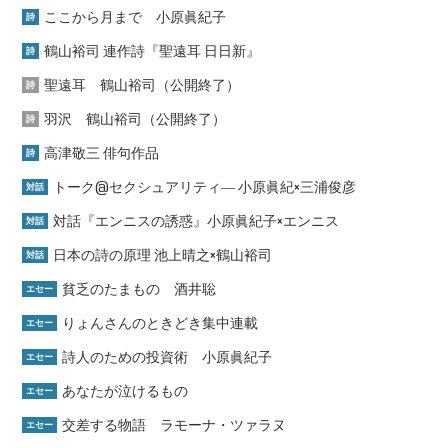
ここから月まで 小原眞紀子
詩
鶴山裕司 連作詩『聖遠耳 日日新』
詩
聖遠耳 鶴山裕司（公開終了）
詩
羽沢 鶴山裕司（公開終了）
詩
高津敬三 俳句作品
詩
トーク@セクシュアリティ― 小原眞紀×三浦俊彦
対話
対話『エンニスの誘惑』小原眞紀子×エンニス
対話
日本の詩の原理 池上晴之×鶴山裕司
対話
貧乏のたまもの 酒井聡
エセー
りょんさんのときどき集中連載
エセー
詩人のための投資術 小原眞紀子
エセー
あなたが泣けるもの
エセー
交差する物語 ラモーナ・ツァラヌ
エセー