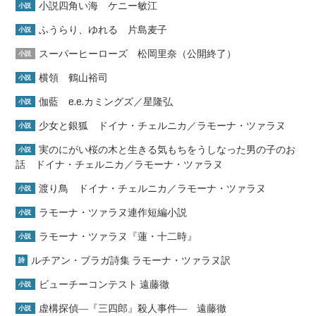
小説四角い海 ケニー敏江
小説
ふうらり、ゆれる 片島麦子
小説
スーパーヒーローズ 松岡里奈（公開終了）
小説
横領 鶴山裕司
小説
伽藍 e.e.カミングズ／星隆弘
小説
少女と銀狐 ドイナ・チェルニカ／ラモーナ・ツァラヌ
小説
実のにがい桜の木と生きる気もちをうしなった男の子のお
小説
話 ドイナ・チェルニカ／ラモーナ・ツァラヌ
渡り鳥 ドイナ・チェルニカ／ラモーナ・ツァラヌ
小説
ラモーナ・ツァラヌ連作短編小説
小説
ラモーナ・ツァラヌ『蓮・十二時』
小説
ルチアン・ブラガ詩集 ラモーナ・ツァラヌ訳
詩
ビューチーコンテスト 遠藤徹
小説
虚構探偵―『三四郎』殺人事件― 遠藤徹
小説