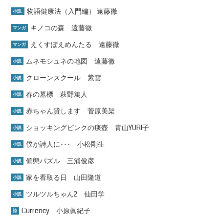
物語健康法（入門編） 遠藤徹
小説
キノコの森 遠藤徹
マンガ
えくすぽえめんたる 遠藤徹
マンガ
ムネモシュネの地図 遠藤徹
小説
クローンスクール 紫雲
小説
春の墓標 萩野篤人
小説
赤ちゃん貸します 菅原美架
小説
ショッキングピンクの痰壺 青山YURI子
小説
僕が詩人に･･･ 小松剛生
小説
偏態パズル 三浦俊彦
小説
家を看取る日 山田隆道
小説
ツルツルちゃん2 仙田学
小説
Currency 小原眞紀子
詩