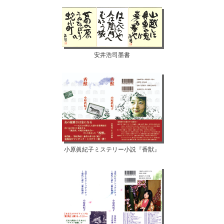
安井浩司墨書
小原眞紀子ミステリー小説『香獣』