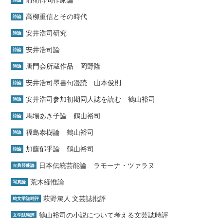
高柳重信とその時代
詩論
安井浩司研究
詩論
安井浩司論
詩論
唐門会所蔵作品 岡野隆
詩論
安井浩司墨書句漫読 山本俊則
詩論
安井浩司参加初期同人誌を読む 鶴山裕司
詩論
馬場あき子論 鶴山裕司
詩論
福島泰樹論 鶴山裕司
詩論
加藤郁乎論 鶴山裕司
詩論
日本伝統芸能論 ラモーナ・ツァラヌ
古典芸能論
荒木経惟論
写真論
萩野篤人 文芸誌批評
純文学誌時評
鶴山裕司の小説について考える文芸誌時評
文学誌時評