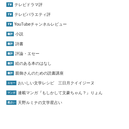
テレビドラマ評
TV
テレビバラエティ評
TV
YouTubeチャンネルレビュー
TV
小説
書評
詩書
書評
評論・エセー
書評
絵のある本のはなし
書評
親御さんのための読書講座
書評
おいしい文学レシピ 三日月クイイジーヌ
エセー
連載マンガ『もしかして文豪ちゃん？』りょん
マンガ
天野ルミナの文学星占い
星占い