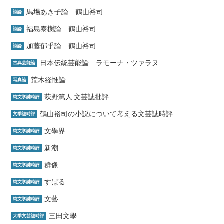
馬場あき子論 鶴山裕司
詩論
福島泰樹論 鶴山裕司
詩論
加藤郁乎論 鶴山裕司
詩論
日本伝統芸能論 ラモーナ・ツァラヌ
古典芸能論
荒木経惟論
写真論
萩野篤人 文芸誌批評
純文学誌時評
鶴山裕司の小説について考える文芸誌時評
文学誌時評
文學界
純文学誌時評
新潮
純文学誌時評
群像
純文学誌時評
すばる
純文学誌時評
文藝
純文学誌時評
三田文學
大学文芸誌時評