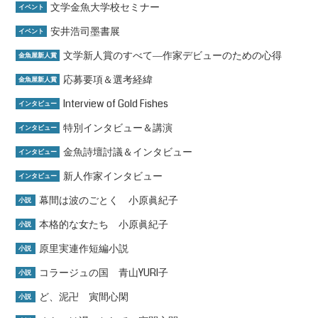
文学金魚大学校セミナー
イベント
安井浩司墨書展
イベント
文学新人賞のすべて―作家デビューのための心得
金魚屋新人賞
応募要項＆選考経緯
金魚屋新人賞
Interview of Gold Fishes
インタビュー
特別インタビュー＆講演
インタビュー
金魚詩壇討議＆インタビュー
インタビュー
新人作家インタビュー
インタビュー
幕間は波のごとく 小原眞紀子
小説
本格的な女たち 小原眞紀子
小説
原里実連作短編小説
小説
コラージュの国 青山YURI子
小説
ど、泥卍 寅間心閑
小説