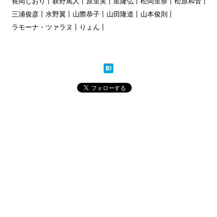
長岡しおり
萩野篤人
原里実
星隆弘
松岡里奈
松原和音
三浦俊彦
水野翼
山際恭子
山田隆道
山本俊則
ラモーナ・ツァラヌ
りょん