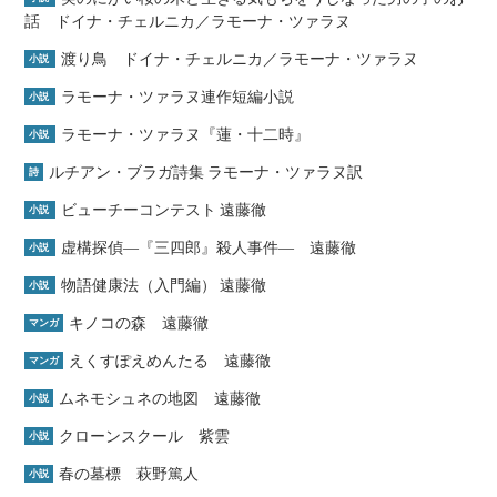
話 ドイナ・チェルニカ／ラモーナ・ツァラヌ
渡り鳥 ドイナ・チェルニカ／ラモーナ・ツァラヌ
小説
ラモーナ・ツァラヌ連作短編小説
小説
ラモーナ・ツァラヌ『蓮・十二時』
小説
ルチアン・ブラガ詩集 ラモーナ・ツァラヌ訳
詩
ビューチーコンテスト 遠藤徹
小説
虚構探偵―『三四郎』殺人事件― 遠藤徹
小説
物語健康法（入門編） 遠藤徹
小説
キノコの森 遠藤徹
マンガ
えくすぽえめんたる 遠藤徹
マンガ
ムネモシュネの地図 遠藤徹
小説
クローンスクール 紫雲
小説
春の墓標 萩野篤人
小説