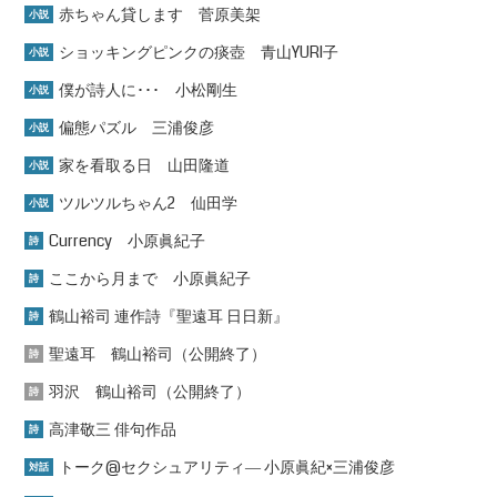
赤ちゃん貸します 菅原美架
小説
ショッキングピンクの痰壺 青山YURI子
小説
僕が詩人に･･･ 小松剛生
小説
偏態パズル 三浦俊彦
小説
家を看取る日 山田隆道
小説
ツルツルちゃん2 仙田学
小説
Currency 小原眞紀子
詩
ここから月まで 小原眞紀子
詩
鶴山裕司 連作詩『聖遠耳 日日新』
詩
聖遠耳 鶴山裕司（公開終了）
詩
羽沢 鶴山裕司（公開終了）
詩
高津敬三 俳句作品
詩
トーク@セクシュアリティ― 小原眞紀×三浦俊彦
対話