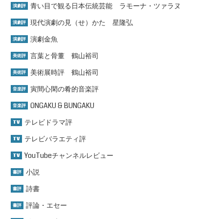
青い目で観る日本伝統芸能 ラモーナ・ツァラヌ
演劇評
現代演劇の見（せ）かた 星隆弘
演劇評
演劇金魚
演劇評
言葉と骨董 鶴山裕司
美術評
美術展時評 鶴山裕司
美術評
寅間心閑の肴的音楽評
音楽評
ONGAKU & BUNGAKU
音楽評
テレビドラマ評
TV
テレビバラエティ評
TV
YouTubeチャンネルレビュー
TV
小説
書評
詩書
書評
評論・エセー
書評