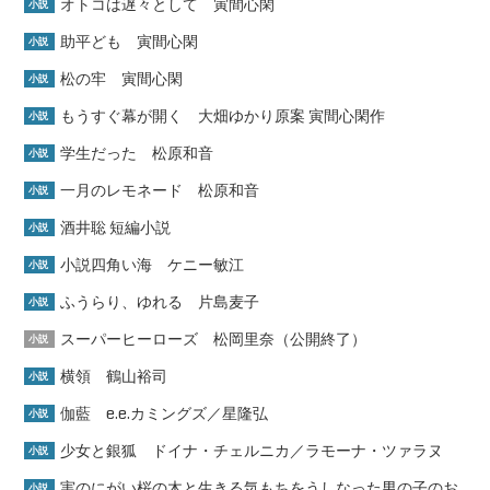
オトコは遅々として 寅間心閑
小説
助平ども 寅間心閑
小説
松の牢 寅間心閑
小説
もうすぐ幕が開く 大畑ゆかり原案 寅間心閑作
小説
学生だった 松原和音
小説
一月のレモネード 松原和音
小説
酒井聡 短編小説
小説
小説四角い海 ケニー敏江
小説
ふうらり、ゆれる 片島麦子
小説
スーパーヒーローズ 松岡里奈（公開終了）
小説
横領 鶴山裕司
小説
伽藍 e.e.カミングズ／星隆弘
小説
少女と銀狐 ドイナ・チェルニカ／ラモーナ・ツァラヌ
小説
実のにがい桜の木と生きる気もちをうしなった男の子のお
小説