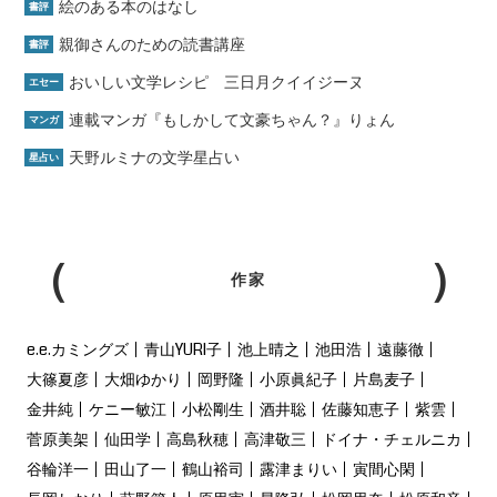
絵のある本のはなし
書評
親御さんのための読書講座
書評
おいしい文学レシピ 三日月クイイジーヌ
エセー
連載マンガ『もしかして文豪ちゃん？』りょん
マンガ
天野ルミナの文学星占い
星占い
作家
e.e.カミングズ
青山YURI子
池上晴之
池田浩
遠藤徹
大篠夏彦
大畑ゆかり
岡野隆
小原眞紀子
片島麦子
金井純
ケニー敏江
小松剛生
酒井聡
佐藤知恵子
紫雲
菅原美架
仙田学
高島秋穂
高津敬三
ドイナ・チェルニカ
谷輪洋一
田山了一
鶴山裕司
露津まりい
寅間心閑