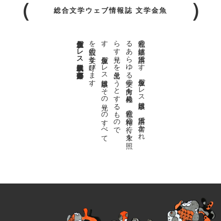
総合文学ウェブ情報誌 文学金魚
金魚屋プレス日本版代表 齋藤都
。
私達の
故郷は
日本語で
す
。
金魚屋プ
レ
ス
日本版は
、
日本語で
書か
れ
る
あ
ら
ゆ
る
文学の
方向を
見極め
、
私達の
精神の
行く
末を
照
ら
す
光り
を
見出そ
う
と
す
る
も
の
で
す
。
金魚屋プ
レ
ス
日本版は
そ
の
光り
の
す
べ
て
を
広義の
文学と
呼び
ま
す