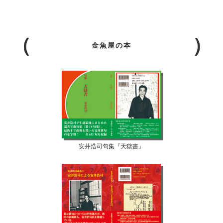
金魚屋の本
安井浩司句集『天獄書』