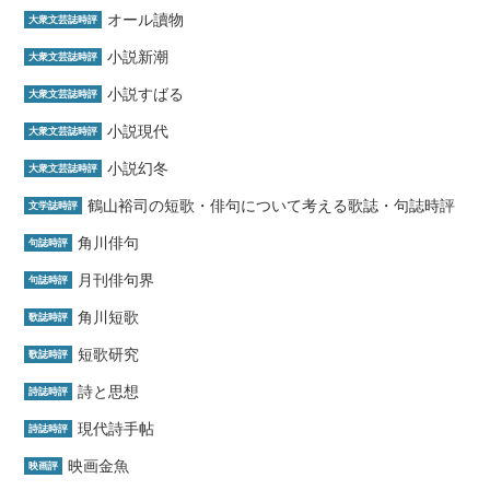
オール讀物
大衆文芸誌時評
小説新潮
大衆文芸誌時評
小説すばる
大衆文芸誌時評
小説現代
大衆文芸誌時評
小説幻冬
大衆文芸誌時評
鶴山裕司の短歌・俳句について考える歌誌・句誌時評
文学誌時評
角川俳句
句誌時評
月刊俳句界
句誌時評
角川短歌
歌誌時評
短歌研究
歌誌時評
詩と思想
詩誌時評
現代詩手帖
詩誌時評
映画金魚
映画評