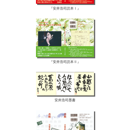
『安井浩司読本Ⅰ』
『安井浩司読本Ⅱ』
安井浩司墨書