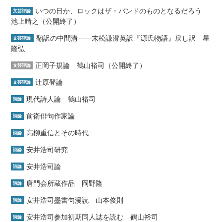
いつの日か、ロックはザ・バンドのものとなるだろう
文芸評論
池上晴之（公開終了）
翻訳の中間溝――末松謙澄英訳『源氏物語』戻し訳 星
文芸評論
隆弘
正岡子規論 鶴山裕司（公開終了）
文芸評論
辻原登論
文芸評論
現代詩人論 鶴山裕司
詩論
前衛俳句作家論
詩論
高柳重信とその時代
詩論
安井浩司研究
詩論
安井浩司論
詩論
唐門会所蔵作品 岡野隆
詩論
安井浩司墨書句漫読 山本俊則
詩論
安井浩司参加初期同人誌を読む 鶴山裕司
詩論