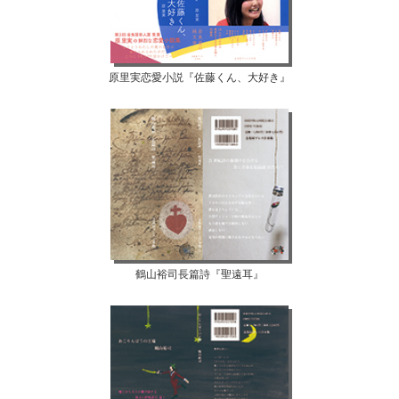
原里実恋愛小説『佐藤くん、大好き』
鶴山裕司長篇詩『聖遠耳』