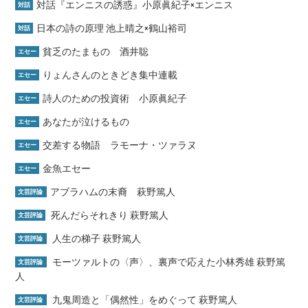
対話『エンニスの誘惑』小原眞紀子×エンニス
対話
日本の詩の原理 池上晴之×鶴山裕司
対話
貧乏のたまもの 酒井聡
エセー
りょんさんのときどき集中連載
エセー
詩人のための投資術 小原眞紀子
エセー
あなたが泣けるもの
エセー
交差する物語 ラモーナ・ツァラヌ
エセー
金魚エセー
エセー
アブラハムの末裔 萩野篤人
文芸評論
死んだらそれきり 萩野篤人
文芸評論
人生の梯子 萩野篤人
文芸評論
モーツァルトの〈声〉、裏声で応えた小林秀雄 萩野篤
文芸評論
人
九鬼周造と「偶然性」をめぐって 萩野篤人
文芸評論