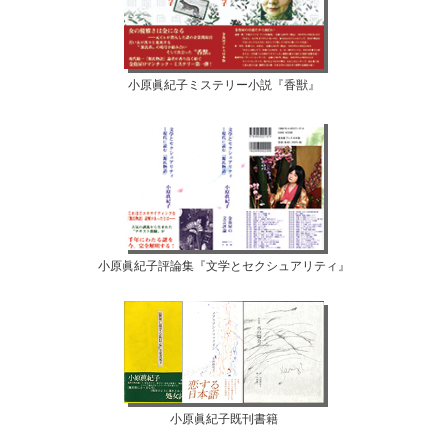
小原眞紀子ミステリー小説『香獣』
小原眞紀子評論集『文学とセクシュアリティ』
小原眞紀子既刊書籍