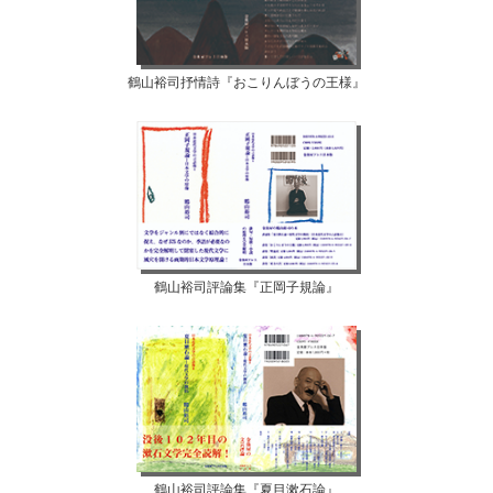
鶴山裕司抒情詩『おこりんぼうの王様』
鶴山裕司評論集『正岡子規論』
鶴山裕司評論集『夏目漱石論』