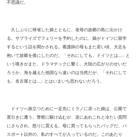
不思議だ。
久しぶりに帰省した娘とともに、老母の故郷の島に出かけ
る。サプライズでフェリーを予約したのに、娘がドイツに留学
するという話を聞かされる。看護師の母もまた若い頃、大志を
抱いて故郷を後にしたのだ。「それにしても、ドイツとは…」と
いう嘆きがまた、ドラマチックに響く。大陸の広がりのせいだ
ろうか。海を越えた他国なら遠いのは当然だが、「それにして
も、名古屋とは…」とはいまいち思わないだろう。
ドイツへ旅立つために一足先にミラノに戻った娘は、公園で
置引きに遭う。警察に駆け込むが、逆にあれこれと冷たい質問
にさらされ、怒りに震える。母に買ってもらったバッグだ、パ
スポート以外の、私のすべてが入っているのだ。このあたり