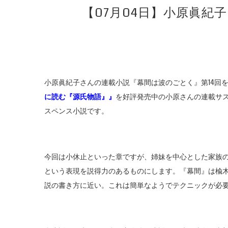
【07月04日】小原眞紀
小原眞紀子さんの連載小説『幕間は波のごとく』第14回
に読む『源氏物語』』
を好評発売中の小原さんの連載サ
スペンス小説です。
今回は小休止といった章ですが、姉妹を中心とした家族
という表現を説得力のあるものにします。『幕間』は楡
説の書き方に近い。これは簡単なようでテクニックが必