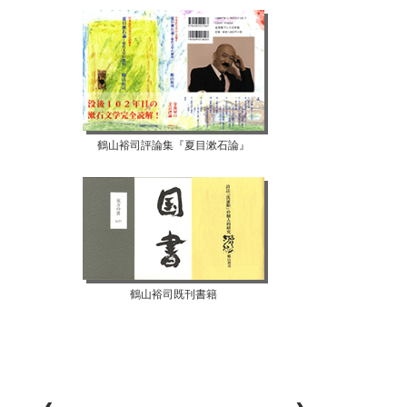
鶴山裕司評論集『夏目漱石論』
鶴山裕司既刊書籍