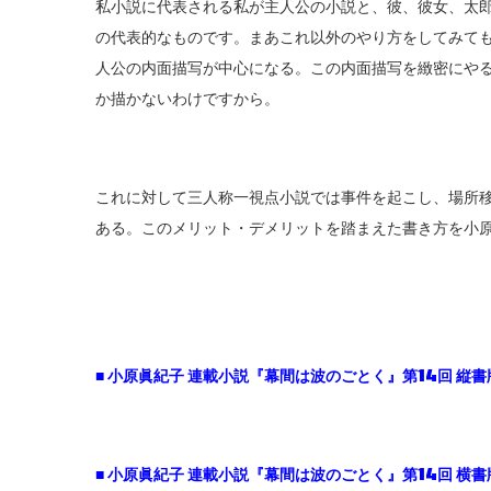
私小説に代表される私が主人公の小説と、彼、彼女、太
の代表的なものです。まあこれ以外のやり方をしてみて
人公の内面描写が中心になる。この内面描写を緻密にや
か描かないわけですから。
これに対して三人称一視点小説では事件を起こし、場所
ある。このメリット・デメリットを踏まえた書き方を小
■ 小原眞紀子 連載小説『幕間は波のごとく』第14回 縦書版
■ 小原眞紀子 連載小説『幕間は波のごとく』第14回 横書版