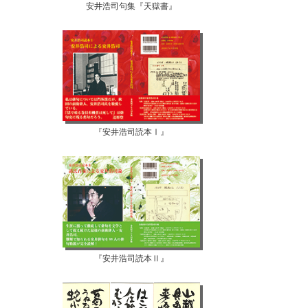
安井浩司句集『天獄書』
『安井浩司読本Ⅰ』
『安井浩司読本Ⅱ』