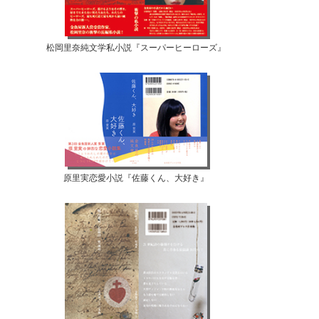
松岡里奈純文学私小説『スーパーヒーローズ』
原里実恋愛小説『佐藤くん、大好き』