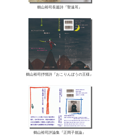
鶴山裕司長篇詩『聖遠耳』
【07月12日...
【07月10日...
鶴山裕司抒情詩『おこりんぼうの王様』
鶴山裕司評論集『正岡子規論』