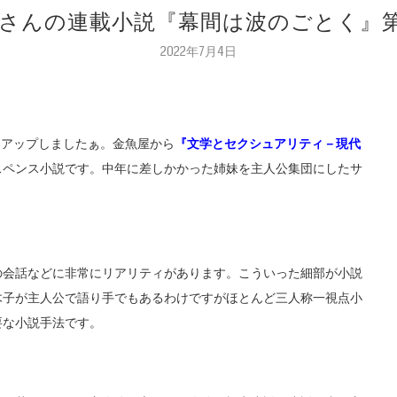
子さんの連載小説『幕間は波のごとく』
2022年7月4日
をアップしましたぁ。金魚屋から
『文学とセクシュアリティ－現代
スペンス小説です。中年に差しかかった姉妹を主人公集団にしたサ
の会話などに非常にリアリティがあります。こういった細部が小説
木子が主人公で語り手でもあるわけですがほとんど三人称一視点小
要な小説手法です。