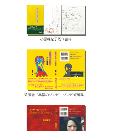
小原眞紀子既刊書籍
遠藤徹『幸福のゾンビ ゾンビ短編集』