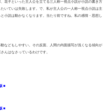
郎、花子といった主人公を立てる三人称一視点小説が小説の書き方
もたいていは失敗します。で、私が主人公の一人称一視点小説は主
ると小説は動かなくなります。当たり前ですね。私の感情・思想し
移動などもしやすい。その反面、人間の内面描写が浅くなる傾向が
原さんはなさっているわけです。
 ■
 ■