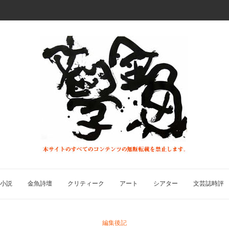
小説
金魚詩壇
クリティーク
アート
シアター
文芸誌時評
編集後記