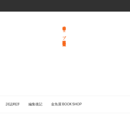
総合文学ウェブ情報誌 文学金魚
詩誌時評
編集後記
金魚屋 BOOK SHOP