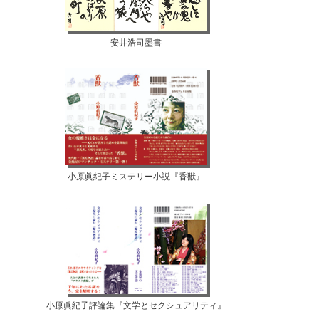
安井浩司墨書
小原眞紀子ミステリー小説『香獣』
小原眞紀子評論集『文学とセクシュアリティ』