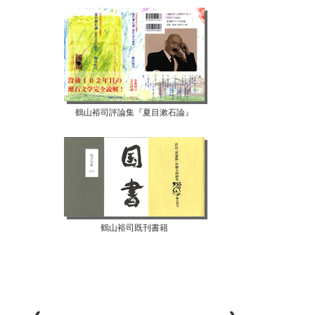
鶴山裕司評論集『夏目漱石論』
鶴山裕司既刊書籍