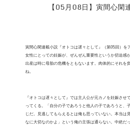
【05月08日】寅間心
寅間心閑連載小説『オトコは遅々として』（第05回）を
女性にとっての妊娠が、ぜんぜん重要性というか切迫感
出産は時に母胎の危機をともないます。肉体的にそれを
ね。
『オトコは遅々として』では主人公が元カノを妊娠させ
ってくる。「自分の子であろうと他人の子であろうと、
じだ。見逃してもらえるとは俺も思っていない。本当は
なに大切なのかよ」という俺の主張は通らない。中絶だ