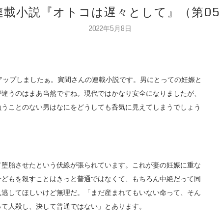
閑連載小説『オトコは遅々として』（第0
2022年5月8日
アップしましたぁ。寅間さんの連載小説です。男にとっての妊娠と
が違うのはまあ当然ですね。現代ではかなり安全になりましたが、
負うことのない男はなにをどうしても呑気に見えてしまうでしょう
て堕胎させたという伏線が張られています。これが妻の妊娠に重な
子どもを殺すことはきっと普通ではなくて、もちろん中絶だって同
見逃してほしいけど無理だ。「まだ産まれてもいない命って、そん
って人殺し、決して普通ではない」とあります。