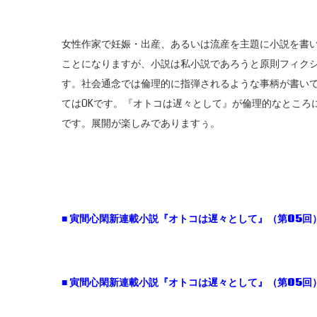
女性作家で妊娠・出産、あるいは流産を主題に小説を書
ことになりますが、小説は私小説であろうと原則フィク
す。社会通念では倫理的に指弾されるような事柄が書い
てはOKです。『オトコは遅々として』が倫理的なところ
です。展開が楽しみでありますぅ。
■ 寅間心閑新連載小説『オトコは遅々として』（第05回）
■ 寅間心閑新連載小説『オトコは遅々として』（第05回）