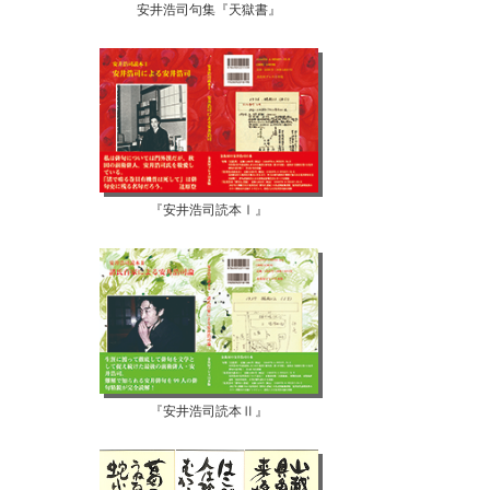
安井浩司句集『天獄書』
『安井浩司読本Ⅰ』
『安井浩司読本Ⅱ』