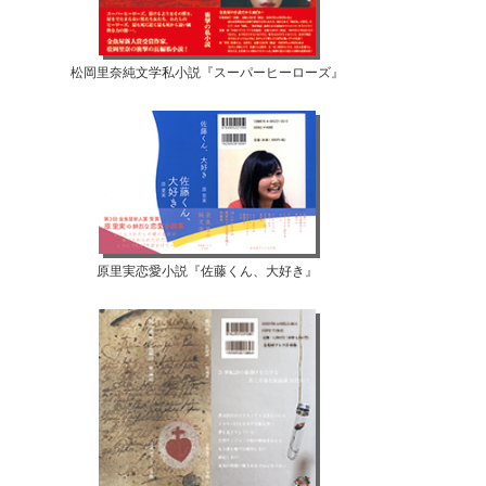
松岡里奈純文学私小説『スーパーヒーローズ』
原里実恋愛小説『佐藤くん、大好き』