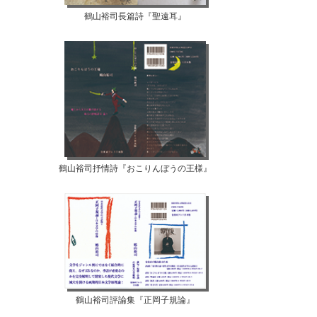
【07月10日...
【07月08日...
鶴山裕司長篇詩『聖遠耳』
鶴山裕司抒情詩『おこりんぼうの王様』
鶴山裕司評論集『正岡子規論』