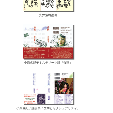
安井浩司墨書
小原眞紀子ミステリー小説『香獣』
小原眞紀子評論集『文学とセクシュアリティ』