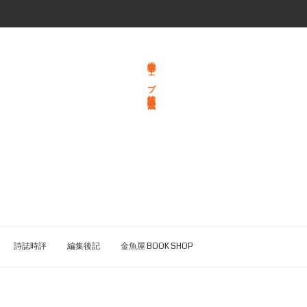
総合文学ウェブ情報誌 文学金魚
詩誌時評
編集後記
金魚屋 BOOK SHOP