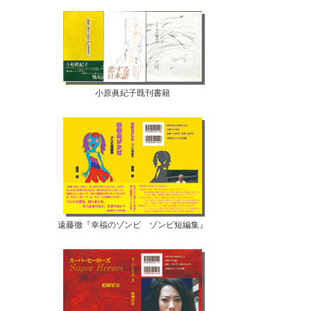
小原眞紀子既刊書籍
遠藤徹『幸福のゾンビ ゾンビ短編集』