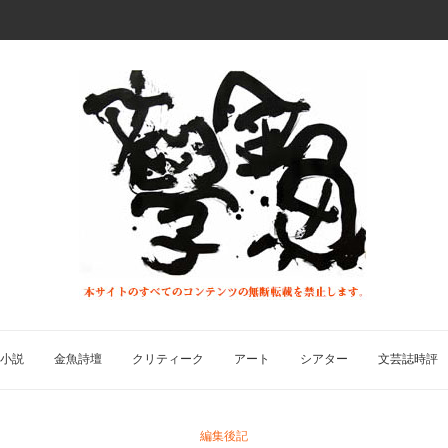
小説
金魚詩壇
クリティーク
アート
シアター
文芸誌時評
編集後記