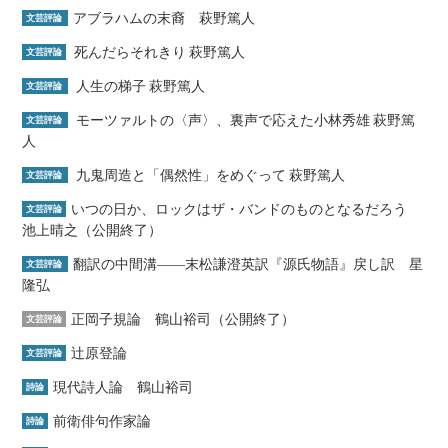
アブラハムの末裔 萩野篤人
文芸評論
死んだらそれきり 萩野篤人
文芸評論
人生の梯子 萩野篤人
文芸評論
モーツァルトの〈声〉、裏声で応えた小林秀雄 萩野篤
文芸評論
人
九鬼周造と「偶然性」をめぐって 萩野篤人
文芸評論
いつの日か、ロックはザ・バンドのものとなるだろう
文芸評論
池上晴之（公開終了）
翻訳の中間溝――末松謙澄英訳『源氏物語』戻し訳 星
文芸評論
隆弘
正岡子規論 鶴山裕司（公開終了）
文芸評論
辻原登論
文芸評論
現代詩人論 鶴山裕司
詩論
前衛俳句作家論
詩論