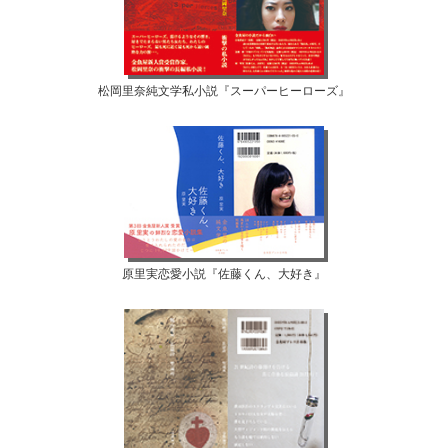
松岡里奈純文学私小説『スーパーヒーローズ』
原里実恋愛小説『佐藤くん、大好き』