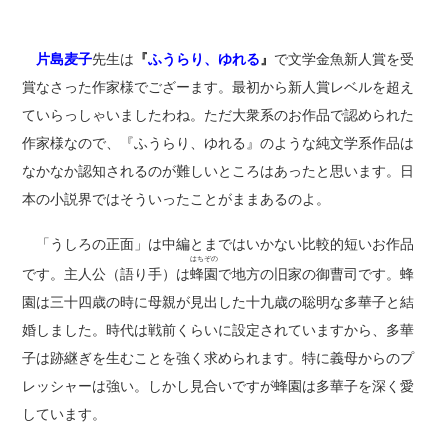
片島麦子
先生は
『
ふうらり、ゆれる
』
で文学金魚新人賞を受
賞なさった作家様でござーます。最初から新人賞レベルを超え
ていらっしゃいましたわね。ただ大衆系のお作品で認められた
作家様なので、『ふうらり、ゆれる』のような純文学系作品は
なかなか認知されるのが難しいところはあったと思います。日
本の小説界ではそういったことがままあるのよ。
「うしろの正面」は中編とまではいかない比較的短いお作品
はちぞの
です。主人公（語り手）は
蜂園
で地方の旧家の御曹司です。蜂
園は三十四歳の時に母親が見出した十九歳の聡明な多華子と結
婚しました。時代は戦前くらいに設定されていますから、多華
子は跡継ぎを生むことを強く求められます。特に義母からのプ
レッシャーは強い。しかし見合いですが蜂園は多華子を深く愛
しています。