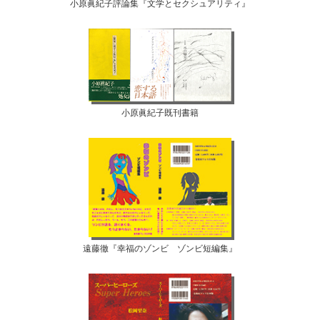
小原眞紀子評論集『文学とセクシュアリティ』
小原眞紀子既刊書籍
遠藤徹『幸福のゾンビ ゾンビ短編集』