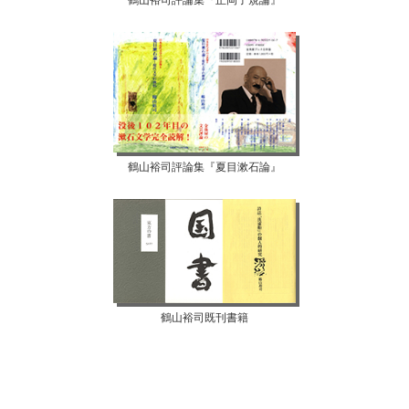
鶴山裕司評論集『正岡子規論』
鶴山裕司評論集『夏目漱石論』
鶴山裕司既刊書籍