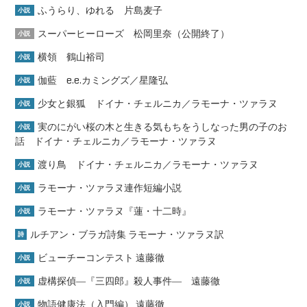
ふうらり、ゆれる 片島麦子
小説
スーパーヒーローズ 松岡里奈（公開終了）
小説
横領 鶴山裕司
小説
伽藍 e.e.カミングズ／星隆弘
小説
少女と銀狐 ドイナ・チェルニカ／ラモーナ・ツァラヌ
小説
実のにがい桜の木と生きる気もちをうしなった男の子のお
小説
話 ドイナ・チェルニカ／ラモーナ・ツァラヌ
渡り鳥 ドイナ・チェルニカ／ラモーナ・ツァラヌ
小説
ラモーナ・ツァラヌ連作短編小説
小説
ラモーナ・ツァラヌ『蓮・十二時』
小説
ルチアン・ブラガ詩集 ラモーナ・ツァラヌ訳
詩
ビューチーコンテスト 遠藤徹
小説
虚構探偵―『三四郎』殺人事件― 遠藤徹
小説
物語健康法（入門編） 遠藤徹
小説