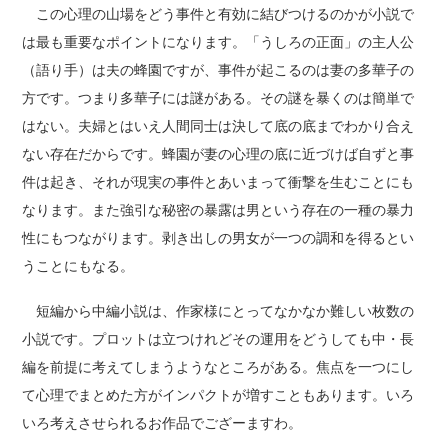
この心理の山場をどう事件と有効に結びつけるのかが小説で
は最も重要なポイントになります。「うしろの正面」の主人公
（語り手）は夫の蜂園ですが、事件が起こるのは妻の多華子の
方です。つまり多華子には謎がある。その謎を暴くのは簡単で
はない。夫婦とはいえ人間同士は決して底の底までわかり合え
ない存在だからです。蜂園が妻の心理の底に近づけば自ずと事
件は起き、それが現実の事件とあいまって衝撃を生むことにも
なります。また強引な秘密の暴露は男という存在の一種の暴力
性にもつながります。剥き出しの男女が一つの調和を得るとい
うことにもなる。
短編から中編小説は、作家様にとってなかなか難しい枚数の
小説です。プロットは立つけれどその運用をどうしても中・長
編を前提に考えてしまうようなところがある。焦点を一つにし
て心理でまとめた方がインパクトが増すこともあります。いろ
いろ考えさせられるお作品でござーますわ。