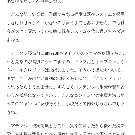
不思議を通して不可解よねぇ。
どんな新しい業種・業態でもある程度は既存システムを援用
しなければうまくいかないのは言うまでもありません。でも社
会が大きく変わっている時に既存システムを信じ過ぎぢゃダメ
よねぇ。
アテクシ寝る前にamazonやネトフリのドラマや映画をちょこ
っと見るのが習慣になってますの。ドラマだとオープニングや
タイトルクレジットは飛ばしますわ。そういう機能もついてい
ます。で、映画だと最初の30分くらい見て、「こりゃアカン」
と思ったらもう見ません。すんごくコンテンツの消費が贅沢と
いうか残酷になってるのよ。こんなコンテンツの消費方法はす
べてのジャンルに及びそうね。小説だって例外ぢゃないでしょ
うね。
アテクシ、現実制度として芥川賞を受賞したから優れた純文
学、直木賞を受賞したから優れた大衆文学という区分はぜんぜ