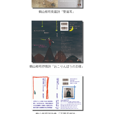
鶴山裕司長篇詩『聖遠耳』
鶴山裕司抒情詩『おこりんぼうの王様』