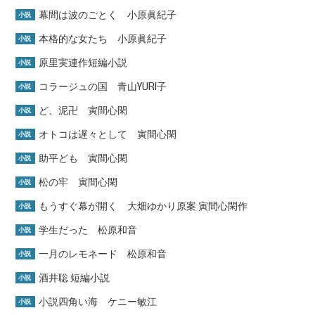
幕間は波のごとく 小原眞紀子
小説
本格的な女たち 小原眞紀子
小説
原里実連作短編小説
小説
コラージュの国 青山YURI子
小説
ど、泥卍 寅間心閑
小説
オトコは遅々として 寅間心閑
小説
助平ども 寅間心閑
小説
松の牢 寅間心閑
小説
もうすぐ幕が開く 大畑ゆかり原案 寅間心閑作
小説
学生だった 松原和音
小説
一月のレモネード 松原和音
小説
酒井聡 短編小説
小説
小説四角い海 ケニー敏江
小説