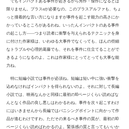
でもインパクトある事件が起きるから秀作・傑作になるとは
限りません。プラスαが必要なの。このプラスアルファも、ちょ
っと撞着的な言い方になりますが事件を起こす能力の高さにか
かっているところがあるわね。いったんインパクトのある事件
の起こし方――つまり読者に衝撃を与えられるテクニックを身
に付けた作家様は、いわゆる大事件でなくっても、ほんの些細
なトラブルや心理的葛藤でも、それを事件に仕立てることがで
きるようになるのよ。これは作家様にとってとっても大事な能
力ね。
特に短編小説では事件が必須ね。短編は短い中に強い衝撃を
込めなければインパクトを得られないのよ。それに対して長編
小説では、映画なんかと同様に最初の10ページくらい読めばな
んとなく作品の良し悪しはわかるわね。事件を次々起こすわけ
にはいきませんから長編ではバニシングポイントに向かって作
品が進むわけですわ。ただその来るべき事件の質が、最初の10
ページくらい読めばわかるのよ。緊張感の質と言ってもいいか