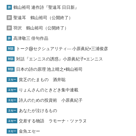
鶴山裕司 連作詩『聖遠耳 日日新』
詩
聖遠耳 鶴山裕司（公開終了）
詩
羽沢 鶴山裕司（公開終了）
詩
高津敬三 俳句作品
詩
トーク@セクシュアリティ― 小原眞紀×三浦俊彦
対話
対話『エンニスの誘惑』小原眞紀子×エンニス
対話
日本の詩の原理 池上晴之×鶴山裕司
対話
貧乏のたまもの 酒井聡
エセー
りょんさんのときどき集中連載
エセー
詩人のための投資術 小原眞紀子
エセー
あなたが泣けるもの
エセー
交差する物語 ラモーナ・ツァラヌ
エセー
金魚エセー
エセー