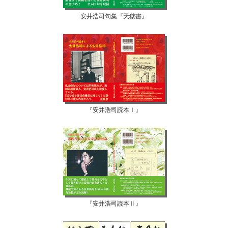
安井浩司句集『天獄書』
『安井浩司読本Ⅰ』
『安井浩司読本Ⅱ』