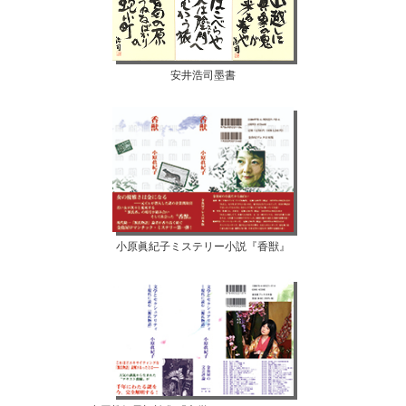
安井浩司墨書
小原眞紀子ミステリー小説『香獣』