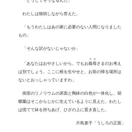
「どうしてそうなるんだ」
わたしは狼狽しながら答えた。
「もうわたしはあの家に必要のない人間になりました
もの」
「そんな訳がないじゃないか」
かあ
「あなたはおやさしいから。でもお
義母
さまのお考え
は別でしょう。ここに根を生やせと、お前の帰る場所は
ないとおっしゃっていますわ」
病室のリノリウムの床面と陶鉢の白色が一体化し、胡
蝶蘭はそこからじかに生えているように見えた。わたし
は慌てて鉢を持ちあげ、ひざの上に置き直した。
片島麦子「うしろの正面」