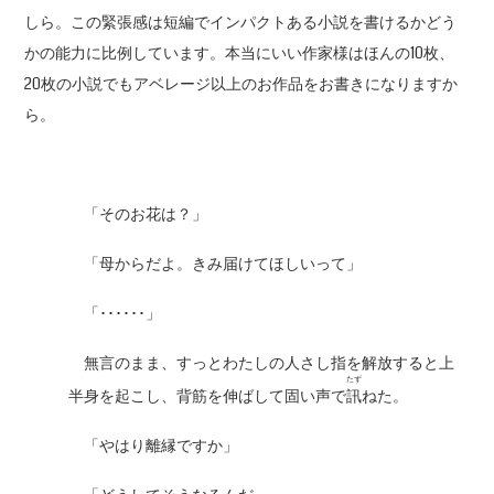
しら。この緊張感は短編でインパクトある小説を書けるかどう
かの能力に比例しています。本当にいい作家様はほんの10枚、
20枚の小説でもアベレージ以上のお作品をお書きになりますか
ら。
「そのお花は？」
「母からだよ。きみ届けてほしいって」
「･･････」
無言のまま、すっとわたしの人さし指を解放すると上
たず
半身を起こし、背筋を伸ばして固い声で
訊
ねた。
「やはり離縁ですか」