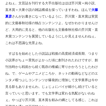
よねぇ。文芸誌を刊行する大手出版社はほぼ芥川賞＝純小説、
直木賞＝大衆小説の雑誌構成を採っていますわね。ほんで
大篠
夏彦
さんがお書きになっているように、芥川賞・直木賞は実質
的に文藝春秋社様の独占コンテンツよ。なぜかわかりませんけ
ど、大局的に見ると、他の出版社も文藝春秋社様の芥川賞・直
木賞コンテンツを翼賛しているようにしか見えませんわねぇ。
これは不思議な光景よね。
すばるを始めとした小説誌は戦後の高度経済成長期、つまり
小説界がちょー景気がよかった頃に創刊されたわけですが、創
刊当時から戦前から続く既存の権威に寄りかかろうとしたわけ
ね。で、ゲームやアニメどころか、ネットの動画などなどのエ
ンタメ暇つぶしコンテンツが爆発的に増加して文学業界は今や
見る影もありませんわ。じょじょにパイが縮小し続けていると
言っていいと思います。でも文学界は変わる気配がないわね
ぇ。やっぱり芥川賞、直木賞を頼みの綱としてる感じ。これは