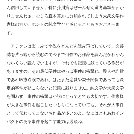
ん信用していません。特に芥川賞はぜーんぜん選考基準がわか
りませんわぁ。むしろ直木賞系に分類されてしまう大衆文学作
家様の方が、ホントの純文学だと感じることもおおござーま
す。
アテクシは楽しみで小説をどんどん読み飛ばしていて、文芸
誌を片っ端から読むので今まで何作のお作品を読んだかわかん
ないくらい読んでいますが、それでも記憶に残っている作品が
ありますの。その最低要件はやっぱ事件の衝撃ね。殺人や詐欺
であれ医療過誤であれ、はたまた恋愛や親子関係であっても決
定的事件が起こらないと記憶に残りません。純文学か大衆文学
を問わず、事件の衝撃は小説にとってとても大切です。作家様
が大きな事件を起こしたつもりになっていても、それが大事件
として伝わってこないお作品が多いのよ。なにはともあれイン
パクトのある事件を起こす能力は必須ね。