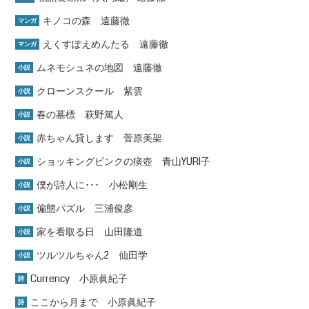
キノコの森 遠藤徹
マンガ
えくすぽえめんたる 遠藤徹
マンガ
ムネモシュネの地図 遠藤徹
小説
クローンスクール 紫雲
小説
春の墓標 萩野篤人
小説
赤ちゃん貸します 菅原美架
小説
ショッキングピンクの痰壺 青山YURI子
小説
僕が詩人に･･･ 小松剛生
小説
偏態パズル 三浦俊彦
小説
家を看取る日 山田隆道
小説
ツルツルちゃん2 仙田学
小説
Currency 小原眞紀子
詩
ここから月まで 小原眞紀子
詩