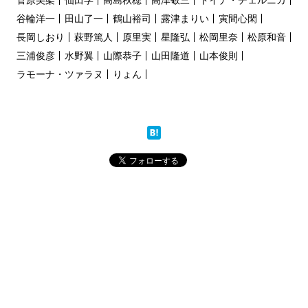
菅原美架
仙田学
高島秋穂
高津敬三
ドイナ・チェルニカ
谷輪洋一
田山了一
鶴山裕司
露津まりい
寅間心閑
長岡しおり
萩野篤人
原里実
星隆弘
松岡里奈
松原和音
三浦俊彦
水野翼
山際恭子
山田隆道
山本俊則
ラモーナ・ツァラヌ
りょん