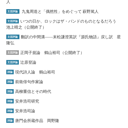
人
九鬼周造と「偶然性」をめぐって 萩野篤人
文芸評論
いつの日か、ロックはザ・バンドのものとなるだろう
文芸評論
池上晴之（公開終了）
翻訳の中間溝――末松謙澄英訳『源氏物語』戻し訳 星
文芸評論
隆弘
正岡子規論 鶴山裕司（公開終了）
文芸評論
辻原登論
文芸評論
現代詩人論 鶴山裕司
詩論
前衛俳句作家論
詩論
高柳重信とその時代
詩論
安井浩司研究
詩論
安井浩司論
詩論
唐門会所蔵作品 岡野隆
詩論