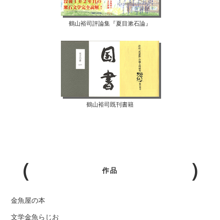
鶴山裕司評論集『夏目漱石論』
鶴山裕司既刊書籍
作品
金魚屋の本
文学金魚らじお