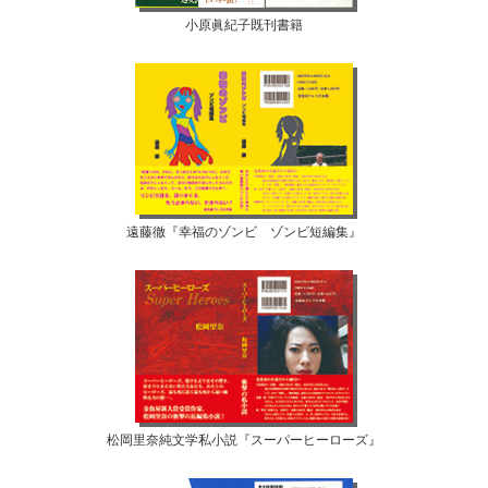
小原眞紀子既刊書籍
遠藤徹『幸福のゾンビ ゾンビ短編集』
松岡里奈純文学私小説『スーパーヒーローズ』