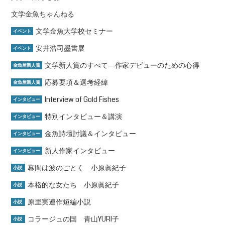
文学金魚ちゃんねる
文学金魚大学校セミナー
イベント
安井浩司墨書展
イベント
文学新人賞のすべて―作家デビューのための心得
金魚屋新人賞
応募要項＆選考経緯
金魚屋新人賞
Interview of Gold Fishes
インタビュー
特別インタビュー＆講演
インタビュー
金魚詩壇討議＆インタビュー
インタビュー
新人作家インタビュー
インタビュー
幕間は波のごとく 小原眞紀子
小説
本格的な女たち 小原眞紀子
小説
原里実連作短編小説
小説
コラージュの国 青山YURI子
小説