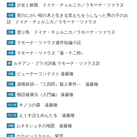
少女と銀狐 ドイナ・チェルニカ／ラモーナ・ツァラヌ
小説
実のにがい桜の木と生きる気もちをうしなった男の子のお
小説
話 ドイナ・チェルニカ／ラモーナ・ツァラヌ
渡り鳥 ドイナ・チェルニカ／ラモーナ・ツァラヌ
小説
ラモーナ・ツァラヌ連作短編小説
小説
ラモーナ・ツァラヌ『蓮・十二時』
小説
ルチアン・ブラガ詩集 ラモーナ・ツァラヌ訳
詩
ビューチーコンテスト 遠藤徹
小説
虚構探偵―『三四郎』殺人事件― 遠藤徹
小説
物語健康法（入門編） 遠藤徹
小説
キノコの森 遠藤徹
マンガ
えくすぽえめんたる 遠藤徹
マンガ
ムネモシュネの地図 遠藤徹
小説
クローンスクール 紫雲
小説