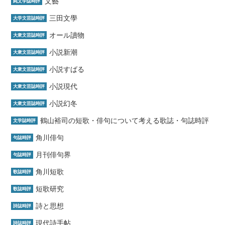
文藝
純文学誌時評
三田文學
大学文芸誌時評
オール讀物
大衆文芸誌時評
小説新潮
大衆文芸誌時評
小説すばる
大衆文芸誌時評
小説現代
大衆文芸誌時評
小説幻冬
大衆文芸誌時評
鶴山裕司の短歌・俳句について考える歌誌・句誌時評
文学誌時評
角川俳句
句誌時評
月刊俳句界
句誌時評
角川短歌
歌誌時評
短歌研究
歌誌時評
詩と思想
詩誌時評
現代詩手帖
詩誌時評