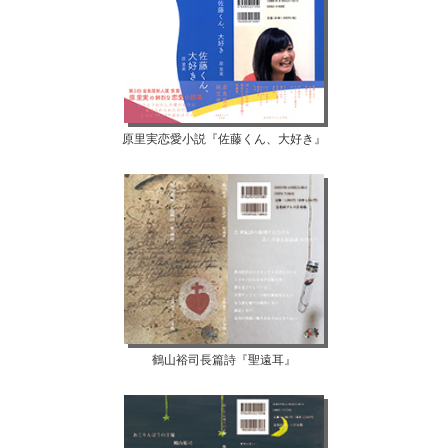
原里実恋愛小説『佐藤くん、大好き』
鶴山裕司長篇詩『聖遠耳』