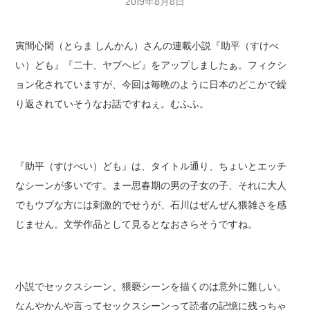
2019年8月8日
寅間心閑（とらま しんかん）さんの連載小説『助平（すけべ
い）ども』『二十、ヤブヘビ』をアップしましたぁ。フィクシ
ョン化されていますが、今回は毎晩のように日本のどこかで繰
り返されていそうなお話ですねぇ。むふふ。
『助平（すけべい）ども』は、タイトル通り、ちょいとエッチ
なシーンが多いです。まー思春期の男の子女の子、それに大人
でもウブな方には刺激的でせうが、石川はぜんぜん猥雑さを感
じません。文学作品として見るとなおさらそうですね。
小説でセックスシーン、猥褻シーンを描くのは意外に難しい。
なんやかんや言ってセックスシーンって読者の記憶に残っちゃ