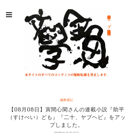
総合文学ウェブ情報誌 文学金魚
編集後記
【08月08日】寅間心閑さんの連載小説『助平
（すけべい）ども』『二十、ヤブヘビ』をアッ
プしました。