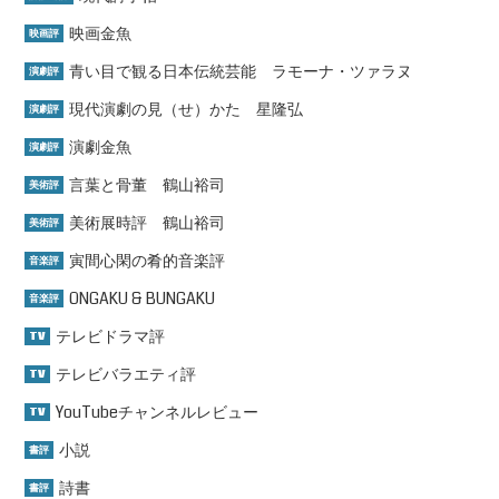
映画金魚
映画評
青い目で観る日本伝統芸能 ラモーナ・ツァラヌ
演劇評
現代演劇の見（せ）かた 星隆弘
演劇評
演劇金魚
演劇評
言葉と骨董 鶴山裕司
美術評
美術展時評 鶴山裕司
美術評
寅間心閑の肴的音楽評
音楽評
ONGAKU & BUNGAKU
音楽評
テレビドラマ評
TV
テレビバラエティ評
TV
YouTubeチャンネルレビュー
TV
小説
書評
詩書
書評