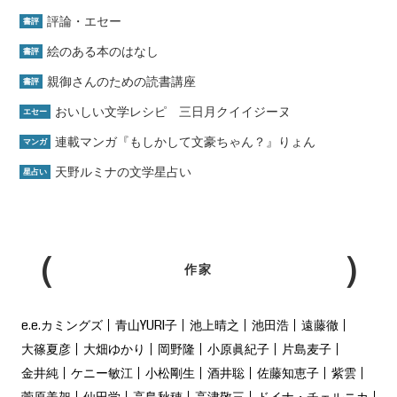
評論・エセー
書評
絵のある本のはなし
書評
親御さんのための読書講座
書評
おいしい文学レシピ 三日月クイイジーヌ
エセー
連載マンガ『もしかして文豪ちゃん？』りょん
マンガ
天野ルミナの文学星占い
星占い
作家
e.e.カミングズ
青山YURI子
池上晴之
池田浩
遠藤徹
大篠夏彦
大畑ゆかり
岡野隆
小原眞紀子
片島麦子
金井純
ケニー敏江
小松剛生
酒井聡
佐藤知恵子
紫雲