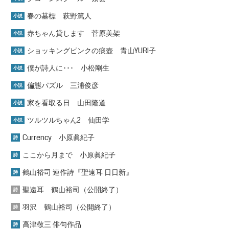
春の墓標 萩野篤人
小説
赤ちゃん貸します 菅原美架
小説
ショッキングピンクの痰壺 青山YURI子
小説
僕が詩人に･･･ 小松剛生
小説
偏態パズル 三浦俊彦
小説
家を看取る日 山田隆道
小説
ツルツルちゃん2 仙田学
小説
Currency 小原眞紀子
詩
ここから月まで 小原眞紀子
詩
鶴山裕司 連作詩『聖遠耳 日日新』
詩
聖遠耳 鶴山裕司（公開終了）
詩
羽沢 鶴山裕司（公開終了）
詩
高津敬三 俳句作品
詩