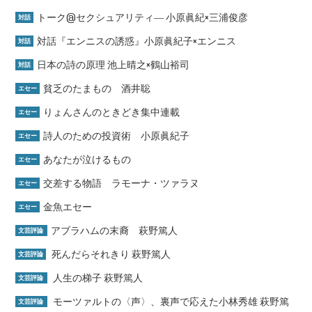
トーク@セクシュアリティ― 小原眞紀×三浦俊彦
対話
対話『エンニスの誘惑』小原眞紀子×エンニス
対話
日本の詩の原理 池上晴之×鶴山裕司
対話
貧乏のたまもの 酒井聡
エセー
りょんさんのときどき集中連載
エセー
詩人のための投資術 小原眞紀子
エセー
あなたが泣けるもの
エセー
交差する物語 ラモーナ・ツァラヌ
エセー
金魚エセー
エセー
アブラハムの末裔 萩野篤人
文芸評論
死んだらそれきり 萩野篤人
文芸評論
人生の梯子 萩野篤人
文芸評論
モーツァルトの〈声〉、裏声で応えた小林秀雄 萩野篤
文芸評論