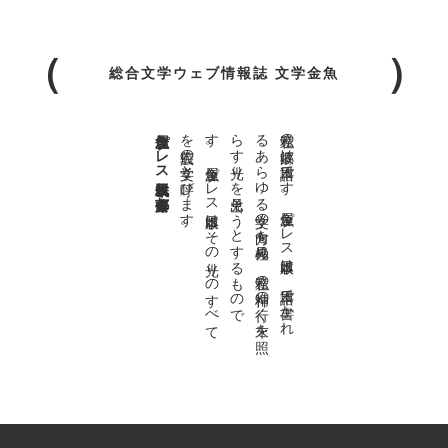
総合文学ウェブ情報誌 文学金魚
金魚屋プレス日本版代表 齋藤都
。
私達の
故郷は
日本語で
す
。
金魚屋プ
レ
ス
日本版は
、
日本語で
書か
れ
る
あ
ら
ゆ
る
文学の
方向を
見極め
、
私達の
精神の
行く
末を
照
ら
す
光り
を
見出そ
う
と
す
る
も
の
で
す
。
金魚屋プ
レ
ス
日本版は
そ
の
光り
の
す
べ
て
を
広義の
文学と
呼び
ま
す