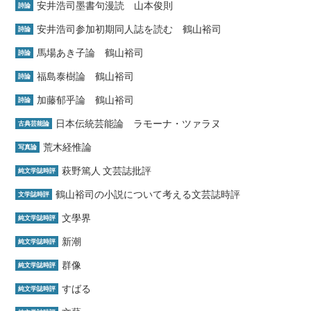
安井浩司墨書句漫読 山本俊則
詩論
安井浩司参加初期同人誌を読む 鶴山裕司
詩論
馬場あき子論 鶴山裕司
詩論
福島泰樹論 鶴山裕司
詩論
加藤郁乎論 鶴山裕司
詩論
日本伝統芸能論 ラモーナ・ツァラヌ
古典芸能論
荒木経惟論
写真論
萩野篤人 文芸誌批評
純文学誌時評
鶴山裕司の小説について考える文芸誌時評
文学誌時評
文學界
純文学誌時評
新潮
純文学誌時評
群像
純文学誌時評
すばる
純文学誌時評