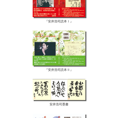
『安井浩司読本Ⅰ』
『安井浩司読本Ⅱ』
安井浩司墨書