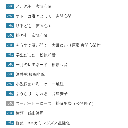
ど、泥卍 寅間心閑
小説
オトコは遅々として 寅間心閑
小説
助平ども 寅間心閑
小説
松の牢 寅間心閑
小説
もうすぐ幕が開く 大畑ゆかり原案 寅間心閑作
小説
学生だった 松原和音
小説
一月のレモネード 松原和音
小説
酒井聡 短編小説
小説
小説四角い海 ケニー敏江
小説
ふうらり、ゆれる 片島麦子
小説
スーパーヒーローズ 松岡里奈（公開終了）
小説
横領 鶴山裕司
小説
伽藍 e.e.カミングズ／星隆弘
小説