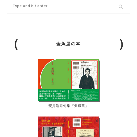
金魚屋の本
安井浩司句集『天獄書』