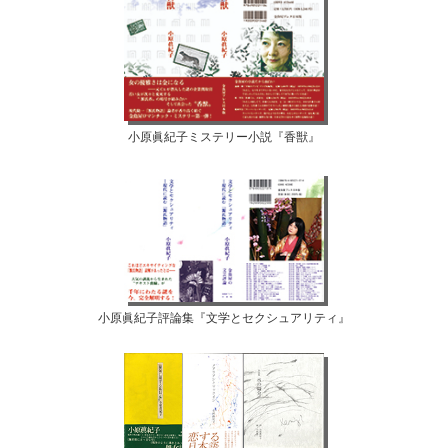
小原眞紀子ミステリー小説『香獣』
小原眞紀子評論集『文学とセクシュアリティ』