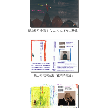
鶴山裕司抒情詩『おこりんぼうの王様』
鶴山裕司評論集『正岡子規論』