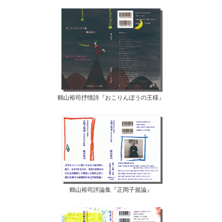
鶴山裕司抒情詩『おこりんぼうの王様』
鶴山裕司評論集『正岡子規論』