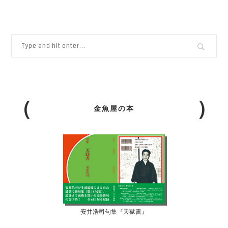
金魚屋の本
安井浩司句集『天獄書』