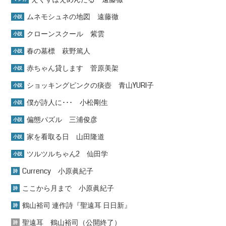
ムネモシュネの地図 遠藤徹
小説
クローンスクール 紫雲
小説
春の墓標 萩野篤人
小説
赤ちゃん貸します 菅原美架
小説
ショッキングピンクの痰壺 青山YURI子
小説
僕が詩人に･･･ 小松剛生
小説
偏態パズル 三浦俊彦
小説
家を看取る日 山田隆道
小説
ツルツルちゃん2 仙田学
小説
Currency 小原眞紀子
詩
ここから月まで 小原眞紀子
詩
鶴山裕司 連作詩『聖遠耳 日日新』
詩
聖遠耳 鶴山裕司（公開終了）
詩