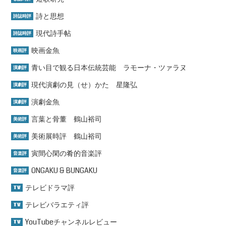
詩と思想
詩誌時評
現代詩手帖
詩誌時評
映画金魚
映画評
青い目で観る日本伝統芸能 ラモーナ・ツァラヌ
演劇評
現代演劇の見（せ）かた 星隆弘
演劇評
演劇金魚
演劇評
言葉と骨董 鶴山裕司
美術評
美術展時評 鶴山裕司
美術評
寅間心閑の肴的音楽評
音楽評
ONGAKU & BUNGAKU
音楽評
テレビドラマ評
TV
テレビバラエティ評
TV
YouTubeチャンネルレビュー
TV