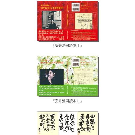
『安井浩司読本Ⅰ』
『安井浩司読本Ⅱ』