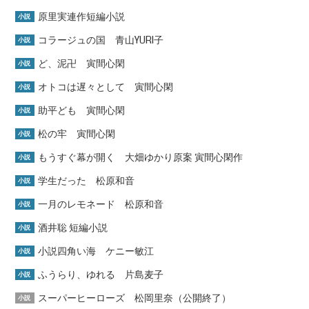
原里実連作短編小説
小説
コラージュの国 青山YURI子
小説
ど、泥卍 寅間心閑
小説
オトコは遅々として 寅間心閑
小説
助平ども 寅間心閑
小説
松の牢 寅間心閑
小説
もうすぐ幕が開く 大畑ゆかり原案 寅間心閑作
小説
学生だった 松原和音
小説
一月のレモネード 松原和音
小説
酒井聡 短編小説
小説
小説四角い海 ケニー敏江
小説
ふうらり、ゆれる 片島麦子
小説
スーパーヒーローズ 松岡里奈（公開終了）
小説