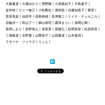
大篠夏彦
大畑ゆかり
岡野隆
小原眞紀子
片島麦子
金井純
ケニー敏江
小松剛生
酒井聡
佐藤知恵子
紫雲
菅原美架
仙田学
高島秋穂
高津敬三
ドイナ・チェルニカ
谷輪洋一
田山了一
鶴山裕司
露津まりい
寅間心閑
長岡しおり
萩野篤人
原里実
星隆弘
松岡里奈
松原和音
三浦俊彦
水野翼
山際恭子
山田隆道
山本俊則
ラモーナ・ツァラヌ
りょん