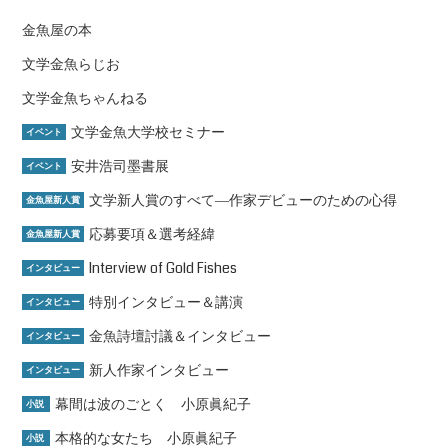
金魚屋の本
文学金魚らじお
文学金魚ちゃんねる
文学金魚大学校セミナー
イベント
安井浩司墨書展
イベント
文学新人賞のすべて―作家デビューのための心得
金魚屋新人賞
応募要項＆選考経緯
金魚屋新人賞
Interview of Gold Fishes
インタビュー
特別インタビュー＆講演
インタビュー
金魚詩壇討議＆インタビュー
インタビュー
新人作家インタビュー
インタビュー
幕間は波のごとく 小原眞紀子
小説
本格的な女たち 小原眞紀子
小説