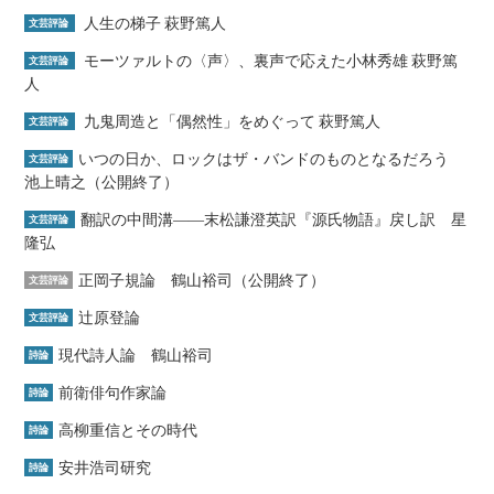
人生の梯子 萩野篤人
文芸評論
モーツァルトの〈声〉、裏声で応えた小林秀雄 萩野篤
文芸評論
人
九鬼周造と「偶然性」をめぐって 萩野篤人
文芸評論
いつの日か、ロックはザ・バンドのものとなるだろう
文芸評論
池上晴之（公開終了）
翻訳の中間溝――末松謙澄英訳『源氏物語』戻し訳 星
文芸評論
隆弘
正岡子規論 鶴山裕司（公開終了）
文芸評論
辻原登論
文芸評論
現代詩人論 鶴山裕司
詩論
前衛俳句作家論
詩論
高柳重信とその時代
詩論
安井浩司研究
詩論