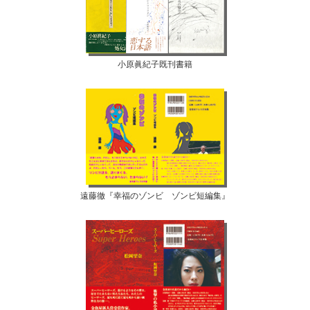
小原眞紀子既刊書籍
遠藤徹『幸福のゾンビ ゾンビ短編集』