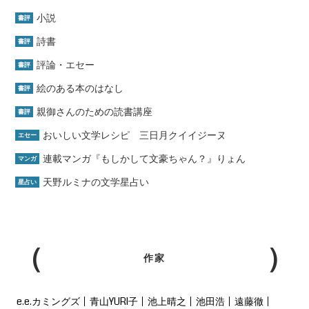
小説
書評
詩書
書評
評論・エセー
書評
絵のある本のはなし
書評
親御さんのための読書講座
書評
おいしい文学レシピ 三日月クイイジーヌ
エセー
連載マンガ『もしかして文豪ちゃん？』りょん
マンガ
天野ルミナの文学星占い
星占い
作家
e.e.カミングズ
青山YURI子
池上晴之
池田浩
遠藤徹