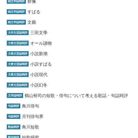
群像
純文学誌時評
すばる
純文学誌時評
文藝
純文学誌時評
三田文學
大学文芸誌時評
オール讀物
大衆文芸誌時評
小説新潮
大衆文芸誌時評
小説すばる
大衆文芸誌時評
小説現代
大衆文芸誌時評
小説幻冬
大衆文芸誌時評
鶴山裕司の短歌・俳句について考える歌誌・句誌時評
文学誌時評
角川俳句
句誌時評
月刊俳句界
句誌時評
角川短歌
歌誌時評
短歌研究
歌誌時評