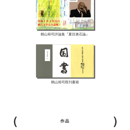
鶴山裕司評論集『夏目漱石論』
鶴山裕司既刊書籍
作品