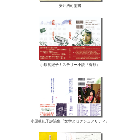
安井浩司墨書
小原眞紀子ミステリー小説『香獣』
小原眞紀子評論集『文学とセクシュアリティ』