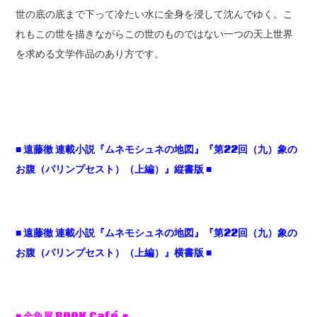
世の底の底まで下って冷たい水に全身を浸して沈んでゆく。こ
れもこの世を描きながらこの世のものではない一つの天上世界
を求める文学作品のあり方です。
■
遠藤徹
連載小説『ムネモシュネの地図』『第22
回（九）象の
お腹（パリンプセスト）（上編）』縦書版 ■
■
遠藤徹
連載小説『ムネモシュネの地図』『第22
回（九）象の
お腹（パリンプセスト）（上編）』横書版 ■
■ 金魚屋 BOOK Café ■