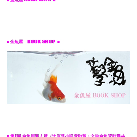
■ 金魚屋 BOOK SHOP ■
■
第7
回
金魚屋新人賞（辻原登小説奨励賞・文学金魚奨励賞共