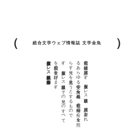
総合文学ウェブ情報誌 文学金魚
金魚屋プレス日本版代表 齋藤都
。
私達の
故郷は
日本語で
す
。
金魚屋プ
レ
ス
日本版は
、
日本語で
書か
れ
る
あ
ら
ゆ
る
文学の
方向を
見極め
、
私達の
精神の
行く
末を
照
ら
す
光り
を
見出そ
う
と
す
る
も
の
で
す
。
金魚屋プ
レ
ス
日本版は
そ
の
光り
の
す
べ
て
を
広義の
文学と
呼び
ま
す