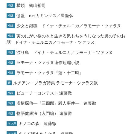
横領 鶴山裕司
小説
伽藍 e.e.カミングズ／星隆弘
小説
少女と銀狐 ドイナ・チェルニカ／ラモーナ・ツァラヌ
小説
実のにがい桜の木と生きる気もちをうしなった男の子のお
小説
話 ドイナ・チェルニカ／ラモーナ・ツァラヌ
渡り鳥 ドイナ・チェルニカ／ラモーナ・ツァラヌ
小説
ラモーナ・ツァラヌ連作短編小説
小説
ラモーナ・ツァラヌ『蓮・十二時』
小説
ルチアン・ブラガ詩集 ラモーナ・ツァラヌ訳
詩
ビューチーコンテスト 遠藤徹
小説
虚構探偵―『三四郎』殺人事件― 遠藤徹
小説
物語健康法（入門編） 遠藤徹
小説
キノコの森 遠藤徹
マンガ
えくすぽえめんたる 遠藤徹
マンガ