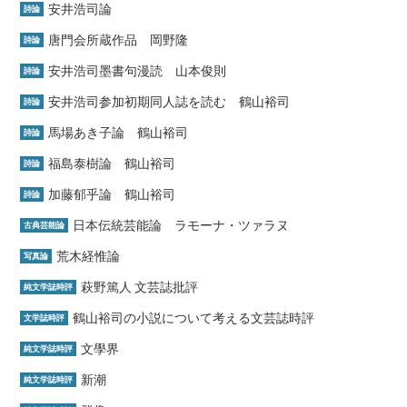
安井浩司論
詩論
唐門会所蔵作品 岡野隆
詩論
安井浩司墨書句漫読 山本俊則
詩論
安井浩司参加初期同人誌を読む 鶴山裕司
詩論
馬場あき子論 鶴山裕司
詩論
福島泰樹論 鶴山裕司
詩論
加藤郁乎論 鶴山裕司
詩論
日本伝統芸能論 ラモーナ・ツァラヌ
古典芸能論
荒木経惟論
写真論
萩野篤人 文芸誌批評
純文学誌時評
鶴山裕司の小説について考える文芸誌時評
文学誌時評
文學界
純文学誌時評
新潮
純文学誌時評