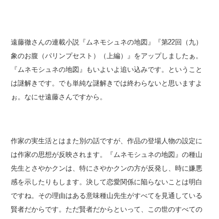
遠藤徹さんの連載小説『ムネモシュネの地図』『第22回（九）
象のお腹（パリンプセスト）（上編）』をアップしましたぁ。
『ムネモシュネの地図』もいよいよ追い込みです。ということ
は謎解きです。でも単純な謎解きでは終わらないと思いますよ
ぉ。なにせ遠藤さんですから。
作家の実生活とはまた別の話ですが、作品の登場人物の設定に
は作家の思想が反映されます。『ムネモシュネの地図』の種山
先生とさやかクンは、特にさやかクンの方が反発し、時に嫌悪
感を示したりもします。決して恋愛関係に陥らないことは明白
ですね。その理由はある意味種山先生がすべてを見通している
賢者だからです。ただ賢者だからといって、この世のすべての