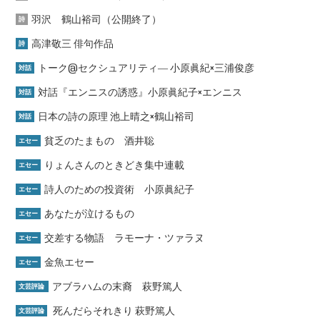
羽沢 鶴山裕司（公開終了）
詩
高津敬三 俳句作品
詩
トーク@セクシュアリティ― 小原眞紀×三浦俊彦
対話
対話『エンニスの誘惑』小原眞紀子×エンニス
対話
日本の詩の原理 池上晴之×鶴山裕司
対話
貧乏のたまもの 酒井聡
エセー
りょんさんのときどき集中連載
エセー
詩人のための投資術 小原眞紀子
エセー
あなたが泣けるもの
エセー
交差する物語 ラモーナ・ツァラヌ
エセー
金魚エセー
エセー
アブラハムの末裔 萩野篤人
文芸評論
死んだらそれきり 萩野篤人
文芸評論