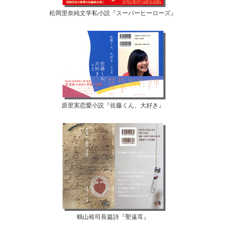
松岡里奈純文学私小説『スーパーヒーローズ』
原里実恋愛小説『佐藤くん、大好き』
鶴山裕司長篇詩『聖遠耳』