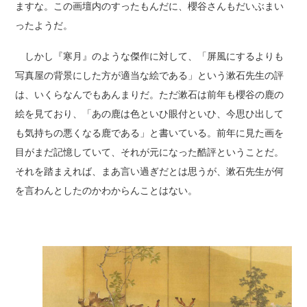
ますな。この画壇内のすったもんだに、櫻谷さんもだいぶまい
ったようだ。
しかし『寒月』のような傑作に対して、「屏風にするよりも
写真屋の背景にした方が適当な絵である」という漱石先生の評
は、いくらなんでもあんまりだ。ただ漱石は前年も櫻谷の鹿の
絵を見ており、「あの鹿は色といひ眼付といひ、今思ひ出して
も気持ちの悪くなる鹿である」と書いている。前年に見た画を
目がまだ記憶していて、それが元になった酷評ということだ。
それを踏まえれば、まあ言い過ぎだとは思うが、漱石先生が何
を言わんとしたのかわからんことはない。