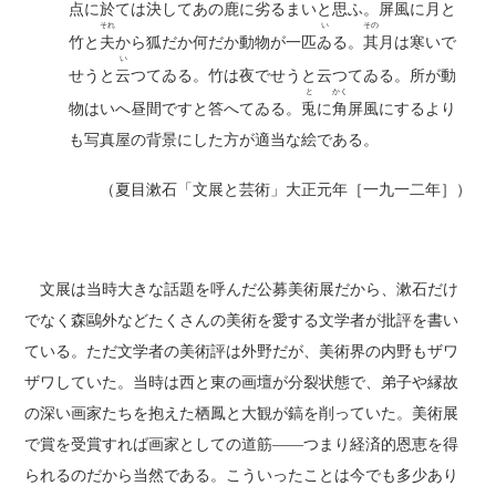
点に
於
ては決してあの鹿に劣るまいと思ふ。屏風に月と
それ
い
その
竹と
夫
から狐だか何だか動物が一匹
ゐ
る。
其
月は寒いで
い
せうと
云
つてゐる。竹は夜でせうと云つてゐる。所が動
と
かく
物はいへ昼間ですと答へてゐる。
兎
に
角
屏風にするより
も写真屋の背景にした方が適当な絵である。
（夏目漱石「文展と芸術」大正元年［一九一二年］）
文展は当時大きな話題を呼んだ公募美術展だから、漱石だけ
でなく森鷗外などたくさんの美術を愛する文学者が批評を書い
ている。ただ文学者の美術評は外野だが、美術界の内野もザワ
ザワしていた。当時は西と東の画壇が分裂状態で、弟子や縁故
の深い画家たちを抱えた栖鳳と大観が鎬を削っていた。美術展
で賞を受賞すれば画家としての道筋――つまり経済的恩恵を得
られるのだから当然である。こういったことは今でも多少あり