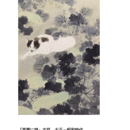
『菜園に猫』左双 大正～昭和時代