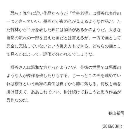
恐らく晩年に近い作品だろうが『竹林老狸』は櫻谷代表作の
一つと言っていい。墨画だが夜の色が見えるような作品だ。た
だ竹林から半身を表した狸には物語があるかのようだ。大きな
自然の流れの一部を捉えた画だとは言えるが、一方で画として
完全に完結していないという捉え方もできる。どちらの画とし
て見るかによって、評価が分かれるでしょうな。
櫻谷さんは温和な方だったようだが、芸術の世界では悪魔の
ような人が傑作を残したりもする。じーっとこの画を眺めてい
れば櫻谷という画家の真価は自ずから腑に落ちる。何枚も画を
掛け替えて、ああこれでいい、掛け続けておこうと思う作品が
秀作なのだ。
鶴山裕司
（2018/03/11）