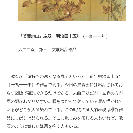
『若葉の山』左双 明治四十五年（一九一一年）
六曲二双 第五回文展出品作品
漱石が「気持ちの悪くなる鹿」といった、前年明治四十五年
（一九一一年）の作品である。今回の展覧会には出品されてお
らず図版で確認できるだけである。六曲二双だが、左双の方が
鹿の顔がわかりやすい。眼をつむって休んでいる鹿が描かれて
いるがどこか人間染みている。この動物の擬人的表現は櫻谷作
品にしばしば見られる。そこに親しみを感じる人もいれば、漱
石のように激しい嫌悪を抱く人もいる。