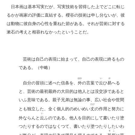
日本画は基本写実だが、写実技術を習得した上でどこに転じ
るかが画家の評価に直結する。櫻谷の技術は申し分ないが、彼
は動物に彼自身の心性を重ねた節がある。それが芸術に対する
漱石の考えと相容れなかったということだ。
芸術は自己の表現に始まって、自己の表現に終るもの
である。（中略）
ほか
い
か
自分の冒頭に述べた信条を、
外
の言葉で
云
ひ
易
へる
と、芸術の最初最終の大目的は他人とは没交渉であると
いふ意味である。親子兄弟は無論の事、広い社会や世間
だけ
とも独立した、全く個人的のめいめい
丈
の作用と努力に
い
外ならんと
云
ふのである。他人を目的にして書いたり塗
つたりするのではなくつて、書いたり塗つたりしたいわ
そこ