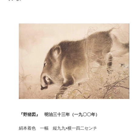
『野猪図』 明治三十三年（一九〇〇年）
絹本着色 一幅 縦九九×横一四二センチ