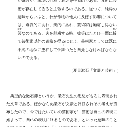
が気分が、表現の行為で満足を得るのである。
其所
に芸
い
術が存在して
ゐ
ると主張するのである。従つて、純粋の
意味からいふと、わが作物の他人に及ぼす影響について
は、道義的にあれ、美的にあれ、芸術家は顧慮し得ない
はず
それ
おい
筈
なのである。
夫
を顧慮する時、彼等はたとひ一面に
於
て芸術家以外の資格を得るにせよ、芸術家としては既に
しま
不純の地位に堕在して
仕舞
つたと自覚しなければならな
いのである。
（夏目漱石「文展と芸術」）
典型的な漱石節というか、漱石先生の思想がもろに表現され
た文章である。ほかならぬ漱石が文豪と評価されその考えが流
布したので、今ではたいていの芸術家が「芸術は自己の表現に
始まって、自己の表現に終るものである」といった意味のこと