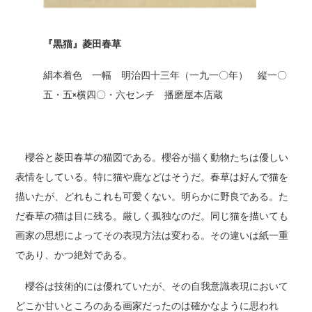
『黒猫』菱田春草
絹本着色 一幅 明治四十三年（一九一〇年） 縦一〇
五・五×横四〇・六センチ 播磨屋本店蔵
櫻谷と菱田春草の猫図である。櫻谷が描く動物たちは優しい
表情をしている。特に猫や鹿などはそうだ。春草は好んで猫を
描いたが、どれもこれも可愛くない。明らかに野良である。た
だ春草の猫は目に残る。厳しく孤独なのだ。同じ猫を描いても
画家の思想によってその表現方法は変わる。その違いは紙一重
であり、かつ絶対である。
櫻谷は技術的には優れていたが、その自我意識表現において
どこか甘いところのある画家だったのは確かなように思われ