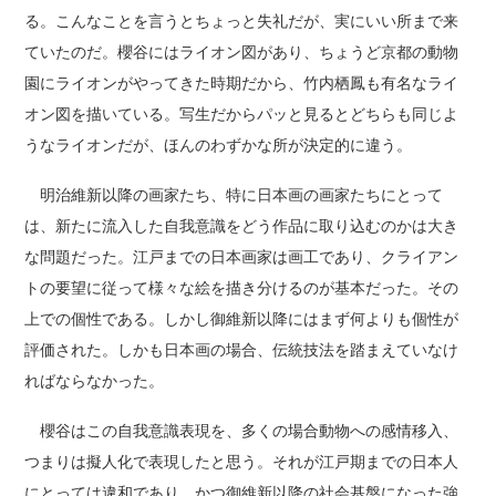
る。こんなことを言うとちょっと失礼だが、実にいい所まで来
ていたのだ。櫻谷にはライオン図があり、ちょうど京都の動物
園にライオンがやってきた時期だから、竹内栖鳳も有名なライ
オン図を描いている。写生だからパッと見るとどちらも同じよ
うなライオンだが、ほんのわずかな所が決定的に違う。
明治維新以降の画家たち、特に日本画の画家たちにとって
は、新たに流入した自我意識をどう作品に取り込むのかは大き
な問題だった。江戸までの日本画家は画工であり、クライアン
トの要望に従って様々な絵を描き分けるのが基本だった。その
上での個性である。しかし御維新以降にはまず何よりも個性が
評価された。しかも日本画の場合、伝統技法を踏まえていなけ
ればならなかった。
櫻谷はこの自我意識表現を、多くの場合動物への感情移入、
つまりは擬人化で表現したと思う。それが江戸期までの日本人
にとっては違和であり、かつ御維新以降の社会基盤になった強