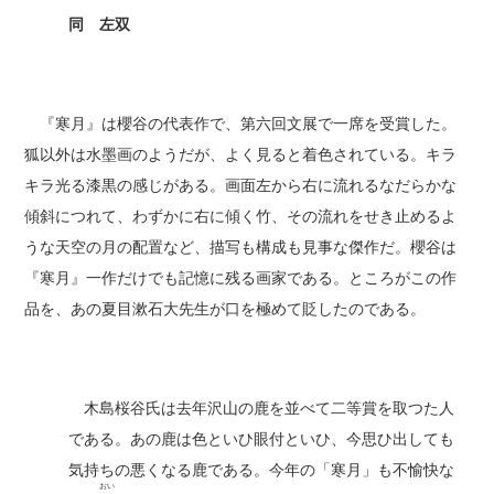
同 左双
『寒月』は櫻谷の代表作で、第六回文展で一席を受賞した。
狐以外は水墨画のようだが、よく見ると着色されている。キラ
キラ光る漆黒の感じがある。画面左から右に流れるなだらかな
傾斜につれて、わずかに右に傾く竹、その流れをせき止めるよ
うな天空の月の配置など、描写も構成も見事な傑作だ。櫻谷は
『寒月』一作だけでも記憶に残る画家である。ところがこの作
品を、あの夏目漱石大先生が口を極めて貶したのである。
木島桜谷氏は去年沢山の鹿を並べて二等賞を取つた人
である。あの鹿は色といひ眼付といひ、今思ひ出しても
気持ちの悪くなる鹿である。今年の「寒月」も不愉快な
おい