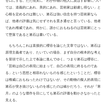
を口にする。ただ現実に「わが作物の他人に及ぼす影響につい
ては、道義的にあれ、美的にあれ、芸術家は顧慮し得ない」と
心根を定めるのは難しい。漱石は強い信念を持つ芸術家なら
ば、他者の評価は気にせずそれを貫き通せと言っている。他者
であれ権威であれ、何かに、誰かにおもねるのは芸術家にとっ
て堕落であると漱石は書いている。
もちろんこれは直接的に櫻谷を論じた文章ではない。漱石は
原理主義者であり、たいていの場合、まず自分の根本的な考え
を冒頭で示した上で各論に進んでゆく。つまり漱石は櫻谷に、
「芸術は自己の表現に始まって、自己の表現に終るものであ
る」という思想と相容れないものを感じたということだ。櫻谷
は権威におもねったわけではないが、その動物の擬人的表現に
漱石が突き抜けないものを感じたのは確かだろう。それが『寒
月』のような傑作を目にしても漱石の評価を動かさなかったと
見える。