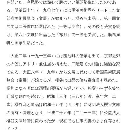
を開いた。今尾塾では熱心で腕のいい筆頭塾生だったのであ
る。明治四十年（一九〇七年）には明治美術界をリードした文
部省美術展覧会（文展）が始まった。櫻谷も出品し、第一回文
展では二等首席に選ばれた（一等は空席）。その後も受賞を続
け、第六回文展に出品した『寒月』で一等を受賞した。順風満
帆な画家生活だった。
大正二年（一九一三年）には龍池町の借家を出て、京都近郊
の衣笠にアトリエ兼住居を構えた。二階建ての相当に瀟洒な家
である。大正八年（一九年）から文展に代わって帝国美術院展
覧会（帝展）が始まるが、櫻谷は出品の傍ら審査員も務めた。
昭和になる頃には画壇の要職から退いたが、相変わらず衣笠で
旺盛な創作を続けた。昭和十三年（三八年）没、享年六十二
歳。櫻谷邸と遺品は昭和十五年（四〇年）に財団法人櫻谷文庫
の所有・管理となり、平成二十五年（二〇一三年）に公益法人
櫻谷文庫所管に変わったが、現在でも往事の姿のまま保存され
ている。