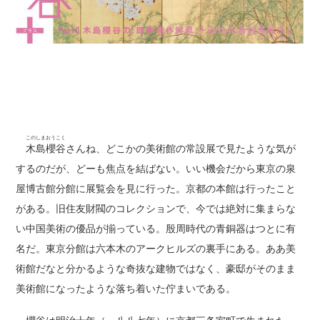
このしまおうこく
木島櫻谷
さんね、どこかの美術館の常設展で見たような気が
するのだが、どーも焦点を結ばない。いい機会だから東京の泉
屋博古館分館に展覧会を見に行った。京都の本館は行ったこと
がある。旧住友財閥のコレクションで、今では絶対に集まらな
い中国美術の優品が揃っている。殷周時代の青銅器はつとに有
名だ。東京分館は六本木のアークヒルズの裏手にある。ああ美
術館だなと分かるような奇抜な建物ではなく、豪邸がそのまま
美術館になったような落ち着いた佇まいである。