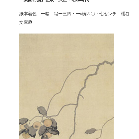
紙本着色 一幅 縦一三四・一×横四〇・七センチ 櫻谷
文庫蔵