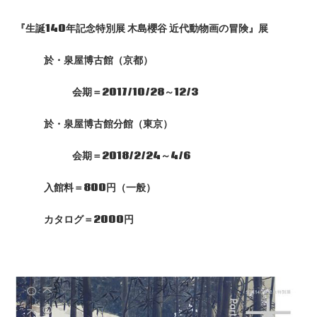
『生誕140
年記念特別展
木島櫻谷
近代動物画の冒険』展
於・泉屋博古館（京都）
会期＝2017/10/28
～12/3
於・泉屋博古館分館（東京）
会期＝2018/2/24
～4/6
入館料＝800
円（一般）
カタログ＝2000
円