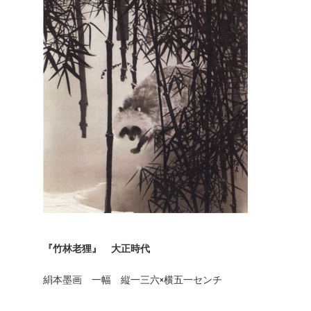
『竹林老狸』 大正時代
絹本墨画 一幅 縦一三六×横五一センチ