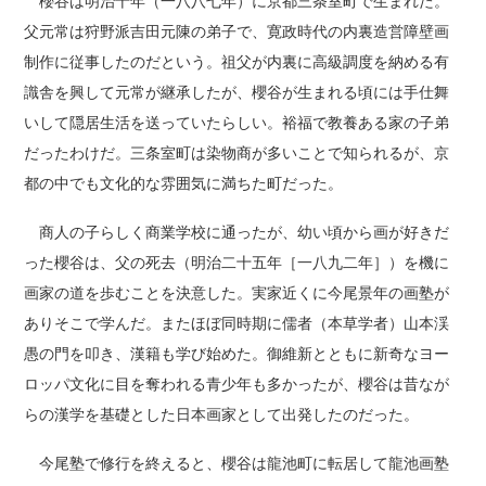
櫻谷は明治十年（一八八七年）に京都三条室町で生まれた。
父元常は狩野派吉田元陳の弟子で、寛政時代の内裏造営障壁画
制作に従事したのだという。祖父が内裏に高級調度を納める有
識舎を興して元常が継承したが、櫻谷が生まれる頃には手仕舞
いして隠居生活を送っていたらしい。裕福で教養ある家の子弟
だったわけだ。三条室町は染物商が多いことで知られるが、京
都の中でも文化的な雰囲気に満ちた町だった。
商人の子らしく商業学校に通ったが、幼い頃から画が好きだ
った櫻谷は、父の死去（明治二十五年［一八九二年］）を機に
画家の道を歩むことを決意した。実家近くに今尾景年の画塾が
ありそこで学んだ。またほぼ同時期に儒者（本草学者）山本渓
愚の門を叩き、漢籍も学び始めた。御維新とともに新奇なヨー
ロッパ文化に目を奪われる青少年も多かったが、櫻谷は昔なが
らの漢学を基礎とした日本画家として出発したのだった。
今尾塾で修行を終えると、櫻谷は龍池町に転居して龍池画塾