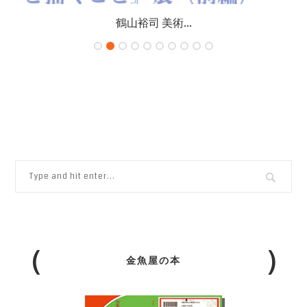
鶴山裕司 美術...
金魚屋の本