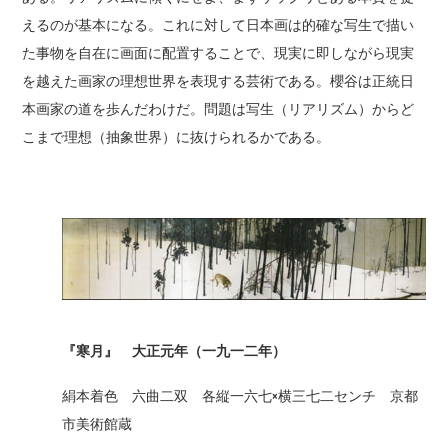
えるのが基本になる。これに対して日本画は的確な写生で描い
た事物を自在に画面に配置することで、現実に即しながら現実
を越えた画家の理想世界を表現する芸術である。櫻谷は正統日
本画家の道を歩んだわけだ。問題は写生（リアリズム）からど
こまで理想（抽象世界）に抜けられるかである。
『寒月』 大正元年（一九一二年）
絹本着色 六曲二双 各縦一六七×横三七二センチ 京都
市美術館蔵