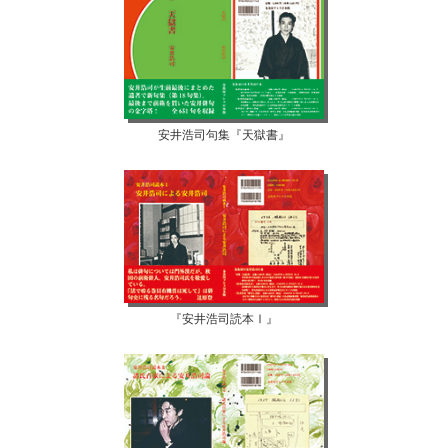
安井浩司句集『天獄書』
『安井浩司読本Ⅰ』