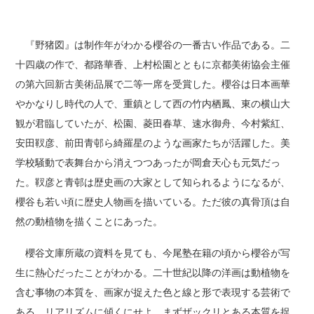
『野猪図』は制作年がわかる櫻谷の一番古い作品である。二
十四歳の作で、都路華香、上村松園とともに京都美術協会主催
の第六回新古美術品展で二等一席を受賞した。櫻谷は日本画華
やかなりし時代の人で、重鎮として西の竹内栖鳳、東の横山大
観が君臨していたが、松園、菱田春草、速水御舟、今村紫紅、
安田靫彦、前田青邨ら綺羅星のような画家たちが活躍した。美
学校騒動で表舞台から消えつつあったが岡倉天心も元気だっ
た。靫彦と青邨は歴史画の大家として知られるようになるが、
櫻谷も若い頃に歴史人物画を描いている。ただ彼の真骨頂は自
然の動植物を描くことにあった。
櫻谷文庫所蔵の資料を見ても、今尾塾在籍の頃から櫻谷が写
生に熱心だったことがわかる。二十世紀以降の洋画は動植物を
含む事物の本質を、画家が捉えた色と線と形で表現する芸術で
ある。リアリズムに傾くにせよ、まずザックリとある本質を捉