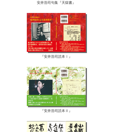
安井浩司句集『天獄書』
『安井浩司読本Ⅰ』
『安井浩司読本Ⅱ』