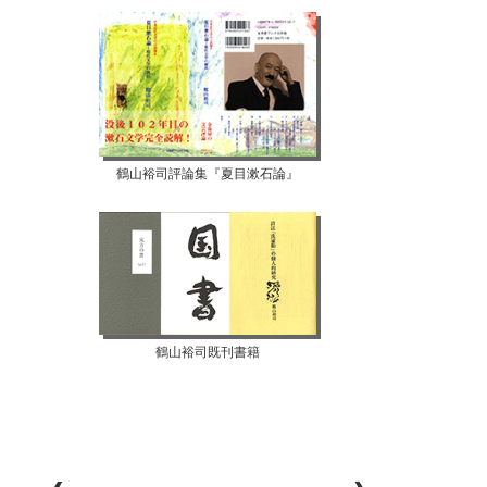
鶴山裕司評論集『夏目漱石論』
鶴山裕司既刊書籍