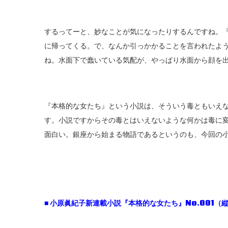
するってーと、妙なことが気になったりするんですね。
に帰ってくる。で、なんか引っかかることを言われたよ
ね。水面下で蠢いている気配が、やっぱり水面から顔を
『本格的な女たち』という小説は、そういう毒ともいえ
す。小説ですからその毒とはいえないような何かは毒に
面白い。銀座から始まる物語であるというのも、今回の
■
小原眞紀子新連載小説『本格的な女たち』No.001
（縦