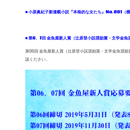
■
小原眞紀子新連載小説『本格的な女たち』No.001
（横
■
第6、7
回
金魚屋新人賞（辻原登小説奨励賞・文学金魚
第06回 金魚屋新人賞（辻原登小説奨励賞・文学金魚奨
認ください。