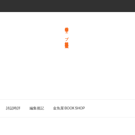
総合文学ウェブ情報誌 文学金魚
詩誌時評
編集後記
金魚屋 BOOK SHOP