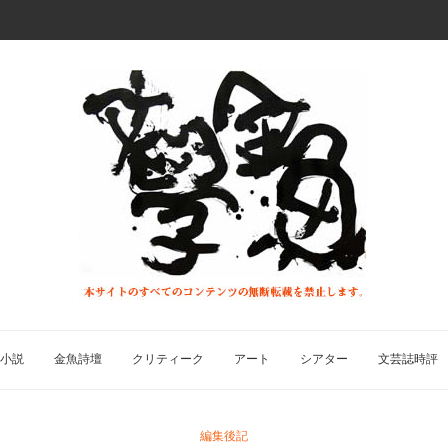
小説
金魚詩壇
クリティーク
アート
シアター
文芸誌時評
編集後記