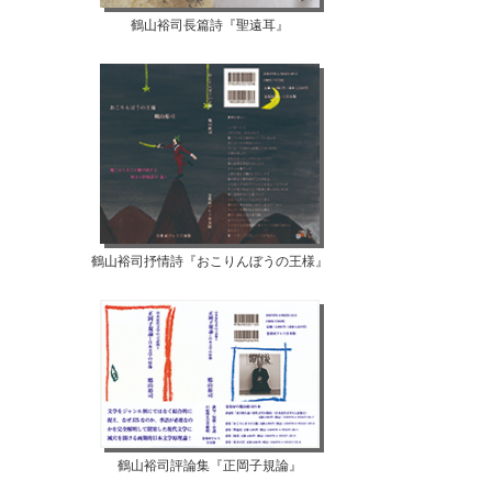
鶴山裕司長篇詩『聖遠耳』
鶴山裕司抒情詩『おこりんぼうの王様』
鶴山裕司評論集『正岡子規論』