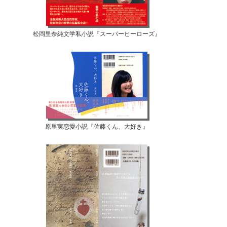
松岡里奈純文学私小説『スーパーヒーローズ』
原里実恋愛小説『佐藤くん、大好き』
【07月02日...