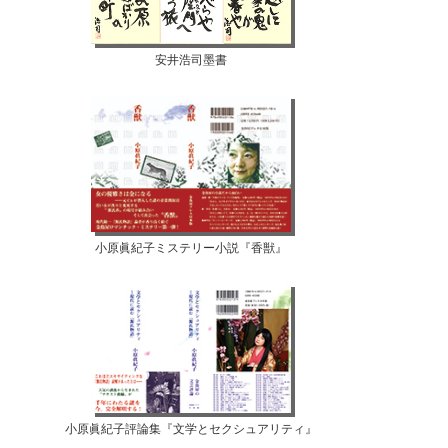
安井浩司墨書
小原眞紀子ミステリー小説『香獣』
小原眞紀子評論集『文学とセクシュアリティ』