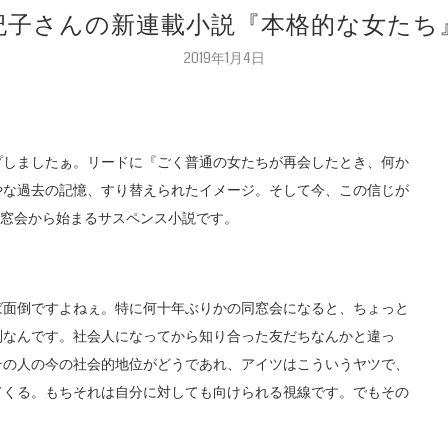
眞紀子さんの新連載小説『本格的な女た
2019年1月4日
プしましたぁ。リードに『ごく普通の女たちが再会したとき、何か
やな過去の記憶、すり替えられたイメージ。そして今、この信じが
同窓会から始まるサスペンス小説です。
ば面倒ですよねぇ。特に何十年ぶりかの同窓会になると、ちょっと
別なんです。社会人になってから知り合った友だちなんかと違っ
その人の今の社会的地位がどうであれ、アイツはこういうヤツで、
てくる。もちそれは自分に対しても向けられる視線です。でもその