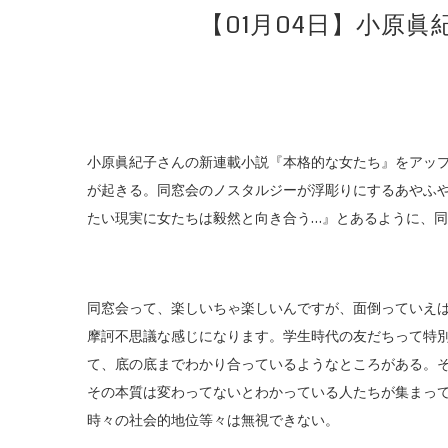
【01月04日】小原
小原眞紀子さんの新連載小説『本格的な女たち』をアッ
が起きる。同窓会のノスタルジーが浮彫りにするあやふ
たい現実に女たちは毅然と向き合う…』とあるように、
同窓会って、楽しいちゃ楽しいんですが、面倒っていえ
摩訶不思議な感じになります。学生時代の友だちって特
て、底の底までわかり合っているようなところがある。
その本質は変わってないとわかっている人たちが集まっ
時々の社会的地位等々は無視できない。