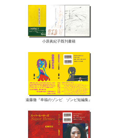
小原眞紀子既刊書籍
遠藤徹『幸福のゾンビ ゾンビ短編集』