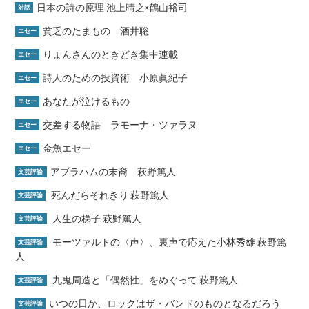
日本の詩の原理 池上晴之×鶴山裕司
対話
貧乏のたまもの 酒井聡
エセー
りょんさんのときどき集中連載
エセー
詩人のための投資術 小原眞紀子
エセー
あなたが泣けるもの
エセー
交差する物語 ラモーナ・ツァラヌ
エセー
金魚エセー
エセー
アブラハムの末裔 萩野篤人
文芸評論
死んだらそれきり 萩野篤人
文芸評論
人生の梯子 萩野篤人
文芸評論
モーツァルトの〈声〉、裏声で応えた小林秀雄 萩野篤
文芸評論
人
九鬼周造と「偶然性」をめぐって 萩野篤人
文芸評論
いつの日か、ロックはザ・バンドのものとなるだろう
文芸評論