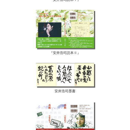
『安井浩司読本Ⅱ』
安井浩司墨書