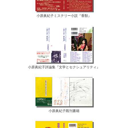
小原眞紀子ミステリー小説『香獣』
小原眞紀子評論集『文学とセクシュアリティ』
小原眞紀子既刊書籍