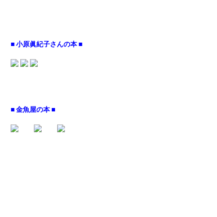
■ 小原眞紀子さんの本 ■
■ 金魚屋の本 ■