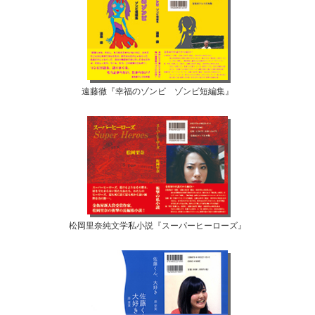
遠藤徹『幸福のゾンビ ゾンビ短編集』
松岡里奈純文学私小説『スーパーヒーローズ』