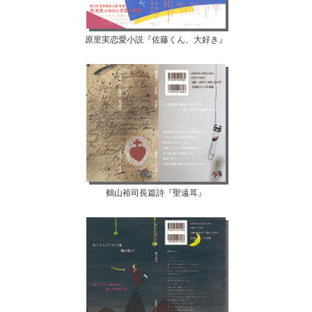
原里実恋愛小説『佐藤くん、大好き』
鶴山裕司長篇詩『聖遠耳』