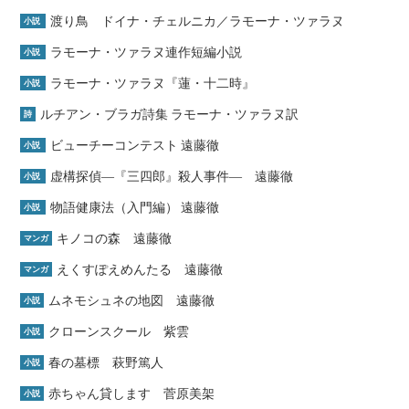
渡り鳥 ドイナ・チェルニカ／ラモーナ・ツァラヌ
小説
ラモーナ・ツァラヌ連作短編小説
小説
ラモーナ・ツァラヌ『蓮・十二時』
小説
ルチアン・ブラガ詩集 ラモーナ・ツァラヌ訳
詩
ビューチーコンテスト 遠藤徹
小説
虚構探偵―『三四郎』殺人事件― 遠藤徹
小説
物語健康法（入門編） 遠藤徹
小説
キノコの森 遠藤徹
マンガ
えくすぽえめんたる 遠藤徹
マンガ
ムネモシュネの地図 遠藤徹
小説
クローンスクール 紫雲
小説
春の墓標 萩野篤人
小説
赤ちゃん貸します 菅原美架
小説