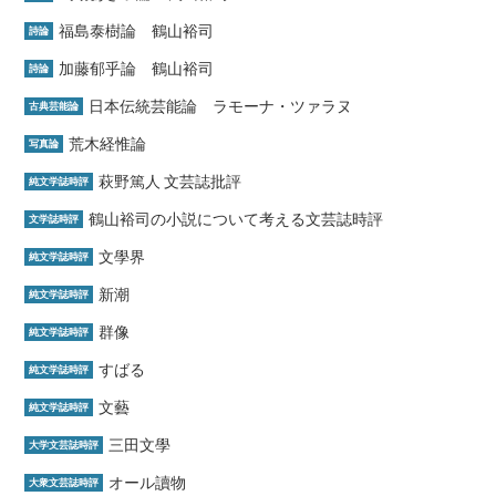
福島泰樹論 鶴山裕司
詩論
加藤郁乎論 鶴山裕司
詩論
日本伝統芸能論 ラモーナ・ツァラヌ
古典芸能論
荒木経惟論
写真論
萩野篤人 文芸誌批評
純文学誌時評
鶴山裕司の小説について考える文芸誌時評
文学誌時評
文學界
純文学誌時評
新潮
純文学誌時評
群像
純文学誌時評
すばる
純文学誌時評
文藝
純文学誌時評
三田文學
大学文芸誌時評
オール讀物
大衆文芸誌時評