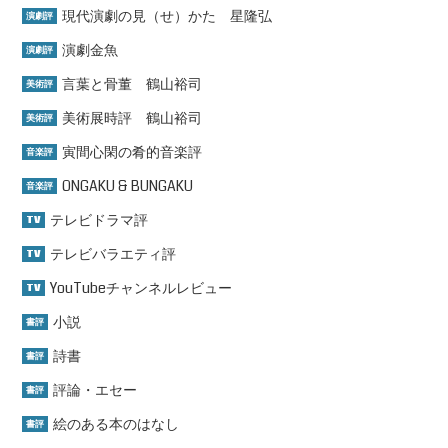
現代演劇の見（せ）かた 星隆弘
演劇評
演劇金魚
演劇評
言葉と骨董 鶴山裕司
美術評
美術展時評 鶴山裕司
美術評
寅間心閑の肴的音楽評
音楽評
ONGAKU & BUNGAKU
音楽評
テレビドラマ評
TV
テレビバラエティ評
TV
YouTubeチャンネルレビュー
TV
小説
書評
詩書
書評
評論・エセー
書評
絵のある本のはなし
書評