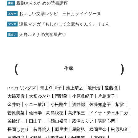
親御さんのための読書講座
書評
おいしい文学レシピ 三日月クイイジーヌ
エセー
連載マンガ『もしかして文豪ちゃん？』りょん
マンガ
天野ルミナの文学星占い
星占い
作家
e.e.カミングズ
青山YURI子
池上晴之
池田浩
遠藤徹
大篠夏彦
大畑ゆかり
岡野隆
小原眞紀子
片島麦子
金井純
ケニー敏江
小松剛生
酒井聡
佐藤知恵子
紫雲
菅原美架
仙田学
高島秋穂
高津敬三
ドイナ・チェルニカ
谷輪洋一
田山了一
鶴山裕司
露津まりい
寅間心閑
長岡しおり
萩野篤人
原里実
星隆弘
松岡里奈
松原和音
三浦俊彦
水野翼
山際恭子
山田隆道
山本俊則