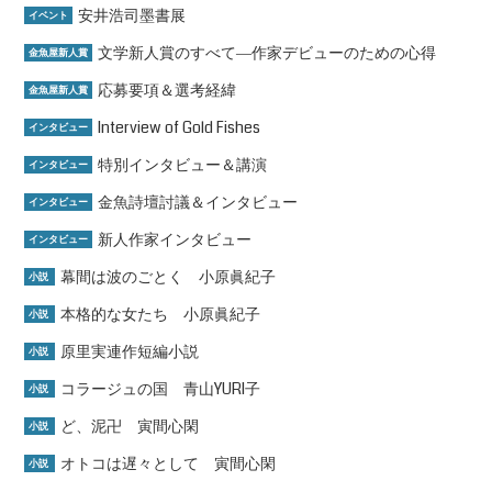
安井浩司墨書展
イベント
文学新人賞のすべて―作家デビューのための心得
金魚屋新人賞
応募要項＆選考経緯
金魚屋新人賞
Interview of Gold Fishes
インタビュー
特別インタビュー＆講演
インタビュー
金魚詩壇討議＆インタビュー
インタビュー
新人作家インタビュー
インタビュー
幕間は波のごとく 小原眞紀子
小説
本格的な女たち 小原眞紀子
小説
原里実連作短編小説
小説
コラージュの国 青山YURI子
小説
ど、泥卍 寅間心閑
小説
オトコは遅々として 寅間心閑
小説