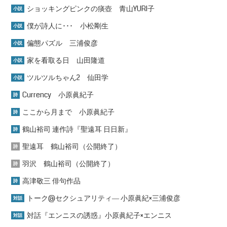
ショッキングピンクの痰壺 青山YURI子
小説
僕が詩人に･･･ 小松剛生
小説
偏態パズル 三浦俊彦
小説
家を看取る日 山田隆道
小説
ツルツルちゃん2 仙田学
小説
Currency 小原眞紀子
詩
ここから月まで 小原眞紀子
詩
鶴山裕司 連作詩『聖遠耳 日日新』
詩
聖遠耳 鶴山裕司（公開終了）
詩
羽沢 鶴山裕司（公開終了）
詩
高津敬三 俳句作品
詩
トーク@セクシュアリティ― 小原眞紀×三浦俊彦
対話
対話『エンニスの誘惑』小原眞紀子×エンニス
対話