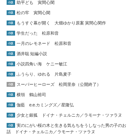
助平ども 寅間心閑
小説
松の牢 寅間心閑
小説
もうすぐ幕が開く 大畑ゆかり原案 寅間心閑作
小説
学生だった 松原和音
小説
一月のレモネード 松原和音
小説
酒井聡 短編小説
小説
小説四角い海 ケニー敏江
小説
ふうらり、ゆれる 片島麦子
小説
スーパーヒーローズ 松岡里奈（公開終了）
小説
横領 鶴山裕司
小説
伽藍 e.e.カミングズ／星隆弘
小説
少女と銀狐 ドイナ・チェルニカ／ラモーナ・ツァラヌ
小説
実のにがい桜の木と生きる気もちをうしなった男の子のお
小説
話 ドイナ・チェルニカ／ラモーナ・ツァラヌ