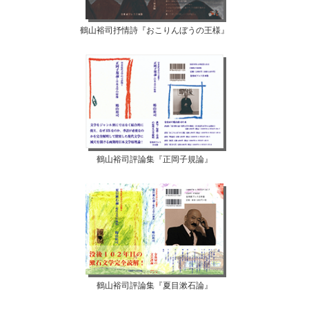
鶴山裕司抒情詩『おこりんぼうの王様』
鶴山裕司評論集『正岡子規論』
鶴山裕司評論集『夏目漱石論』