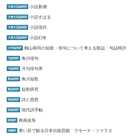
小説新潮
大衆文芸誌時評
小説すばる
大衆文芸誌時評
小説現代
大衆文芸誌時評
小説幻冬
大衆文芸誌時評
鶴山裕司の短歌・俳句について考える歌誌・句誌時評
文学誌時評
角川俳句
句誌時評
月刊俳句界
句誌時評
角川短歌
歌誌時評
短歌研究
歌誌時評
詩と思想
詩誌時評
現代詩手帖
詩誌時評
映画金魚
映画評
青い目で観る日本伝統芸能 ラモーナ・ツァラヌ
演劇評