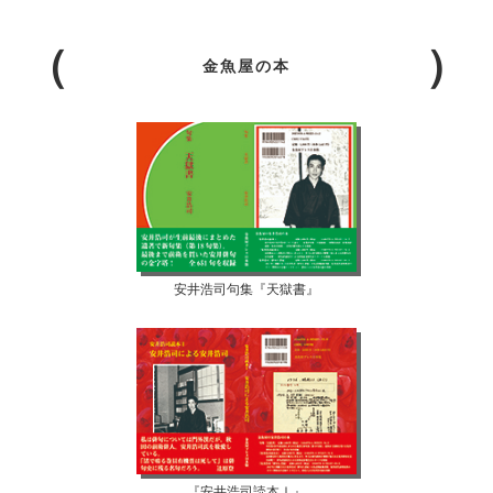
金魚屋の本
安井浩司句集『天獄書』
『安井浩司読本Ⅰ』