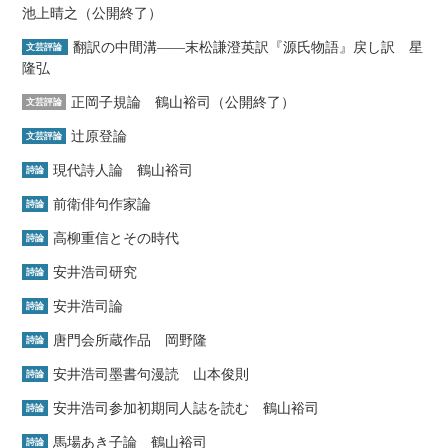
池上晴之（公開終了）
翻訳の中間溝――末松謙澄英訳『源氏物語』戻し訳 星
文芸評論
隆弘
正岡子規論 鶴山裕司（公開終了）
文芸評論
辻原登論
文芸評論
現代詩人論 鶴山裕司
詩論
前衛俳句作家論
詩論
高柳重信とその時代
詩論
安井浩司研究
詩論
安井浩司論
詩論
唐門会所蔵作品 岡野隆
詩論
安井浩司墨書句漫読 山本俊則
詩論
安井浩司参加初期同人誌を読む 鶴山裕司
詩論
馬場あき子論 鶴山裕司
詩論