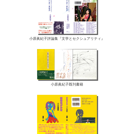
小原眞紀子評論集『文学とセクシュアリティ』
小原眞紀子既刊書籍