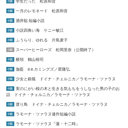
学生だった 松原和音
小説
一月のレモネード 松原和音
小説
酒井聡 短編小説
小説
小説四角い海 ケニー敏江
小説
ふうらり、ゆれる 片島麦子
小説
スーパーヒーローズ 松岡里奈（公開終了）
小説
横領 鶴山裕司
小説
伽藍 e.e.カミングズ／星隆弘
小説
少女と銀狐 ドイナ・チェルニカ／ラモーナ・ツァラヌ
小説
実のにがい桜の木と生きる気もちをうしなった男の子のお
小説
話 ドイナ・チェルニカ／ラモーナ・ツァラヌ
渡り鳥 ドイナ・チェルニカ／ラモーナ・ツァラヌ
小説
ラモーナ・ツァラヌ連作短編小説
小説
ラモーナ・ツァラヌ『蓮・十二時』
小説