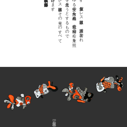
私達の
故郷は
日本語で
す
。
金魚屋プ
レ
ス
日本版は
、
日本語で
書か
れ
る
あ
ら
ゆ
る
文学の
方向を
見極め
、
私達の
精神の
行く
末を
照
ら
す
光り
を
見出そ
う
と
す
る
も
の
で
す
。
金魚屋プ
レ
ス
日本版は
そ
の
光り
の
す
べ
て
を
広義の
文学と
呼び
ま
す