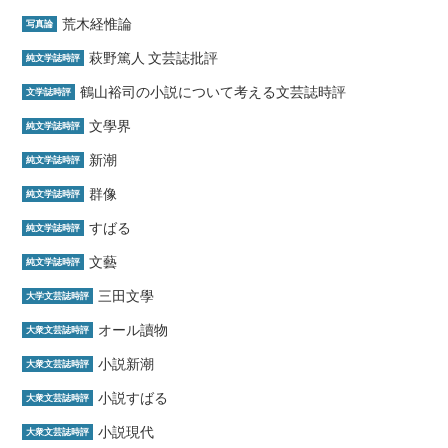
荒木経惟論
写真論
萩野篤人 文芸誌批評
純文学誌時評
鶴山裕司の小説について考える文芸誌時評
文学誌時評
文學界
純文学誌時評
新潮
純文学誌時評
群像
純文学誌時評
すばる
純文学誌時評
文藝
純文学誌時評
三田文學
大学文芸誌時評
オール讀物
大衆文芸誌時評
小説新潮
大衆文芸誌時評
小説すばる
大衆文芸誌時評
小説現代
大衆文芸誌時評