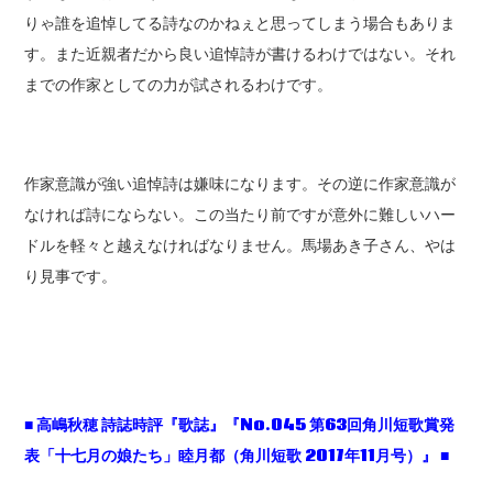
りゃ誰を追悼してる詩なのかねぇと思ってしまう場合もありま
す。また近親者だから良い追悼詩が書けるわけではない。それ
までの作家としての力が試されるわけです。
作家意識が強い追悼詩は嫌味になります。その逆に作家意識が
なければ詩にならない。この当たり前ですが意外に難しいハー
ドルを軽々と越えなければなりません。馬場あき子さん、やは
り見事です。
■
高嶋秋穂
詩誌時評『歌誌』『No.045
第63
回角川短歌賞発
表「十七月の娘たち」睦月都（角川短歌 2017
年11
月号）』 ■