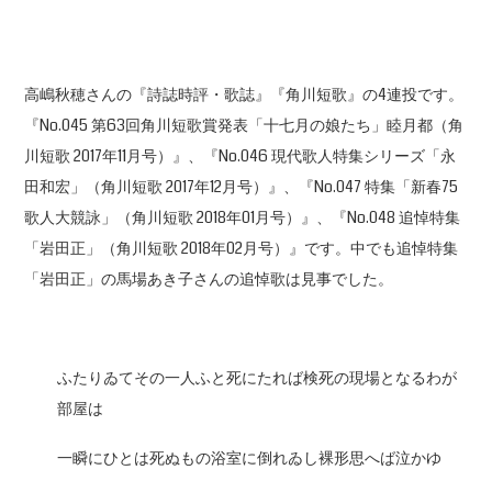
高嶋秋穂さんの『詩誌時評・歌誌』『角川短歌』の4連投です。
『No.045 第63回角川短歌賞発表「十七月の娘たち」睦月都（角
川短歌 2017年11月号）』、『No.046 現代歌人特集シリーズ「永
田和宏」（角川短歌 2017年12月号）』、『No.047 特集「新春75
歌人大競詠」（角川短歌 2018年01月号）』、『No.048 追悼特集
「岩田正」（角川短歌 2018年02月号）』です。中でも追悼特集
「岩田正」の馬場あき子さんの追悼歌は見事でした。
ふたりゐてその一人ふと死にたれば検死の現場となるわが
部屋は
一瞬にひとは死ぬもの浴室に倒れゐし裸形思へば泣かゆ