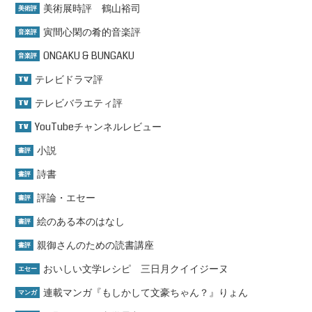
美術展時評 鶴山裕司
美術評
寅間心閑の肴的音楽評
音楽評
ONGAKU & BUNGAKU
音楽評
テレビドラマ評
TV
テレビバラエティ評
TV
YouTubeチャンネルレビュー
TV
小説
書評
詩書
書評
評論・エセー
書評
絵のある本のはなし
書評
親御さんのための読書講座
書評
おいしい文学レシピ 三日月クイイジーヌ
エセー
連載マンガ『もしかして文豪ちゃん？』りょん
マンガ