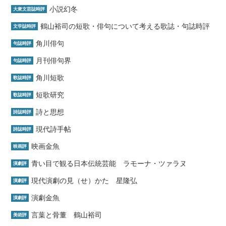
小説幻冬
大衆文芸誌時評
鶴山裕司の短歌・俳句について考える歌誌・句誌時評
文学誌時評
角川俳句
句誌時評
月刊俳句界
句誌時評
角川短歌
歌誌時評
短歌研究
歌誌時評
詩と思想
詩誌時評
現代詩手帖
詩誌時評
映画金魚
映画評
青い目で観る日本伝統芸能 ラモーナ・ツァラヌ
演劇評
現代演劇の見（せ）かた 星隆弘
演劇評
演劇金魚
演劇評
言葉と骨董 鶴山裕司
美術評