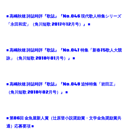
■
高嶋秋穂
詩誌時評『歌誌』『No.046
現代歌人特集シリーズ
「永田和宏」（角川短歌 2017
年12
月号）』 ■
■
高嶋秋穂
詩誌時評『歌誌』『No.047
特集「新春75
歌人大競
詠」（角川短歌 2018
年01
月号）』 ■
■
高嶋秋穂
詩誌時評『歌誌』『No.048
追悼特集「岩田正」
（角川短歌 2018
年02
月号）』 ■
■
第06
回
金魚屋新人賞（辻原登小説奨励賞・文学金魚奨励賞共
通）応募要項
■