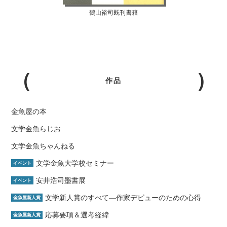
鶴山裕司既刊書籍
作品
金魚屋の本
文学金魚らじお
文学金魚ちゃんねる
文学金魚大学校セミナー
イベント
安井浩司墨書展
イベント
文学新人賞のすべて―作家デビューのための心得
金魚屋新人賞
応募要項＆選考経緯
金魚屋新人賞