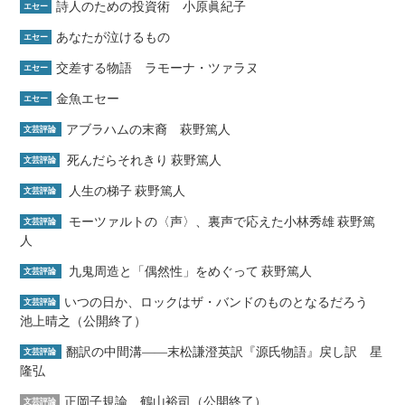
詩人のための投資術 小原眞紀子
エセー
あなたが泣けるもの
エセー
交差する物語 ラモーナ・ツァラヌ
エセー
金魚エセー
エセー
アブラハムの末裔 萩野篤人
文芸評論
死んだらそれきり 萩野篤人
文芸評論
人生の梯子 萩野篤人
文芸評論
モーツァルトの〈声〉、裏声で応えた小林秀雄 萩野篤
文芸評論
人
九鬼周造と「偶然性」をめぐって 萩野篤人
文芸評論
いつの日か、ロックはザ・バンドのものとなるだろう
文芸評論
池上晴之（公開終了）
翻訳の中間溝――末松謙澄英訳『源氏物語』戻し訳 星
文芸評論
隆弘
正岡子規論 鶴山裕司（公開終了）
文芸評論