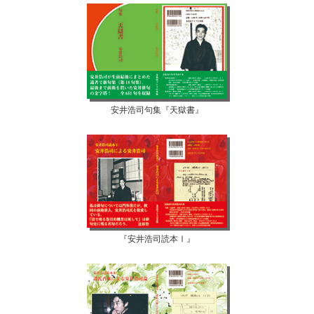
安井浩司句集『天獄書』
『安井浩司読本Ⅰ』