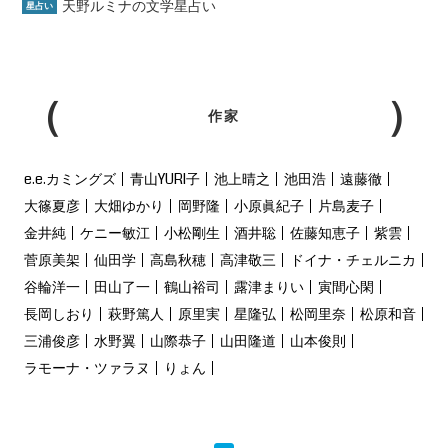
天野ルミナの文学星占い
星占い
作家
e.e.カミングズ
青山YURI子
池上晴之
池田浩
遠藤徹
大篠夏彦
大畑ゆかり
岡野隆
小原眞紀子
片島麦子
金井純
ケニー敏江
小松剛生
酒井聡
佐藤知恵子
紫雲
菅原美架
仙田学
高島秋穂
高津敬三
ドイナ・チェルニカ
谷輪洋一
田山了一
鶴山裕司
露津まりい
寅間心閑
長岡しおり
萩野篤人
原里実
星隆弘
松岡里奈
松原和音
三浦俊彦
水野翼
山際恭子
山田隆道
山本俊則
ラモーナ・ツァラヌ
りょん