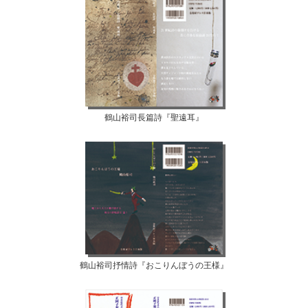
鶴山裕司長篇詩『聖遠耳』
鶴山裕司抒情詩『おこりんぼうの王様』