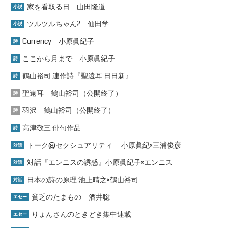
家を看取る日 山田隆道
小説
ツルツルちゃん2 仙田学
小説
Currency 小原眞紀子
詩
ここから月まで 小原眞紀子
詩
鶴山裕司 連作詩『聖遠耳 日日新』
詩
聖遠耳 鶴山裕司（公開終了）
詩
羽沢 鶴山裕司（公開終了）
詩
高津敬三 俳句作品
詩
トーク@セクシュアリティ― 小原眞紀×三浦俊彦
対話
対話『エンニスの誘惑』小原眞紀子×エンニス
対話
日本の詩の原理 池上晴之×鶴山裕司
対話
貧乏のたまもの 酒井聡
エセー
りょんさんのときどき集中連載
エセー