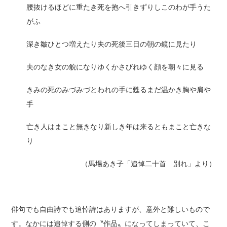
腰抜けるほどに重たき死を抱へ引きずりしこのわが手うた
がふ
深き皺ひとつ増えたり夫の死後三日の朝の鏡に見たり
夫のなき女の貌になりゆくかさびれゆく顔を朝々に見る
きみの死のみづみづとわれの手に甦るまだ温かき胸や肩や
手
亡き人はまこと無きなり新しき年は来るともまこと亡きな
り
（馬場あき子「追悼二十首 別れ」より）
俳句でも自由詩でも追悼詩はありますが、意外と難しいもので
す。なかには追悼する側の〝作品〟になってしまっていて、こ