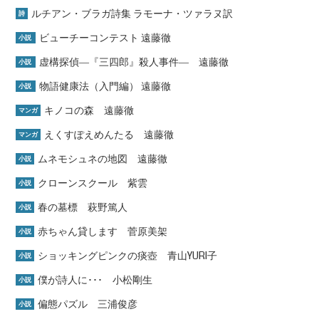
ルチアン・ブラガ詩集 ラモーナ・ツァラヌ訳
詩
ビューチーコンテスト 遠藤徹
小説
虚構探偵―『三四郎』殺人事件― 遠藤徹
小説
物語健康法（入門編） 遠藤徹
小説
キノコの森 遠藤徹
マンガ
えくすぽえめんたる 遠藤徹
マンガ
ムネモシュネの地図 遠藤徹
小説
クローンスクール 紫雲
小説
春の墓標 萩野篤人
小説
赤ちゃん貸します 菅原美架
小説
ショッキングピンクの痰壺 青山YURI子
小説
僕が詩人に･･･ 小松剛生
小説
偏態パズル 三浦俊彦
小説