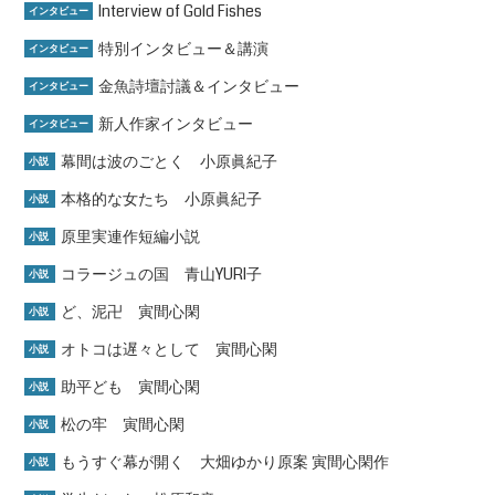
Interview of Gold Fishes
インタビュー
特別インタビュー＆講演
インタビュー
金魚詩壇討議＆インタビュー
インタビュー
新人作家インタビュー
インタビュー
幕間は波のごとく 小原眞紀子
小説
本格的な女たち 小原眞紀子
小説
原里実連作短編小説
小説
コラージュの国 青山YURI子
小説
ど、泥卍 寅間心閑
小説
オトコは遅々として 寅間心閑
小説
助平ども 寅間心閑
小説
松の牢 寅間心閑
小説
もうすぐ幕が開く 大畑ゆかり原案 寅間心閑作
小説