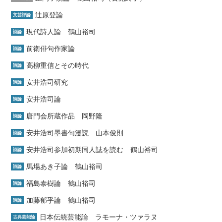
辻原登論
文芸評論
現代詩人論 鶴山裕司
詩論
前衛俳句作家論
詩論
高柳重信とその時代
詩論
安井浩司研究
詩論
安井浩司論
詩論
唐門会所蔵作品 岡野隆
詩論
安井浩司墨書句漫読 山本俊則
詩論
安井浩司参加初期同人誌を読む 鶴山裕司
詩論
馬場あき子論 鶴山裕司
詩論
福島泰樹論 鶴山裕司
詩論
加藤郁乎論 鶴山裕司
詩論
日本伝統芸能論 ラモーナ・ツァラヌ
古典芸能論