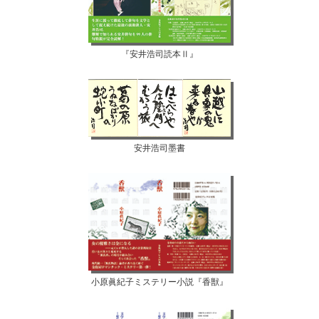
『安井浩司読本Ⅱ』
安井浩司墨書
小原眞紀子ミステリー小説『香獣』