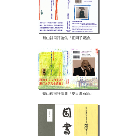
鶴山裕司評論集『正岡子規論』
鶴山裕司評論集『夏目漱石論』