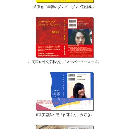
遠藤徹『幸福のゾンビ ゾンビ短編集』
松岡里奈純文学私小説『スーパーヒーローズ』
原里実恋愛小説『佐藤くん、大好き』