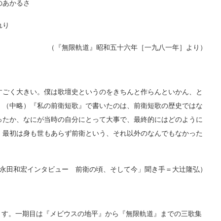
のあかるさ
れり
（『無限軌道』昭和五十六年［一九八一年］より）
ごく大きい。僕は歌壇史というのをきちんと作らんといかん、と
。（中略）『私の前衛短歌』で書いたのは、前衛短歌の歴史ではな
ったか、なにが当時の自分にとって大事で、最終的にはどのように
）最初は身も世もあらず前衛という、それ以外のなんでもなかった
永田和宏インタビュー 前衛の頃、そして今」聞き手＝大辻隆弘）
す。一期目は『メビウスの地平』から『無限軌道』までの三歌集