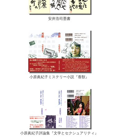
安井浩司墨書
小原眞紀子ミステリー小説『香獣』
小原眞紀子評論集『文学とセクシュアリティ』