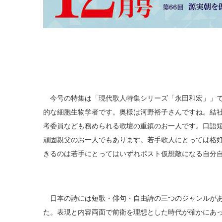
今号の特集は「現代歌人特集シリーズ「永田和宏」」で
的な細胞生物学者です。奥様は河野裕子さんですね。結
考委員なども務められる歌壇の重鎮のお一人です。口語
頑固親父のお一人でもあります。若手歌人にとっては格
きるのは若手にとってはいずれポスト仮想敵になる自分
日本の詩には短歌・俳句・自由詩の三つのジャンルがあ
た。表現と内容両面で前衛を理想とした時代が確かにあ