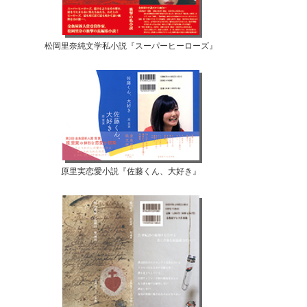
松岡里奈純文学私小説『スーパーヒーローズ』
原里実恋愛小説『佐藤くん、大好き』