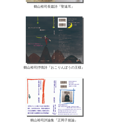
鶴山裕司長篇詩『聖遠耳』
鶴山裕司抒情詩『おこりんぼうの王様』
鶴山裕司評論集『正岡子規論』