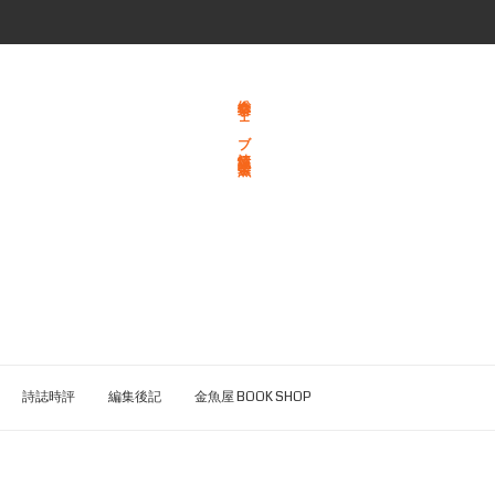
総合文学ウェブ情報誌 文学金魚
詩誌時評
編集後記
金魚屋 BOOK SHOP