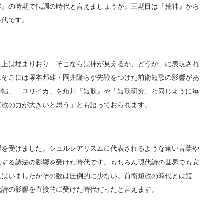
宴』の時期で転調の時代と言えましょうか。三期目は『荒神』から
時代です。
上は埋まりおり そこならば神が見えるか、どうか」に表現され
んそこには塚本邦雄・岡井隆らが先鞭をつけた前衛短歌の影響があ
手帖」「ユリイカ」を角川『短歌』や「短歌研究」と同じように毎
短歌の力が大きいと思う」とも語っておられます。
を受けました。シュルレアリスムに代表されるような遠い言葉や
現する詩法の影響を受けた時代です。もちろん現代詩の世界でも安
人はいましたがその数は圧倒的に少ない。前衛短歌の時代とは短
代詩の影響を直接的に受けた時代だったと言えます。