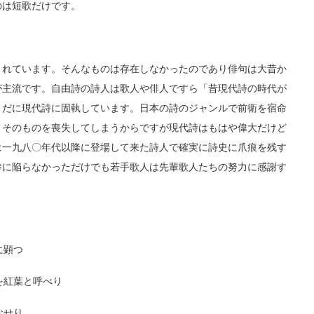
のは短歌だけです。
れています。そんなものは存在しなかったのであり俳句は大昔か
が主流です。自由詩の詩人は歌人や俳人ですら「昔現代詩の時代が
まだに現代詩に固執しています。日本の詩のジャンルで前衛を宿命
ィそのものを喪失してしまうからですが現代詩はもはや偉大だけど
は一九八〇年代以降に登場して来た詩人で確実に詩史に爪痕を残す
惨に陥らなかっただけでも若手歌人は先輩歌人たちの努力に感謝す
に顕つ
を紅葉と呼べり
なせり