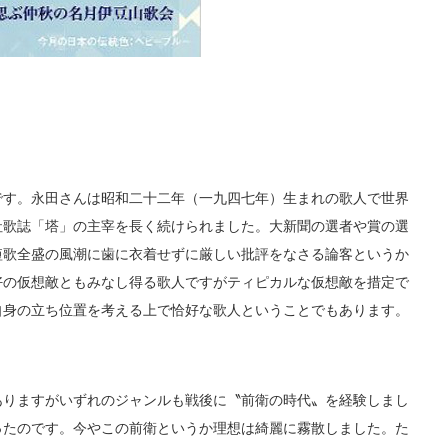
す。永田さんは昭和二十二年（一九四七年）生まれの歌人で世界
社歌誌「塔」の主宰を長く続けられました。大新聞の選者や賞の選
短歌全盛の風潮に歯に衣着せずに厳しい批評をなさる論客というか
好の仮想敵ともみなし得る歌人ですがティピカルな仮想敵を措定で
自身の立ち位置を考える上で恰好な歌人ということでもあります。
りますがいずれのジャンルも戦後に〝前衛の時代〟を経験しまし
ったのです。今やこの前衛というか理想は綺麗に霧散しました。た