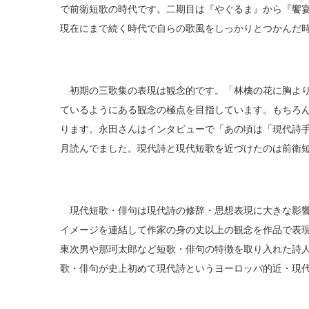
で前衛短歌の時代です。二期目は『やぐるま』から『饗
現在にまで続く時代で自らの歌風をしっかりとつかんだ
初期の三歌集の表現は観念的です。「林檎の花に胸より
ているようにある観念の極点を目指しています。もちろ
ります。永田さんはインタビューで「あの頃は「現代詩
月読んでました。現代詩と現代短歌を近づけたのは前衛
現代短歌・俳句は現代詩の修辞・思想表現に大きな影響
イメージを連結して作家の身の丈以上の観念を作品で表
東次男や那珂太郎など短歌・俳句の特徴を取り入れた詩
歌・俳句が史上初めて現代詩というヨーロッパ的近・現