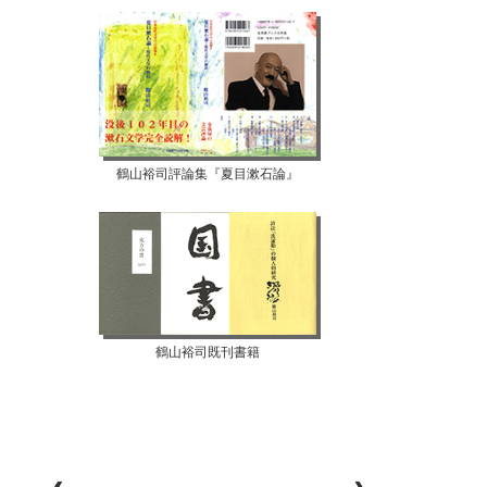
鶴山裕司評論集『夏目漱石論』
鶴山裕司既刊書籍