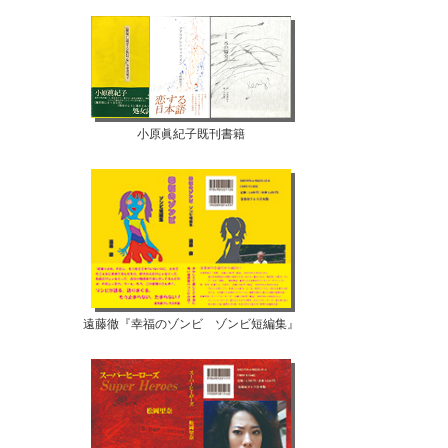
小原眞紀子既刊書籍
遠藤徹『幸福のゾンビ ゾンビ短編集』