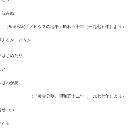
く沈みぬ
（永田和宏『メビウスの地平』昭和五十年［一九七五年］より）
見えるか、どうか
りはじめたり
こと
らばわが夏
（『黄金分割』昭和五十二年［一九七七年］より）
痩せつつ
いたる