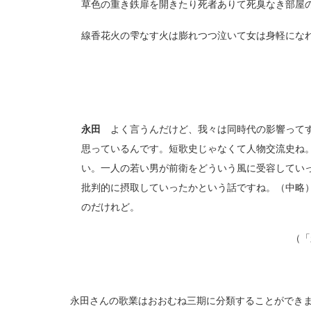
草色の重き鉄扉を開きたり死者ありて死臭なき部屋
線香花火の雫なす火は膨れつつ泣いて女は身軽にな
永田
よく言うんだけど、我々は同時代の影響ってす
思っているんです。短歌史じゃなくて人物交流史ね
い。一人の若い男が前衛をどういう風に受容してい
批判的に摂取していったかという話ですね。（中略
のだけれど。
（「
永田さんの歌業はおおむね三期に分類することができま