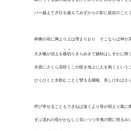
バー越えて夕日を越えてみずからの影に嵌絵のごと
林檎の花に胸より上は埋まりおり そこならば神が
よぎ
大き蛾が頭上を
横切
りきらめきて鱗粉はしずかに降
水底にさくら花咲くこの暗き地上に人を抱くという
ひくひくと水飲むごとく攣るる咽喉、美しければさ
呼び寄せることもできねば遠くより母が唄えり風に
ずぶ濡れの母がかなしく笑いつつ辛夷の闇に明るみ