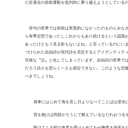
だ近過去の前衛運動を批判的に乗り越えようとしている
俳句の世界では前衛は実質的になかったのものとみなさ
ら有季定型であったしこれからもあり続けるという認識
あったけどもう見る影もないよね」と言っているのにい
づけられた自由詩が現代詩を否定するとアイデンティテ
空疎な〝父〟と化してしまっています。自由詩の世界で
だろう詩人を恐らく一人も措定できない。このような悲
べきでしょうね。
肩車にはじめて海を見し日よりなべてことばは逆光
背を抱けば四肢かろうじて耐えているなだれおつる
駆けてくる髪の速度を受けとめてわが胸青き地平を