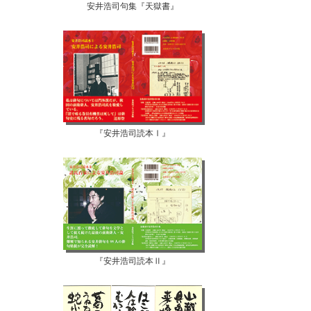
安井浩司句集『天獄書』
『安井浩司読本Ⅰ』
『安井浩司読本Ⅱ』