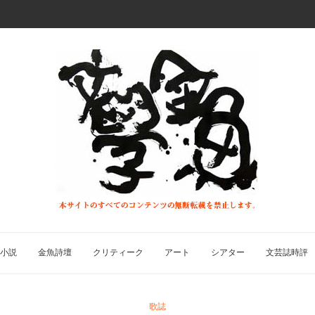
小説
金魚詩壇
クリティーク
アート
シアター
文芸誌時評
歌誌