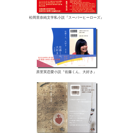
松岡里奈純文学私小説『スーパーヒーローズ』
原里実恋愛小説『佐藤くん、大好き』