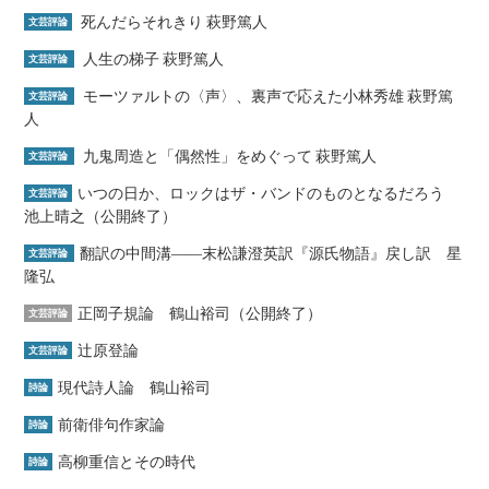
死んだらそれきり 萩野篤人
文芸評論
人生の梯子 萩野篤人
文芸評論
モーツァルトの〈声〉、裏声で応えた小林秀雄 萩野篤
文芸評論
人
九鬼周造と「偶然性」をめぐって 萩野篤人
文芸評論
いつの日か、ロックはザ・バンドのものとなるだろう
文芸評論
池上晴之（公開終了）
翻訳の中間溝――末松謙澄英訳『源氏物語』戻し訳 星
文芸評論
隆弘
正岡子規論 鶴山裕司（公開終了）
文芸評論
辻原登論
文芸評論
現代詩人論 鶴山裕司
詩論
前衛俳句作家論
詩論
高柳重信とその時代
詩論