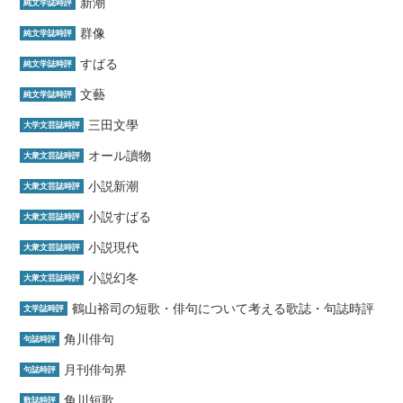
新潮
純文学誌時評
群像
純文学誌時評
すばる
純文学誌時評
文藝
純文学誌時評
三田文學
大学文芸誌時評
オール讀物
大衆文芸誌時評
小説新潮
大衆文芸誌時評
小説すばる
大衆文芸誌時評
小説現代
大衆文芸誌時評
小説幻冬
大衆文芸誌時評
鶴山裕司の短歌・俳句について考える歌誌・句誌時評
文学誌時評
角川俳句
句誌時評
月刊俳句界
句誌時評
角川短歌
歌誌時評