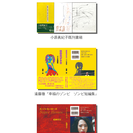
小原眞紀子既刊書籍
遠藤徹『幸福のゾンビ ゾンビ短編集』