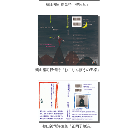
鶴山裕司長篇詩『聖遠耳』
鶴山裕司抒情詩『おこりんぼうの王様』
鶴山裕司評論集『正岡子規論』