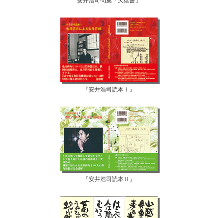
安井浩司句集『天獄書』
『安井浩司読本Ⅰ』
『安井浩司読本Ⅱ』