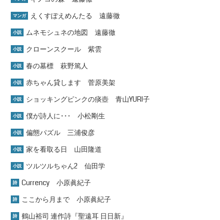
えくすぽえめんたる 遠藤徹
マンガ
ムネモシュネの地図 遠藤徹
小説
クローンスクール 紫雲
小説
春の墓標 萩野篤人
小説
赤ちゃん貸します 菅原美架
小説
ショッキングピンクの痰壺 青山YURI子
小説
僕が詩人に･･･ 小松剛生
小説
偏態パズル 三浦俊彦
小説
家を看取る日 山田隆道
小説
ツルツルちゃん2 仙田学
小説
Currency 小原眞紀子
詩
ここから月まで 小原眞紀子
詩
鶴山裕司 連作詩『聖遠耳 日日新』
詩