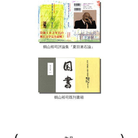
鶴山裕司評論集『夏目漱石論』
鶴山裕司既刊書籍