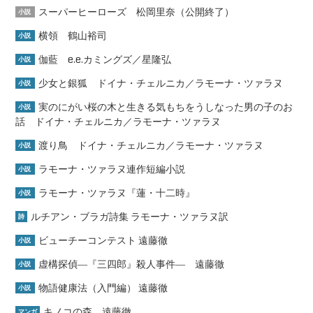
スーパーヒーローズ 松岡里奈（公開終了）
小説
横領 鶴山裕司
小説
伽藍 e.e.カミングズ／星隆弘
小説
少女と銀狐 ドイナ・チェルニカ／ラモーナ・ツァラヌ
小説
実のにがい桜の木と生きる気もちをうしなった男の子のお
小説
話 ドイナ・チェルニカ／ラモーナ・ツァラヌ
渡り鳥 ドイナ・チェルニカ／ラモーナ・ツァラヌ
小説
ラモーナ・ツァラヌ連作短編小説
小説
ラモーナ・ツァラヌ『蓮・十二時』
小説
ルチアン・ブラガ詩集 ラモーナ・ツァラヌ訳
詩
ビューチーコンテスト 遠藤徹
小説
虚構探偵―『三四郎』殺人事件― 遠藤徹
小説
物語健康法（入門編） 遠藤徹
小説
キノコの森 遠藤徹
マンガ