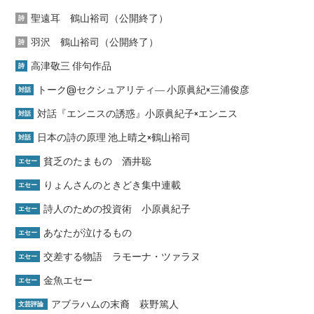
聖遠耳 鶴山裕司（公開終了）
詩
羽沢 鶴山裕司（公開終了）
詩
高津敬三 俳句作品
詩
トーク@セクシュアリティ― 小原眞紀×三浦俊彦
対話
対話『エンニスの誘惑』小原眞紀子×エンニス
対話
日本の詩の原理 池上晴之×鶴山裕司
対話
貧乏のたまもの 酒井聡
エセー
りょんさんのときどき集中連載
エセー
詩人のための投資術 小原眞紀子
エセー
あなたが泣けるもの
エセー
交差する物語 ラモーナ・ツァラヌ
エセー
金魚エセー
エセー
アブラハムの末裔 萩野篤人
文芸評論