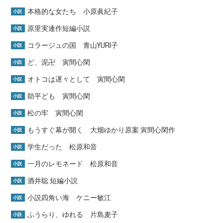
本格的な女たち 小原眞紀子
小説
原里実連作短編小説
小説
コラージュの国 青山YURI子
小説
ど、泥卍 寅間心閑
小説
オトコは遅々として 寅間心閑
小説
助平ども 寅間心閑
小説
松の牢 寅間心閑
小説
もうすぐ幕が開く 大畑ゆかり原案 寅間心閑作
小説
学生だった 松原和音
小説
一月のレモネード 松原和音
小説
酒井聡 短編小説
小説
小説四角い海 ケニー敏江
小説
ふうらり、ゆれる 片島麦子
小説