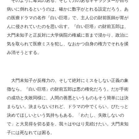
そのように毒気のある、そして力のあるキャラクターが自ら
病いに倒れるというのは、確かに数字がとれる設定だろう。あ
の医療ドラマの名作『白い巨塔』で、主人公の財前医師が胃が
んに侵されていたのを思い出す。『白い巨塔』の財前五郎は、
大門未知子と正反対に大学病院の権威に首まで浸かり、政治に
気を取られて医療ミスを犯し、なおかつ自身の権力でそれを揉
み消そうとする。
大門未知子が反権力の、そして絶対にミスをしない正義の象
徴なら、『白い巨塔』の財前五郎は悪の権化だろう。だが手術
の成功と失敗同様に、人間の善悪というものもそう簡単には決
まらない。決まらないけれど、ドラマの中でくらい、ぴたっと
決めてほしいという気持ちもある。「わたし、失敗しないの
で」と大見得を切る姿を、我々はやはり見続けたい。大門未知
子には死なれては困る。