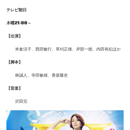
テレビ朝日
木曜21:00～
【出演】
米倉涼子、西田敏行、草刈正雄、岸部一徳、内田有紀ほか
【脚本】
林誠人、寺田敏雄、香坂隆史
【音楽】
沢田完