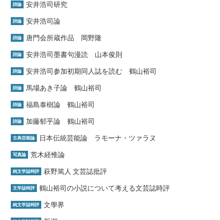
安井浩司研究
詩論
安井浩司論
詩論
唐門会所蔵作品 岡野隆
詩論
安井浩司墨書句漫読 山本俊則
詩論
安井浩司参加初期同人誌を読む 鶴山裕司
詩論
馬場あき子論 鶴山裕司
詩論
福島泰樹論 鶴山裕司
詩論
加藤郁乎論 鶴山裕司
詩論
日本伝統芸能論 ラモーナ・ツァラヌ
古典芸能論
荒木経惟論
写真論
萩野篤人 文芸誌批評
純文学誌時評
鶴山裕司の小説について考える文芸誌時評
文学誌時評
文學界
純文学誌時評