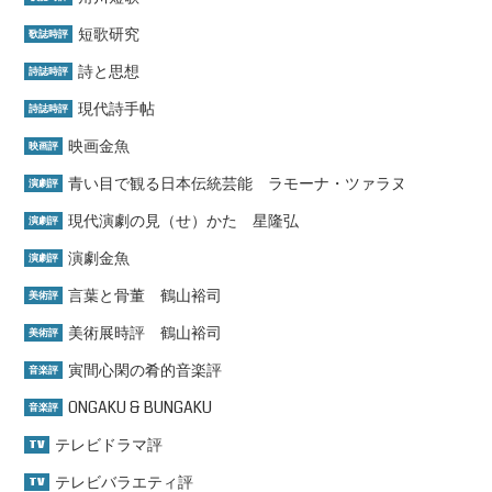
短歌研究
歌誌時評
詩と思想
詩誌時評
現代詩手帖
詩誌時評
映画金魚
映画評
青い目で観る日本伝統芸能 ラモーナ・ツァラヌ
演劇評
現代演劇の見（せ）かた 星隆弘
演劇評
演劇金魚
演劇評
言葉と骨董 鶴山裕司
美術評
美術展時評 鶴山裕司
美術評
寅間心閑の肴的音楽評
音楽評
ONGAKU & BUNGAKU
音楽評
テレビドラマ評
TV
テレビバラエティ評
TV