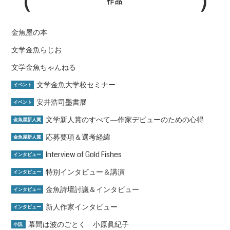
作品
金魚屋の本
文学金魚らじお
文学金魚ちゃんねる
文学金魚大学校セミナー
イベント
安井浩司墨書展
イベント
文学新人賞のすべて―作家デビューのための心得
金魚屋新人賞
応募要項＆選考経緯
金魚屋新人賞
Interview of Gold Fishes
インタビュー
特別インタビュー＆講演
インタビュー
金魚詩壇討議＆インタビュー
インタビュー
新人作家インタビュー
インタビュー
幕間は波のごとく 小原眞紀子
小説