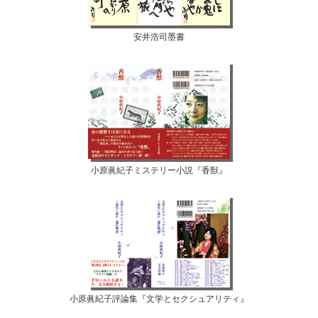
安井浩司墨書
小原眞紀子ミステリー小説『香獣』
小原眞紀子評論集『文学とセクシュアリティ』