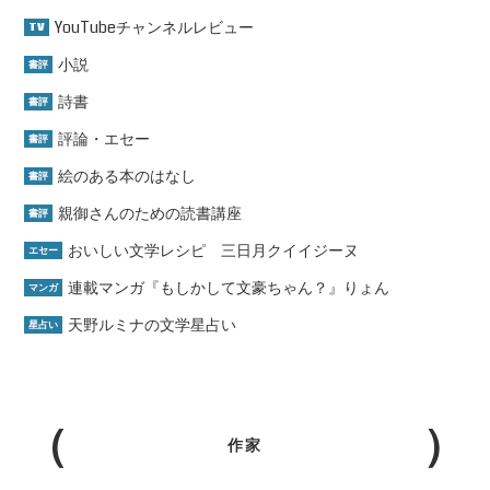
YouTubeチャンネルレビュー
TV
小説
書評
詩書
書評
評論・エセー
書評
絵のある本のはなし
書評
親御さんのための読書講座
書評
おいしい文学レシピ 三日月クイイジーヌ
エセー
連載マンガ『もしかして文豪ちゃん？』りょん
マンガ
天野ルミナの文学星占い
星占い
作家