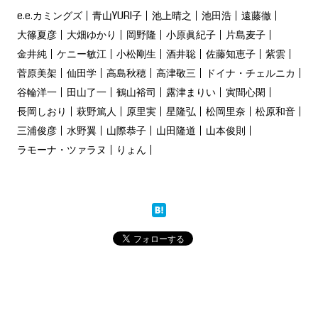
e.e.カミングズ
青山YURI子
池上晴之
池田浩
遠藤徹
大篠夏彦
大畑ゆかり
岡野隆
小原眞紀子
片島麦子
金井純
ケニー敏江
小松剛生
酒井聡
佐藤知恵子
紫雲
菅原美架
仙田学
高島秋穂
高津敬三
ドイナ・チェルニカ
谷輪洋一
田山了一
鶴山裕司
露津まりい
寅間心閑
長岡しおり
萩野篤人
原里実
星隆弘
松岡里奈
松原和音
三浦俊彦
水野翼
山際恭子
山田隆道
山本俊則
ラモーナ・ツァラヌ
りょん