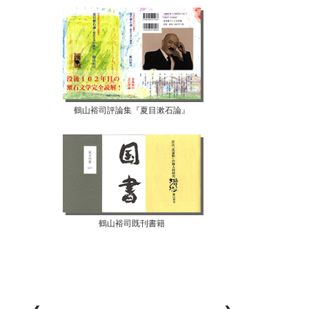
鶴山裕司評論集『夏目漱石論』
鶴山裕司既刊書籍