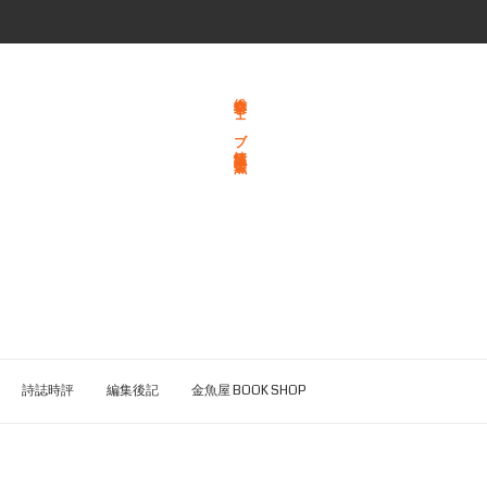
総合文学ウェブ情報誌 文学金魚
詩誌時評
編集後記
金魚屋 BOOK SHOP