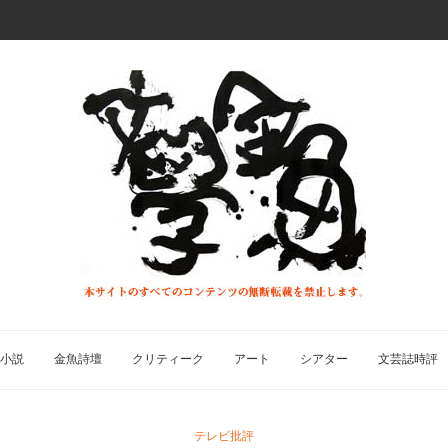
小説
金魚詩壇
クリティーク
アート
シアター
文芸誌時評
テレビ批評