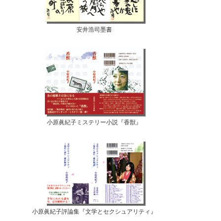
安井浩司墨書
小原眞紀子ミステリー小説『香獣』
小原眞紀子評論集『文学とセクシュアリティ』