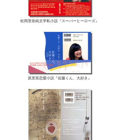
松岡里奈純文学私小説『スーパーヒーローズ』
原里実恋愛小説『佐藤くん、大好き』