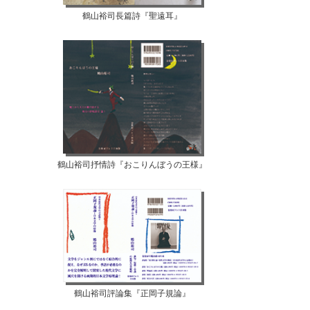
鶴山裕司長篇詩『聖遠耳』
鶴山裕司抒情詩『おこりんぼうの王様』
鶴山裕司評論集『正岡子規論』