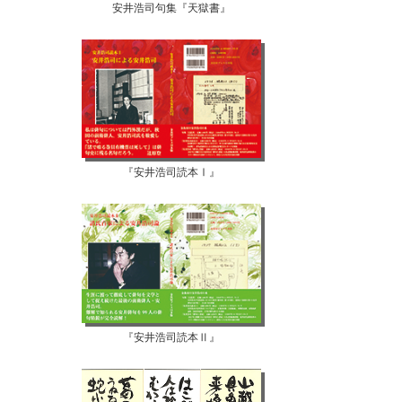
安井浩司句集『天獄書』
『安井浩司読本Ⅰ』
『安井浩司読本Ⅱ』