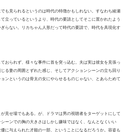
でも見られるというのは時代の特徴かもしれない。すなわち綾瀬
して立っているというより、時代の要請としてそこに置かれたよう
かぎらない。リカちゃん人形だって時代の要請で、時代を具現化す
ておられず、様々な事件に首を突っ込む。夫は実は彼女を見張っ
演じる妻の周囲とずれた感じ、そしてアクションシーンの立ち回り
ションというのは骨太の女にやらせるものじゃない、とあらためて
が見せ場でもある。が、ドラマは男の視聴者をターゲットにして
ンシーンでの胸の大きさはしかし嫌味ではなく、なんとなくいい
女優に与えられた才能の一部、ということになるだろうか。容姿も