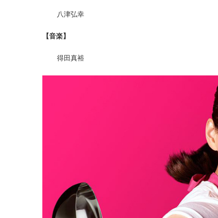
八津弘幸
【音楽】
得田真裕