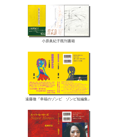
小原眞紀子既刊書籍
遠藤徹『幸福のゾンビ ゾンビ短編集』