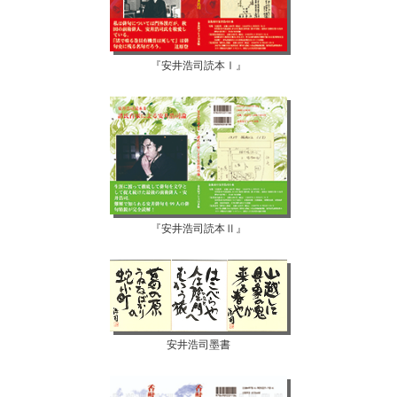
『安井浩司読本Ⅰ』
『安井浩司読本Ⅱ』
安井浩司墨書