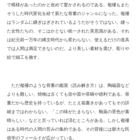
で模様があったのかと改めて驚かされるのである。襤褸もまた
そうした時代変化を経て新たな骨董のジャンルになった。襤褸
はランダムに継ぎはぎされているようだがそうではない。縫っ
た女性たちの、そこはかとない統一された美意識がある。それ
は紀元前一万年の縄文時代から変わらない。使えるだけの道具
では人間は満足できないのだ。より美しい素材を選び、彫りや
絵で細工を施す。
ただ襤褸のような骨董の鑑賞（読み解き方）は、陶磁器など
よりも難しい。焼物は古くても壺や皿や茶碗や徳利である。骨
董だから歴史を持っているが、たとえ箱書きがあってもその詳
細まではわからない。「この味がたまらない、釉薬の景色が素
晴らしい」などと言っていれば済むところがある。しかし襤褸
はある時代の人間の営みの集約である。その背後には膨大な民
俗学のフィールドが広がっている。