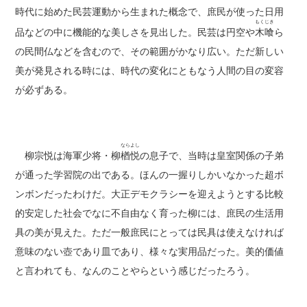
時代に始めた民芸運動から生まれた概念で、庶民が使った日用
もくじき
品などの中に機能的な美しさを見出した。民芸は円空や
木喰
ら
の民間仏などを含むので、その範囲がかなり広い。ただ新しい
美が発見される時には、時代の変化にともなう人間の目の変容
が必ずある。
ならよし
柳宗悦は海軍少将・柳
楢悦
の息子で、当時は皇室関係の子弟
が通った学習院の出である。ほんの一握りしかいなかった超ボ
ンボンだったわけだ。大正デモクラシーを迎えようとする比較
的安定した社会でなに不自由なく育った柳には、庶民の生活用
具の美が見えた。ただ一般庶民にとっては民具は使えなければ
意味のない壺であり皿であり、様々な実用品だった。美的価値
と言われても、なんのことやらという感じだったろう。