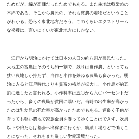
ためだが、綿が高価だったためでもある。また生地は藍染めの
木綿である。そこから農民の、それも貧農の着物だということ
がわかる。恐らく東北地方だろう。このくらいエクストリーム
な襤褸は、言いにくいが東北地方にしかない。
江戸から明治にかけては日本の人口の約八割が農民だった。
大地主の富農はそのうち約一割で、残りは自作農、といっても
狭い農地しか持たず、自作と小作を兼ねる農民も多かった。明
治に入ると江戸時代よりも貧富の格差が拡大し、小作農が約五
割に達したと言われる。小作料率は五〇から六〇パーセントだ
ったから、多くの農民が貧困に喘いだ。当時の出生率が高かっ
たのは乳幼児の死亡率が高かったためでもある。運良く子供が
育っても狭い農地で家族全員を養ってゆくことはできず、次男
以下や娘たちは都会へ出稼ぎに行くか、紡績工場などで働くこ
とになった。それもまた厳しい労働環境だった。