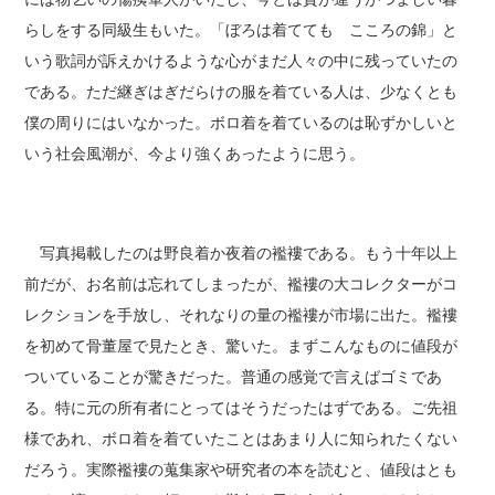
らしをする同級生もいた。「ぼろは着てても こころの錦」と
いう歌詞が訴えかけるような心がまだ人々の中に残っていたの
である。ただ継ぎはぎだらけの服を着ている人は、少なくとも
僕の周りにはいなかった。ボロ着を着ているのは恥ずかしいと
いう社会風潮が、今より強くあったように思う。
写真掲載したのは野良着か夜着の襤褸である。もう十年以上
前だが、お名前は忘れてしまったが、襤褸の大コレクターがコ
レクションを手放し、それなりの量の襤褸が市場に出た。襤褸
を初めて骨董屋で見たとき、驚いた。まずこんなものに値段が
ついていることが驚きだった。普通の感覚で言えばゴミであ
る。特に元の所有者にとってはそうだったはずである。ご先祖
様であれ、ボロ着を着ていたことはあまり人に知られたくない
だろう。実際襤褸の蒐集家や研究者の本を読むと、値段はとも