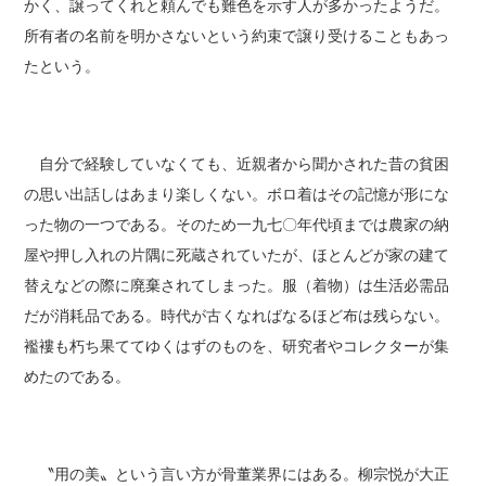
かく、譲ってくれと頼んでも難色を示す人が多かったようだ。
所有者の名前を明かさないという約束で譲り受けることもあっ
たという。
自分で経験していなくても、近親者から聞かされた昔の貧困
の思い出話しはあまり楽しくない。ボロ着はその記憶が形にな
った物の一つである。そのため一九七〇年代頃までは農家の納
屋や押し入れの片隅に死蔵されていたが、ほとんどが家の建て
替えなどの際に廃棄されてしまった。服（着物）は生活必需品
だが消耗品である。時代が古くなればなるほど布は残らない。
襤褸も朽ち果ててゆくはずのものを、研究者やコレクターが集
めたのである。
〝用の美〟という言い方が骨董業界にはある。柳宗悦が大正