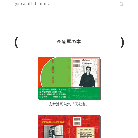
金魚屋の本
安井浩司句集『天獄書』