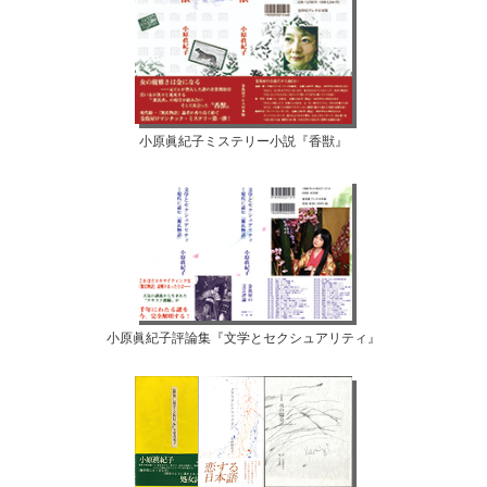
小原眞紀子ミステリー小説『香獣』
小原眞紀子評論集『文学とセクシュアリティ』