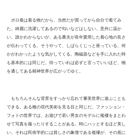
ボロ着は着る物だから、当然だが買ってから自分で着てみ
た。綺麗に洗濯してあるので匂いなどはしない。意外に温か
い。誰かわからないが、ある農夫が長年愛用した着心地の良さ
が伝わってくる。そうやって、しばらくじっと座っている。何
かがわかったような気がしてくる。陶磁器などを手に入れた時
も基本的には同じだ。待っていれば必ずと言っていいほど、物
を通してある精神世界が広がってゆく。
もちろんそんな背景をすっかり忘れて審美世界に遊ぶことも
できる。ある種の現代美術を見る目と同じだ。ファッション・
フォトの世界では、お遊びで若い男女のモデルに襤褸をまとわ
せて写真を撮ったりすることがある。時にハッとするほど美し
い。それは民俗学的には貧しさの象徴である襤褸が、その底に