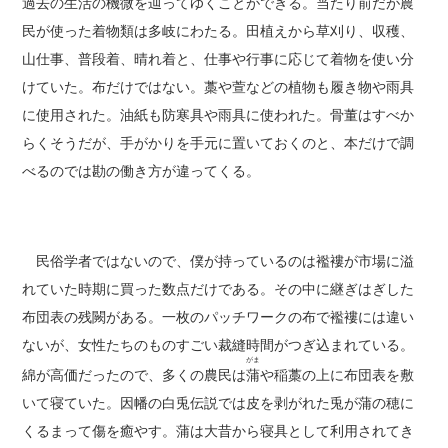
過去の生活の機微を辿ってゆくことができる。当たり前だが農
民が使った着物類は多岐にわたる。田植えから草刈り、収穫、
山仕事、普段着、晴れ着と、仕事や行事に応じて着物を使い分
けていた。布だけではない。藁や萱などの植物も履き物や雨具
に使用された。油紙も防寒具や雨具に使われた。骨董はすべか
らくそうだが、手がかりを手元に置いておくのと、本だけで調
べるのでは勘の働き方が違ってくる。
民俗学者ではないので、僕が持っているのは襤褸が市場に溢
れていた時期に買った数点だけである。その中に継ぎはぎした
布団表の残闕がある。一枚のパッチワークの布で襤褸には違い
ないが、女性たちのものすごい裁縫時間がつぎ込まれている。
がま
綿が高価だったので、多くの農民は
蒲
や稲藁の上に布団表を敷
いて寝ていた。因幡の白兎伝説では皮を剥がれた兎が蒲の穂に
くるまって傷を癒やす。蒲は大昔から寝具として利用されてき