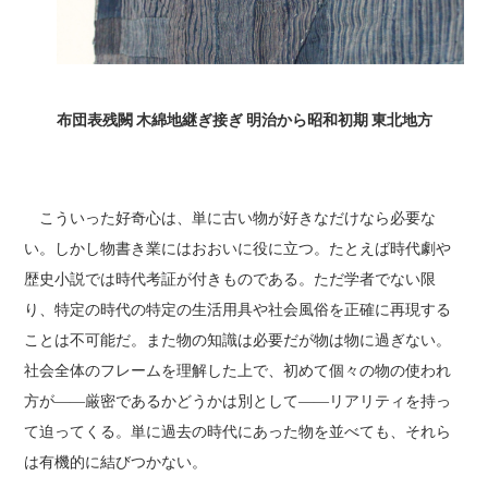
布団表残闕
木綿地継ぎ接ぎ
明治から昭和初期 東北地方
こういった好奇心は、単に古い物が好きなだけなら必要な
い。しかし物書き業にはおおいに役に立つ。たとえば時代劇や
歴史小説では時代考証が付きものである。ただ学者でない限
り、特定の時代の特定の生活用具や社会風俗を正確に再現する
ことは不可能だ。また物の知識は必要だが物は物に過ぎない。
社会全体のフレームを理解した上で、初めて個々の物の使われ
方が――厳密であるかどうかは別として――リアリティを持っ
て迫ってくる。単に過去の時代にあった物を並べても、それら
は有機的に結びつかない。