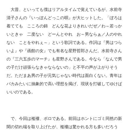
大昔、といっても僕はリアルタイムで覚えているが、水前寺
清子さんの『いっぽんどっこの唄』が大ヒットした。「ぼろは
着てても こころの錦 どんな花よりきれいだぜ／わ～若っか
いときゃ 二度ない どーんとやれ お～男ならぁ／人のやれ
ない ことをやれぇ～」という歌詞である。作詞は『男はつら
いよ』や『函館の女』でも有名な星野哲郎さんだ。水前寺さん
の『三六五歩のマーチ』も星野さんである。今なら「なんで男
の子だけ頑張らなきゃならないの」と不平の声が上がりそう
だ。ただまあ男の子が元気じゃない時代は面白くない。青年は
バカみたいに抽象的で高い理想を掲げ、現状を打破してゆけば
いいのである。
で、今回は襤褸、ボロである。前回はホントにゴミ同然の新
聞の切れ端を取り上げたが、襤褸は驚かれる方も多いだろう