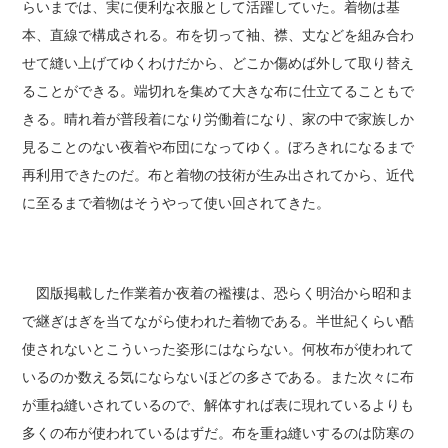
らいまでは、実に便利な衣服として活躍していた。着物は基
本、直線で構成される。布を切って袖、襟、丈などを組み合わ
せて縫い上げてゆくわけだから、どこか傷めば外して取り替え
ることができる。端切れを集めて大きな布に仕立てることもで
きる。晴れ着が普段着になり労働着になり、家の中で家族しか
見ることのない夜着や布団になってゆく。ぼろきれになるまで
再利用できたのだ。布と着物の技術が生み出されてから、近代
に至るまで着物はそうやって使い回されてきた。
図版掲載した作業着か夜着の襤褸は、恐らく明治から昭和ま
で継ぎはぎを当てながら使われた着物である。半世紀くらい酷
使されないとこういった姿形にはならない。何枚布が使われて
いるのか数える気にならないほどの多さである。また次々に布
が重ね縫いされているので、解体すれば表に現れているよりも
多くの布が使われているはずだ。布を重ね縫いするのは防寒の