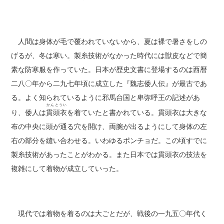
人間は身体が毛で覆われていないから、夏は裸で暑さをしの
げるが、冬は寒い。製糸技術がなかった時代には獣皮などで簡
素な防寒服を作っていた。日本が歴史文書に登場するのは西暦
二八〇年から二九七年頃に成立した『魏志倭人伝』が最古であ
る。よく知られているように邪馬台国と卑弥呼王の記述があ
かんとうい
り、倭人は
貫頭衣
を着ていたと書かれている。貫頭衣は大きな
布の中央に頭が通る穴を開け、両腕が出るようにして身体の左
右の部分を縫い合わせる。いわゆるポンチョだ。この頃すでに
製糸技術があったことがわかる。また日本では貫頭衣の技法を
複雑にして着物が成立していった。
現代では着物を着るのは大ごとだが、戦後の一九五〇年代く