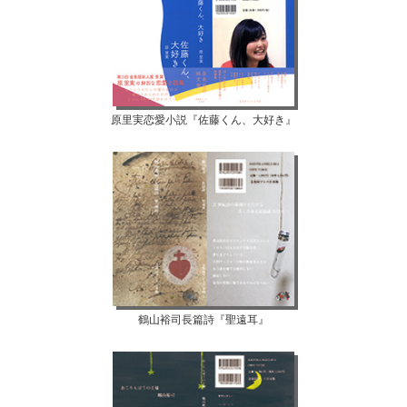
原里実恋愛小説『佐藤くん、大好き』
鶴山裕司長篇詩『聖遠耳』