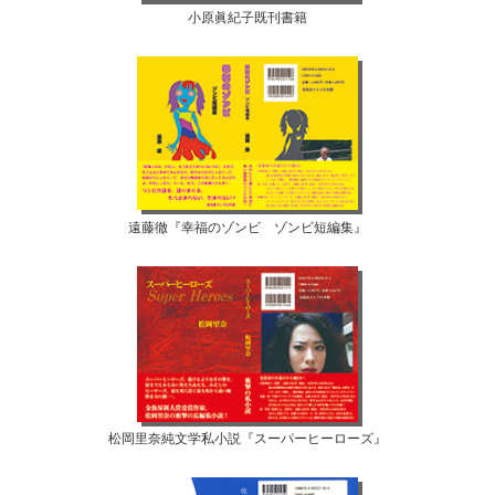
小原眞紀子既刊書籍
遠藤徹『幸福のゾンビ ゾンビ短編集』
松岡里奈純文学私小説『スーパーヒーローズ』