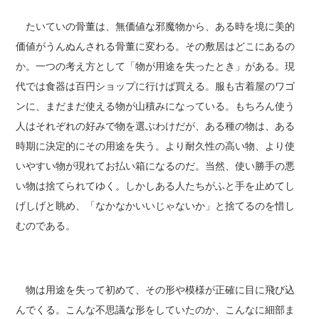
たいていの骨董は、無価値な邪魔物から、ある時を境に美的
価値がうんぬんされる骨董に変わる。その敷居はどこにあるの
か。一つの考え方として「物が用途を失ったとき」がある。現
代では食器は百円ショップに行けば買える。服も古着屋のワゴ
ンに、まだまだ使える物が山積みになっている。もちろん使う
人はそれぞれの好みで物を選ぶわけだが、ある種の物は、ある
時期に決定的にその用途を失う。より耐久性の高い物、より使
いやすい物が現れてお払い箱になるのだ。当然、使い勝手の悪
い物は捨てられてゆく。しかしある人たちがふと手を止めてし
げしげと眺め、「なかなかいいじゃないか」と捨てるのを惜し
むのである。
物は用途を失って初めて、その形や模様が正確に目に飛び込
んでくる。こんな不思議な形をしていたのか、こんなに細部ま