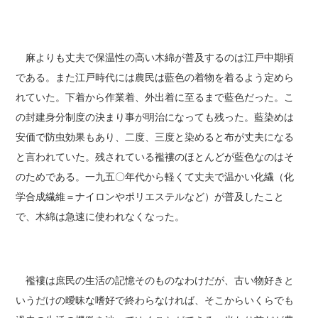
麻よりも丈夫で保温性の高い木綿が普及するのは江戸中期頃
である。また江戸時代には農民は藍色の着物を着るよう定めら
れていた。下着から作業着、外出着に至るまで藍色だった。こ
の封建身分制度の決まり事が明治になっても残った。藍染めは
安価で防虫効果もあり、二度、三度と染めると布が丈夫になる
と言われていた。残されている襤褸のほとんどが藍色なのはそ
のためである。一九五〇年代から軽くて丈夫で温かい化繊（化
学合成繊維＝ナイロンやポリエステルなど）が普及したこと
で、木綿は急速に使われなくなった。
襤褸は庶民の生活の記憶そのものなわけだが、古い物好きと
いうだけの曖昧な嗜好で終わらなければ、そこからいくらでも