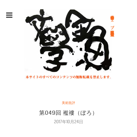
総合文学ウェブ情報誌 文学金魚
美術批評
第049回 襤褸（ぼろ）
2017年10月24日