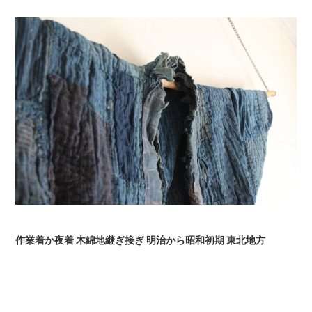
作業着か夜着
木綿地継ぎ接ぎ
明治から昭和初期 東北地方