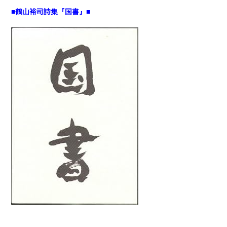
■鶴山裕司詩集『国書』■