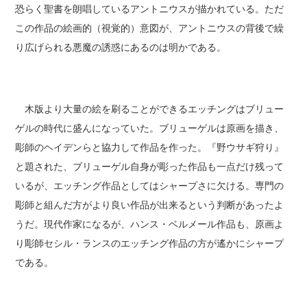
恐らく聖書を朗唱しているアントニウスが描かれている。ただ
この作品の絵画的（視覚的）意図が、アントニウスの背後で繰
り広げられる悪魔の誘惑にあるのは明かである。
木版より大量の絵を刷ることができるエッチングはブリュー
ゲルの時代に盛んになっていた。ブリューゲルは原画を描き、
彫師のヘイデンらと協力して作品を作った。『野ウサギ狩り』
と題された、ブリューゲル自身が彫った作品も一点だけ残って
いるが、エッチング作品としてはシャープさに欠ける。専門の
彫師と組んだ方がより良い作品が出来るという判断があったよ
うだ。現代作家になるが、ハンス・ベルメール作品も、原画よ
り彫師セシル・ランスのエッチング作品の方が遙かにシャープ
である。