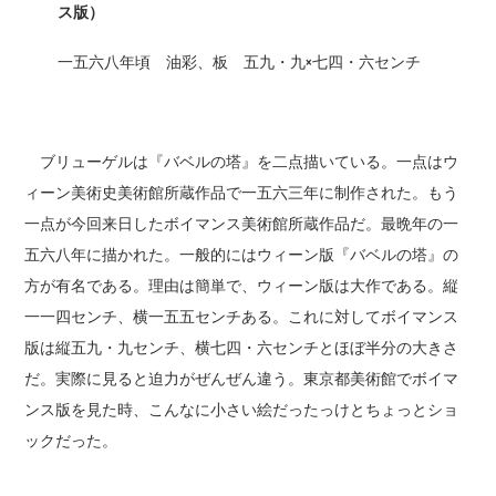
ス版）
一五六八年頃 油彩、板 五九・九×七四・六センチ
ブリューゲルは『バベルの塔』を二点描いている。一点はウ
ィーン美術史美術館所蔵作品で一五六三年に制作された。もう
一点が今回来日したボイマンス美術館所蔵作品だ。最晩年の一
五六八年に描かれた。一般的にはウィーン版『バベルの塔』の
方が有名である。理由は簡単で、ウィーン版は大作である。縦
一一四センチ、横一五五センチある。これに対してボイマンス
版は縦五九・九センチ、横七四・六センチとほぼ半分の大きさ
だ。実際に見ると迫力がぜんぜん違う。東京都美術館でボイマ
ンス版を見た時、こんなに小さい絵だったっけとちょっとショ
ックだった。