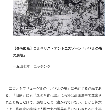
【参考図版】コルネリス・アントニスゾーン『バベルの塔
の崩壊』
一五四七年 エッチング
二点ともブリューゲルの『バベルの塔』に先行する作品であ
る。『旧約』にも『ユダヤ古代誌』にも塔は建設途中で放棄さ
れたとあるだけで、崩壊したとは書かれていない。しかし神意
による塔建設の挫折は人間の力の限界を思い知らされる出来事