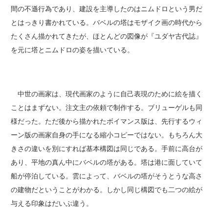
間の不遜行為であり、建設を主導したのはニムドロという男だ
とはっきり書かれている。バベルの塔はモザイク画の時代から
たくさん描かれてきたが、ほとんどの図像が『ユダヤ古代誌』
を元に塔とニムドロの姿を描いている。
中世の画家は、現代画家のように自己表現のために絵を描く
ことはまずない。注文主の依頼で制作する。ブリューゲルも同
様だった。ただ後から描かれたボイマンス版は、先行するウィ
ーン版の画家自身の手になる縮小コピーではない。もちろん大
きさの違いを別にすれば基本構図は同じである。手前に高台が
あり、平地の真ん中にバベルの塔がある。塔は港に面していて
船が停泊している。雲によって、バベルの塔がそうとうな高さ
の建物だということがわかる。しかし同じ構図でも二つの絵が
与える印象はだいぶ違う。