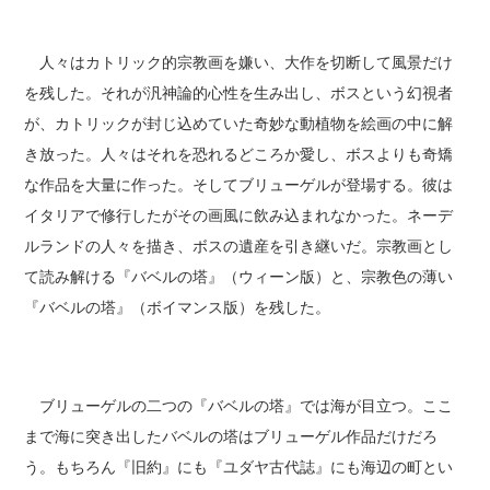
人々はカトリック的宗教画を嫌い、大作を切断して風景だけ
を残した。それが汎神論的心性を生み出し、ボスという幻視者
が、カトリックが封じ込めていた奇妙な動植物を絵画の中に解
き放った。人々はそれを恐れるどころか愛し、ボスよりも奇矯
な作品を大量に作った。そしてブリューゲルが登場する。彼は
イタリアで修行したがその画風に飲み込まれなかった。ネーデ
ルランドの人々を描き、ボスの遺産を引き継いだ。宗教画とし
て読み解ける『バベルの塔』（ウィーン版）と、宗教色の薄い
『バベルの塔』（ボイマンス版）を残した。
ブリューゲルの二つの『バベルの塔』では海が目立つ。ここ
まで海に突き出したバベルの塔はブリューゲル作品だけだろ
う。もちろん『旧約』にも『ユダヤ古代誌』にも海辺の町とい