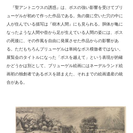
『聖アントニウスの誘惑』は、ボスの強い影響を受けてブリ
ューゲルが初めて作った作品である。魚の腹に空いた穴の中に
人が住んでいる描写は『樹木人間』にも見られる。胴体が亀に
なったような人間や壺から足が生えている人間の姿には、ボス
の死後に、その作風を自由に発展させた作品からの影響があ
る。ただもちろんブリューゲルは単純なボス模倣者ではない。
展覧会のタイトルになった「ボスを越えて」という表現が的確
かどうかは別として、ブリューゲル絵画にはネーデルランド絵
画初の独創者であるボスを踏まえた、それまでの絵画遺産の統
合がある。