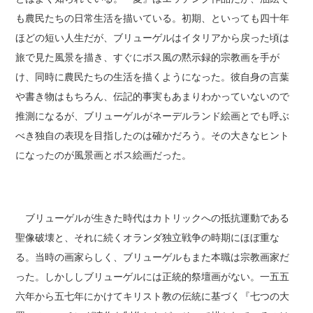
も農民たちの日常生活を描いている。初期、といっても四十年
ほどの短い人生だが、ブリューゲルはイタリアから戻った頃は
旅で見た風景を描き、すぐにボス風の黙示録的宗教画を手が
け、同時に農民たちの生活を描くようになった。彼自身の言葉
や書き物はもちろん、伝記的事実もあまりわかっていないので
推測になるが、ブリューゲルがネーデルランド絵画とでも呼ぶ
べき独自の表現を目指したのは確かだろう。その大きなヒント
になったのが風景画とボス絵画だった。
ブリューゲルが生きた時代はカトリックへの抵抗運動である
聖像破壊と、それに続くオランダ独立戦争の時期にほぼ重な
る。当時の画家らしく、ブリューゲルもまた本職は宗教画家だ
った。しかししブリューゲルには正統的祭壇画がない。一五五
六年から五七年にかけてキリスト教の伝統に基づく『七つの大