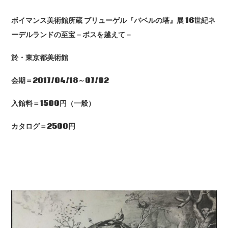
ボイマンス美術館所蔵
ブリューゲル『バベルの塔』展 16
世紀ネ
ーデルランドの至宝－ボスを越えて－
於・東京都美術館
会期＝2017/04/18
～07/02
入館料＝1500
円（一般）
カタログ＝2500
円