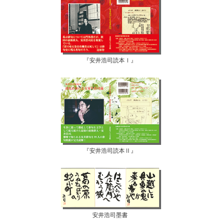
『安井浩司読本Ⅰ』
『安井浩司読本Ⅱ』
安井浩司墨書