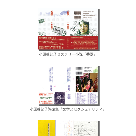
小原眞紀子ミステリー小説『香獣』
小原眞紀子評論集『文学とセクシュアリティ』