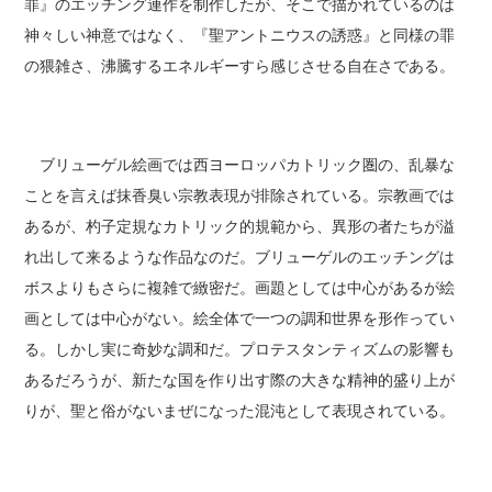
罪』のエッチング連作を制作したが、そこで描かれているのは
神々しい神意ではなく、『聖アントニウスの誘惑』と同様の罪
の猥雑さ、沸騰するエネルギーすら感じさせる自在さである。
ブリューゲル絵画では西ヨーロッパカトリック圏の、乱暴な
ことを言えば抹香臭い宗教表現が排除されている。宗教画では
あるが、杓子定規なカトリック的規範から、異形の者たちが溢
れ出して来るような作品なのだ。ブリューゲルのエッチングは
ボスよりもさらに複雑で緻密だ。画題としては中心があるが絵
画としては中心がない。絵全体で一つの調和世界を形作ってい
る。しかし実に奇妙な調和だ。プロテスタンティズムの影響も
あるだろうが、新たな国を作り出す際の大きな精神的盛り上が
りが、聖と俗がないまぜになった混沌として表現されている。