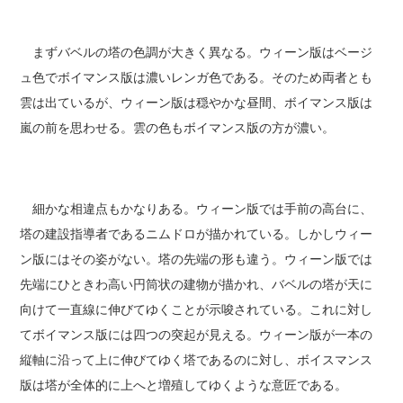
まずバベルの塔の色調が大きく異なる。ウィーン版はベージ
ュ色でボイマンス版は濃いレンガ色である。そのため両者とも
雲は出ているが、ウィーン版は穏やかな昼間、ボイマンス版は
嵐の前を思わせる。雲の色もボイマンス版の方が濃い。
細かな相違点もかなりある。ウィーン版では手前の高台に、
塔の建設指導者であるニムドロが描かれている。しかしウィー
ン版にはその姿がない。塔の先端の形も違う。ウィーン版では
先端にひときわ高い円筒状の建物が描かれ、バベルの塔が天に
向けて一直線に伸びてゆくことが示唆されている。これに対し
てボイマンス版には四つの突起が見える。ウィーン版が一本の
縦軸に沿って上に伸びてゆく塔であるのに対し、ボイスマンス
版は塔が全体的に上へと増殖してゆくような意匠である。