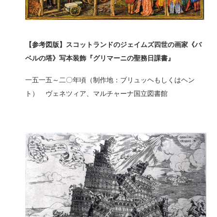
【参考図版】スコットランドのジェイムズ四世の画家《バ
ベルの塔》写本装飾『グリマーニの聖務日課書』
一五一五～二〇年頃（制作地：ブリュッヘもしくはヘン
ト） ヴェネツィア、マルチャーナ国立図書館