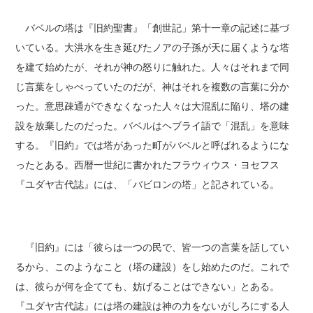
バベルの塔は『旧約聖書』「創世記」第十一章の記述に基づ
いている。大洪水を生き延びたノアの子孫が天に届くような塔
を建て始めたが、それが神の怒りに触れた。人々はそれまで同
じ言葉をしゃべっていたのだが、神はそれを複数の言葉に分か
った。意思疎通ができなくなった人々は大混乱に陥り、塔の建
設を放棄したのだった。バベルはヘブライ語で「混乱」を意味
する。『旧約』では塔があった町がバベルと呼ばれるようにな
ったとある。西暦一世紀に書かれたフラウィウス・ヨセフス
『ユダヤ古代誌』には、「バビロンの塔」と記されている。
『旧約』には「彼らは一つの民で、皆一つの言葉を話してい
るから、このようなこと（塔の建設）をし始めたのだ。これで
は、彼らが何を企てても、妨げることはできない」とある。
『ユダヤ古代誌』には塔の建設は神の力をないがしろにする人