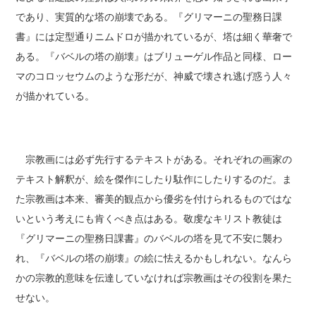
であり、実質的な塔の崩壊である。『グリマーニの聖務日課
書』には定型通りニムドロが描かれているが、塔は細く華奢で
ある。『バベルの塔の崩壊』はブリューゲル作品と同様、ロー
マのコロッセウムのような形だが、神威で壊され逃げ惑う人々
が描かれている。
宗教画には必ず先行するテキストがある。それぞれの画家の
テキスト解釈が、絵を傑作にしたり駄作にしたりするのだ。ま
た宗教画は本来、審美的観点から優劣を付けられるものではな
いという考えにも肯くべき点はある。敬虔なキリスト教徒は
『グリマーニの聖務日課書』のバベルの塔を見て不安に襲わ
れ、『バベルの塔の崩壊』の絵に怯えるかもしれない。なんら
かの宗教的意味を伝達していなければ宗教画はその役割を果た
せない。