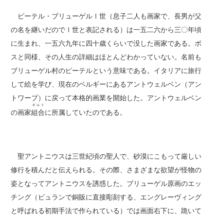
ピーテル・ブリューゲルⅠ世（息子二人も画家で、長男が父
の名を継いだのでⅠ世と表記される）は一五二六から三〇年頃
に生まれ、一五六九年に四十歳くらいで没した画家である。ボ
スと同様、その人生の詳細はほとんどわかっていない。名前も
ブリューゲル村のピーテルという意味である。イタリアに旅行
して絵を学び、現在のベルギーにあるアントウェルベン（アン
トワープ）に戻って本格的画業を開始した。アントウェルベン
ギルド
の画家
組合
に所属していたのである。
聖アントニウスは三世紀頃の聖人で、砂漠にこもって厳しい
修行を積んだと伝えられる。その際、さまざまな欲望が怪物の
姿となってアントニウスを誘惑した。ブリューゲル原画のエッ
チング（ビュランで銅販に直接彫刻する、エングレーヴィング
と呼ばれる初期手法で作られている）では画面右下に、跪いて