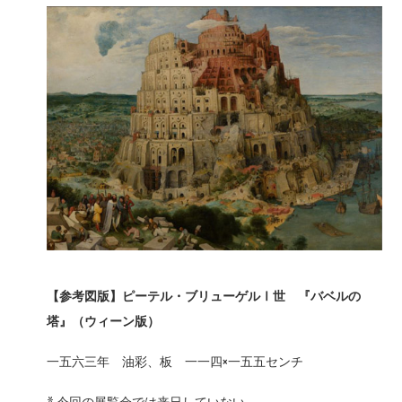
【参考図版】ピーテル・ブリューゲルⅠ世 『バベルの
塔』（ウィーン版）
一五六三年 油彩、板 一一四×一五五センチ