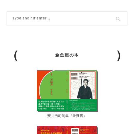
金魚屋の本
安井浩司句集『天獄書』