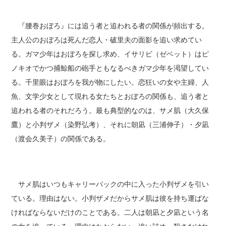
『腰巻おぼろ』には追う者と追われる者の関係が頻出する。
主人公のおぼろは死んだ恋人・破里夫の面影を追い求めてい
る。ガマ少年はおぼろを探し求め、イサリビ（ゼベット）はピ
ノキオでかつ捕鯨船の砲手ともなるべきガマ少年を渇望してい
る。千里眼はおぼろを我が物にしたい。恋狂いの女や主婦、人
魚、文学少女として現れる女たちとおぼろの関係も、追う者と
追われる者のそれだろう。最も典型的なのは、サメ肌（大久保
鷹）と小判ザメ（染野弘考）、それに朝凪（三浦伸子）・夕凪
（渡会久美子）の関係である。
サメ肌はいつもキャリーバックの中に入った小判ザメを引い
ている。理由はない。小判ザメだからサメ肌は彼を持ち運ばな
ければならないだけのことである。二人は朝凪と夕凪という名