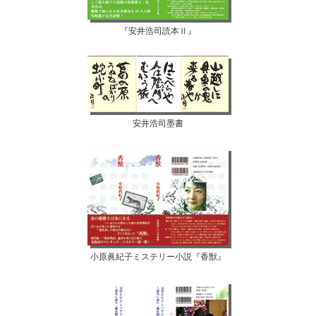
『安井浩司読本Ⅱ』
安井浩司墨書
小原眞紀子ミステリー小説『香獣』