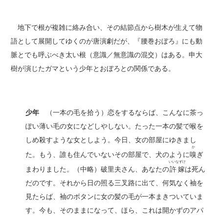
地下で根が複雑に絡み合い、その結節点から樹木が生えて物
語として展開してゆくのが唐演劇だが、『腰巻おぼろ』にも動
脈とでも呼ぶべき太い根（意識／無意識の混交）はある。申大
樹が演じたガマという少年とおぼろとの関係である。
少年
（一本の毛を拾う）恋をするならば、こんなに茶っ
ぽい薄い毛の女になどしやしない。たった一本の髪で喉を
しめ殺すような女としよう。今日、女の部屋にゆきまし
か
た。もう、誰も住んでいないその部屋で、犬のように
嗅
ぎ
いいなずけ
まわりました。（中略）破里夫さん、あなたの
許嫁
は死ん
だのです。それから日の照る三叉路に出て、何気なく袖を
見たらば、袖のボタンに女の髪の毛が一本まきついていま
す。今も、そのままになって、ほら、これは開かずのアパ