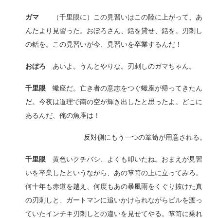
ガマ
（千里眼に）この見習いはこの陸に上がって、あ
んたより見習った。おぼろさん、銛を貸せ、銛を。刃刺し
の銛を。この見習いが今、見習いを卒業するんだ！
おぼろ
あいよ。うんとやりな。刃刺しのガマちゃん。
千里眼
蠍座だ。亡き者の意志をつぐ蠍座が帰ってきたん
だ。今夜は道理で南の空が輝き出したと思ったよ。どこに
あるんだ、俺の魚座は！
反対側にもう一つの箪笥が用意される。
千里眼
黄色いクチバシ、よくも叩いたね。おまえが見習
いを卒業したというながら、あの箪笥の上に立ってみろ。
何十年も赤道を越え、何度もあの暴風雨をくぐり抜けた真
の刃刺しと、ガートマンに追いかけられながらビルを渡っ
ていたインチキ刃刺しとの違いを見せてやる。箪笥に乗れ