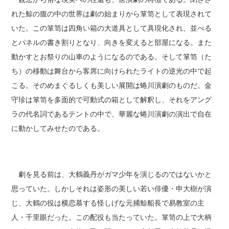
れた鯨の腹の中の世界は劇の始まりから箪笥として表現されて
いた。この箪笥は四角い箱の大道具として具現化され、並べる
とパネルの書き割りとなり、向きを変えると部屋になる。また
動かすとお祭りの山車のようになるのである。そして箪笥（た
ち）の移動は舞台から客席に向けられたライトの逆光の中で起
こる。そのめまぐるしくも美しい展開は蜷川演劇のものだ。金
守珍は箪笥を多面的で可動式の箱として解釈し、それをアング
ラの代名詞であるテントの中で、華麗な蜷川演劇の演出で自在
に動かしてみせたのである。
劇を見る前は、大鶴義丹がガマ少年を演じるのではないかと
思っていた。しかしそれは姿形の美しい若い俳優・申大樹が演
じ、大鶴の役は横恋慕する怪しげな元捕鯨船長で易教室の主
人・千里眼だった。この配役も当たっていた。箪笥の上で大柄