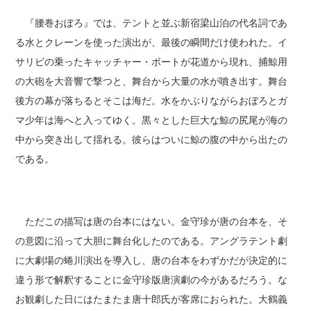
『腰巻おぼろ』では、テントと並ぶ新宿梁山泊の代名詞であ
る水とクレーンを使った演出が、最後の瞬間だけ使われた。イ
サリビの乗ったキャッチャー・ボートが花道から現れ、捕鯨用
の大砲を大音響で撃つと、舞台から大量の水が噴き出す。舞台
後方の幕が落ちるとそこは海だ。水をかぶりながらおぼろとガ
マ少年は海へと入ってゆく。黒々とした巨大な鯨の尻尾が海の
中から突き出して揺れる。彼らはついに鯨の腹の中から出たの
である。
ただこの描写は唐の台本にはない。金守珍が唐の台本を、そ
の意図に沿って大胆に舞台化したのである。アングラテント劇
に大劇場の蜷川演出を導入し、唐の台本をわずかだが決定的に
違う形で解釈することに金守珍版唐演劇の今があるだろう。な
お観劇した日にはたまたま唐十郎氏が客席におられた。大鶴義