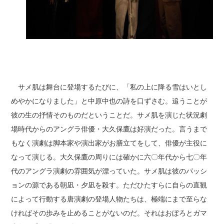
サメ肌は舞台に登場するたびに、「私の上に降る雪はいとし
めやかになりました」と中原中也の詩を口ずさむ。追うことが
彼の生の抒情そのものだということだ。サメ肌を演じた状況劇
場時代からのアングラ俳優・大久保鷹は好演だった。言うまで
もなく演劇は脚本家や演出家がお膳立てをして、俳優が主役に
なって演じる。大久保鷹の周りには確かに六〇年代から七〇年
代のアングラ演劇の雰囲気が漂っていた。サメ肌は彼のパッシ
ョンの源である朝凪・夕凪を殺す。ただひたすらに自らの直観
によって行動する唐演劇の登場人物たちは、極端にまで至らな
ければその歩みを止めることがないのだ。それはおぼろとガマ