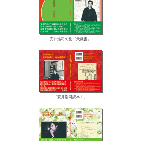
安井浩司句集『天獄書』
『安井浩司読本Ⅰ』