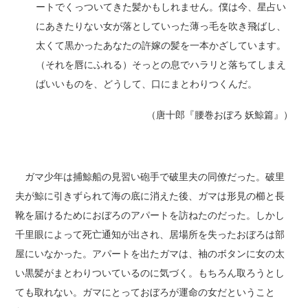
ートでくっついてきた髪かもしれません。僕は今、星占い
にあきたりない女が落としていった薄っ毛を吹き飛ばし、
太くて黒かったあなたの許嫁の髪を一本かざしています。
（それを唇にふれる）そっとの息でハラリと落ちてしまえ
ばいいものを、どうして、口にまとわりつくんだ。
（唐十郎『腰巻おぼろ 妖鯨篇』）
ガマ少年は捕鯨船の見習い砲手で破里夫の同僚だった。破里
夫が鯨に引きずられて海の底に消えた後、ガマは形見の櫛と長
靴を届けるためにおぼろのアパートを訪ねたのだった。しかし
千里眼によって死亡通知が出され、居場所を失ったおぼろは部
屋にいなかった。アパートを出たガマは、袖のボタンに女の太
い黒髪がまとわりついているのに気づく。もちろん取ろうとし
ても取れない。ガマにとっておぼろが運命の女だということ