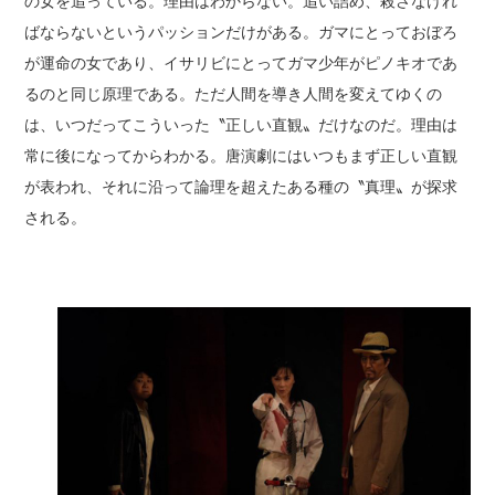
の女を追っている。理由はわからない。追い詰め、殺さなけれ
ばならないというパッションだけがある。ガマにとっておぼろ
が運命の女であり、イサリビにとってガマ少年がピノキオであ
るのと同じ原理である。ただ人間を導き人間を変えてゆくの
は、いつだってこういった〝正しい直観〟だけなのだ。理由は
常に後になってからわかる。唐演劇にはいつもまず正しい直観
が表われ、それに沿って論理を超えたある種の〝真理〟が探求
される。