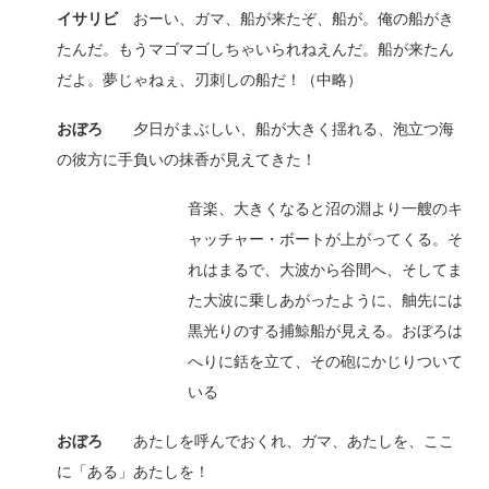
イサリビ
おーい、ガマ、船が来たぞ、船が。俺の船がき
たんだ。もうマゴマゴしちゃいられねえんだ。船が来たん
だよ。夢じゃねぇ、刃刺しの船だ！（中略）
おぼろ
夕日がまぶしい、船が大きく揺れる、泡立つ海
の彼方に手負いの抹香が見えてきた！
音楽、大きくなると沼の淵より一艘のキ
ャッチャー・ボートが上がってくる。そ
れはまるで、大波から谷間へ、そしてま
た大波に乗しあがったように、舳先には
黒光りのする捕鯨船が見える。おぼろは
へりに銛を立て、その砲にかじりついて
いる
おぼろ
あたしを呼んでおくれ、ガマ、あたしを、ここ
に「ある」あたしを！