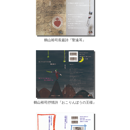
鶴山裕司長篇詩『聖遠耳』
鶴山裕司抒情詩『おこりんぼうの王様』