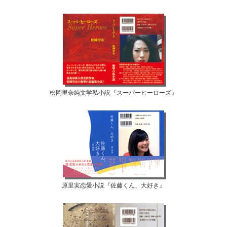
松岡里奈純文学私小説『スーパーヒーローズ』
原里実恋愛小説『佐藤くん、大好き』