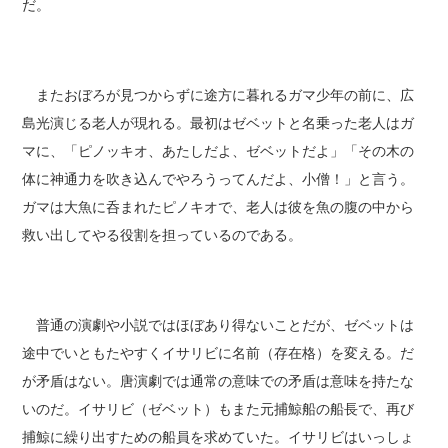
だ。
またおぼろが見つからずに途方に暮れるガマ少年の前に、広
島光演じる老人が現れる。最初はゼベットと名乗った老人はガ
マに、「ピノッキオ、あたしだよ、ゼベットだよ」「その木の
体に神通力を吹き込んでやろうってんだよ、小僧！」と言う。
ガマは大魚に呑まれたピノキオで、老人は彼を魚の腹の中から
救い出してやる役割を担っているのである。
普通の演劇や小説ではほぼあり得ないことだが、ゼベットは
途中でいともたやすくイサリビに名前（存在格）を変える。だ
が矛盾はない。唐演劇では通常の意味での矛盾は意味を持たな
いのだ。イサリビ（ゼベット）もまた元捕鯨船の船長で、再び
捕鯨に繰り出すための船員を求めていた。イサリビはいっしょ