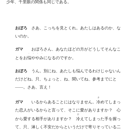
少年、千里眼の関係も同じである。
おぼろ
さあ、こっちを見とくれ。あたしはあるのか、な
いのか。
ガマ
おぼろさん、あなたほどの方がどうしてそんなこ
・ ・ ・ ・
とをお
悩ややみ
になるのですか。
おぼろ
うん。別にね、あたしも悩んでるわけじゃないん
だけどね。只、ちょっと、ね、聞いてね、参考までにと
――。さあ、言え！
さ
ガマ
いるからあることにはなりません。
冷
めてしまっ
た恋人がいるからと言って、そこに愛がありますか？ 心
ひ
から愛する相手がありますか？
冷
えてしまった手を握っ
て、只、淋しく不安だからというだけで寄りそっている二