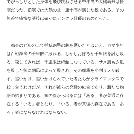
でがっしりとした身体を飛び跳ねさせる中年男の大鶴義丹は怪
演だった。初演では大鶴の父・唐十郎が演じた役である。その
無茶で痛快な演技は確かにアングラ俳優のものだった。
都会のビルの上で捕鯨砲手の腕を磨いたとはいえ、ガマ少年
は百戦錬磨の千里眼に敗れる。しかしおぼろが千里眼を討ち取
る。殺してみれば、千里眼は綿飴になっている。サメ肌も夕凪
を殺した後に朝凪によって殺され、その朝霧を小判サメが殺
す。追いかけ、追いかけられていた者たちがクライマックスで
殺し合うわけだが、それが彼らの究極の結合であり、新たな物
語の始まりである。鯨の腹から出るには「ある」者が普通に存
在する「いる」者となり、「いる」者が真理の存在である「あ
る」者にならなければならない。