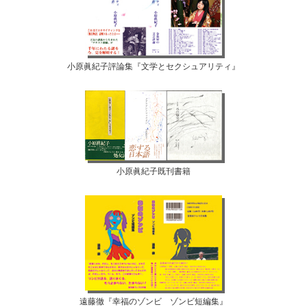
小原眞紀子評論集『文学とセクシュアリティ』
小原眞紀子既刊書籍
遠藤徹『幸福のゾンビ ゾンビ短編集』