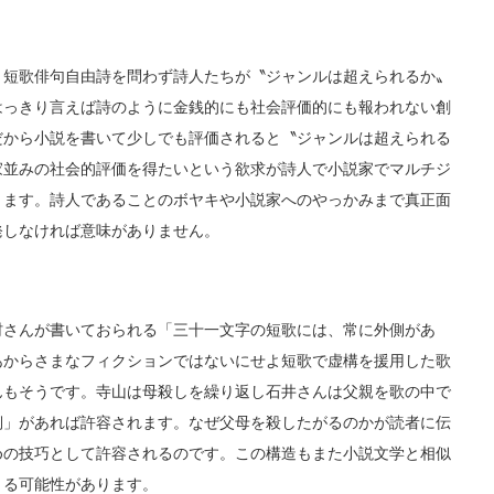
短歌俳句自由詩を問わず詩人たちが〝ジャンルは超えられるか〟
はっきり言えば詩のように金銭的にも社会評価的にも報われない創
だから小説を書いて少しでも評価されると〝ジャンルは超えられる
家並みの社会的評価を得たいという欲求が詩人で小説家でマルチジ
ります。詩人であることのボヤキや小説家へのやっかみまで真正面
発しなければ意味がありません。
さんが書いておられる「三十一文字の短歌には、常に外側があ
あからさまなフィクションではないにせよ短歌で虚構を援用した歌
んもそうです。寺山は母殺しを繰り返し石井さんは父親を歌の中で
側」があれば許容されます。なぜ父母を殺したがるのかが読者に伝
めの技巧として許容されるのです。この構造もまた小説文学と相似
きる可能性があります。