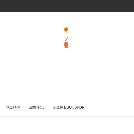
総合文学ウェブ情報誌 文学金魚
詩誌時評
編集後記
金魚屋 BOOK SHOP