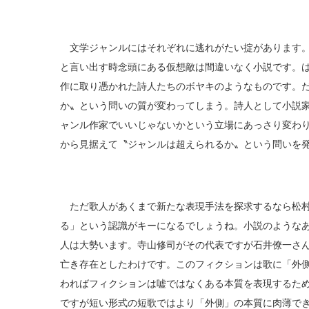
文学ジャンルにはそれぞれに逃れがたい掟があります。
と言い出す時念頭にある仮想敵は間違いなく小説です。
作に取り憑かれた詩人たちのボヤキのようなものです。
か〟という問いの質が変わってしまう。詩人として小説
ャンル作家でいいじゃないかという立場にあっさり変わ
から見据えて〝ジャンルは超えられるか〟という問いを
ただ歌人があくまで新たな表現手法を探求するなら松村
る」という認識がキーになるでしょうね。小説のような
人は大勢います。寺山修司がその代表ですが石井僚一さ
亡き存在としたわけです。このフィクションは歌に「外
わればフィクションは嘘ではなくある本質を表現するた
ですが短い形式の短歌ではより「外側」の本質に肉薄で