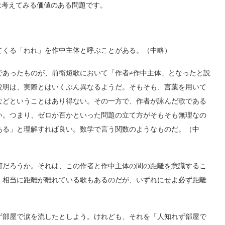
は考えてみる価値のある問題です。
くる「われ」を作中主体と呼ぶことがある。（中略）
あったものが、前衛短歌において「作者≠作中主体」となったと説
説明は、実際とはいくぶん異なるようだ。そもそも、言葉を用いて
などということはあり得ない。その一方で、作者が詠んだ歌である
い。つまり、ゼロか百かといった問題の立て方がそもそも無理なの
ある」と理解すれば良い。数学で言う関数のようなものだ。（中
だろうか。それは、この作者と作中主体の間の距離を意識するこ
、相当に距離が離れている歌もあるのだが、いずれにせよ必ず距離
部屋で涙を流したとしよう。けれども、それを「人知れず部屋で