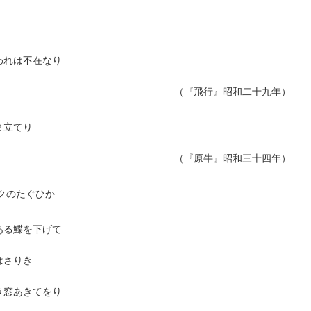
われは不在なり
（『飛行』昭和二十九年）
ま立てり
（『原牛』昭和三十四年）
クのたぐひか
ある鰈を下げて
はさりき
き窓あきてをり