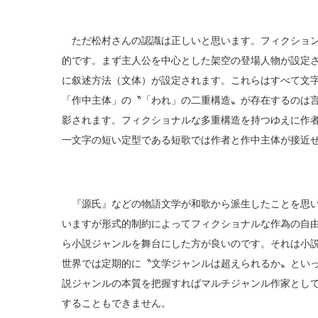
ただ松村さんの認識は正しいと思います。フィクション
的です。まず主人公を中心とした架空の登場人物が設定
に叙述方法（文体）が設定されます。これらはすべて文
「作中主体」の〝「われ」の二重構造〟が存在するのは
影されます。フィクショナルな多重構造を持つゆえに作
一文字の短い定型である短歌では作者と作中主体が接近
『源氏』などの物語文学が和歌から派生したことを思い
いますが形式的制約によってフィクショナルな作為の自
ら小説ジャンルを舞台にした方が良いのです。それは小
世界では定期的に〝文学ジャンルは超えられるか〟とい
説ジャンルの本質を把握すればマルチジャンル作家とし
することもできません。