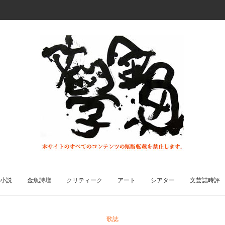
小説
金魚詩壇
クリティーク
アート
シアター
文芸誌時評
歌誌