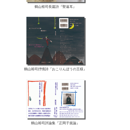
鶴山裕司長篇詩『聖遠耳』
鶴山裕司抒情詩『おこりんぼうの王様』
鶴山裕司評論集『正岡子規論』