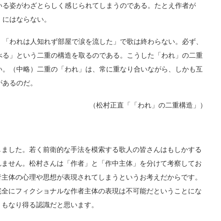
いる姿がわざとらしく感じられてしまうのである。たとえ作者が
」にはならない。
「われは人知れず部屋で涙を流した」で歌は終わらない。必ず、
べる」という二重の構造を取るのである。こうした「われ」の二重
い。（中略）二重の「われ」は、常に重なり合いながら、しかも互
があるのだ。
（松村正直「「われ」の二重構造」）
ました。若く前衛的な手法を模索する歌人の皆さんはもしかする
れません。松村さんは「作者」と「作中主体」を分けて考察してお
者主体の心理や思想が表現されてしまうというお考えだからです。
完全にフィクショナルな作者主体の表現は不可能だということにな
ともなり得る認識だと思います。