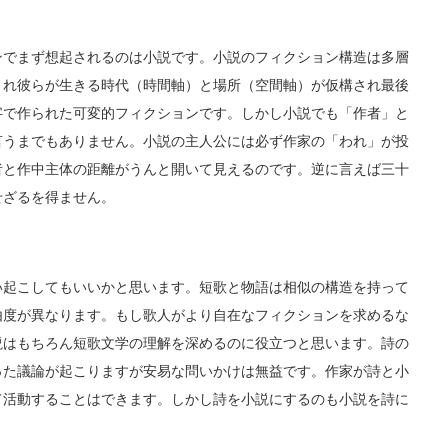
でまず想起されるのは小説です。小説のフィクション構造は多層
され彼らが生きる時代（時間軸）と場所（空間軸）が仮構され最後
字で作られた可変的フィクションです。しかし小説でも「作者」と
言うまでもありません。小説の主人公には必ず作家の「われ」が投
者と作中主体の距離がうんと開いて見えるのです。逆に言えば三十
せざるを得ません。
起こしてもいいかと思います。短歌と物語は相似の構造を持って
由度が異なります。もし歌人がより自在なフィクションを求めるな
説はもちろん短歌文学の理解を深めるのに役立つと思います。詩の
った議論が起こりますが安易な問いかけは無益です。作家が詩と小
て活動することはできます。しかし詩を小説にするのも小説を詩に