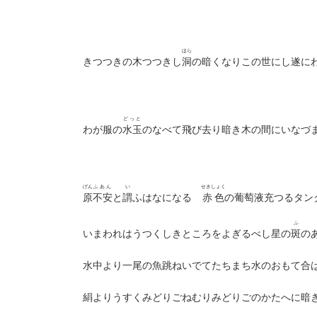
ほら
きつつきの木つつきし
洞
の暗くなりこの世にし遂に
どっと
わが服の
水玉
のなべて飛び去り暗き木の間にいなづ
げん
ふあん
い
せきしょく
原
不安
と
謂
ふはなになる
赤色
の葡萄液充つるタン
ふ
いまわれはうつくしきところをよぎるべし星の
斑
の
水中より一尾の魚跳ねいでてたちまち水のおもて合
絹よりうすくみどりごねむりみどりごのかたへに暗