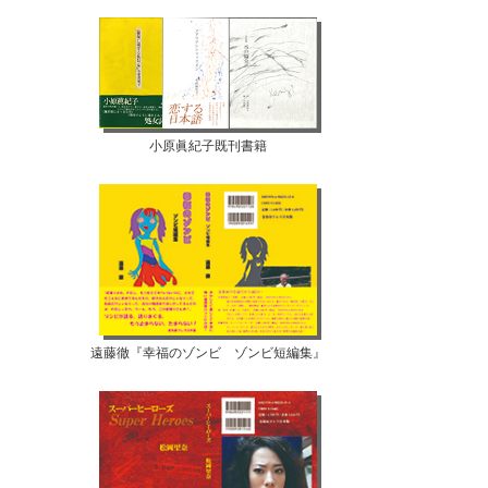
小原眞紀子既刊書籍
遠藤徹『幸福のゾンビ ゾンビ短編集』