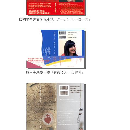
松岡里奈純文学私小説『スーパーヒーローズ』
原里実恋愛小説『佐藤くん、大好き』