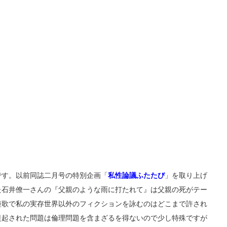
す。以前同誌二月号の特別企画「
私性論議ふたたび
」を取り上げ
た石井僚一さんの『父親のような雨に打たれて』は父親の死がテー
短歌で私の実存世界以外のフィクションを詠むのはどこまで許され
提起された問題は倫理問題を含まざるを得ないので少し特殊ですが