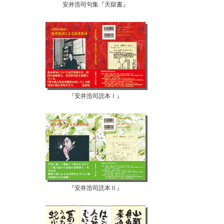
安井浩司句集『天獄書』
『安井浩司読本Ⅰ』
『安井浩司読本Ⅱ』