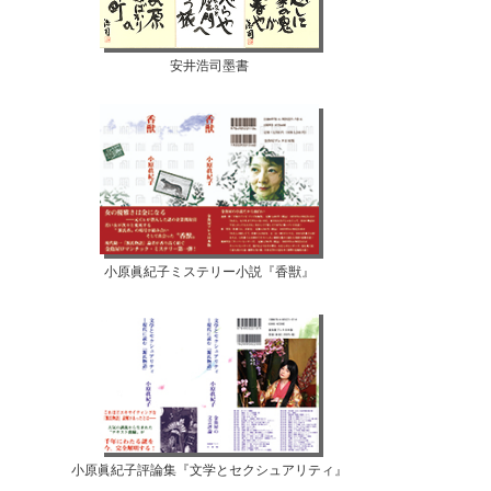
安井浩司墨書
小原眞紀子ミステリー小説『香獣』
小原眞紀子評論集『文学とセクシュアリティ』