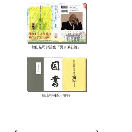
鶴山裕司評論集『夏目漱石論』
鶴山裕司既刊書籍