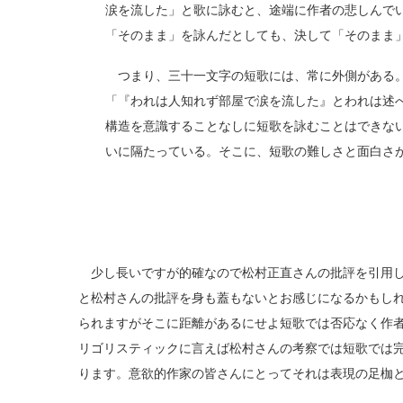
涙を流した」と歌に詠むと、途端に作者の悲しんで
「そのまま」を詠んだとしても、決して「そのまま
つまり、三十一文字の短歌には、常に外側がある。
「『われは人知れず部屋で涙を流した』とわれは述
構造を意識することなしに短歌を詠むことはできな
いに隔たっている。そこに、短歌の難しさと面白さ
少し長いですが的確なので松村正直さんの批評を引用し
と松村さんの批評を身も蓋もないとお感じになるかもし
られますがそこに距離があるにせよ短歌では否応なく作
リゴリスティックに言えば松村さんの考察では短歌では
ります。意欲的作家の皆さんにとってそれは表現の足枷