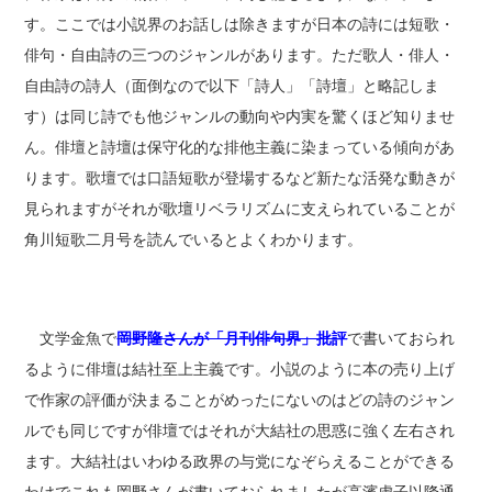
す。ここでは小説界のお話しは除きますが日本の詩には短歌・
俳句・自由詩の三つのジャンルがあります。ただ歌人・俳人・
自由詩の詩人（面倒なので以下「詩人」「詩壇」と略記しま
す）は同じ詩でも他ジャンルの動向や内実を驚くほど知りませ
ん。俳壇と詩壇は保守化的な排他主義に染まっている傾向があ
ります。歌壇では口語短歌が登場するなど新たな活発な動きが
見られますがそれが歌壇リベラリズムに支えられていることが
角川短歌二月号を読んでいるとよくわかります。
文学金魚で
岡野隆さんが「月刊俳句界」批評
で書いておられ
るように俳壇は結社至上主義です。小説のように本の売り上げ
で作家の評価が決まることがめったにないのはどの詩のジャン
ルでも同じですが俳壇ではそれが大結社の思惑に強く左右され
ます。大結社はいわゆる政界の与党になぞらえることができる