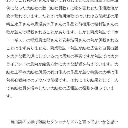
わけでこれも岡野さんが書いておられましたが高濱虚子以降通
例になった大結社の数（結社員数）に物を言わせた俳壇政治が
吹き荒れています。たとえば角川短歌ではいわゆる伝統派の尾
崎左永子さんや馬場あき子さんの作品と前衛系の穂村弘さんの
歌が並んで掲載されることがあります。しかし商業句誌で「ホ
トトギス」の稲畑廣太郎さんと安井浩司さんの句が併載される
ことはまずありません。商業歌誌・句誌が結社広告と自費出版
を大きな収入源にしているのは周知の事実ですが句誌では大ク
ライアントの意向が編集方針に大きな影響を与えています。大
結社主宰や大結社所属の有力俳人の作品が並び特集の大半は俳
句初心者向けのノウハウ伝授です。それにより結果として一人
でも結社員を増やしたい大結社の広報誌の役割を担っていま
す。
自由詩の世界は雑誌セクショナリズムと言ってよいかと思い