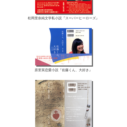
松岡里奈純文学私小説『スーパーヒーローズ』
原里実恋愛小説『佐藤くん、大好き』