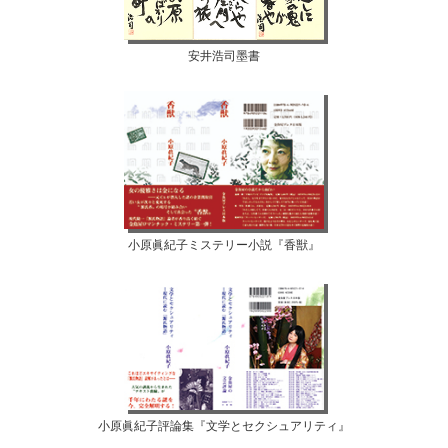
安井浩司墨書
小原眞紀子ミステリー小説『香獣』
小原眞紀子評論集『文学とセクシュアリティ』