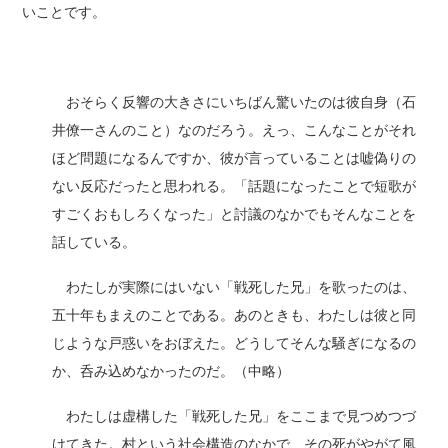
いことです。
おそらく反響の大きさにいちばん驚いたのは彼自身（石
井僚一さんのこと）なのだろう。えっ、こんなことがそれ
ほど問題になるんですか、彼が言っていることは嘘偽りの
ない反応だったと思われる。「話題になったことで短歌が
すごくおもしろくなった」と討議のなかでもそんなことを
話している。
わたしが実際にはいない「戦死した兄」を歌ったのは、
五十年もまえのことである。あのときも、わたしは彼と同
じような戸惑いをおぼえた。どうしてそんな騒ぎになるの
か、呑み込めなかったのだ。（中略）
わたしは虚構した「戦死した兄」をここまで見つめつづ
けてきた。村という社会構造のなかで、その死がやがて風