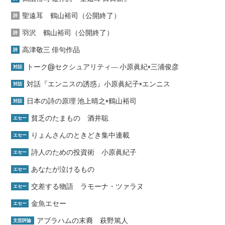
聖遠耳 鶴山裕司（公開終了）
詩
羽沢 鶴山裕司（公開終了）
詩
高津敬三 俳句作品
詩
トーク@セクシュアリティ― 小原眞紀×三浦俊彦
対話
対話『エンニスの誘惑』小原眞紀子×エンニス
対話
日本の詩の原理 池上晴之×鶴山裕司
対話
貧乏のたまもの 酒井聡
エセー
りょんさんのときどき集中連載
エセー
詩人のための投資術 小原眞紀子
エセー
あなたが泣けるもの
エセー
交差する物語 ラモーナ・ツァラヌ
エセー
金魚エセー
エセー
アブラハムの末裔 萩野篤人
文芸評論