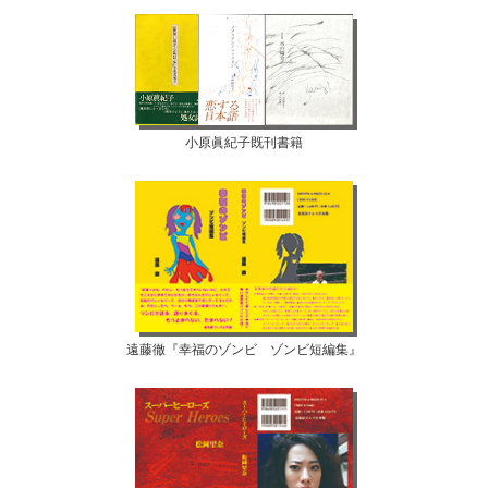
小原眞紀子既刊書籍
遠藤徹『幸福のゾンビ ゾンビ短編集』