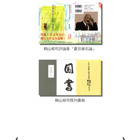
鶴山裕司評論集『夏目漱石論』
鶴山裕司既刊書籍