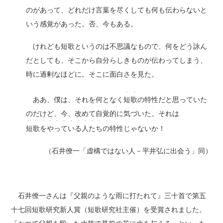
のがあって、どれだけ言葉を尽くしても何も伝わらないと
いう感覚があった。否、今もある。
けれども短歌というのは不思議なもので、何をどう詠ん
だとしても、そこから自分らしきものが伝わってしまう、
時に過剰なほどに。そこに面白さを見た。
・ ・
ああ、僕は、それを何となく
短歌
の特性だと思っていた
のだけど、今、改めて自覚的に気づいた。それは
・ ・ ・ ・ ・ ・ ・ ・ ・ ・ ・ ・
短歌をやっている人たちの
特性じゃないか！
（石井僚一「虚構ではない人－平井弘に出会う」同）
石井僚一さんは『父親のような雨に打たれて』三十首で第五
十七回短歌研究新人賞（短歌研究社主催）を受賞されました。