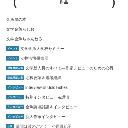
作品
金魚屋の本
文学金魚らじお
文学金魚ちゃんねる
文学金魚大学校セミナー
イベント
安井浩司墨書展
イベント
文学新人賞のすべて―作家デビューのための心得
金魚屋新人賞
応募要項＆選考経緯
金魚屋新人賞
Interview of Gold Fishes
インタビュー
特別インタビュー＆講演
インタビュー
金魚詩壇討議＆インタビュー
インタビュー
新人作家インタビュー
インタビュー
幕間は波のごとく 小原眞紀子
小説