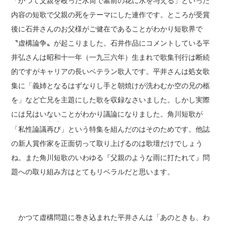
「かつて父親を殴った水筒で墓前の花に水を与える」といった
内容の短歌で父親の死をテーマにした連作です。ところが受賞
後に石井さんのお父様がご健在であることがわかり短歌界で
〝虚構論争〟が起こりました。石井作品にコメントしている平
井弘さんは昭和十一年（一九三六年）生まれで歌集刊行は断続
的ですがキャリアの長いベテラン歌人です。平井さんは処女歌
集に「義姉となるはずなりし手と朝焼けが洗わむか空の兄の柩
を」など亡兄を主題にした歌を収録なさいました。しかし実際
には兄はいないことがわかり議論になりました。角川短歌が
・ ・
「私性論議
再び
」という特集を組んだのはそのためです。他誌
の新人賞作家を正面切って取り上げるのは歌壇だけでしょう
ね。また角川短歌のいわゆる『父親のような雨に打たれて』問
題への取り組み方はとてもリベラルだと思います。
かつて虚構問題に巻き込まれた平井さんは「あのときも、わ