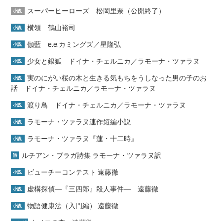
スーパーヒーローズ 松岡里奈（公開終了）
小説
横領 鶴山裕司
小説
伽藍 e.e.カミングズ／星隆弘
小説
少女と銀狐 ドイナ・チェルニカ／ラモーナ・ツァラヌ
小説
実のにがい桜の木と生きる気もちをうしなった男の子のお
小説
話 ドイナ・チェルニカ／ラモーナ・ツァラヌ
渡り鳥 ドイナ・チェルニカ／ラモーナ・ツァラヌ
小説
ラモーナ・ツァラヌ連作短編小説
小説
ラモーナ・ツァラヌ『蓮・十二時』
小説
ルチアン・ブラガ詩集 ラモーナ・ツァラヌ訳
詩
ビューチーコンテスト 遠藤徹
小説
虚構探偵―『三四郎』殺人事件― 遠藤徹
小説
物語健康法（入門編） 遠藤徹
小説