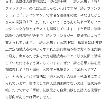
ます。紙媒体の商業詩誌は「現代詩手帖」「詩と思想」「詩と
ファンタジー」のほぼ三誌しかないわけですが「詩とファンタ
ジー」は『アンパンマン』で著名な漫画家の故・やなせたかし
さんの実質的主宰（だった）ということもあり誌名の通りファ
ンタジックな詩とイラストを掲載しています。また投稿には雑
誌添付の投稿券が必要で「詩とファンタジー」愛好者によって
支えられています。「詩と思想」も公式HPに「執筆者には1年以
上の定期購読者の中からすぐれた詩的実績を持つ方々を優先的
に迎え、出来るだけ多くの定期購読者の方々に順次誌面に登場
していただけるよう努力しています。ぜひ「詩と思想」誌を定
期購読して「詩と思想」の読者＝執筆者として加わって下さ
い」とあるように実質的に「詩と思想」の読者＝執筆者に支え
られています。実体として同人誌的形態でないのは「現代詩手
帖」だけですが「手帖」誌版元から自費出版した詩人を優遇す
る傾向があるのは否めません。