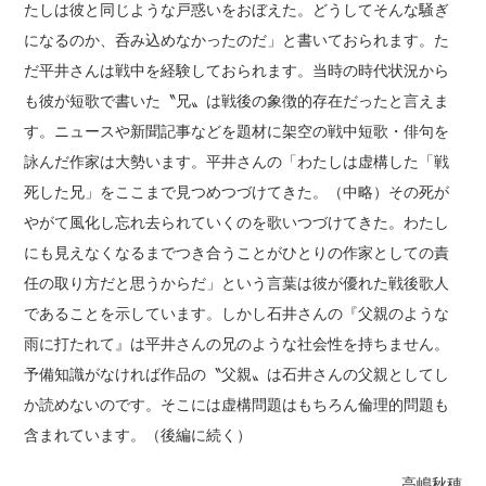
たしは彼と同じような戸惑いをおぼえた。どうしてそんな騒ぎ
になるのか、呑み込めなかったのだ」と書いておられます。た
だ平井さんは戦中を経験しておられます。当時の時代状況から
も彼が短歌で書いた〝兄〟は戦後の象徴的存在だったと言えま
す。ニュースや新聞記事などを題材に架空の戦中短歌・俳句を
詠んだ作家は大勢います。平井さんの「わたしは虚構した「戦
死した兄」をここまで見つめつづけてきた。（中略）その死が
やがて風化し忘れ去られていくのを歌いつづけてきた。わたし
にも見えなくなるまでつき合うことがひとりの作家としての責
任の取り方だと思うからだ」という言葉は彼が優れた戦後歌人
であることを示しています。しかし石井さんの『父親のような
雨に打たれて』は平井さんの兄のような社会性を持ちません。
予備知識がなければ作品の〝父親〟は石井さんの父親としてし
か読めないのです。そこには虚構問題はもちろん倫理的問題も
含まれています。（後編に続く）
高嶋秋穂