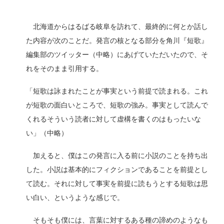
北海道からはるばる岐阜を訪れて、最終的に何とか話し
た内容が次のことだ。発言の核となる部分を角川『短歌』
編集部のツイッター（中略）にあげていただいたので、そ
れをそのまま引用する。
「短歌は詠まれたことが事実という前提で読まれる。これ
が短歌の面白いところで、短歌の強み。事実として読んで
くれるそういう読者に対して虚構を書くのはもったいな
い」（中略）
加えると、僕はこの発言に入る前に小説のことを持ち出
した。小説は基本的にフィクションであることを前提とし
て読む。それに対して事実を前提に読もうとする短歌は思
い白い、というような感じで。
そもそも僕には、言葉に対するある種の諦めのようなも