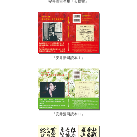
安井浩司句集『天獄書』
『安井浩司読本Ⅰ』
『安井浩司読本Ⅱ』