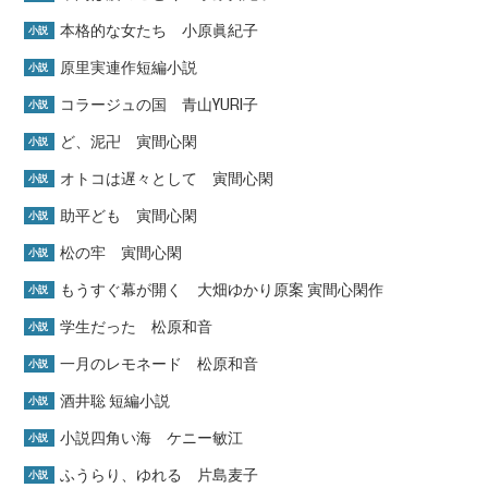
本格的な女たち 小原眞紀子
小説
原里実連作短編小説
小説
コラージュの国 青山YURI子
小説
ど、泥卍 寅間心閑
小説
オトコは遅々として 寅間心閑
小説
助平ども 寅間心閑
小説
松の牢 寅間心閑
小説
もうすぐ幕が開く 大畑ゆかり原案 寅間心閑作
小説
学生だった 松原和音
小説
一月のレモネード 松原和音
小説
酒井聡 短編小説
小説
小説四角い海 ケニー敏江
小説
ふうらり、ゆれる 片島麦子
小説