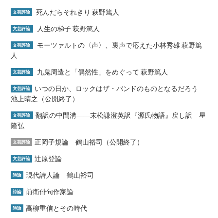
死んだらそれきり 萩野篤人
文芸評論
人生の梯子 萩野篤人
文芸評論
モーツァルトの〈声〉、裏声で応えた小林秀雄 萩野篤
文芸評論
人
九鬼周造と「偶然性」をめぐって 萩野篤人
文芸評論
いつの日か、ロックはザ・バンドのものとなるだろう
文芸評論
池上晴之（公開終了）
翻訳の中間溝――末松謙澄英訳『源氏物語』戻し訳 星
文芸評論
隆弘
正岡子規論 鶴山裕司（公開終了）
文芸評論
辻原登論
文芸評論
現代詩人論 鶴山裕司
詩論
前衛俳句作家論
詩論
高柳重信とその時代
詩論