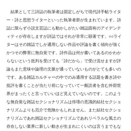
結果として三詩誌の執筆者は固定しがちで現代詩手帖ライタ
ー・詩と思想ライターといった執筆者群が生まれています。詩
誌に限らず小説文芸誌にも動かしがたい雑誌固有のアイデンテ
ィティが存在しますが詩誌ではそれが非常に顕著です。○○ライ
ターはその雑誌でしか通用しない作品や評論を書く傾向が強く
かつその弊害に無自覚です。詩作品は何が書いてあるのかわか
らないという批判を受けても「詩だから」で受け流せますが評
論もまた意味や論理の文脈が通っていないものがとても多いの
です。ある雑誌カルチャーの中でのみ通用する話題を書き詩や
批評を書くことが当たり前になっていて一般読者を含む外部世
界がまったくと言っていいほど見えていないのです。このよう
な無自覚な雑誌セクショナリズムは俳壇の意識的結社セクショ
ナリズムよりも厄介で危険かもしれません。また結社セクショ
ナリズムであれ雑誌セクショナリズムであれリベラルな風土の
存在しない業界に新しい動きが生まれにくいのは言うまでもな