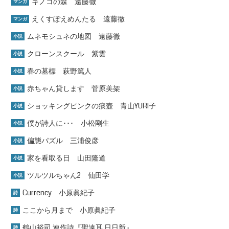
キノコの森 遠藤徹
マンガ
えくすぽえめんたる 遠藤徹
マンガ
ムネモシュネの地図 遠藤徹
小説
クローンスクール 紫雲
小説
春の墓標 萩野篤人
小説
赤ちゃん貸します 菅原美架
小説
ショッキングピンクの痰壺 青山YURI子
小説
僕が詩人に･･･ 小松剛生
小説
偏態パズル 三浦俊彦
小説
家を看取る日 山田隆道
小説
ツルツルちゃん2 仙田学
小説
Currency 小原眞紀子
詩
ここから月まで 小原眞紀子
詩
鶴山裕司 連作詩『聖遠耳 日日新』
詩