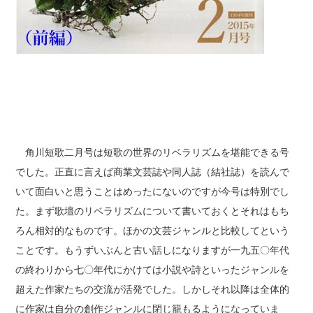
角川短歌二月号は短歌の世界のリベラリズムを堪能できる号
でした。正直に言えば商業文芸誌や同人誌（結社誌）を読んで
いて面白いと思うことはめったにないのですが今号は特別でし
た。まず歌壇のリベラリズムについて書いておくとそれはもち
ろん相対的なものです。ほかの文芸ジャンルと比較してという
ことです。もうずいぶんと古い話しになりますが一九五〇年代
の終わりから七〇年代にかけては小説や詩といったジャンルを
超えた作家たちの交流が活発でした。しかしそれ以降は全体的
に作家は自分の創作ジャンルに閉じ籠もるようになっていま