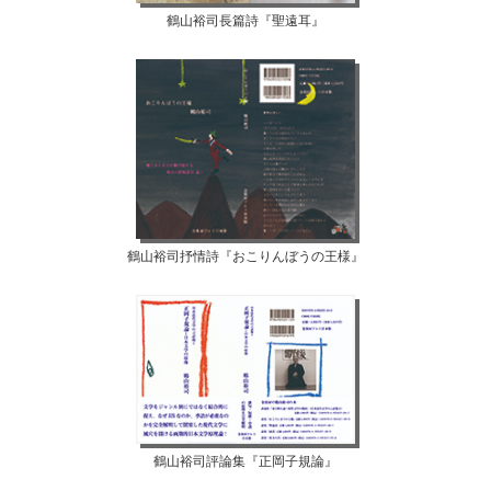
鶴山裕司長篇詩『聖遠耳』
鶴山裕司抒情詩『おこりんぼうの王様』
鶴山裕司評論集『正岡子規論』